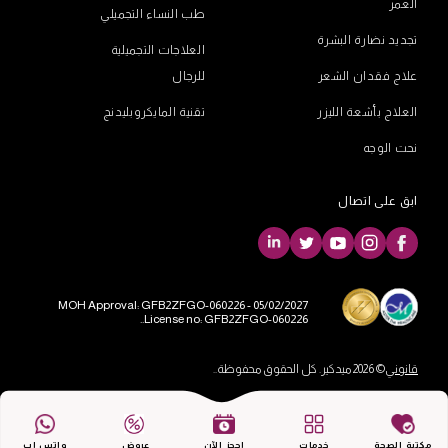
العمر
طب النساء التجميلي
تجديد نضارة البشرة
العلاجات التجميلية
علاج فقدان الشعر
للرجال
العلاج بأشعة الليزر
تقنية المايكروبليدنج
نحت الوجه
ابق على اتصال
MOH Approval: GFB2ZFGO-060226 - 05/02/2027
License no: GFB2ZFGO-060226..
قانوني
© 2026 ميدكير. كل الحقوق محفوظة..
مكتبة الصحة
خدمات
احجز الآن
عروض
واتس اب