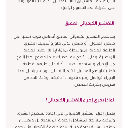
بشرتك. كما تُمسح أي بقايا للمحاليل الكيميائية الموجودة
على بشرتك بعد الخضوع للإجراء.
التقشير الكيميائي العميق
يستخدم التقشير الكيميائي العميق أحماض قوية نسبيًا مثل
حمض الفينول، أو حمض ثلاثي كلوروأسيتيك؛ ليخترق
الطبقة الجلدية المتوسطة تمامًا؛ لإزالة الخلايا الجلدية
المتضررة. وعلى الأرجح يتم تخديرك عند الخضوع لهذا النوع
من الإجراء. ويستخدم الطبيب أداة على طرفها قطعة
قطنية لوضع المحاليل الكيميائية على الوجه، ويتخلل هذا
الإجراء فواصل زمنية قدرها 15 دقيقة؛ وذلك للحد من
تعريض بشرتك للحمض.
لماذا يجرى إجراء التقشير الكيميائي؟
يعمل إجراء التقشير الكيميائي على إعادة تسطيح البشرة،
ويُمكنه معالجة المشاكل الجلدية المتعددة بل وتحسين
مظهر البشرة بدرجة كبيرة لتبدو خاطفةً للأبصار. ويُستخدم