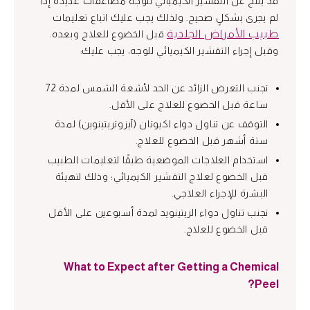
قد ينتج عن التقشير الكيميائي للوجه مضاعفات عديدة إذا
لم يجرى بشكلٍ صحيح. ولذلك يجب عليك اتباع تعليمات
طبيب الأمراض الجلدية
قبل الخضوع للعلاج وبعده.
وقبل إجراء التقشير الكيميائي للوجه، يجب عليك:
تجنب التعرض الزائد عن الحد لأشعة الشمس لمدة 72
ساعة قبل الخضوع للعلاج على الأقل.
التوقف عن تناول دواء اكيوتان (آيزوتريتينوين) لمدة
ستة أشهر قبل الخضوع للعلاج.
استخدام العلاجات الموضعية طبقًا لتعليمات الطبيب
قبل الخضوع لعلاج التقشير الكيميائي؛ وذلك لتهيئة
البشرة للإجراء العلاجي.
تجنب تناول دواء الريتينويد لمدة أسبوعين على الأقل
قبل الخضوع للعلاج.
What to Expect after Getting a Chemical
Peel?