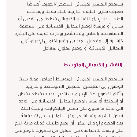
يستخدم التقشير الكيميائي السطحي/الخفيف أحماضًا
ضعيفة تخترق الطبقة الخارجية للجلد فقط. ويستخدم
الطبيب عند إجراء التقشير الكيميائي قطعة من القطن أو
شاش أو فرشاة لوضع المحاليل الكيميائية على المنطقة
المستهدفة بالعلاج. وقد تشعر بوخزات خفيفة على البشرة
كإشارة إلى مفعول المحاليل. وفور اكتمال الإجراء، تُزال
المحاليل الكيميائية أو يوضع محلول متعادل.
التقشير الكيميائي المتوسط
يستخدم التقشير الكيميائي المتوسط أحماض قوية نسبيًا
للوصول إلى الطبقتين الجلديتين المتوسطة والخارجية.
وأثناء الخضوع لهذا الإجراء، يستخدم الطبيب قطعة قطن
أو إِسْفَنْجَة أو شاش لوضع المحاليل الكيميائية على الوجه
التي عادةً ما تحتوي على حمض الجليكوليك. ونتيجةً لذلك،
تبيضّ البشرة، وقد تشعر بوخزات لما يزيد على 20 دقيقةً
بعد الخضوع للإجراء. يمكن أن يضع طبيبك كذلك قربة الثلج
على وجهك للمساعدة في التقليل من شعورك بالوخز على