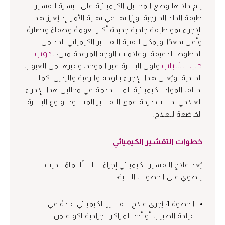
يتم خلالها وضع المحاليل الكيميائية على البشرة لتقشير
طبقة الجلد الخارجية، وإزالتها في نهاية الأمر. إذ يُعزز هذا
الإجراء نمو طبقة جلدية جديدة أكثر نعومةً وصفاءً ونضارةً
وأقل تجعدًا. ويمكن لتقنية التقشير الكيميائي الحد من
ندوب
الخطوط الدقيقة، وعلامات الوجه المزعجة مثل:
حب الشباب
ولون البشرة غير الموحد، وغيرها من العيوب
الجلدية، ويُعنى هذا الإجراء بالوجه والرقبة واليدين. كما
تختلف المواد الكيميائية المستخدمة في محاليل هذا الإجراء
العلاجي بحسب درجة عمق التقشير المنشود، ونوع البشرة
الخاضعة للعلاج.
خطوات التقشير الكيميائي
يُعد علاج التقشير الكيميائي إجراءً سلسلًا تمامًا، حيث
ينطوي على الخطوات التالية:
الخطوة 1: يُجرى علاج التقشير الكيميائي عادةً في
عيادة الطبيب أو أحد المراكز الجراحية لكونه من