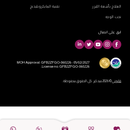
العلاج بأشعة الليزر
تقنية المايكروبليدنج
نحت الوجه
ابق على اتصال
MOH Approval: GFB2ZFGO-060226 - 05/02/2027
License no: GFB2ZFGO-060226..
قانوني
© 2026 ميدكير. كل الحقوق محفوظة..