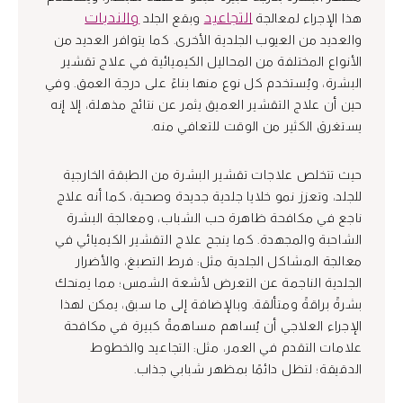
التجاعيد
والندبات
هذا الإجراء لمعالجة
وبقع الجلد
والعديد من العيوب الجلدية الأخرى. كما يتوافر العديد من
الأنواع المختلفة من المحاليل الكيميائية في علاج تقشير
البشرة، ويُستخدم كل نوع منها بناءً على درجة العمق. وفي
حين أن علاج التقشير العميق يثمر عن نتائج مذهلة، إلا إنه
يستغرق الكثير من الوقت للتعافي منه.
حيث تتخلص علاجات تقشير البشرة من الطبقة الخارجية
للجلد، وتعزز نمو خلايا جلدية جديدة وصحية، كما أنه علاج
ناجع في مكافحة ظاهرة حب الشباب، ومعالجة البشرة
الشاحبة والمجهدة. كما ينجح علاج التقشير الكيميائي في
معالجة المشاكل الجلدية مثل: فرط التصبغ، والأضرار
الجلدية الناجمة عن التعرض لأشعة الشمس؛ مما يمنحك
بشرةً براقةً ومتألقة. وبالإضافة إلى ما سبق، يمكن لهذا
الإجراء العلاجي أن يُساهم مساهمةً كبيرة في مكافحة
علامات التقدم في العمر، مثل: التجاعيد والخطوط
الدقيقة؛ لتظل دائمًا بمظهر شبابي جذاب.