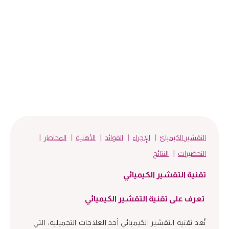
ة التقشير
تقنية الأوكسيجينيو
تقنية الهيدرافيشل
العلاج بالبلازما
كيميائي
للوجه
الغنية بالصفائح
الدموية
التقشير الكيميائ
الإجراء
الفوائد
الأهلية
المخاطر
التحضيرات
النتائج
تقنية التقشير الكيميائي
تعرف على تقنية التقشير الكيميائي
تُعد تقنية التقشير الكيميائي أحد العلاجات التجميلية، التي