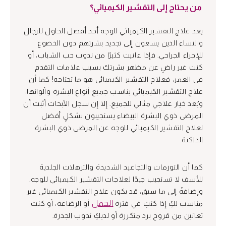
من يحتاج إلى التقشير الكيميائي؟
يعد علاج التقشير الكيميائي للوجه أحد أفضل الحلول للرجال
والنساء الذين يسعون إلى تجديد بشرتهم دون الخضوع
للإجراء الجراحي. فإذا عانيت كثيرًا من ندوب حب الشباب، أو
كنت غير راضٍ عن مظهر بشرتك بسبب علامات التقدم
في العمر، فعلاج التقشير الكيميائي هو ما تحتاجه! كما أن
علاج التقشير الكيميائي يناسب جميع أنواع البشرة وألوانها،
ويُعد خيار علاجي مثالي للجميع. إلا إن سجل الأبحاث أثبت أن
المرضى ذوي البشرة البيضاء يستجيبون بشكلٍ أفضل
لعلاج التقشير الكيميائي للوجه عن المرضى ذوي البشرة
الداكنة.
كما أن التورمات والتجاعيد الشديدة والترهلات الجلدية
للأسف لا تستجيب جيدًا لعلاجات التقشير الكيميائي للوجه.
وإضافةً إلى ما سبق، قد يكون علاج التقشير الكيميائي غير
الحمل
مناسب لكِ إذا كنتِ في فترة
أو الرضاعة، أو كنت
تعانين من قروح برد متكررة أو لديكِ ندوب الجدرة.