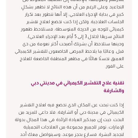
التجاعيد. وعلى الرغم من أن هذه النتائج لا تظهر بشكلٍ
كبيرٍ في بداية الإجراء العلاجي، إلا أنها تتطور بعد تكرار
الجلسات العلاجية. ولكن إذا كنت تخضع لعلاج تقشير
كيميائي للوجه من الدرجة المتوسطة، فستلاحظ ظهور
النتائج سريعًا (خلال 3 إلى 5 أيام بعد الإجراء العلاجي)،
وحينها ستلاحظ أن بشرتك أصبحت أكثر نعومة من ذي
قبل. وغالبًا ما يلاحظ المرضى الخاضعون للتقشير الكيميائي
العميق تحسنًا هائلًا في مظهر المنطقة الخاضعة للعلاج
على الفور.
تقنية علاج التقشير الكيميائي في مدينتي دبي
والشارقة
إذا كنت تبحث عن المكان الذي تخضع فيه لعلاج التقشير
الكيميائي في مدينة دبي أو الشارقة، فلا داعي للمزيد من
البحث. حيث إن ميدكير العيادة الرائدة في هذا المجال بدولة
الإمارات، توفر للجميع مجموعة من العلاجات التجميلية
لتجديد البشرة. فسارع بحجز موعد، وسيتواصل معك أحد