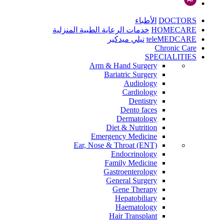
DOCTORS
الأطباء
HOMECARE
خدمات الرعاية الطبية المنزلية
teleMEDCARE
تيلي ميدكير
Chronic Care
SPECIALITIES
Arm & Hand Surgery
Bariatric Surgery
Audiology
Cardiology
Dentistry
Dento faces
Dermatology
Diet & Nutrition
Emergency Medicine
Ear, Nose & Throat (ENT)
Endocrinology
Family Medicine
Gastroenterology
General Surgery
Gene Therapy
Hepatobiliary
Haematology
Hair Transplant