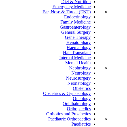
Diet & Nutrition
Emergency Medicine
Ear, Nose & Throat (ENT)
Endocrinology
Family Medicine
Gastroenterology
General Surgery
Gene Therapy
Hepatobiliary
Haematology
Hair Transplant
Internal Medicine
Mental Health
Nephrology
Neurology
Neurosurgery
Neonatology
Obstetrics
Obstetrics & Gynaecology
Oncology
Ophthalmology
Orthopaedics
Orthotics and Prosthetics
Paediatric Orthopaedics
Paediatrics