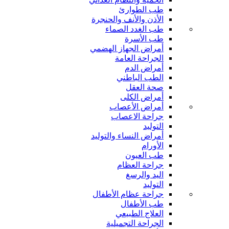
طب الطوارئ
الأذن والأنف والحنجرة
طب الغدد الصماء
طب الأسرة
أمراض الجهاز الهضمي
الجراحة العامة
أمراض الدم
الطب الباطني
صحة العقل
أمراض الكلى
أمراض الأعصاب
جراحة الاعصاب
التوليد
أمراض النساء والتوليد
الأورام
طب العيون
جراحة العظام
اليد والرسغ
التوليد
جراحة عظام الأطفال
طب الأطفال
العلاج الطبيعي
الجراحة التجميلية