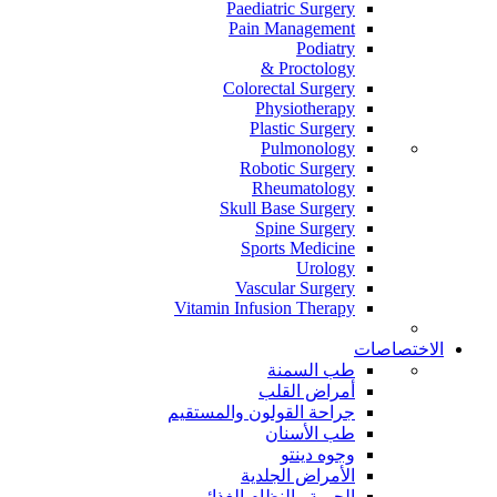
Paediatric Surgery
Pain Management
Podiatry
Proctology &
Colorectal Surgery
Physiotherapy
Plastic Surgery
Pulmonology
Robotic Surgery
Rheumatology
Skull Base Surgery
Spine Surgery
Sports Medicine
Urology
Vascular Surgery
Vitamin Infusion Therapy
الاختصاصات
طب السمنة
أمراض القلب
جراحة القولون والمستقيم
طب الأسنان
وجوه دينتو
الأمراض الجلدية
الحمية والنظام الغذائي