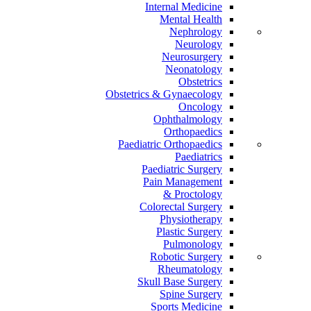
Internal Medicine
Mental Health
Nephrology
Neurology
Neurosurgery
Neonatology
Obstetrics
Obstetrics & Gynaecology
Oncology
Ophthalmology
Orthopaedics
Paediatric Orthopaedics
Paediatrics
Paediatric Surgery
Pain Management
Proctology &
Colorectal Surgery
Physiotherapy
Plastic Surgery
Pulmonology
Robotic Surgery
Rheumatology
Skull Base Surgery
Spine Surgery
Sports Medicine