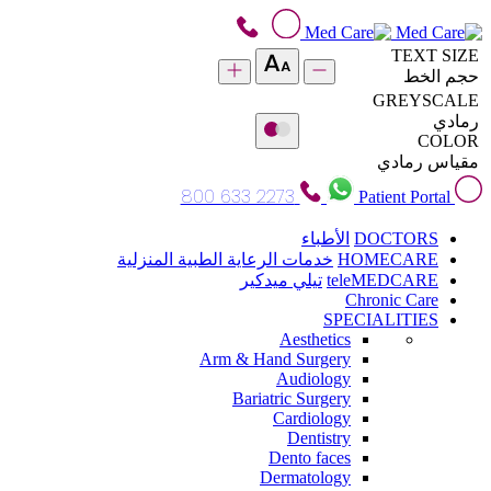
TEXT SIZE
حجم الخط
GREYSCALE
رمادي
COLOR
مقياس رمادي
800 633 2273
Patient Portal
DOCTORS
الأطباء
HOMECARE
خدمات الرعاية الطبية المنزلية
teleMEDCARE
تيلي ميدكير
Chronic Care
SPECIALITIES
Aesthetics
Arm & Hand Surgery
Audiology
Bariatric Surgery
Cardiology
Dentistry
Dento faces
Dermatology