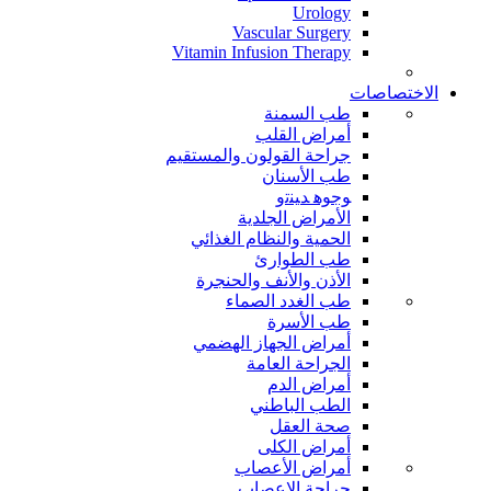
Urology
Vascular Surgery
Vitamin Infusion Therapy
الاختصاصات
طب السمنة
أمراض القلب
جراحة القولون والمستقيم
طب الأسنان
ﻮﺟﻮﻫ ﺪﻴﻨﺗﻭ
الأمراض الجلدية
الحمية والنظام الغذائي
طب الطوارئ
الأذن والأنف والحنجرة
طب الغدد الصماء
طب الأسرة
أمراض الجهاز الهضمي
الجراحة العامة
أمراض الدم
الطب الباطني
صحة العقل
أمراض الكلى
أمراض الأعصاب
جراحة الاعصاب