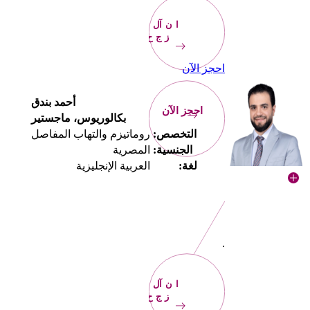
الآن
احجز
احجز الآن
أحمد بندق
احجز الآن
بكالوريوس، ماجستير
التخصص:
روماتيزم والتهاب المفاصل
الجنسية:
المصرية
لغة:
العربية الإنجليزية
.
الآن
احجز