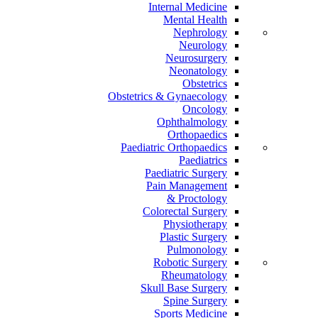
Internal Medicine
Mental Health
Nephrology
Neurology
Neurosurgery
Neonatology
Obstetrics
Obstetrics & Gynaecology
Oncology
Ophthalmology
Orthopaedics
Paediatric Orthopaedics
Paediatrics
Paediatric Surgery
Pain Management
Proctology &
Colorectal Surgery
Physiotherapy
Plastic Surgery
Pulmonology
Robotic Surgery
Rheumatology
Skull Base Surgery
Spine Surgery
Sports Medicine