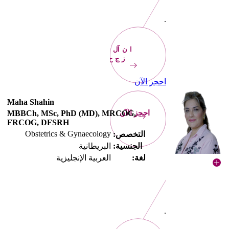
.
الآن
احجز
احجز الآن
Maha Shahin
احجز الآن
MBBCh, MSc, PhD (MD), MRCOG,
FRCOG, DFSRH
Obstetrics & Gynaecology
التخصص:
الجنسية:
البريطانية
لغة:
العربية الإنجليزية
.