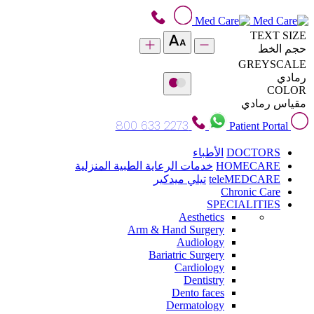
TEXT SIZE
حجم الخط
GREYSCALE
رمادي
COLOR
مقياس رمادي
800 633 2273
Patient Portal
DOCTORS
الأطباء
HOMECARE
خدمات الرعاية الطبية المنزلية
teleMEDCARE
تيلي ميدكير
Chronic Care
SPECIALITIES
Aesthetics
Arm & Hand Surgery
Audiology
Bariatric Surgery
Cardiology
Dentistry
Dento faces
Dermatology