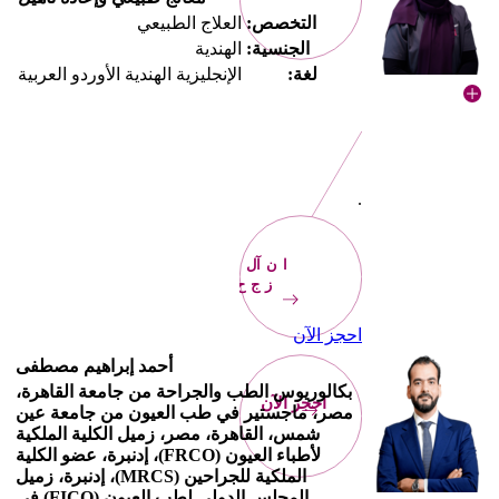
التخصص:
العلاج الطبيعي
الجنسية:
الهندية
لغة:
الإنجليزية الهندية الأوردو العربية
.
الآن
احجز
احجز الآن
أحمد إبراهيم مصطفى
بكالوريوس الطب والجراحة من جامعة القاهرة،
احجز الآن
مصر، ماجستير في طب العيون من جامعة عين
شمس، القاهرة، مصر، زميل الكلية الملكية
لأطباء العيون (FRCO)، إدنبرة، عضو الكلية
الملكية للجراحين (MRCS)، إدنبرة، زميل
المجلس الدولي لطب العيون (FICO) في