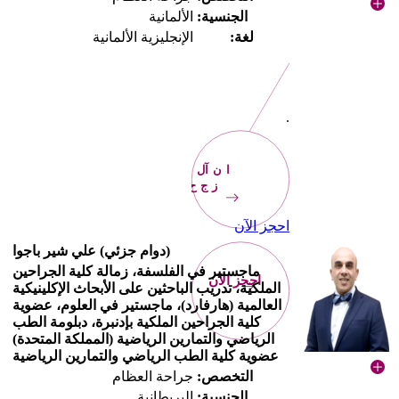
الجنسية:
الألمانية
لغة:
الإنجليزية الألمانية
.
الآن
احجز
احجز الآن
(دوام جزئي) علي شير باجوا
ماجستير في الفلسفة، زمالة كلية الجراحين
احجز الآن
الملكية، تدريب الباحثين على الأبحاث الإكلينيكية
العالمية (هارفارد)، ماجستير في العلوم، عضوية
كلية الجراحين الملكية بإدنبرة، دبلومة الطب
الرياضي والتمارين الرياضية (المملكة المتحدة)
عضوية كلية الطب الرياضي والتمارين الرياضية
التخصص:
جراحة العظام
الجنسية:
البريطانية