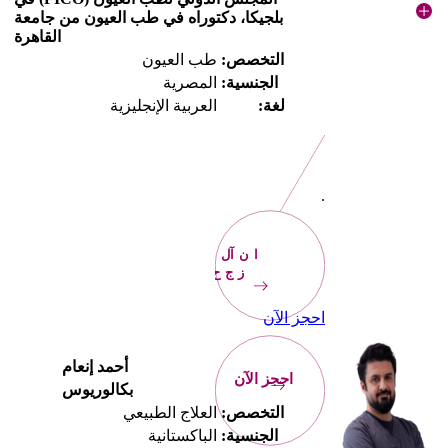
بلجيكا، دكتوراه في طب العيون من جامعة
القاهرة
التخصص:
طب العيون
الجنسية:
المصرية
لغة:
العربية الإنجليزية
.
الآن
احجز
احجز الآن
أحمد إنعام
احجز الآن
بكالوريوس
التخصص:
العلاج الطبيعي
الجنسية:
الباكستانية