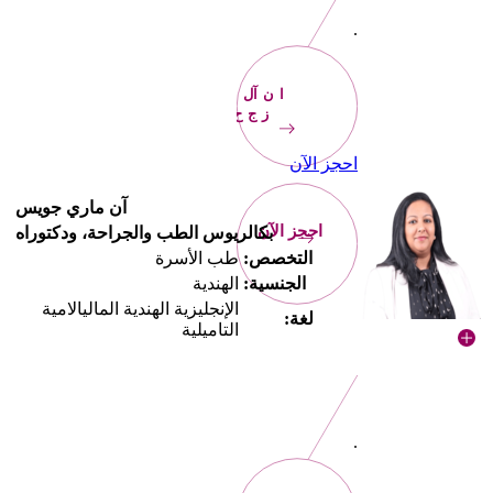
.
الآن
احجز
احجز الآن
آن ماري جويس
احجز الآن
بكالريوس الطب والجراحة، ودكتوراه
التخصص:
طب الأسرة
الجنسية:
الهندية
الإنجليزية الهندية الماليالامية
لغة:
التاميلية
.