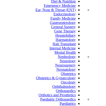
Diet & Nutrition
Emergency Medicine
Ear, Nose & Throat (ENT)
Endocrinology
Family Medicine
Gastroenterology
General Surgery
Gene Therapy
Hepatobiliary
Haematology
Hair Transplant
Internal Medicine
Mental Health
Nephrology
Neurology
Neurosurgery
Neonatology
Obstetrics
Obstetrics & Gynaecology
Oncology
Ophthalmology
Orthopaedics
Orthotics and Prosthetics
Paediatric Orthopaedics
Paediatrics