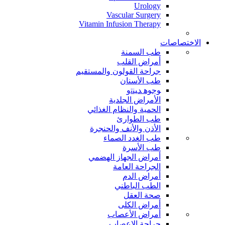
Urology
Vascular Surgery
Vitamin Infusion Therapy
الاختصاصات
طب السمنة
أمراض القلب
جراحة القولون والمستقيم
طب الأسنان
ﻮﺟﻮﻫ ﺪﻴﻨﺗﻭ
الأمراض الجلدية
الحمية والنظام الغذائي
طب الطوارئ
الأذن والأنف والحنجرة
طب الغدد الصماء
طب الأسرة
أمراض الجهاز الهضمي
الجراحة العامة
أمراض الدم
الطب الباطني
صحة العقل
أمراض الكلى
أمراض الأعصاب
جراحة الاعصاب