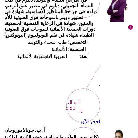
النساء التجميلي، دبلوم في تنظير عنق الرحم،
دبلوم في جراحة المناظير الأساسية، شهادة في
تصوير دوبلر بالموجات فوق الصوتية للأم
والجنين، شهادة في الرعاية النفسية الجسدية،
دورات الجمعية الألمانية للموجات فوق الصوتية
الطبية، شهادة في سُم البوتولينوم (البوتوكس)
التخصص:
طب النساء والتوليد
الجنسية:
الألمانية
لغة:
العربية الإنجليزية الألمانية
.
الآن
احجز
احجز الآن
أ. ب. جوبالاموروجان
بكالوريوس الطب والجراحة، عضو الكلية الملكية