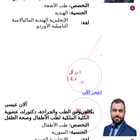
التخصص:
طب الأشعة
الجنسية:
الهندية
الإنجليزية الهندية الماليالامية
لغة:
التاميلية الأوردو
.
الآن
احجز
احجز الآن
آلان عيسى
احجز الآن
بكالوريوس الطب والجراحة، دكتوراه، عضوية
الكلية الملكية لطب الأطفال وصحة الطفل
التخصص:
طب الأطفال
الجنسية:
السورية
لغة:
الإنجليزية العربية