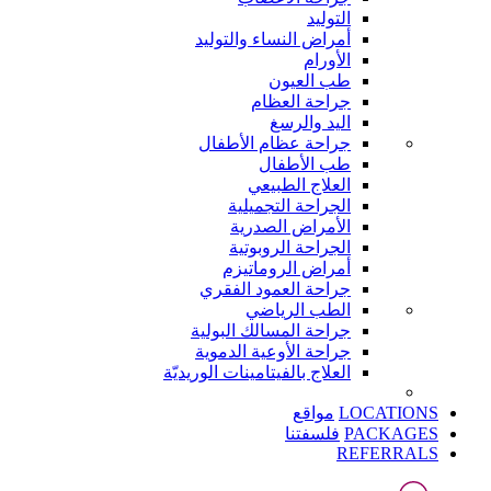
التوليد
أمراض النساء والتوليد
الأورام
طب العيون
جراحة العظام
اليد والرسغ
جراحة عظام الأطفال
طب الأطفال
العلاج الطبيعي
الجراحة التجميلية
الأمراض الصدرية
الجراحة الروبوتية
أمراض الروماتيزم
جراحة العمود الفقري
الطب الرياضي
جراحة المسالك البولية
جراحة الأوعية الدموية
العلاج بالفيتامينات الوريديّة
LOCATIONS
مواقع
PACKAGES
فلسفتنا
REFERRALS