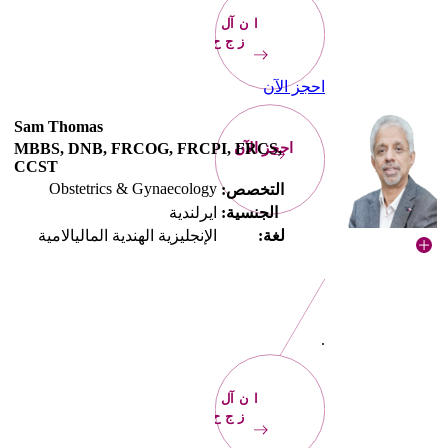
الآن
احجز
احجز الآن
Sam Thomas
احجز الآن
MBBS, DNB, FRCOG, FRCPI, FRCS,
CCST
Obstetrics & Gynaecology
التخصص:
الجنسية:
ايرلندية
لغة:
الإنجليزية الهندية الماليالامية
.
الآن
احجز