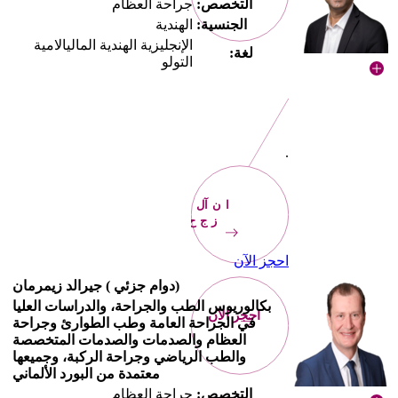
التخصص:
جراحة العظام
الجنسية:
الهندية
الإنجليزية الهندية الماليالامية
لغة:
التولو
.
الآن
احجز
احجز الآن
(دوام جزئي ) جيرالد زيمرمان
بكالوريوس الطب والجراحة، والدراسات العليا
احجز الآن
في الجراحة العامة وطب الطوارئ وجراحة
العظام والصدمات والصدمات المتخصصة
والطب الرياضي وجراحة الركبة، وجميعها
معتمدة من البورد الألماني
التخصص:
جراحة العظام