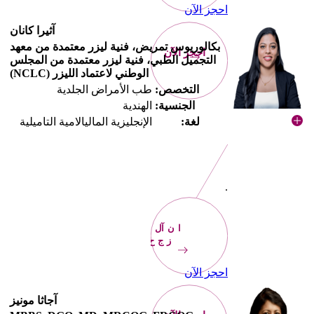
احجز الآن
آثيرا كانان
بكالوريوس تمريض، فنية ليزر معتمدة من معهد
احجز الآن
التجميل الطبي، فنية ليزر معتمدة من المجلس
الوطني لاعتماد الليزر (NCLC)
التخصص:
طب الأمراض الجلدية
الجنسية:
الهندية
لغة:
الإنجليزية الماليالامية التاميلية
.
الآن
احجز
احجز الآن
آجاثا مونيز