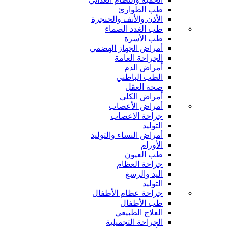
طب الطوارئ
الأذن والأنف والحنجرة
طب الغدد الصماء
طب الأسرة
أمراض الجهاز الهضمي
الجراحة العامة
أمراض الدم
الطب الباطني
صحة العقل
أمراض الكلى
أمراض الأعصاب
جراحة الاعصاب
التوليد
أمراض النساء والتوليد
الأورام
طب العيون
جراحة العظام
اليد والرسغ
التوليد
جراحة عظام الأطفال
طب الأطفال
العلاج الطبيعي
الجراحة التجميلية