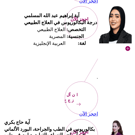
احجز الآن
آية إبراهيم عبد الله المسلمي
احجز الآن
درجة البكالوريوس في العلاج الطبيعي
التخصص:
العلاج الطبيعي
الجنسية:
المصرية
لغة:
العربية الإنجليزية
.
الآن
احجز
احجز الآن
آية حاج بكري
بكالوريوس في الطب والجراحة، البورد الألماني
احجز الآن
في أمراض النساء والتوليد، دبلوم في طب