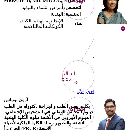
احجز الآن
MBBS, DGO, MD, MRCOG, FRCOG
التخصص:
أمراض النساء والتوليد
الجنسية:
الهندية
الإنجليزية الهندية الكنادية
لغة:
الكونكانية الماليالامية
.
الآن
احجز
احجز الآن
آرون توماس
بكالوريوس الطب والجراحة دكتوراه في الطب
احجز الآن
دبلوم المجلس الوطني في التشخيص الإشعاعي،
الدبلوم الأوروبي في الأشعة دبلوم الكلية الهندية
للأشعة والتصوير زمالة الكلية الملكية لأطباء
الأشعة (FRCR) الجزء 2 أ