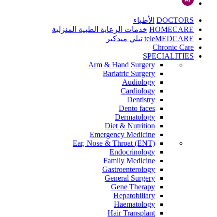
DOCTORS
الأطباء
HOMECARE
خدمات الرعاية الطبية المنزلية
teleMEDCARE
تيلي ميدكير
Chronic Care
SPECIALITIES
Arm & Hand Surgery
Bariatric Surgery
Audiology
Cardiology
Dentistry
Dento faces
Dermatology
Diet & Nutrition
Emergency Medicine
Ear, Nose & Throat (ENT)
Endocrinology
Family Medicine
Gastroenterology
General Surgery
Gene Therapy
Hepatobiliary
Haematology
Hair Transplant