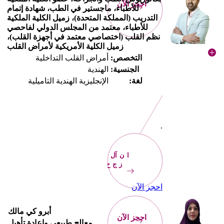
احجز الآن
للأطباء، ماجستير في الطب، شهادة إتمام
التدريب (المملكة المتحدة)، زميل الكلية الملكية
للأطباء، معتمد من المجلس الدولي لفاحصي
نظم القلب (اختصاصي معتمد في أجهزة القلب)،
زميل الكلية الأمريكية لأمراض القلب
التخصص:
أمراض القلب التداخلية
الجنسية:
الهندية
لغة:
الإنجليزية الهندية التاميلية
.
الآن
احجز
احجز الآن
أبرو كي مالك
احجز الآن
معالج طبيعي وإعادة تأهيل