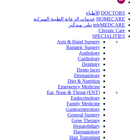
DOCTORS
الأطباء
HOMECARE
خدمات الرعاية الطبية المنزلية
teleMEDCARE
تيلي ميدكير
Chronic Care
SPECIALITIES
Arm & Hand Surgery
Bariatric Surgery
Audiology
Cardiology
Dentistry
Dento faces
Dermatology
Diet & Nutrition
Emergency Medicine
Ear, Nose & Throat (ENT)
Endocrinology
Family Medicine
Gastroenterology
General Surgery
Gene Therapy
Hepatobiliary
Haematology
Hair Transplant