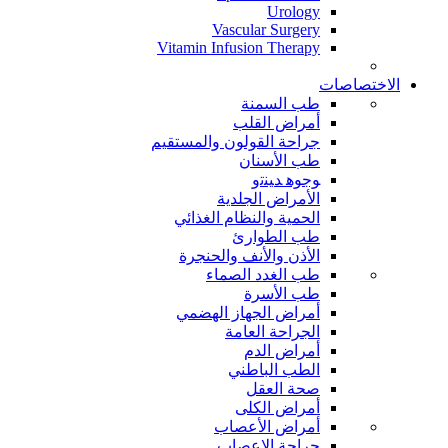
Urology
Vascular Surgery
Vitamin Infusion Therapy
الاختصاصات
طب السمنة
أمراض القلب
جراحة القولون والمستقيم
طب الأسنان
ﻮﺟﻮﻫ ﺪﻴﻨﺗﻭ
الأمراض الجلدية
الحمية والنظام الغذائي
طب الطوارئ
الأذن والأنف والحنجرة
طب الغدد الصماء
طب الأسرة
أمراض الجهاز الهضمي
الجراحة العامة
أمراض الدم
الطب الباطني
صحة العقل
أمراض الكلى
أمراض الأعصاب
جراحة الاعصاب