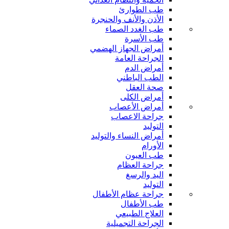
طب الطوارئ
الأذن والأنف والحنجرة
طب الغدد الصماء
طب الأسرة
أمراض الجهاز الهضمي
الجراحة العامة
أمراض الدم
الطب الباطني
صحة العقل
أمراض الكلى
أمراض الأعصاب
جراحة الاعصاب
التوليد
أمراض النساء والتوليد
الأورام
طب العيون
جراحة العظام
اليد والرسغ
التوليد
جراحة عظام الأطفال
طب الأطفال
العلاج الطبيعي
الجراحة التجميلية