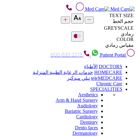
TEXT SIZE
حجم الخط
GREYSCALE
رمادي
COLOR
مقياس رمادي
800 633 2273
Patient Portal
DOCTORS
الأطباء
HOMECARE
خدمات الرعاية الطبية المنزلية
teleMEDCARE
تيلي ميدكير
Chronic Care
SPECIALITIES
Aesthetics
Arm & Hand Surgery
Audiology
Bariatric Surgery
Cardiology
Dentistry
Dento faces
Dermatology