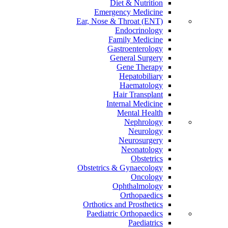
Diet & Nutrition
Emergency Medicine
Ear, Nose & Throat (ENT)
Endocrinology
Family Medicine
Gastroenterology
General Surgery
Gene Therapy
Hepatobiliary
Haematology
Hair Transplant
Internal Medicine
Mental Health
Nephrology
Neurology
Neurosurgery
Neonatology
Obstetrics
Obstetrics & Gynaecology
Oncology
Ophthalmology
Orthopaedics
Orthotics and Prosthetics
Paediatric Orthopaedics
Paediatrics