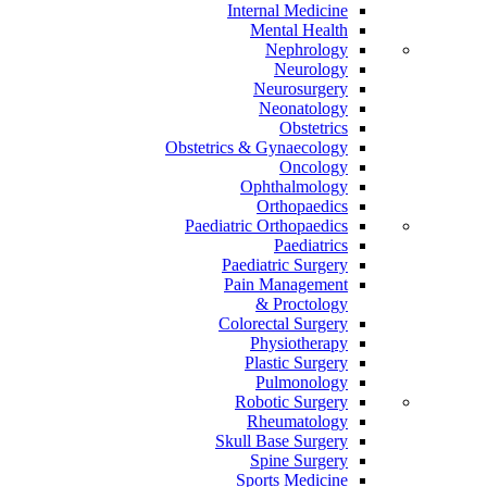
Internal Medicine
Mental Health
Nephrology
Neurology
Neurosurgery
Neonatology
Obstetrics
Obstetrics & Gynaecology
Oncology
Ophthalmology
Orthopaedics
Paediatric Orthopaedics
Paediatrics
Paediatric Surgery
Pain Management
Proctology &
Colorectal Surgery
Physiotherapy
Plastic Surgery
Pulmonology
Robotic Surgery
Rheumatology
Skull Base Surgery
Spine Surgery
Sports Medicine