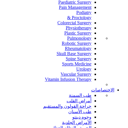
Paediatric Surgery
Pain Management
Podiatry
Proctology &
Colorectal Surgery
Physiotherapy
Plastic Surgery
Pulmonology
Robotic Surgery
Rheumatology
Skull Base Surgery
Spine Surgery
Sports Medicine
Urology
Vascular Surgery
Vitamin Infusion Therapy
الاختصاصات
طب السمنة
أمراض القلب
جراحة القولون والمستقيم
طب الأسنان
وجوه دينتو
الأمراض الجلدية
الحمية والنظام الغذائي