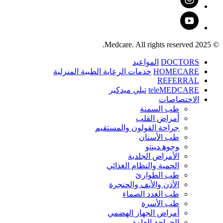
© 2025 Medcare. All rights reserved.
DOCTORS
المواعيد
HOMECARE
خدمات الرعاية الطبية المنزلية
REFERRAL
teleMEDCARE
تيلي ميدكير
الاختصاصات
طب السمنة
أمراض القلب
جراحة القولون والمستقيم
طب الأسنان
ﻮﺟﻮﻫ ﺪﻴﻨﺗﻭ
الأمراض الجلدية
الحمية والنظام الغذائي
طب الطوارئ
الأذن والأنف والحنجرة
طب الغدد الصماء
طب الأسرة
أمراض الجهاز الهضمي
الجراحة العامة