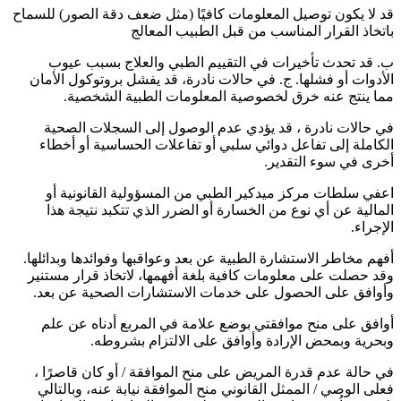
قد لا يكون توصيل المعلومات كافيًا (مثل ضعف دقة الصور) للسماح
باتخاذ القرار المناسب من قبل الطبيب المعالج
ب. قد تحدث تأخيرات في التقييم الطبي والعلاج بسبب عيوب
الأدوات أو فشلها. ج. في حالات نادرة، قد يفشل بروتوكول الأمان
مما ينتج عنه خرق لخصوصية المعلومات الطبية الشخصية.
في حالات نادرة ، قد يؤدي عدم الوصول إلى السجلات الصحية
الكاملة إلى تفاعل دوائي سلبي أو تفاعلات الحساسية أو أخطاء
أخرى في سوء التقدير.
اعفي سلطات مركز ميدكير الطبي من المسؤولية القانونية أو
المالية عن أي نوع من الخسارة أو الضرر الذي تتكبد نتيجة هذا
الإجراء.
أفهم مخاطر الاستشارة الطبية عن بعد وعواقبها وفوائدها وبدائلها.
وقد حصلت على معلومات كافية بلغة أفهمها، لاتخاذ قرار مستنير
وأوافق على الحصول على خدمات الاستشارات الصحية عن بعد.
أوافق على منح موافقتي بوضع علامة في المربع أدناه عن علم
وبحرية وبمحض الإرادة وأوافق على الالتزام بشروطه.
في حالة عدم قدرة المريض على منح الموافقة / أو كان قاصرًا ،
فعلى الوصي / الممثل القانوني منح الموافقة نيابة عنه، وبالتالي