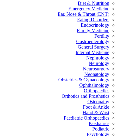
Diet & Nutrition
Emergency Medicine
Ear, Nose & Throat (ENT)
Eating Disorders
Endocrinology
Family Medicine
Fertility
Gastroenterology
General Surgery
Internal Medicine
Nephrology
Neurology
Neurosurgery
Neonatology
Obstetrics & Gynaecology
Ophthalmology
Orthopaedics
Orthotics and Prosthetics
Osteopathy
Foot & Ankle
Hand & Wrist
Paediatric Orthopaedics
Paediatrics
Podiatric
Psychology