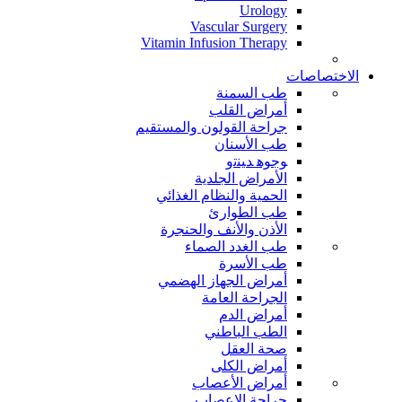
Urology
Vascular Surgery
Vitamin Infusion Therapy
الاختصاصات
طب السمنة
أمراض القلب
جراحة القولون والمستقيم
طب الأسنان
ﻮﺟﻮﻫ ﺪﻴﻨﺗﻭ
الأمراض الجلدية
الحمية والنظام الغذائي
طب الطوارئ
الأذن والأنف والحنجرة
طب الغدد الصماء
طب الأسرة
أمراض الجهاز الهضمي
الجراحة العامة
أمراض الدم
الطب الباطني
صحة العقل
أمراض الكلى
أمراض الأعصاب
جراحة الاعصاب