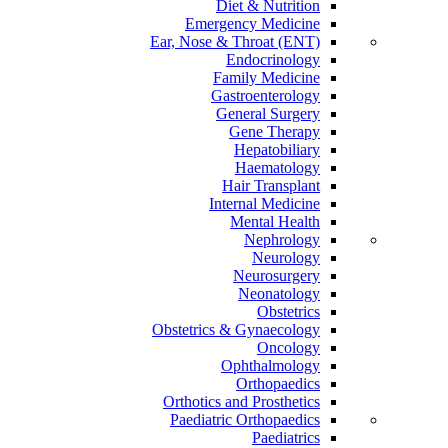
Diet & Nutrition
Emergency Medicine
Ear, Nose & Throat (ENT)
Endocrinology
Family Medicine
Gastroenterology
General Surgery
Gene Therapy
Hepatobiliary
Haematology
Hair Transplant
Internal Medicine
Mental Health
Nephrology
Neurology
Neurosurgery
Neonatology
Obstetrics
Obstetrics & Gynaecology
Oncology
Ophthalmology
Orthopaedics
Orthotics and Prosthetics
Paediatric Orthopaedics
Paediatrics