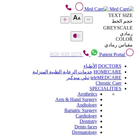
TEXT SIZE
حجم الخط
GREYSCALE
رمادي
COLOR
مقياس رمادي
800 633 2273
Patient Portal
DOCTORS
الأطباء
HOMECARE
خدمات الرعاية الطبية المنزلية
teleMEDCARE
تيلي ميدكير
Chronic Care
SPECIALITIES
Aesthetics
Arm & Hand Surgery
Audiology
Bariatric Surgery
Cardiology
Dentistry
Dento faces
Dermatology