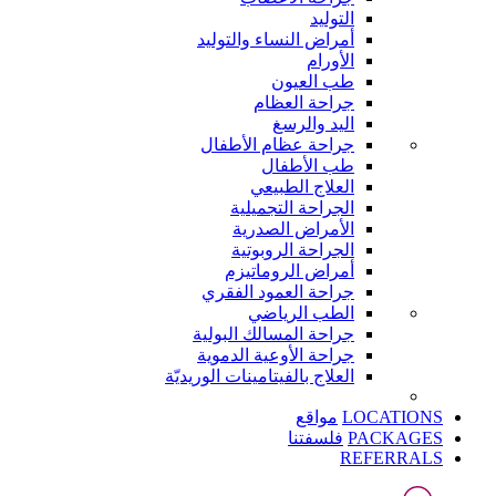
التوليد
أمراض النساء والتوليد
الأورام
طب العيون
جراحة العظام
اليد والرسغ
جراحة عظام الأطفال
طب الأطفال
العلاج الطبيعي
الجراحة التجميلية
الأمراض الصدرية
الجراحة الروبوتية
أمراض الروماتيزم
جراحة العمود الفقري
الطب الرياضي
جراحة المسالك البولية
جراحة الأوعية الدموية
العلاج بالفيتامينات الوريديّة
LOCATIONS
مواقع
PACKAGES
فلسفتنا
REFERRALS