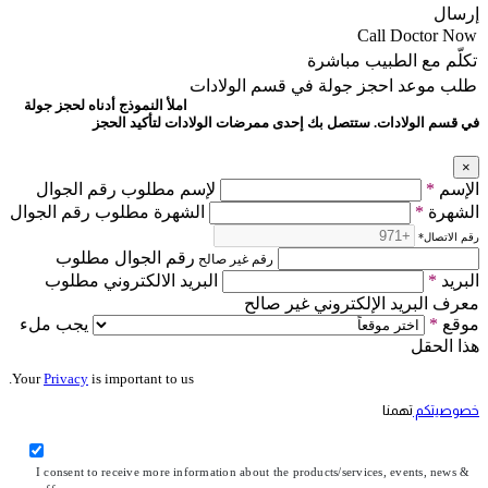
إرسال
Call Doctor Now
تكلّم مع الطبيب مباشرة
طلب موعد
احجز جولة في قسم الولادات
املأ النموذج أدناه لحجز جولة
في قسم الولادات. ستتصل بك إحدى ممرضات الولادات لتأكيد الحجز
×
الإسم
*
لإسم مطلوب رقم الجوال
الشهرة
*
الشهرة مطلوب رقم الجوال
رقم الاتصال
*
رقم الجوال مطلوب
رقم غير صالح
البريد
*
البريد الالكتروني مطلوب
معرف البريد الإلكتروني غير صالح
موقع
*
يجب ملء
هذا الحقل
Your
Privacy
is important to us.
خصوصيتكم
تهمنا
I consent to receive more information about the products/services, events, news &