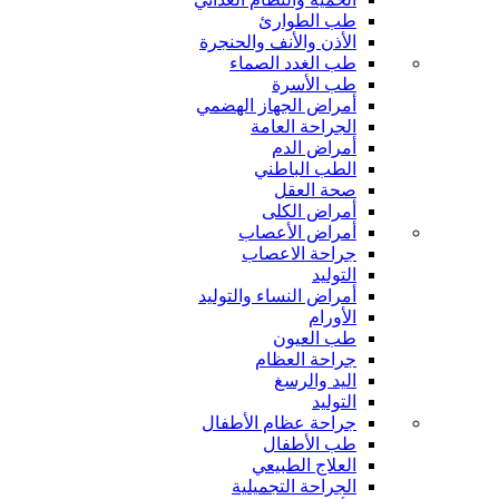
طب الطوارئ
الأذن والأنف والحنجرة
طب الغدد الصماء
طب الأسرة
أمراض الجهاز الهضمي
الجراحة العامة
أمراض الدم
الطب الباطني
صحة العقل
أمراض الكلى
أمراض الأعصاب
جراحة الاعصاب
التوليد
أمراض النساء والتوليد
الأورام
طب العيون
جراحة العظام
اليد والرسغ
التوليد
جراحة عظام الأطفال
طب الأطفال
العلاج الطبيعي
الجراحة التجميلية