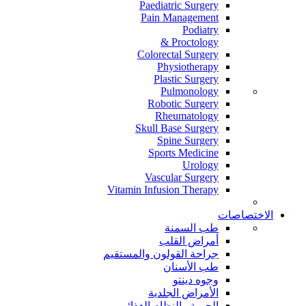
Paediatric Surgery
Pain Management
Podiatry
Proctology &
Colorectal Surgery
Physiotherapy
Plastic Surgery
Pulmonology
Robotic Surgery
Rheumatology
Skull Base Surgery
Spine Surgery
Sports Medicine
Urology
Vascular Surgery
Vitamin Infusion Therapy
الاختصاصات
طب السمنة
أمراض القلب
جراحة القولون والمستقيم
طب الأسنان
وجوه دينتو
الأمراض الجلدية
الحمية والنظام الغذائي