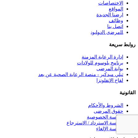
الاختصاصات
المواقع
ارضنا الجديدة
وظائف
اتصل بنا
ﺎﻠﻣﺮﺿﻯ ﺎﻟﺩﻮﻠﻳﻮﻧ
روابط سريعة
إدارة الرعاية المزمنة
برنامج بلوسوم للولادات
بوابة المرضى
تيلي ميدكير - منصة الرعاية الصحية عن بعد
لقاح الإنفلونزا
القانونية
الشروط والأحكام
حقوق المرضى
سياسة الخصوصية
سياسة الاسترداد / الاسترجاع
سياسة الإلغاء