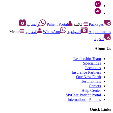
Packages
قائمة
Patient Portal
واتسآب
Appointments
المواعيد
WhatsApp
التقارير
Menu
الحزم
About Us
Leadership Team
Specialities
Locations
Insurance Partners
Our New Earth
Testimonials
Careers
Help Center
MyCare Patient Portal
International Patients
Quick Links