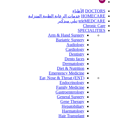
DOCTORS
الأطباء
HOMECARE
خدمات الرعاية الطبية المنزلية
teleMEDCARE
تيلي ميدكير
Chronic Care
SPECIALITIES
Arm & Hand Surgery
Bariatric Surgery
Audiology
Cardiology
Dentistry
Dento faces
Dermatology
Diet & Nutrition
Emergency Medicine
Ear, Nose & Throat (ENT)
Endocrinology
Family Medicine
Gastroenterology
General Surgery
Gene Therapy
Hepatobiliary
Haematology
Hair Transplant