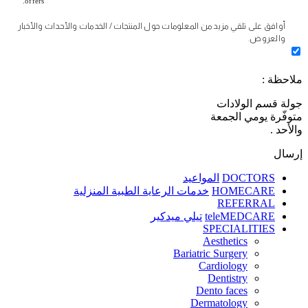
offers.
أوافق على تلقي مزيد من المعلومات حول المنتجات / الخدمات والأحداث والأخبار
والعروض.
ملاحظة :
جولة قسم الولادات
متوفّرة يومي الجمعة
والأحد .
إرسال
DOCTORS
المواعيد
HOMECARE
خدمات الرعاية الطبية المنزلية
REFERRAL
teleMEDCARE
تيلي ميدكير
SPECIALITIES
Aesthetics
Bariatric Surgery
Cardiology
Dentistry
Dento faces
Dermatology