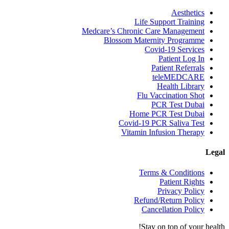
Aesthetics
Life Support Training
Medcare’s Chronic Care Management
Blossom Maternity Programme
Covid-19 Services
Patient Log In
Patient Referrals
teleMEDCARE
Health Library
Flu Vaccination Shot
PCR Test Dubai
Home PCR Test Dubai
Covid-19 PCR Saliva Test
Vitamin Infusion Therapy
Legal
Terms & Conditions
Patient Rights
Privacy Policy
Refund/Return Policy
Cancellation Policy
Stay on top of your health!