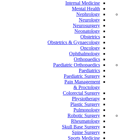
Internal Medicine
Mental Health
Nephrology
Neurology
Neurosurgery
Neonatology
Obstetrics
Obstetrics & Gynaecology
Oncology
Ophthalmology
Orthopaedics
Paediatric Orthopaedics
Paediatrics
Paediatric Surgery
Pain Management
Proctology &
Colorectal Surgery
Physiotherapy
Plastic Surgery
Pulmonology
Robotic Surgery
Rheumatology
Skull Base Surgery
Spine Surgery
Sports Medicine