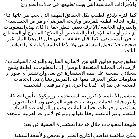
والإجراءات المناسبة التي يجب تطبيقها في حالات الطوارئ.
كما ألتزم بإبلاغ الطبيب بكل الحقائق المهمة التي يجب مراعاتها أثناء
إدارة الحالة الطبية للمريض وتاريخه المرضي/ وأمراض الحساسية /
والظروف الخاصة / الإعاقة بغض النظر عما إذا كان لهذه المعلومات
أي تأثير أو صلة بالإجراء أو التشخيص أو العلاج / المقترح أو المضطلع
به في المستشفى. كما أقبل حقيقة أنه في حال كان هذا البيان غير
صحيح ، فلا تتحمل المستشفى ولا الأطباء المسؤولية عن العواقب
الناتجة.
تنطبق جميع قوانين القوانين الاتحادية السارية واللوائح / السياسات /
الإرشادات المحلية المتعلقة بالوصول إلى المعلومات الطبية ونسخ
سجلاتي الصحية على هذه الاستشارة عن بعد. ولن تنشر أي صور أو
معلومات يمكن التعرف معها على المريض بشأن هذه الخدمات
الصحية عن بعد إلى كيانات أخرى دون موافقتي الشخصية.
ستشمل الأنظمة الإلكترونية المستخدمة بروتوكولات أمن الشبكات
والبرمجيات لحماية سرية بيانات هوية المرضى وبيانات التصوير،
وستتضمن إجراءات لحماية البيانات وضمان النزاهة ضد الفساد
المتعمد وغير المتعمد وفقًا لقوانين ولوائح الإمارات العربية المتحدة.
طبيعة المعلومات خلال خدمة الاستشارة الصحية عن بعد:
يمكن مناقشة تفاصيل التاريخ الطبي والفحص والأشعة السينية