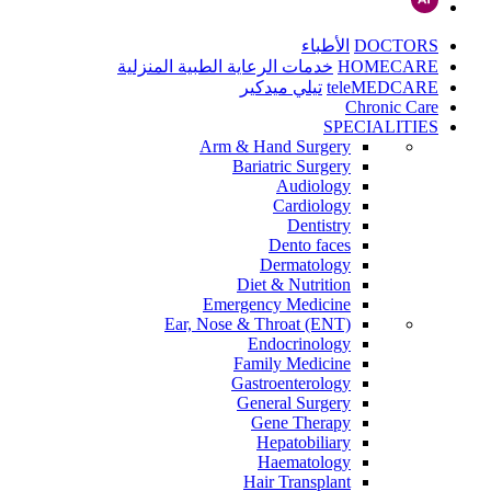
DOCTORS
الأطباء
HOMECARE
خدمات الرعاية الطبية المنزلية
teleMEDCARE
تيلي ميدكير
Chronic Care
SPECIALITIES
Arm & Hand Surgery
Bariatric Surgery
Audiology
Cardiology
Dentistry
Dento faces
Dermatology
Diet & Nutrition
Emergency Medicine
Ear, Nose & Throat (ENT)
Endocrinology
Family Medicine
Gastroenterology
General Surgery
Gene Therapy
Hepatobiliary
Haematology
Hair Transplant