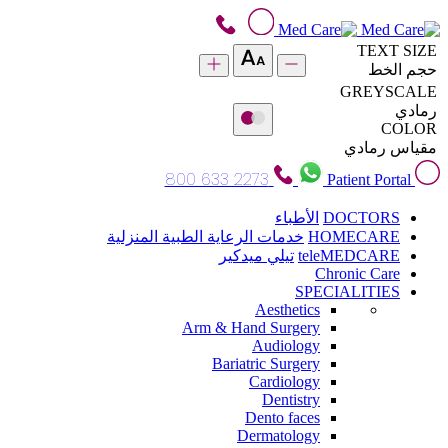
TEXT SIZE
حجم الخط
GREYSCALE
رمادي
COLOR
مقياس رمادي
800 633 2273
Patient Portal
DOCTORS
الأطباء
HOMECARE
خدمات الرعاية الطبية المنزلية
teleMEDCARE
تيلي ميدكير
Chronic Care
SPECIALITIES
Aesthetics
Arm & Hand Surgery
Audiology
Bariatric Surgery
Cardiology
Dentistry
Dento faces
Dermatology