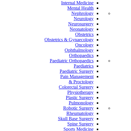
Internal Medicine
Mental Health
Nephrology
Neurology
Neurosurgery
Neonatology
Obstetrics
Obstetrics & Gynaecology
Oncology
Ophthalmology
Orthopaedics
Paediatric Orthopaedics
Paediatrics
Paediatric Surgery
Pain Management
Proctology &
Colorectal Surgery
Physiotherapy
Plastic Surgery
Pulmonology
Robotic Surgery
Rheumatology
Skull Base Surgery
Spine Surgery
Sports Medicine