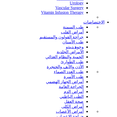
Urology
Vascular Surgery
Vitamin Infusion Therapy
الاختصاصات
طب السمنة
أمراض القلب
جراحة القولون والمستقيم
طب الأسنان
ﻮﺟﻮﻫ ﺪﻴﻨﺗﻭ
الأمراض الجلدية
الحمية والنظام الغذائي
طب الطوارئ
الأذن والأنف والحنجرة
طب الغدد الصماء
طب الأسرة
أمراض الجهاز الهضمي
الجراحة العامة
أمراض الدم
الطب الباطني
صحة العقل
أمراض الكلى
أمراض الأعصاب
جراحة الاعصاب