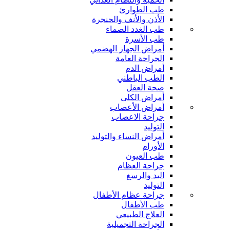
طب الطوارئ
الأذن والأنف والحنجرة
طب الغدد الصماء
طب الأسرة
أمراض الجهاز الهضمي
الجراحة العامة
أمراض الدم
الطب الباطني
صحة العقل
أمراض الكلى
أمراض الأعصاب
جراحة الاعصاب
التوليد
أمراض النساء والتوليد
الأورام
طب العيون
جراحة العظام
اليد والرسغ
التوليد
جراحة عظام الأطفال
طب الأطفال
العلاج الطبيعي
الجراحة التجميلية