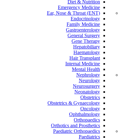
Diet & Nutrition
Emergency Medicine
Ear, Nose & Throat (ENT)
Endocrinology
Family Medicine
Gastroenterology
General Surgery
Gene Therapy
Hepatobiliary
Haematology
Hair Transplant
Internal Medicine
Mental Health
Nephrology
Neurology
Neurosurgery
Neonatology
Obstetrics
Obstetrics & Gynaecology
Oncology
Ophthalmology
Orthopaedics
Orthotics and Prosthetics
Paediatric Orthopaedics
Paediatrics