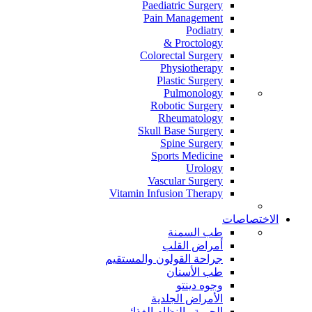
Paediatric Surgery
Pain Management
Podiatry
Proctology &
Colorectal Surgery
Physiotherapy
Plastic Surgery
Pulmonology
Robotic Surgery
Rheumatology
Skull Base Surgery
Spine Surgery
Sports Medicine
Urology
Vascular Surgery
Vitamin Infusion Therapy
الاختصاصات
طب السمنة
أمراض القلب
جراحة القولون والمستقيم
طب الأسنان
وجوه دينتو
الأمراض الجلدية
الحمية والنظام الغذائي