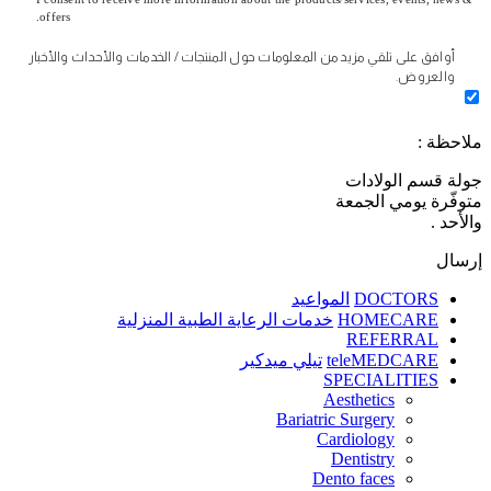
offers.
أوافق على تلقي مزيد من المعلومات حول المنتجات / الخدمات والأحداث والأخبار
والعروض.
ملاحظة :
جولة قسم الولادات
متوفّرة يومي الجمعة
والأحد .
إرسال
DOCTORS
المواعيد
HOMECARE
خدمات الرعاية الطبية المنزلية
REFERRAL
teleMEDCARE
تيلي ميدكير
SPECIALITIES
Aesthetics
Bariatric Surgery
Cardiology
Dentistry
Dento faces