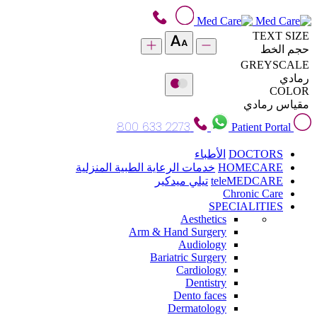
TEXT SIZE
حجم الخط
GREYSCALE
رمادي
COLOR
مقياس رمادي
800 633 2273
Patient Portal
DOCTORS
الأطباء
HOMECARE
خدمات الرعاية الطبية المنزلية
teleMEDCARE
تيلي ميدكير
Chronic Care
SPECIALITIES
Aesthetics
Arm & Hand Surgery
Audiology
Bariatric Surgery
Cardiology
Dentistry
Dento faces
Dermatology