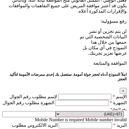
فعلى الوصي / الممثل القانوني منح الموافقة نيابة عنه، وبالتالي
يكون قد اُعتبر موافقة المريض على جميع التفاهمات والموافقات
والإقرارات المذكورة أعلاه.
رفع مسؤولية:
لن يتم تخزين أو نشر
البيانات الشخصية التي تم
جمعها من خلال هذا
النموذج في أي مكان بل
غرضها تعزيز تجربتك.
الموافقة والمتابعة
املأ النموذج أدناه لحجز جولة أمومة. ستتصل بك إحدى ممرضات الأمومة لتأكيد
الحجز
×
الإسم
*
لإسم مطلوب رقم الجوال
الشهرة
*
الشهرة مطلوب رقم الجوال
رقم الاتصال
*
Mobile Number is required
Mobile number invalid
البريد
*
البريد الالكتروني مطلوب