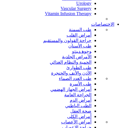
Urology
Vascular Surgery
Vitamin Infusion Therapy
الاختصاصات
طب السمنة
أمراض القلب
جراحة القولون والمستقيم
طب الأسنان
ﻮﺟﻮﻫ ﺪﻴﻨﺗﻭ
الأمراض الجلدية
الحمية والنظام الغذائي
طب الطوارئ
الأذن والأنف والحنجرة
طب الغدد الصماء
طب الأسرة
أمراض الجهاز الهضمي
الجراحة العامة
أمراض الدم
الطب الباطني
صحة العقل
أمراض الكلى
أمراض الأعصاب
جراحة الاعصاب