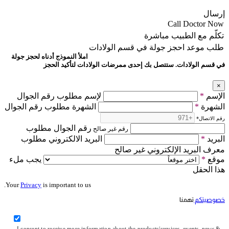
إرسال
Call Doctor Now
تكلّم مع الطبيب مباشرة
طلب موعد
احجز جولة في قسم الولادات
املأ النموذج أدناه لحجز جولة
في قسم الولادات. ستتصل بك إحدى ممرضات الولادات لتأكيد الحجز
×
الإسم
*
لإسم مطلوب رقم الجوال
الشهرة
*
الشهرة مطلوب رقم الجوال
رقم الاتصال
*
رقم الجوال مطلوب
رقم غير صالح
البريد
*
البريد الالكتروني مطلوب
معرف البريد الإلكتروني غير صالح
موقع
*
يجب ملء
هذا الحقل
Your
Privacy
is important to us.
خصوصيتكم
تهمنا
I consent to receive more information about the products/services, events, news &