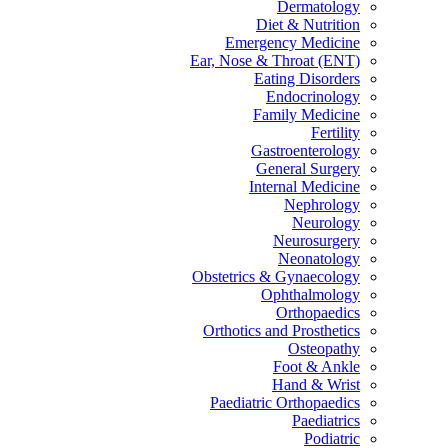
Dermatology
Diet & Nutrition
Emergency Medicine
Ear, Nose & Throat (ENT)
Eating Disorders
Endocrinology
Family Medicine
Fertility
Gastroenterology
General Surgery
Internal Medicine
Nephrology
Neurology
Neurosurgery
Neonatology
Obstetrics & Gynaecology
Ophthalmology
Orthopaedics
Orthotics and Prosthetics
Osteopathy
Foot & Ankle
Hand & Wrist
Paediatric Orthopaedics
Paediatrics
Podiatric