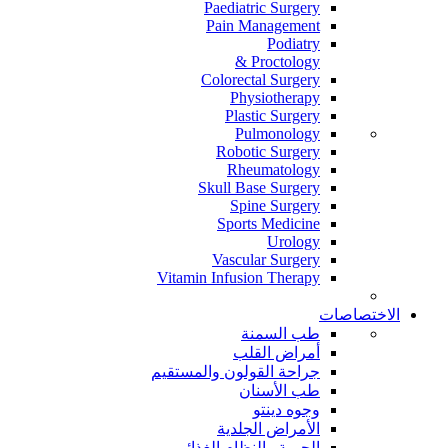
Paediatric Surgery
Pain Management
Podiatry
Proctology &
Colorectal Surgery
Physiotherapy
Plastic Surgery
Pulmonology
Robotic Surgery
Rheumatology
Skull Base Surgery
Spine Surgery
Sports Medicine
Urology
Vascular Surgery
Vitamin Infusion Therapy
الاختصاصات
طب السمنة
أمراض القلب
جراحة القولون والمستقيم
طب الأسنان
وجوه دينتو
الأمراض الجلدية
الحمية والنظام الغذائي