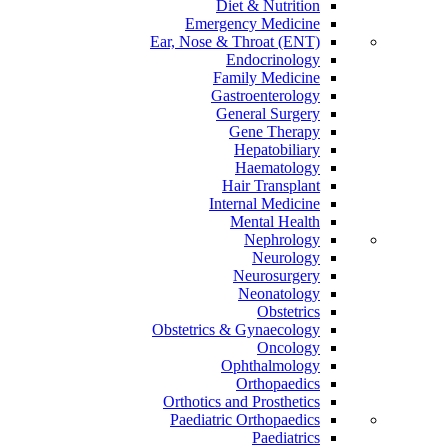
Diet & Nutrition
Emergency Medicine
Ear, Nose & Throat (ENT)
Endocrinology
Family Medicine
Gastroenterology
General Surgery
Gene Therapy
Hepatobiliary
Haematology
Hair Transplant
Internal Medicine
Mental Health
Nephrology
Neurology
Neurosurgery
Neonatology
Obstetrics
Obstetrics & Gynaecology
Oncology
Ophthalmology
Orthopaedics
Orthotics and Prosthetics
Paediatric Orthopaedics
Paediatrics