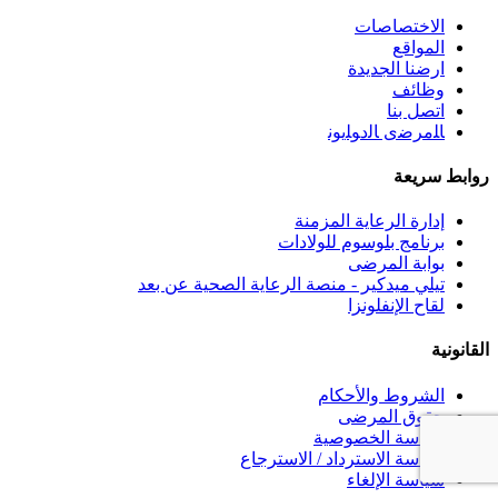
الاختصاصات
المواقع
ارضنا الجديدة
وظائف
اتصل بنا
ﺎﻠﻣﺮﺿﻯ ﺎﻟﺩﻮﻠﻳﻮﻧ
روابط سريعة
إدارة الرعاية المزمنة
برنامج بلوسوم للولادات
بوابة المرضى
تيلي ميدكير - منصة الرعاية الصحية عن بعد
لقاح الإنفلونزا
القانونية
الشروط والأحكام
حقوق المرضى
سياسة الخصوصية
سياسة الاسترداد / الاسترجاع
سياسة الإلغاء