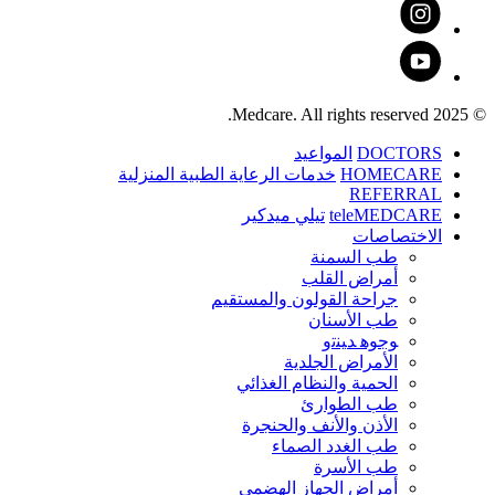
© 2025 Medcare. All rights reserved.
DOCTORS
المواعيد
HOMECARE
خدمات الرعاية الطبية المنزلية
REFERRAL
teleMEDCARE
تيلي ميدكير
الاختصاصات
طب السمنة
أمراض القلب
جراحة القولون والمستقيم
طب الأسنان
ﻮﺟﻮﻫ ﺪﻴﻨﺗﻭ
الأمراض الجلدية
الحمية والنظام الغذائي
طب الطوارئ
الأذن والأنف والحنجرة
طب الغدد الصماء
طب الأسرة
أمراض الجهاز الهضمي