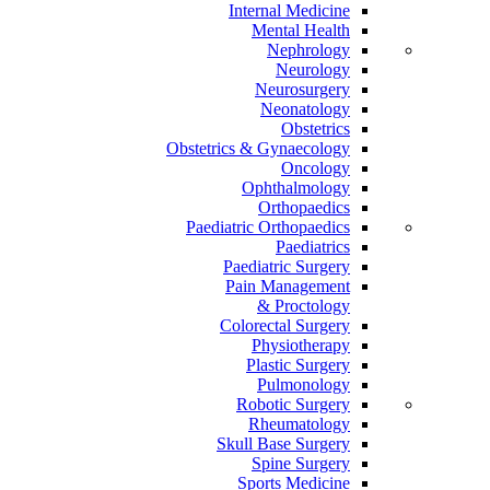
Internal Medicine
Mental Health
Nephrology
Neurology
Neurosurgery
Neonatology
Obstetrics
Obstetrics & Gynaecology
Oncology
Ophthalmology
Orthopaedics
Paediatric Orthopaedics
Paediatrics
Paediatric Surgery
Pain Management
Proctology &
Colorectal Surgery
Physiotherapy
Plastic Surgery
Pulmonology
Robotic Surgery
Rheumatology
Skull Base Surgery
Spine Surgery
Sports Medicine