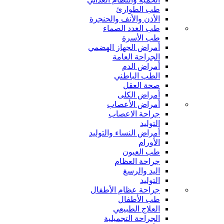
طب الطوارئ
الأذن والأنف والحنجرة
طب الغدد الصماء
طب الأسرة
أمراض الجهاز الهضمي
الجراحة العامة
أمراض الدم
الطب الباطني
صحة العقل
أمراض الكلى
أمراض الأعصاب
جراحة الاعصاب
التوليد
أمراض النساء والتوليد
الأورام
طب العيون
جراحة العظام
اليد والرسغ
التوليد
جراحة عظام الأطفال
طب الأطفال
العلاج الطبيعي
الجراحة التجميلية