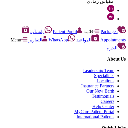
مقياس رمادي
Packages
قائمة
Patient Portal
واتسآب
Appointments
المواعيد
WhatsApp
التقارير
Menu
الحزم
About Us
Leadership Team
Specialities
Locations
Insurance Partners
Our New Earth
Testimonials
Careers
Help Center
MyCare Patient Portal
International Patients
Quick Links