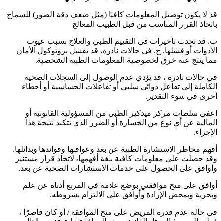
قد لا يكون توصيل المعلومات كافيًا (مثل ضعف دقة الصور) للسماح
باتخاذ القرار المناسب من قبل الطبيب المعالج
ب. قد تحدث تأخيرات في التقييم الطبي والعلاج بسبب عيوب
الأدوات أو فشلها. ج. في حالات نادرة، قد يفشل بروتوكول الأمان
مما ينتج عنه خرق لخصوصية المعلومات الطبية الشخصية.
في حالات نادرة ، قد يؤدي عدم الوصول إلى السجلات الصحية
الكاملة إلى تفاعل دوائي سلبي أو تفاعلات الحساسية أو أخطاء
أخرى في سوء التقدير.
اعفي سلطات مركز ميدكير الطبي من المسؤولية القانونية أو
المالية عن أي نوع من الخسارة أو الضرر الذي تتكبد نتيجة هذا
الإجراء.
أفهم مخاطر الاستشارة الطبية عن بعد وعواقبها وفوائدها وبدائلها.
وقد حصلت على معلومات كافية بلغة أفهمها، لاتخاذ قرار مستنير
وأوافق على الحصول على خدمات الاستشارات الصحية عن بعد.
أوافق على منح موافقتي بوضع علامة في المربع أدناه عن علم
وبحرية وبمحض الإرادة وأوافق على الالتزام بشروطه.
في حالة عدم قدرة المريض على منح الموافقة / أو كان قاصرًا ،