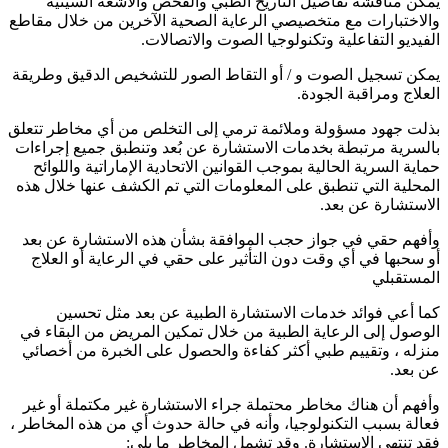
يمكن مناقشة تفاصيل التاريخ الطبي والفحص والأشعة السينية
والاختبارات مع متخصيصي الرعاية الصحية الآخرين من خلال مقاطع
الفيديو التفاعلية وتكنولوجيا الصوت والاتصالات.
يمكن تسجيل الصوت و / أو التقاط الصور للتشخيص الدقيق وطريقة
العلاج ومراقبة الجودة.
بذلت جهود مسؤولة وملائمة ترمي إلى التخلص من أي مخاطر تتعلق
بالسرية مرتبطة بخدمات الاستشارة عن بُعد وتنطبق جميع إجراءات
حماية السرية الحالية بموجب القوانين الاتحادية الإماراتية واللوائح
المحلية التي تنطبق على المعلومات التي تم الكشف عنها خلال هذه
الاستشارة عن بعد.
وأفهم حقي في جواز حجب الموافقة بشأن هذه الاستشارة عن بعد
أو سحبها في أي وقت دون التأثير على حقي في الرعاية أو العلاج
المستقبلي
كما أعي فوائد خدمات الاستشارة الطبية عن بعد مثل تحسين
الوصول إلى الرعاية الطبية من خلال تمكين المريض من البقاء في
منزله ، وتقييم طبي أكثر كفاءة والحصول على الخبرة من أخصائي
عن بعد.
وأفهم أن هناك مخاطر محتملة جراء الاستشارة غير مكتملة أو غير
فعالة بسبب التكنولوجيا، وأنه في حالة حدوث أي من هذه المخاطر ،
فقد تنتهي الاستشارة. وقد تشمل المخاطر ما يلي: