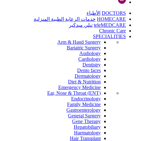
DOCTORS
الأطباء
HOMECARE
خدمات الرعاية الطبية المنزلية
teleMEDCARE
تيلي ميدكير
Chronic Care
SPECIALITIES
Arm & Hand Surgery
Bariatric Surgery
Audiology
Cardiology
Dentistry
Dento faces
Dermatology
Diet & Nutrition
Emergency Medicine
Ear, Nose & Throat (ENT)
Endocrinology
Family Medicine
Gastroenterology
General Surgery
Gene Therapy
Hepatobiliary
Haematology
Hair Transplant