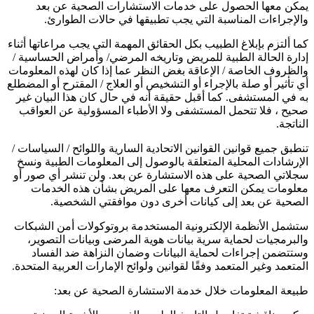
يمكن معها الحصول على خدمات الاستشارات الصحية عن بعد
والإجراءات المناسبة التي يجب تطبيقها في حالات الطوارئ.
كما ألتزم بإبلاغ الطبيب بكل الحقائق المهمة التي يجب مراعاتها أثناء
إدارة الحالة الطبية للمريض وتاريخه المرضي/ وأمراض الحساسية /
والظروف الخاصة / الإعاقة بغض النظر عما إذا كان لهذه المعلومات
أي تأثير أو صلة بالإجراء أو التشخيص أو العلاج / المقترح أو المضطلع
به في المستشفى. كما أقبل حقيقة أنه في حال كان هذا البيان غير
صحيح ، فلا تتحمل المستشفى ولا الأطباء المسؤولية عن العواقب
الناتجة.
تنطبق جميع قوانين القوانين الاتحادية السارية واللوائح / السياسات /
الإرشادات المحلية المتعلقة بالوصول إلى المعلومات الطبية ونسخ
سجلاتي الصحية على هذه الاستشارة عن بعد. ولن تنشر أي صور أو
معلومات يمكن التعرف معها على المريض بشأن هذه الخدمات
الصحية عن بعد إلى كيانات أخرى دون موافقتي الشخصية.
ستشمل الأنظمة الإلكترونية المستخدمة بروتوكولات أمن الشبكات
والبرمجيات لحماية سرية بيانات هوية المرضى وبيانات التصوير،
وستتضمن إجراءات لحماية البيانات وضمان النزاهة ضد الفساد
المتعمد وغير المتعمد وفقًا لقوانين ولوائح الإمارات العربية المتحدة.
طبيعة المعلومات خلال خدمة الاستشارة الصحية عن بعد: