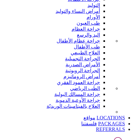
التوليد
أمراض النساء والتوليد
الأورام
طب العيون
جراحة العظام
اليد والرسغ
جراحة عظام الأطفال
طب الأطفال
العلاج الطبيعي
الجراحة التجميلية
الأمراض الصدرية
الجراحة الروبوتية
أمراض الروماتيزم
جراحة العمود الفقري
الطب الرياضي
جراحة المسالك البولية
جراحة الأوعية الدموية
العلاج بالفيتامينات الوريديّة
LOCATIONS
مواقع
PACKAGES
فلسفتنا
REFERRALS