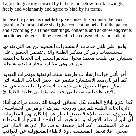
I agree to give my consent by ticking the below box knowingly,
freely and voluntarily and agree to bind by its terms.
In case the patient is unable to give consent/ is a minor the legal
guardian /representative shall give consent on behalf of the patient
and accordingly all understandings, consents and acknowledgments
mentioned above shall be deemed to be consented by the patient.
أوافق على تلقي خدمات الاستشارات الصحية عن بعد التي تقدمها
مستشفيات ومراكز ميدكير الطبية والتي تتضمن الحصول على
استشارة من طبيب معتمد مخول بتقديم استشارات الخدمات الطبية
عن بعد وهي مكالمة محادثة فيديو تفاعلية.
أقر بأنني قرأت إرشادات طريقة استخدام تقنية مؤتمرات الفيديو.
كما أقر بأن هذه الاستشارة تقتصر على بعض الحالات الطبية التي
يمكن معها الحصول على خدمات الاستشارات الصحية عن بعد
والإجراءات المناسبة التي يجب تطبيقها في حالات الطوارئ.
كما ألتزم بإبلاغ الطبيب بكل الحقائق المهمة التي يجب مراعاتها أثناء
إدارة الحالة الطبية للمريض وتاريخه المرضي/ وأمراض الحساسية /
والظروف الخاصة / الإعاقة بغض النظر عما إذا كان لهذه المعلومات
أي تأثير أو صلة بالإجراء أو التشخيص أو العلاج / المقترح أو المضطلع
به في المستشفى. كما أقبل حقيقة أنه في حال كان هذا البيان غير
صحيح ، فلا تتحمل المستشفى ولا الأطباء المسؤولية عن العواقب