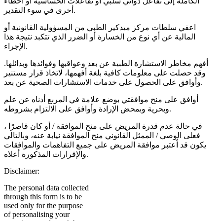
الكاملة إلى تفاعل دوائي سلبي أو تفاعلات الحساسية أو أخطاء
أخرى في سوء التقدير.
اعفي سلطات مركز ميدكير الطبي من المسؤولية القانونية أو
المالية عن أي نوع من الخسارة أو الضرر الذي تتكبد نتيجة هذا
الإجراء.
أفهم مخاطر الاستشارة الطبية عن بعد وعواقبها وفوائدها وبدائلها.
وقد حصلت على معلومات كافية بلغة أفهمها، لاتخاذ قرار مستنير
وأوافق على الحصول على خدمات الاستشارات الصحية عن بعد.
أوافق على منح موافقتي بوضع علامة في المربع أدناه عن علم
وبحرية وبمحض الإرادة وأوافق على الالتزام بشروطه.
في حالة عدم قدرة المريض على منح الموافقة / أو كان قاصرًا ،
فعلى الوصي / الممثل القانوني منح الموافقة نيابة عنه، وبالتالي
يكون قد اُعتبر موافقة المريض على جميع التفاهمات والموافقات
والإقرارات المذكورة أعلاه.
Disclaimer:
The personal data collected
through this form is to be
used only for the purpose
of personalising your