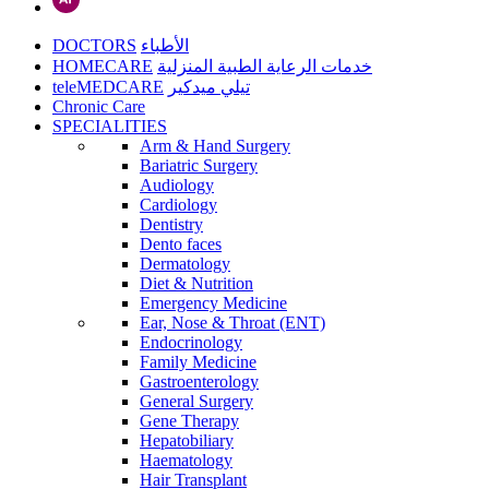
DOCTORS
الأطباء
HOMECARE
خدمات الرعاية الطبية المنزلية
teleMEDCARE
تيلي ميدكير
Chronic Care
SPECIALITIES
Arm & Hand Surgery
Bariatric Surgery
Audiology
Cardiology
Dentistry
Dento faces
Dermatology
Diet & Nutrition
Emergency Medicine
Ear, Nose & Throat (ENT)
Endocrinology
Family Medicine
Gastroenterology
General Surgery
Gene Therapy
Hepatobiliary
Haematology
Hair Transplant