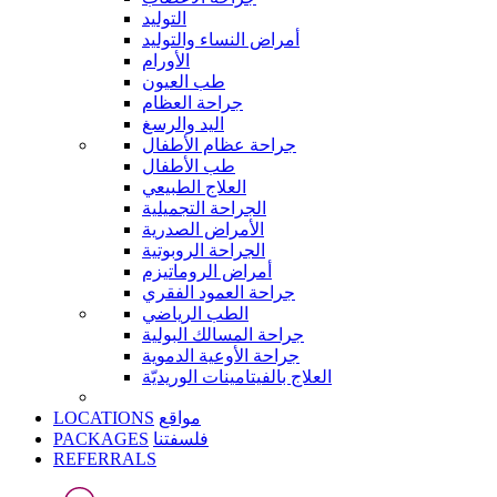
التوليد
أمراض النساء والتوليد
الأورام
طب العيون
جراحة العظام
اليد والرسغ
جراحة عظام الأطفال
طب الأطفال
العلاج الطبيعي
الجراحة التجميلية
الأمراض الصدرية
الجراحة الروبوتية
أمراض الروماتيزم
جراحة العمود الفقري
الطب الرياضي
جراحة المسالك البولية
جراحة الأوعية الدموية
العلاج بالفيتامينات الوريديّة
LOCATIONS
مواقع
PACKAGES
فلسفتنا
REFERRALS