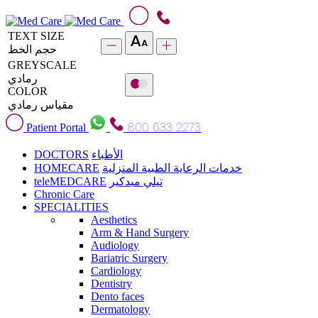
TEXT SIZE
حجم الخط
GREYSCALE
رمادي
COLOR
مقياس رمادي
800 633 2273
Patient Portal
DOCTORS
الأطباء
HOMECARE
خدمات الرعاية الطبية المنزلية
teleMEDCARE
تيلي ميدكير
Chronic Care
SPECIALITIES
Aesthetics
Arm & Hand Surgery
Audiology
Bariatric Surgery
Cardiology
Dentistry
Dento faces
Dermatology