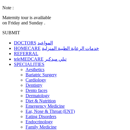
Note :
Maternity tour is availiable
on Friday and Sunday .
SUBMIT
DOCTORS
المواعيد
HOMECARE
خدمات الرعاية الطبية المنزلية
REFERRAL
teleMEDCARE
تيلي ميدكير
SPECIALITIES
Aesthetics
Bariatric Surgery
Cardiology
Dentistry
Dento faces
Dermatology
Diet & Nutrition
Emergency Medicine
Ear, Nose & Throat (ENT)
Eating Disorders
Endocrinology
Family Medicine