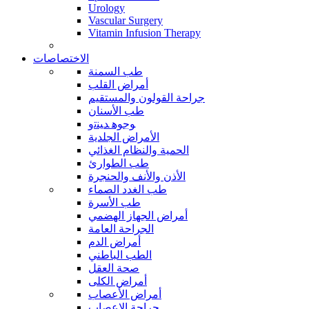
Urology
Vascular Surgery
Vitamin Infusion Therapy
الاختصاصات
طب السمنة
أمراض القلب
جراحة القولون والمستقيم
طب الأسنان
ﻮﺟﻮﻫ ﺪﻴﻨﺗﻭ
الأمراض الجلدية
الحمية والنظام الغذائي
طب الطوارئ
الأذن والأنف والحنجرة
طب الغدد الصماء
طب الأسرة
أمراض الجهاز الهضمي
الجراحة العامة
أمراض الدم
الطب الباطني
صحة العقل
أمراض الكلى
أمراض الأعصاب
جراحة الاعصاب