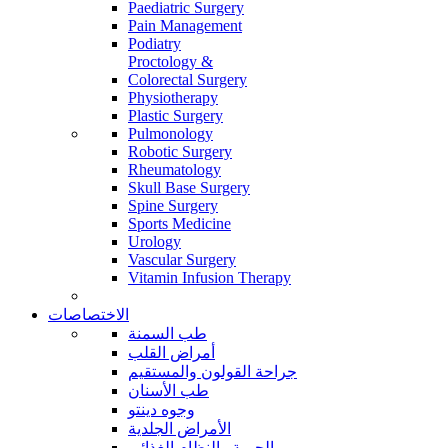
Paediatric Surgery
Pain Management
Podiatry
Proctology &
Colorectal Surgery
Physiotherapy
Plastic Surgery
Pulmonology
Robotic Surgery
Rheumatology
Skull Base Surgery
Spine Surgery
Sports Medicine
Urology
Vascular Surgery
Vitamin Infusion Therapy
الاختصاصات
طب السمنة
أمراض القلب
جراحة القولون والمستقيم
طب الأسنان
وجوه دينتو
الأمراض الجلدية
الحمية والنظام الغذائي