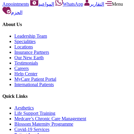
Appointments
المواعيد
WhatsApp
التقارير
Menu
الحزم
About Us
Leadership Team
Specialities
Locations
Insurance Partners
Our New Earth
Testimonials
Careers
Help Center
MyCare Patient Portal
International Patients
Quick Links
Aesthetics
Life Support Training
Medcare’s Chronic Care Management
Blossom Maternity Programme
Covid-19 Services