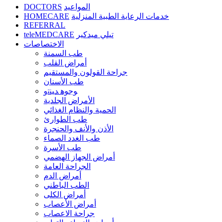
DOCTORS
المواعيد
HOMECARE
خدمات الرعاية الطبية المنزلية
REFERRAL
teleMEDCARE
تيلي ميدكير
الاختصاصات
طب السمنة
أمراض القلب
جراحة القولون والمستقيم
طب الأسنان
ﻮﺟﻮﻫ ﺪﻴﻨﺗﻭ
الأمراض الجلدية
الحمية والنظام الغذائي
طب الطوارئ
الأذن والأنف والحنجرة
طب الغدد الصماء
طب الأسرة
أمراض الجهاز الهضمي
الجراحة العامة
أمراض الدم
الطب الباطني
أمراض الكلى
أمراض الأعصاب
جراحة الاعصاب