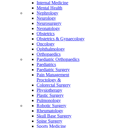
Internal Medicine
Mental Health
Nephrology
Neurology
Neurosurgery
Neonatology
Obstetrics
Obstetrics & Gynaecology
Oncology
Ophthalmology
Orthopaedics
Paediatric Orthopaedics
Paediatrics
Paediatric Surgery
Pain Management
Proctology &
Colorectal Surgery
Physiotherapy
Plastic Surgery
Pulmonology
Robotic Surgery
Rheumatology
Skull Base Surgery
Spine Surgery
Sports Medicine