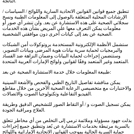
الناتجة.
تنطبق جميع قوانين القوانين الاتحادية السارية واللوائح / السياسات /
الإرشادات المحلية المتعلقة بالوصول إلى المعلومات الطبية ونسخ
سجلاتي الصحية على هذه الاستشارة عن بعد. ولن تنشر أي صور أو
معلومات يمكن التعرف معها على المريض بشأن هذه الخدمات
الصحية عن بعد إلى كيانات أخرى دون موافقتي الشخصية.
ستشمل الأنظمة الإلكترونية المستخدمة بروتوكولات أمن الشبكات
والبرمجيات لحماية سرية بيانات هوية المرضى وبيانات التصوير،
وستتضمن إجراءات لحماية البيانات وضمان النزاهة ضد الفساد
المتعمد وغير المتعمد وفقًا لقوانين ولوائح الإمارات العربية المتحدة.
طبيعة المعلومات خلال خدمة الاستشارة الصحية عن بعد:
يمكن مناقشة تفاصيل التاريخ الطبي والفحص والأشعة السينية
والاختبارات مع متخصيصي الرعاية الصحية الآخرين من خلال مقاطع
الفيديو التفاعلية وتكنولوجيا الصوت والاتصالات.
يمكن تسجيل الصوت و / أو التقاط الصور للتشخيص الدقيق وطريقة
العلاج ومراقبة الجودة.
بذلت جهود مسؤولة وملائمة ترمي إلى التخلص من أي مخاطر تتعلق
بالسرية مرتبطة بخدمات الاستشارة عن بُعد وتنطبق جميع إجراءات
حماية السرية الحالية بموجب القوانين الاتحادية الإماراتية واللوائح