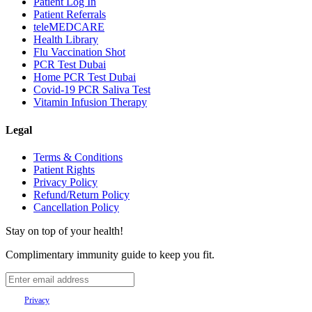
Patient Log In
Patient Referrals
teleMEDCARE
Health Library
Flu Vaccination Shot
PCR Test Dubai
Home PCR Test Dubai
Covid-19 PCR Saliva Test
Vitamin Infusion Therapy
Legal
Terms & Conditions
Patient Rights
Privacy Policy
Refund/Return Policy
Cancellation Policy
Stay on top of your health!
Complimentary immunity guide to keep you fit.
Your
Privacy
is important to us.