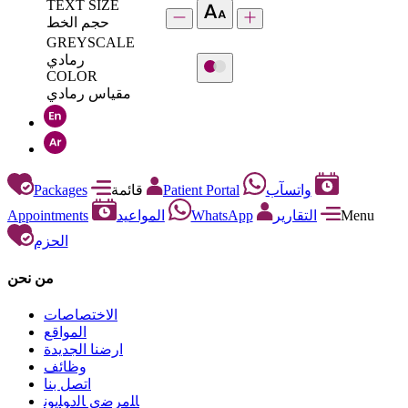
TEXT SIZE
حجم الخط
GREYSCALE
رمادي
COLOR
مقياس رمادي
Packages
قائمة
Patient Portal
واتسآب
Appointments
المواعيد
WhatsApp
التقارير
Menu
الحزم
من نحن
الاختصاصات
المواقع
ارضنا الجديدة
وظائف
اتصل بنا
ﺎﻠﻣﺮﺿﻯ ﺎﻟﺩﻮﻠﻳﻮﻧ