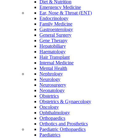
Diet & Nutrition
Emergency Medicine
Ear, Nose & Throat (ENT)
Endocrinology
Family Medicine
Gastroenterology
General Surgery
Gene Therapy
Hepatobiliary
Haematology
Hair Transplant
Internal Medicine
Mental Health
Nephrology
Neurology
Neurosurgery
Neonatology
Obstetrics
Obstetrics & Gynaecology
Oncology
Ophthalmology
Orthopaedics
Orthotics and Prosthetics
Paediatric Orthopaedics
Paediatrics