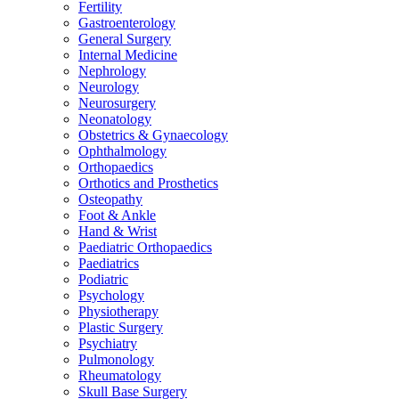
Fertility
Gastroenterology
General Surgery
Internal Medicine
Nephrology
Neurology
Neurosurgery
Neonatology
Obstetrics & Gynaecology
Ophthalmology
Orthopaedics
Orthotics and Prosthetics
Osteopathy
Foot & Ankle
Hand & Wrist
Paediatric Orthopaedics
Paediatrics
Podiatric
Psychology
Physiotherapy
Plastic Surgery
Psychiatry
Pulmonology
Rheumatology
Skull Base Surgery