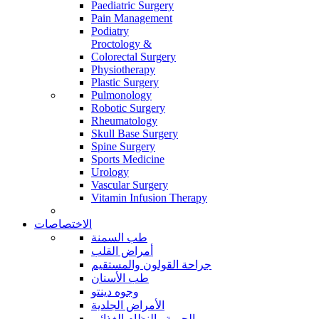
Paediatric Surgery
Pain Management
Podiatry
Proctology &
Colorectal Surgery
Physiotherapy
Plastic Surgery
Pulmonology
Robotic Surgery
Rheumatology
Skull Base Surgery
Spine Surgery
Sports Medicine
Urology
Vascular Surgery
Vitamin Infusion Therapy
الاختصاصات
طب السمنة
أمراض القلب
جراحة القولون والمستقيم
طب الأسنان
وجوه دينتو
الأمراض الجلدية
الحمية والنظام الغذائي