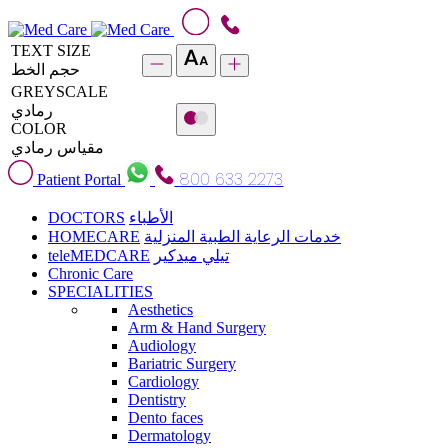
TEXT SIZE
حجم الخط
GREYSCALE
رمادي
COLOR
مقياس رمادي
800 633 2273
Patient Portal
DOCTORS
الأطباء
HOMECARE
خدمات الرعاية الطبية المنزلية
teleMEDCARE
تيلي ميدكير
Chronic Care
SPECIALITIES
Aesthetics
Arm & Hand Surgery
Audiology
Bariatric Surgery
Cardiology
Dentistry
Dento faces
Dermatology