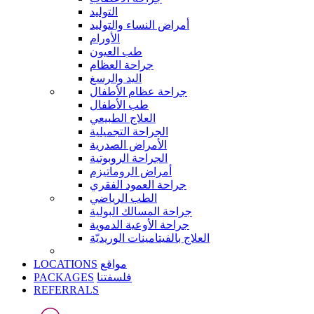
التوليد
أمراض النساء والتوليد
الأورام
طب العيون
جراحة العظام
اليد والرسغ
جراحة عظام الأطفال
طب الأطفال
العلاج الطبيعي
الجراحة التجميلية
الأمراض الصدرية
الجراحة الروبوتية
أمراض الروماتيزم
جراحة العمود الفقري
الطب الرياضي
جراحة المسالك البولية
جراحة الأوعية الدموية
العلاج بالفيتامينات الوريديّة
LOCATIONS
مواقع
PACKAGES
فلسفتنا
REFERRALS