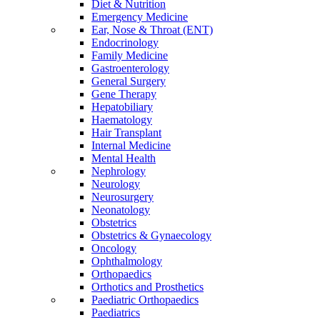
Diet & Nutrition
Emergency Medicine
Ear, Nose & Throat (ENT)
Endocrinology
Family Medicine
Gastroenterology
General Surgery
Gene Therapy
Hepatobiliary
Haematology
Hair Transplant
Internal Medicine
Mental Health
Nephrology
Neurology
Neurosurgery
Neonatology
Obstetrics
Obstetrics & Gynaecology
Oncology
Ophthalmology
Orthopaedics
Orthotics and Prosthetics
Paediatric Orthopaedics
Paediatrics