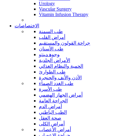
Urology
Vascular Surgery
Vitamin Infusion Therapy
الاختصاصات
طب السمنة
أمراض القلب
جراحة القولون والمستقيم
طب الأسنان
ﻮﺟﻮﻫ ﺪﻴﻨﺗﻭ
الأمراض الجلدية
الحمية والنظام الغذائي
طب الطوارئ
الأذن والأنف والحنجرة
طب الغدد الصماء
طب الأسرة
أمراض الجهاز الهضمي
الجراحة العامة
أمراض الدم
الطب الباطني
صحة العقل
أمراض الكلى
أمراض الأعصاب
جراحة الاعصاب