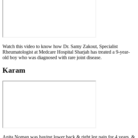
Watch this video to know how Dr. Samy Zakout, Specialist
Rheumatologist at Medcare Hospital Sharjah has treated a 9-year-
old boy who was diagnosed with rare joint disease.
Karam
Anita Noman was having lower back & right leg pain for 4 years, &