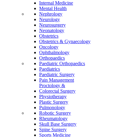
Internal Medicine
Mental Health
Nephrology
Neurology
Neurosurgery
Neonatology
Obstetrics
Obstetrics & Gynaecology
Oncology
Ophthalmology
Orthopaedics
Paediatric Orthopaedics
Paediatrics
Paediatric Surgery
Pain Management
Proctology &
Colorectal Surgery
Physiotherapy
Plastic Surgery
Pulmonology
Robotic Surgery
Rheumatology
Skull Base Surgery
Spine Surgery
Sports Medicine