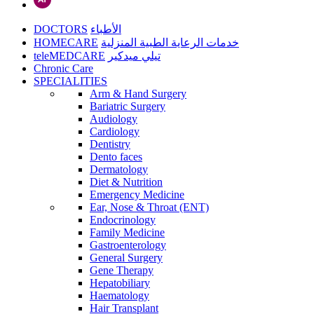
DOCTORS
الأطباء
HOMECARE
خدمات الرعاية الطبية المنزلية
teleMEDCARE
تيلي ميدكير
Chronic Care
SPECIALITIES
Arm & Hand Surgery
Bariatric Surgery
Audiology
Cardiology
Dentistry
Dento faces
Dermatology
Diet & Nutrition
Emergency Medicine
Ear, Nose & Throat (ENT)
Endocrinology
Family Medicine
Gastroenterology
General Surgery
Gene Therapy
Hepatobiliary
Haematology
Hair Transplant