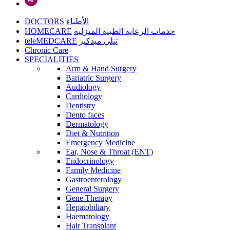
DOCTORS
الأطباء
HOMECARE
خدمات الرعاية الطبية المنزلية
teleMEDCARE
تيلي ميدكير
Chronic Care
SPECIALITIES
Arm & Hand Surgery
Bariatric Surgery
Audiology
Cardiology
Dentistry
Dento faces
Dermatology
Diet & Nutrition
Emergency Medicine
Ear, Nose & Throat (ENT)
Endocrinology
Family Medicine
Gastroenterology
General Surgery
Gene Therapy
Hepatobiliary
Haematology
Hair Transplant