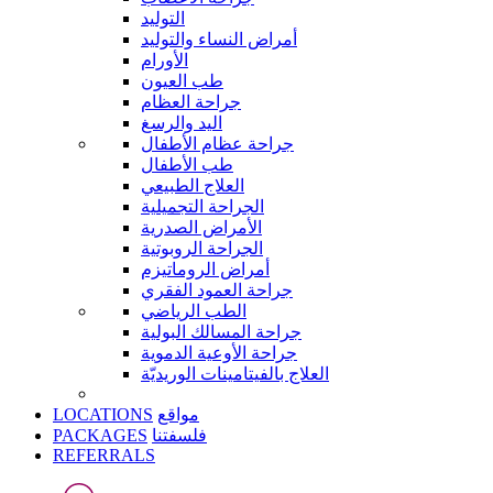
التوليد
أمراض النساء والتوليد
الأورام
طب العيون
جراحة العظام
اليد والرسغ
جراحة عظام الأطفال
طب الأطفال
العلاج الطبيعي
الجراحة التجميلية
الأمراض الصدرية
الجراحة الروبوتية
أمراض الروماتيزم
جراحة العمود الفقري
الطب الرياضي
جراحة المسالك البولية
جراحة الأوعية الدموية
العلاج بالفيتامينات الوريديّة
LOCATIONS
مواقع
PACKAGES
فلسفتنا
REFERRALS