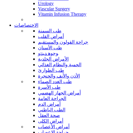
Urology
Vascular Surgery
Vitamin Infusion Therapy
الاختصاصات
طب السمنة
أمراض القلب
جراحة القولون والمستقيم
طب الأسنان
ﻮﺟﻮﻫ ﺪﻴﻨﺗﻭ
الأمراض الجلدية
الحمية والنظام الغذائي
طب الطوارئ
الأذن والأنف والحنجرة
طب الغدد الصماء
طب الأسرة
أمراض الجهاز الهضمي
الجراحة العامة
أمراض الدم
الطب الباطني
صحة العقل
أمراض الكلى
أمراض الأعصاب
جراحة الاعصاب