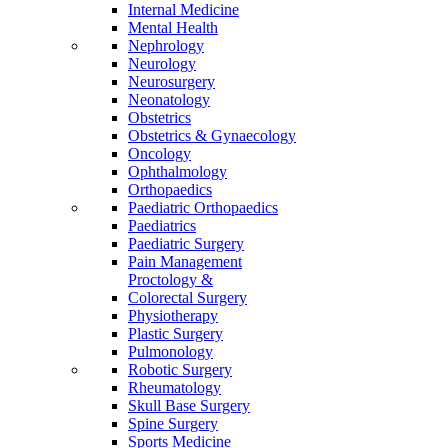
Internal Medicine
Mental Health
Nephrology
Neurology
Neurosurgery
Neonatology
Obstetrics
Obstetrics & Gynaecology
Oncology
Ophthalmology
Orthopaedics
Paediatric Orthopaedics
Paediatrics
Paediatric Surgery
Pain Management
Proctology &
Colorectal Surgery
Physiotherapy
Plastic Surgery
Pulmonology
Robotic Surgery
Rheumatology
Skull Base Surgery
Spine Surgery
Sports Medicine