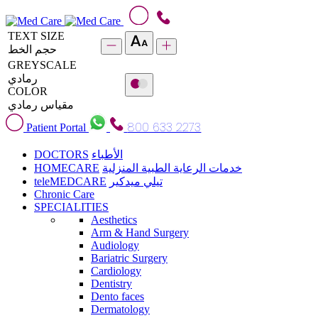
TEXT SIZE
حجم الخط
GREYSCALE
رمادي
COLOR
مقياس رمادي
800 633 2273
Patient Portal
DOCTORS
الأطباء
HOMECARE
خدمات الرعاية الطبية المنزلية
teleMEDCARE
تيلي ميدكير
Chronic Care
SPECIALITIES
Aesthetics
Arm & Hand Surgery
Audiology
Bariatric Surgery
Cardiology
Dentistry
Dento faces
Dermatology