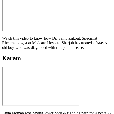
Watch this video to know how Dr. Samy Zakout, Specialist
Rheumatologist at Medcare Hospital Sharjah has treated a 9-year-
old boy who was diagnosed with rare joint disease.
Karam
Anita Noman was having lower back & right leg pain for 4 years, &