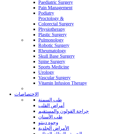
Paediatric Surgery
Pain Management
Podiatry
Proctology &
Colorectal Surgery
Physiotherapy
Plastic Surgery
Pulmonology
Robotic Surgery
Rheumatology
Skull Base Surgery
Spine Surgery
Sports Medicine
Urology
Vascular Surgery
Vitamin Infusion Therapy
الاختصاصات
طب السمنة
أمراض القلب
جراحة القولون والمستقيم
طب الأسنان
وجوه دينتو
الأمراض الجلدية
الحمية والنظام الغذائي