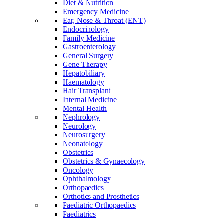
Diet & Nutrition
Emergency Medicine
Ear, Nose & Throat (ENT)
Endocrinology
Family Medicine
Gastroenterology
General Surgery
Gene Therapy
Hepatobiliary
Haematology
Hair Transplant
Internal Medicine
Mental Health
Nephrology
Neurology
Neurosurgery
Neonatology
Obstetrics
Obstetrics & Gynaecology
Oncology
Ophthalmology
Orthopaedics
Orthotics and Prosthetics
Paediatric Orthopaedics
Paediatrics