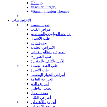
Urology
Vascular Surgery
Vitamin Infusion Therapy
الاختصاصات
طب السمنة
أمراض القلب
جراحة القولون والمستقيم
طب الأسنان
ﻮﺟﻮﻫ ﺪﻴﻨﺗﻭ
الأمراض الجلدية
الحمية والنظام الغذائي
طب الطوارئ
الأذن والأنف والحنجرة
طب الغدد الصماء
طب الأسرة
أمراض الجهاز الهضمي
الجراحة العامة
أمراض الدم
الطب الباطني
صحة العقل
أمراض الكلى
أمراض الأعصاب
جراحة الاعصاب