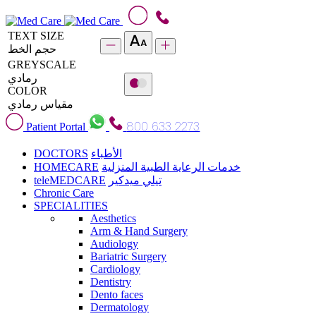
TEXT SIZE
حجم الخط
GREYSCALE
رمادي
COLOR
مقياس رمادي
800 633 2273
Patient Portal
DOCTORS
الأطباء
HOMECARE
خدمات الرعاية الطبية المنزلية
teleMEDCARE
تيلي ميدكير
Chronic Care
SPECIALITIES
Aesthetics
Arm & Hand Surgery
Audiology
Bariatric Surgery
Cardiology
Dentistry
Dento faces
Dermatology