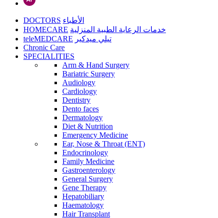
DOCTORS
الأطباء
HOMECARE
خدمات الرعاية الطبية المنزلية
teleMEDCARE
تيلي ميدكير
Chronic Care
SPECIALITIES
Arm & Hand Surgery
Bariatric Surgery
Audiology
Cardiology
Dentistry
Dento faces
Dermatology
Diet & Nutrition
Emergency Medicine
Ear, Nose & Throat (ENT)
Endocrinology
Family Medicine
Gastroenterology
General Surgery
Gene Therapy
Hepatobiliary
Haematology
Hair Transplant