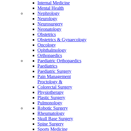
Internal Medicine
Mental Health
Nephrology
Neurology
Neurosurgery
Neonatology
Obstetrics
Obstetrics & Gynaecology
Oncology
Ophthalmology
Orthopaedics
Paediatric Orthopaedics
Paediatrics
Paediatric Surgery
Pain Management
Proctology &
Colorectal Surgery
Physiotherapy
Plastic Surgery
Pulmonology
Robotic Surgery
Rheumatology
Skull Base Surgery
Spine Surgery
Sports Medicine