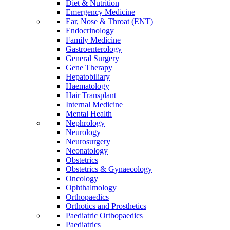
Diet & Nutrition
Emergency Medicine
Ear, Nose & Throat (ENT)
Endocrinology
Family Medicine
Gastroenterology
General Surgery
Gene Therapy
Hepatobiliary
Haematology
Hair Transplant
Internal Medicine
Mental Health
Nephrology
Neurology
Neurosurgery
Neonatology
Obstetrics
Obstetrics & Gynaecology
Oncology
Ophthalmology
Orthopaedics
Orthotics and Prosthetics
Paediatric Orthopaedics
Paediatrics