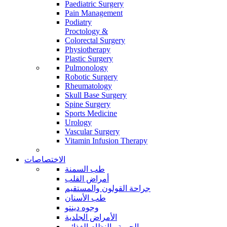
Paediatric Surgery
Pain Management
Podiatry
Proctology &
Colorectal Surgery
Physiotherapy
Plastic Surgery
Pulmonology
Robotic Surgery
Rheumatology
Skull Base Surgery
Spine Surgery
Sports Medicine
Urology
Vascular Surgery
Vitamin Infusion Therapy
الاختصاصات
طب السمنة
أمراض القلب
جراحة القولون والمستقيم
طب الأسنان
وجوه دينتو
الأمراض الجلدية
الحمية والنظام الغذائي