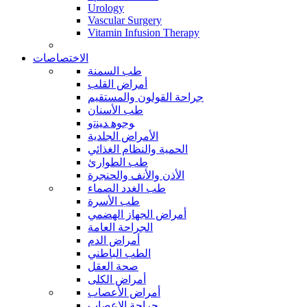
Urology
Vascular Surgery
Vitamin Infusion Therapy
الاختصاصات
طب السمنة
أمراض القلب
جراحة القولون والمستقيم
طب الأسنان
ﻮﺟﻮﻫ ﺪﻴﻨﺗﻭ
الأمراض الجلدية
الحمية والنظام الغذائي
طب الطوارئ
الأذن والأنف والحنجرة
طب الغدد الصماء
طب الأسرة
أمراض الجهاز الهضمي
الجراحة العامة
أمراض الدم
الطب الباطني
صحة العقل
أمراض الكلى
أمراض الأعصاب
جراحة الاعصاب