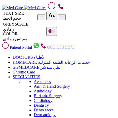
TEXT SIZE
حجم الخط
GREYSCALE
رمادي
COLOR
مقياس رمادي
800 633 2273
Patient Portal
DOCTORS
الأطباء
HOMECARE
خدمات الرعاية الطبية المنزلية
teleMEDCARE
تيلي ميدكير
Chronic Care
SPECIALITIES
Aesthetics
Arm & Hand Surgery
Audiology
Bariatric Surgery
Cardiology
Dentistry
Dento faces
Dermatology