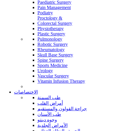
Paediatric Surgery
Pain Management
Podiatry
Proctology &
Colorectal Surgery
Physiotherapy
Plastic Surgery
Pulmonology
Robotic Surgery
Rheumatology
Skull Base Surgery
Spine Surgery
Sports Medicine
Urology
Vascular Surgery
Vitamin Infusion Therapy
الاختصاصات
طب السمنة
أمراض القلب
جراحة القولون والمستقيم
طب الأسنان
وجوه دينتو
الأمراض الجلدية
الحمية والنظام الغذائي