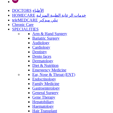
DOCTORS
الأطباء
HOMECARE
خدمات الرعاية الطبية المنزلية
teleMEDCARE
تيلي ميدكير
Chronic Care
SPECIALITIES
Arm & Hand Surgery
Bariatric Surgery
Audiology
Cardiology
Dentistry
Dento faces
Dermatology
Diet & Nutrition
Emergency Medicine
Ear, Nose & Throat (ENT)
Endocrinology
Family Medicine
Gastroenterology
General Surgery
Gene Therapy
Hepatobiliary
Haematology
Hair Transplant