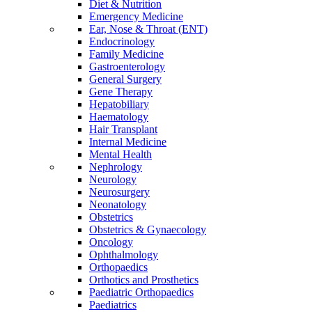
Diet & Nutrition
Emergency Medicine
Ear, Nose & Throat (ENT)
Endocrinology
Family Medicine
Gastroenterology
General Surgery
Gene Therapy
Hepatobiliary
Haematology
Hair Transplant
Internal Medicine
Mental Health
Nephrology
Neurology
Neurosurgery
Neonatology
Obstetrics
Obstetrics & Gynaecology
Oncology
Ophthalmology
Orthopaedics
Orthotics and Prosthetics
Paediatric Orthopaedics
Paediatrics