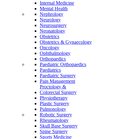
Internal Medicine
Mental Health
Nephrology
Neurology
Neurosurgery
Neonatology
Obstetrics
Obstetrics & Gynaecology
Oncology
Ophthalmology
Orthopaedics
Paediatric Orthopaedics
Paediatrics
Paediatric Surgery
Pain Management
Proctology &
Colorectal Surgery
Physiotherapy
Plastic Surgery
Pulmonology
Robotic Surgery
Rheumatology
Skull Base Surgery
Spine Surgery
Sports Medicine