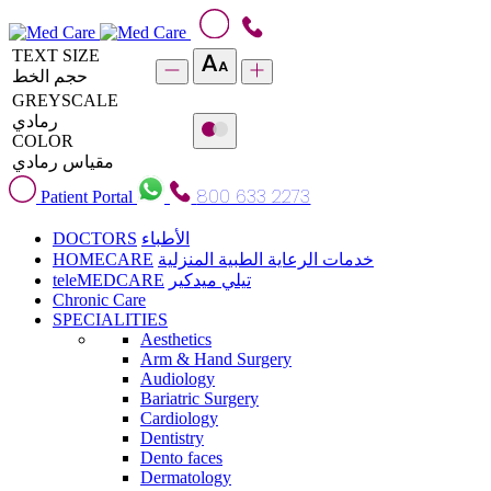
TEXT SIZE
حجم الخط
GREYSCALE
رمادي
COLOR
مقياس رمادي
800 633 2273
Patient Portal
DOCTORS
الأطباء
HOMECARE
خدمات الرعاية الطبية المنزلية
teleMEDCARE
تيلي ميدكير
Chronic Care
SPECIALITIES
Aesthetics
Arm & Hand Surgery
Audiology
Bariatric Surgery
Cardiology
Dentistry
Dento faces
Dermatology