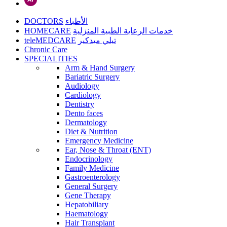
DOCTORS
الأطباء
HOMECARE
خدمات الرعاية الطبية المنزلية
teleMEDCARE
تيلي ميدكير
Chronic Care
SPECIALITIES
Arm & Hand Surgery
Bariatric Surgery
Audiology
Cardiology
Dentistry
Dento faces
Dermatology
Diet & Nutrition
Emergency Medicine
Ear, Nose & Throat (ENT)
Endocrinology
Family Medicine
Gastroenterology
General Surgery
Gene Therapy
Hepatobiliary
Haematology
Hair Transplant