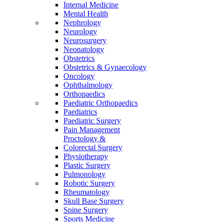
Internal Medicine
Mental Health
Nephrology
Neurology
Neurosurgery
Neonatology
Obstetrics
Obstetrics & Gynaecology
Oncology
Ophthalmology
Orthopaedics
Paediatric Orthopaedics
Paediatrics
Paediatric Surgery
Pain Management
Proctology &
Colorectal Surgery
Physiotherapy
Plastic Surgery
Pulmonology
Robotic Surgery
Rheumatology
Skull Base Surgery
Spine Surgery
Sports Medicine