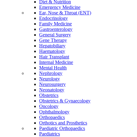
Diet & Nutrition
Emergency Medicine
Ear, Nose & Throat (ENT)
Endocrinology
Family Medicine
Gastroenterology
General Surgery
Gene Therapy
Hepatobiliary
Haematology
Hair Transplant
Internal Medicine
Mental Health
Nephrology
Neurology
Neurosurgery
Neonatology
Obstetrics
Obstetrics & Gynaecology
Oncology
Ophthalmology
Orthopaedics
Orthotics and Prosthetics
Paediatric Orthopaedics
Paediatrics