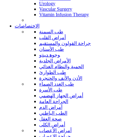
Urology
Vascular Surgery
Vitamin Infusion Therapy
الاختصاصات
طب السمنة
أمراض القلب
جراحة القولون والمستقيم
طب الأسنان
ﻮﺟﻮﻫ ﺪﻴﻨﺗﻭ
الأمراض الجلدية
الحمية والنظام الغذائي
طب الطوارئ
الأذن والأنف والحنجرة
طب الغدد الصماء
طب الأسرة
أمراض الجهاز الهضمي
الجراحة العامة
أمراض الدم
الطب الباطني
صحة العقل
أمراض الكلى
أمراض الأعصاب
جراحة الاعصاب