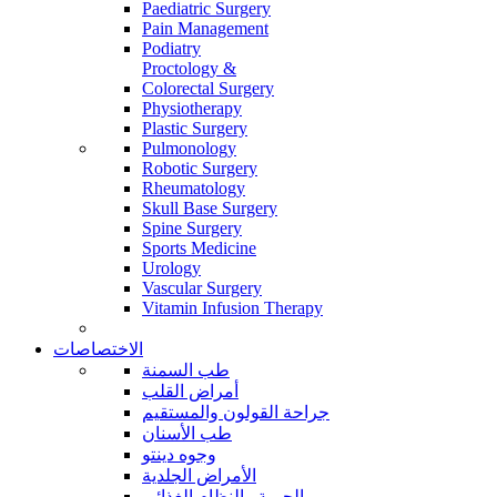
Paediatric Surgery
Pain Management
Podiatry
Proctology &
Colorectal Surgery
Physiotherapy
Plastic Surgery
Pulmonology
Robotic Surgery
Rheumatology
Skull Base Surgery
Spine Surgery
Sports Medicine
Urology
Vascular Surgery
Vitamin Infusion Therapy
الاختصاصات
طب السمنة
أمراض القلب
جراحة القولون والمستقيم
طب الأسنان
وجوه دينتو
الأمراض الجلدية
الحمية والنظام الغذائي