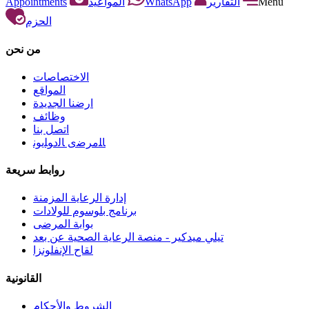
Appointments
المواعيد
WhatsApp
التقارير
Menu
الحزم
من نحن
الاختصاصات
المواقع
ارضنا الجديدة
وظائف
اتصل بنا
ﺎﻠﻣﺮﺿﻯ ﺎﻟﺩﻮﻠﻳﻮﻧ
روابط سريعة
إدارة الرعاية المزمنة
برنامج بلوسوم للولادات
بوابة المرضى
تيلي ميدكير - منصة الرعاية الصحية عن بعد
لقاح الإنفلونزا
القانونية
الشروط والأحكام