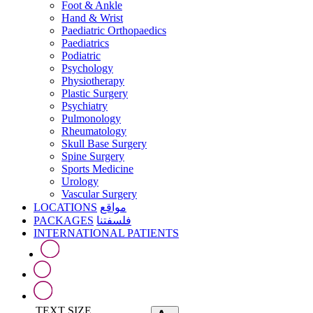
Foot & Ankle
Hand & Wrist
Paediatric Orthopaedics
Paediatrics
Podiatric
Psychology
Physiotherapy
Plastic Surgery
Psychiatry
Pulmonology
Rheumatology
Skull Base Surgery
Spine Surgery
Sports Medicine
Urology
Vascular Surgery
LOCATIONS
مواقع
PACKAGES
فلسفتنا
INTERNATIONAL PATIENTS
TEXT SIZE