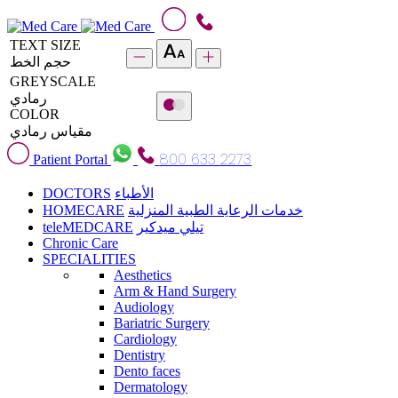
TEXT SIZE
حجم الخط
GREYSCALE
رمادي
COLOR
مقياس رمادي
800 633 2273
Patient Portal
DOCTORS
الأطباء
HOMECARE
خدمات الرعاية الطبية المنزلية
teleMEDCARE
تيلي ميدكير
Chronic Care
SPECIALITIES
Aesthetics
Arm & Hand Surgery
Audiology
Bariatric Surgery
Cardiology
Dentistry
Dento faces
Dermatology