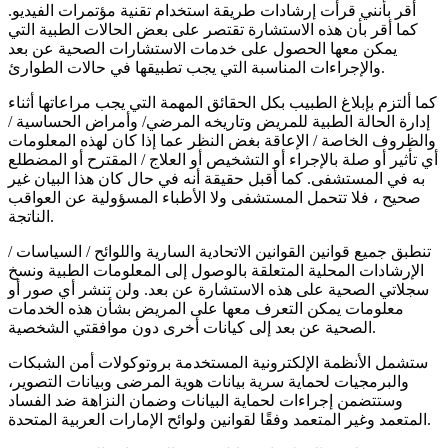
أقر بأنني قرأت إرشادات طريقة استخدام تقنية مؤتمرات الفيديو.
كما أقر بأن هذه الاستشارة تقتصر على بعض الحالات الطبية التي
يمكن معها الحصول على خدمات الاستشارات الصحية عن بعد
والإجراءات المناسبة التي يجب تطبيقها في حالات الطوارئ.
كما ألتزم بإبلاغ الطبيب بكل الحقائق المهمة التي يجب مراعاتها أثناء
إدارة الحالة الطبية للمريض وتاريخه المرضي/ وأمراض الحساسية /
والظروف الخاصة / الإعاقة بغض النظر عما إذا كان لهذه المعلومات
أي تأثير أو صلة بالإجراء أو التشخيص أو العلاج / المقترح أو المضطلع
به في المستشفى. كما أقبل حقيقة أنه في حال كان هذا البيان غير
صحيح ، فلا تتحمل المستشفى ولا الأطباء المسؤولية عن العواقب
الناتجة.
تنطبق جميع قوانين القوانين الاتحادية السارية واللوائح / السياسات /
الإرشادات المحلية المتعلقة بالوصول إلى المعلومات الطبية ونسخ
سجلاتي الصحية على هذه الاستشارة عن بعد. ولن تنشر أي صور أو
معلومات يمكن التعرف معها على المريض بشأن هذه الخدمات
الصحية عن بعد إلى كيانات أخرى دون موافقتي الشخصية.
ستشمل الأنظمة الإلكترونية المستخدمة بروتوكولات أمن الشبكات
والبرمجيات لحماية سرية بيانات هوية المرضى وبيانات التصوير،
وستتضمن إجراءات لحماية البيانات وضمان النزاهة ضد الفساد
المتعمد وغير المتعمد وفقًا لقوانين ولوائح الإمارات العربية المتحدة.