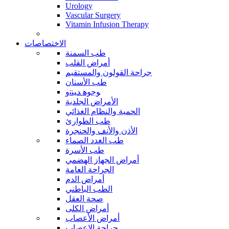
Urology
Vascular Surgery
Vitamin Infusion Therapy
الاختصاصات
طب السمنة
أمراض القلب
جراحة القولون والمستقيم
طب الأسنان
ﻮﺟﻮﻫ ﺪﻴﻨﺗﻭ
الأمراض الجلدية
الحمية والنظام الغذائي
طب الطوارئ
الأذن والأنف والحنجرة
طب الغدد الصماء
طب الأسرة
أمراض الجهاز الهضمي
الجراحة العامة
أمراض الدم
الطب الباطني
صحة العقل
أمراض الكلى
أمراض الأعصاب
جراحة الاعصاب