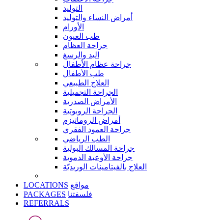
التوليد
أمراض النساء والتوليد
الأورام
طب العيون
جراحة العظام
اليد والرسغ
جراحة عظام الأطفال
طب الأطفال
العلاج الطبيعي
الجراحة التجميلية
الأمراض الصدرية
الجراحة الروبوتية
أمراض الروماتيزم
جراحة العمود الفقري
الطب الرياضي
جراحة المسالك البولية
جراحة الأوعية الدموية
العلاج بالفيتامينات الوريديّة
LOCATIONS
مواقع
PACKAGES
فلسفتنا
REFERRALS