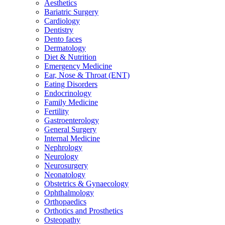
Aesthetics
Bariatric Surgery
Cardiology
Dentistry
Dento faces
Dermatology
Diet & Nutrition
Emergency Medicine
Ear, Nose & Throat (ENT)
Eating Disorders
Endocrinology
Family Medicine
Fertility
Gastroenterology
General Surgery
Internal Medicine
Nephrology
Neurology
Neurosurgery
Neonatology
Obstetrics & Gynaecology
Ophthalmology
Orthopaedics
Orthotics and Prosthetics
Osteopathy