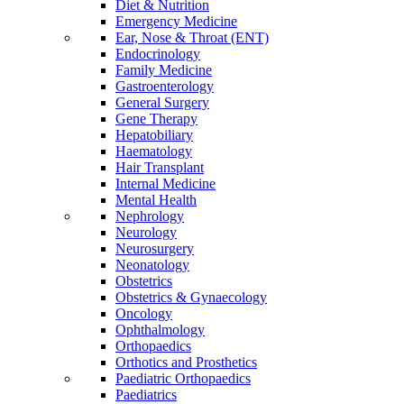
Diet & Nutrition
Emergency Medicine
Ear, Nose & Throat (ENT)
Endocrinology
Family Medicine
Gastroenterology
General Surgery
Gene Therapy
Hepatobiliary
Haematology
Hair Transplant
Internal Medicine
Mental Health
Nephrology
Neurology
Neurosurgery
Neonatology
Obstetrics
Obstetrics & Gynaecology
Oncology
Ophthalmology
Orthopaedics
Orthotics and Prosthetics
Paediatric Orthopaedics
Paediatrics