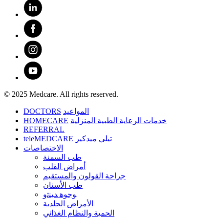
© 2025 Medcare. All rights reserved.
DOCTORS
المواعيد
HOMECARE
خدمات الرعاية الطبية المنزلية
REFERRAL
teleMEDCARE
تيلي ميدكير
الاختصاصات
طب السمنة
أمراض القلب
جراحة القولون والمستقيم
طب الأسنان
ﻮﺟﻮﻫ ﺪﻴﻨﺗﻭ
الأمراض الجلدية
الحمية والنظام الغذائي