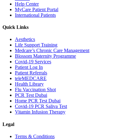
Help Center
MyCare Patient Portal
International Patients
Quick Links
Aesthetics
Life Support Training
Medcare’s Chronic Care Management
Blossom Maternity Programme
Covid-19 Services
Patient Log In
Patient Referrals
teleMEDCARE
Health Library
Flu Vaccination Shot
PCR Test Dubai
Home PCR Test Dubai
Covid-19 PCR Saliva Test
Vitamin Infusion Therapy
Legal
Terms & Conditions