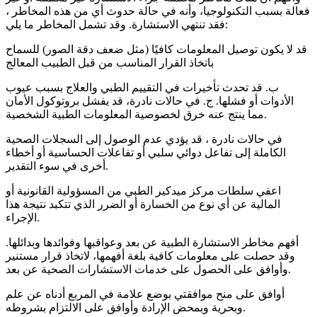
فعالة بسبب التكنولوجيا، وأنه في حالة حدوث أي من هذه المخاطر ،
فقد تنتهي الاستشارة. وقد تشمل المخاطر ما يلي:
قد لا يكون توصيل المعلومات كافيًا (مثل ضعف دقة الصور) للسماح
باتخاذ القرار المناسب من قبل الطبيب المعالج
ب. قد تحدث تأخيرات في التقييم الطبي والعلاج بسبب عيوب
الأدوات أو فشلها. ج. في حالات نادرة، قد يفشل بروتوكول الأمان
مما ينتج عنه خرق لخصوصية المعلومات الطبية الشخصية.
في حالات نادرة ، قد يؤدي عدم الوصول إلى السجلات الصحية
الكاملة إلى تفاعل دوائي سلبي أو تفاعلات الحساسية أو أخطاء
أخرى في سوء التقدير.
اعفي سلطات مركز ميدكير الطبي من المسؤولية القانونية أو
المالية عن أي نوع من الخسارة أو الضرر الذي تتكبد نتيجة هذا
الإجراء.
أفهم مخاطر الاستشارة الطبية عن بعد وعواقبها وفوائدها وبدائلها.
وقد حصلت على معلومات كافية بلغة أفهمها، لاتخاذ قرار مستنير
وأوافق على الحصول على خدمات الاستشارات الصحية عن بعد.
أوافق على منح موافقتي بوضع علامة في المربع أدناه عن علم
وبحرية وبمحض الإرادة وأوافق على الالتزام بشروطه.