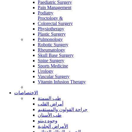
Paediatric Surgery
Pain Management
Podiatry
Proctology &
Colorectal Surgery
Physiotherapy
Plastic Surgery
Pulmonology
Robotic Surgery
Rheumatology
Skull Base Surgery
Spine Surgery
Sports Medicine
Urology
Vascular Surgery
Vitamin Infusion Therapy
الاختصاصات
طب السمنة
أمراض القلب
جراحة القولون والمستقيم
طب الأسنان
وجوه دينتو
الأمراض الجلدية
الحمية والنظام الغذائي