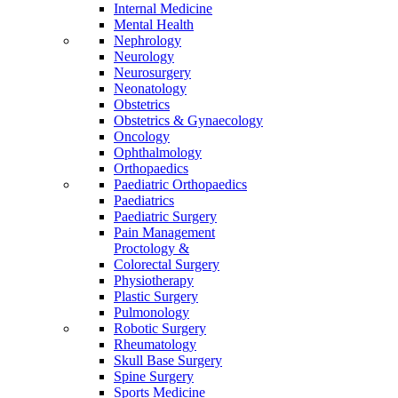
Internal Medicine
Mental Health
Nephrology
Neurology
Neurosurgery
Neonatology
Obstetrics
Obstetrics & Gynaecology
Oncology
Ophthalmology
Orthopaedics
Paediatric Orthopaedics
Paediatrics
Paediatric Surgery
Pain Management
Proctology &
Colorectal Surgery
Physiotherapy
Plastic Surgery
Pulmonology
Robotic Surgery
Rheumatology
Skull Base Surgery
Spine Surgery
Sports Medicine