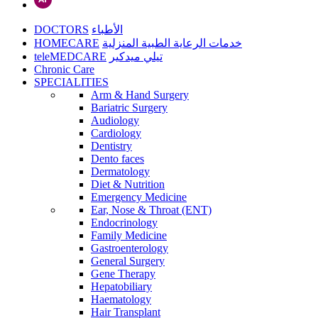
DOCTORS
الأطباء
HOMECARE
خدمات الرعاية الطبية المنزلية
teleMEDCARE
تيلي ميدكير
Chronic Care
SPECIALITIES
Arm & Hand Surgery
Bariatric Surgery
Audiology
Cardiology
Dentistry
Dento faces
Dermatology
Diet & Nutrition
Emergency Medicine
Ear, Nose & Throat (ENT)
Endocrinology
Family Medicine
Gastroenterology
General Surgery
Gene Therapy
Hepatobiliary
Haematology
Hair Transplant