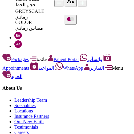
حجم الخط
GREYSCALE
رمادي
COLOR
مقياس رمادي
Packages
قائمة
Patient Portal
واتسآب
Appointments
المواعيد
WhatsApp
التقارير
Menu
الحزم
About Us
Leadership Team
Specialities
Locations
Insurance Partners
Our New Earth
Testimonials
Careers