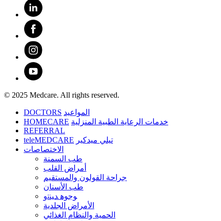
© 2025 Medcare. All rights reserved.
DOCTORS
المواعيد
HOMECARE
خدمات الرعاية الطبية المنزلية
REFERRAL
teleMEDCARE
تيلي ميدكير
الاختصاصات
طب السمنة
أمراض القلب
جراحة القولون والمستقيم
طب الأسنان
ﻮﺟﻮﻫ ﺪﻴﻨﺗﻭ
الأمراض الجلدية
الحمية والنظام الغذائي