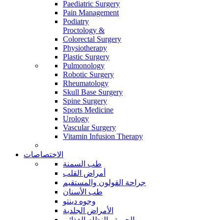
Paediatric Surgery
Pain Management
Podiatry
Proctology &
Colorectal Surgery
Physiotherapy
Plastic Surgery
Pulmonology
Robotic Surgery
Rheumatology
Skull Base Surgery
Spine Surgery
Sports Medicine
Urology
Vascular Surgery
Vitamin Infusion Therapy
الاختصاصات
طب السمنة
أمراض القلب
جراحة القولون والمستقيم
طب الأسنان
وجوه دينتو
الأمراض الجلدية
الحمية والنظام الغذائي