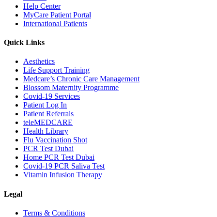
Help Center
MyCare Patient Portal
International Patients
Quick Links
Aesthetics
Life Support Training
Medcare’s Chronic Care Management
Blossom Maternity Programme
Covid-19 Services
Patient Log In
Patient Referrals
teleMEDCARE
Health Library
Flu Vaccination Shot
PCR Test Dubai
Home PCR Test Dubai
Covid-19 PCR Saliva Test
Vitamin Infusion Therapy
Legal
Terms & Conditions