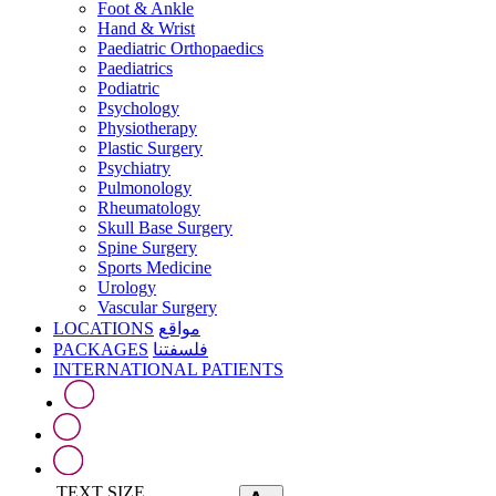
Foot & Ankle
Hand & Wrist
Paediatric Orthopaedics
Paediatrics
Podiatric
Psychology
Physiotherapy
Plastic Surgery
Psychiatry
Pulmonology
Rheumatology
Skull Base Surgery
Spine Surgery
Sports Medicine
Urology
Vascular Surgery
LOCATIONS
مواقع
PACKAGES
فلسفتنا
INTERNATIONAL PATIENTS
TEXT SIZE