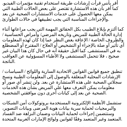
أقر بأنني قرأت إرشادات طريقة استخدام تقنية مؤتمرات الفيديو.
كما أقر بأن هذه الاستشارة تقتصر على بعض الحالات الطبية التي
يمكن معها الحصول على خدمات الاستشارات الصحية عن بعد
والإجراءات المناسبة التي يجب تطبيقها في حالات الطوارئ.
كما ألتزم بإبلاغ الطبيب بكل الحقائق المهمة التي يجب مراعاتها أثناء
إدارة الحالة الطبية للمريض وتاريخه المرضي/ وأمراض الحساسية /
والظروف الخاصة / الإعاقة بغض النظر عما إذا كان لهذه المعلومات
أي تأثير أو صلة بالإجراء أو التشخيص أو العلاج / المقترح أو المضطلع
به في المستشفى. كما أقبل حقيقة أنه في حال كان هذا البيان غير
صحيح ، فلا تتحمل المستشفى ولا الأطباء المسؤولية عن العواقب
الناتجة.
تنطبق جميع قوانين القوانين الاتحادية السارية واللوائح / السياسات /
الإرشادات المحلية المتعلقة بالوصول إلى المعلومات الطبية ونسخ
سجلاتي الصحية على هذه الاستشارة عن بعد. ولن تنشر أي صور أو
معلومات يمكن التعرف معها على المريض بشأن هذه الخدمات
الصحية عن بعد إلى كيانات أخرى دون موافقتي الشخصية.
ستشمل الأنظمة الإلكترونية المستخدمة بروتوكولات أمن الشبكات
والبرمجيات لحماية سرية بيانات هوية المرضى وبيانات التصوير،
وستتضمن إجراءات لحماية البيانات وضمان النزاهة ضد الفساد
المتعمد وغير المتعمد وفقًا لقوانين ولوائح الإمارات العربية المتحدة.