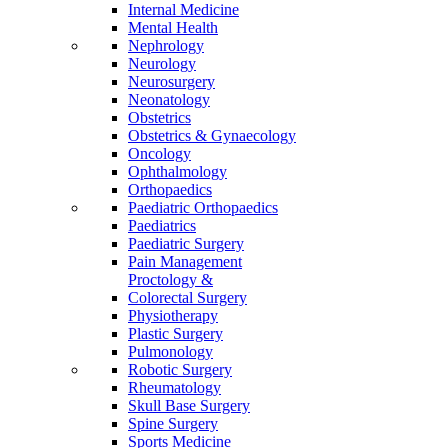
Internal Medicine
Mental Health
Nephrology
Neurology
Neurosurgery
Neonatology
Obstetrics
Obstetrics & Gynaecology
Oncology
Ophthalmology
Orthopaedics
Paediatric Orthopaedics
Paediatrics
Paediatric Surgery
Pain Management
Proctology &
Colorectal Surgery
Physiotherapy
Plastic Surgery
Pulmonology
Robotic Surgery
Rheumatology
Skull Base Surgery
Spine Surgery
Sports Medicine