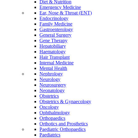
Diet & Nutrition
Emergency Medicine
Ear, Nose & Throat (ENT)
Endocrinology
Family Medicine
Gastroenterology
General Surgery
Gene Therapy
Hepatobiliary
Haematology
Hair Transplant
Internal Medicine
Mental Health
Nephrology
Neurology
Neurosurgery
Neonatology
Obstetrics
Obstetrics & Gynaecology
Oncology
Ophthalmology
Orthopaedics
Orthotics and Prosthetics
Paediatric Orthopaedics
Paediatrics