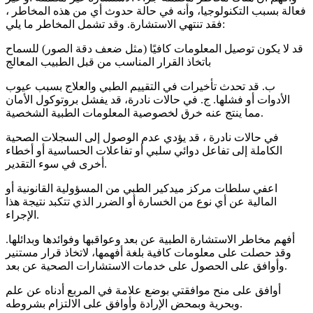
فعالة بسبب التكنولوجيا، وأنه في حالة حدوث أي من هذه المخاطر ،
فقد تنتهي الاستشارة. وقد تشمل المخاطر ما يلي:
قد لا يكون توصيل المعلومات كافيًا (مثل ضعف دقة الصور) للسماح
باتخاذ القرار المناسب من قبل الطبيب المعالج
ب. قد تحدث تأخيرات في التقييم الطبي والعلاج بسبب عيوب
الأدوات أو فشلها. ج. في حالات نادرة، قد يفشل بروتوكول الأمان
مما ينتج عنه خرق لخصوصية المعلومات الطبية الشخصية.
في حالات نادرة ، قد يؤدي عدم الوصول إلى السجلات الصحية
الكاملة إلى تفاعل دوائي سلبي أو تفاعلات الحساسية أو أخطاء
أخرى في سوء التقدير.
اعفي سلطات مركز ميدكير الطبي من المسؤولية القانونية أو
المالية عن أي نوع من الخسارة أو الضرر الذي تتكبد نتيجة هذا
الإجراء.
أفهم مخاطر الاستشارة الطبية عن بعد وعواقبها وفوائدها وبدائلها.
وقد حصلت على معلومات كافية بلغة أفهمها، لاتخاذ قرار مستنير
وأوافق على الحصول على خدمات الاستشارات الصحية عن بعد.
أوافق على منح موافقتي بوضع علامة في المربع أدناه عن علم
وبحرية وبمحض الإرادة وأوافق على الالتزام بشروطه.