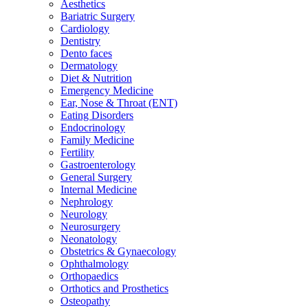
Aesthetics
Bariatric Surgery
Cardiology
Dentistry
Dento faces
Dermatology
Diet & Nutrition
Emergency Medicine
Ear, Nose & Throat (ENT)
Eating Disorders
Endocrinology
Family Medicine
Fertility
Gastroenterology
General Surgery
Internal Medicine
Nephrology
Neurology
Neurosurgery
Neonatology
Obstetrics & Gynaecology
Ophthalmology
Orthopaedics
Orthotics and Prosthetics
Osteopathy