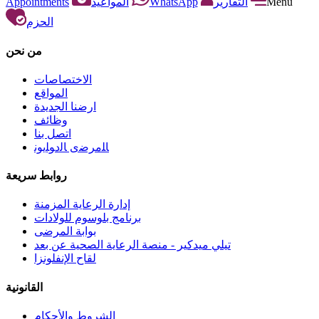
Appointments
المواعيد
WhatsApp
التقارير
Menu
الحزم
من نحن
الاختصاصات
المواقع
ارضنا الجديدة
وظائف
اتصل بنا
ﺎﻠﻣﺮﺿﻯ ﺎﻟﺩﻮﻠﻳﻮﻧ
روابط سريعة
إدارة الرعاية المزمنة
برنامج بلوسوم للولادات
بوابة المرضى
تيلي ميدكير - منصة الرعاية الصحية عن بعد
لقاح الإنفلونزا
القانونية
الشروط والأحكام