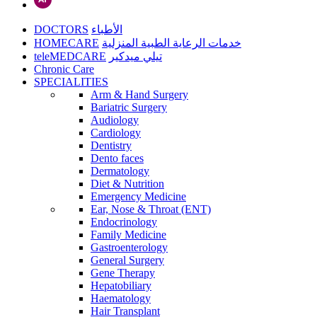
DOCTORS
الأطباء
HOMECARE
خدمات الرعاية الطبية المنزلية
teleMEDCARE
تيلي ميدكير
Chronic Care
SPECIALITIES
Arm & Hand Surgery
Bariatric Surgery
Audiology
Cardiology
Dentistry
Dento faces
Dermatology
Diet & Nutrition
Emergency Medicine
Ear, Nose & Throat (ENT)
Endocrinology
Family Medicine
Gastroenterology
General Surgery
Gene Therapy
Hepatobiliary
Haematology
Hair Transplant