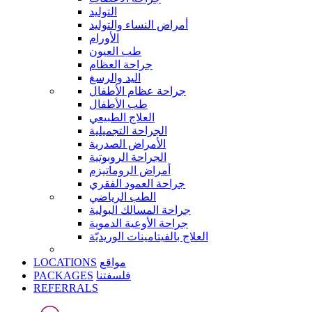
التوليد
أمراض النساء والتوليد
الأورام
طب العيون
جراحة العظام
اليد والرسغ
جراحة عظام الأطفال
طب الأطفال
العلاج الطبيعي
الجراحة التجميلية
الأمراض الصدرية
الجراحة الروبوتية
أمراض الروماتيزم
جراحة العمود الفقري
الطب الرياضي
جراحة المسالك البولية
جراحة الأوعية الدموية
العلاج بالفيتامينات الوريديّة
LOCATIONS
مواقع
PACKAGES
فلسفتنا
REFERRALS