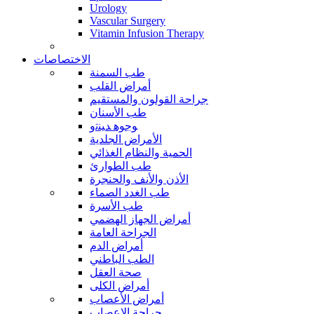
Urology
Vascular Surgery
Vitamin Infusion Therapy
الاختصاصات
طب السمنة
أمراض القلب
جراحة القولون والمستقيم
طب الأسنان
ﻮﺟﻮﻫ ﺪﻴﻨﺗﻭ
الأمراض الجلدية
الحمية والنظام الغذائي
طب الطوارئ
الأذن والأنف والحنجرة
طب الغدد الصماء
طب الأسرة
أمراض الجهاز الهضمي
الجراحة العامة
أمراض الدم
الطب الباطني
صحة العقل
أمراض الكلى
أمراض الأعصاب
جراحة الاعصاب