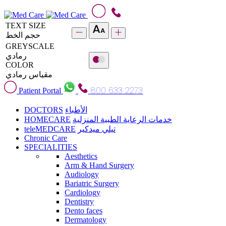
TEXT SIZE
حجم الخط
GREYSCALE
رمادي
COLOR
مقياس رمادي
800 633 2273
Patient Portal
DOCTORS
الأطباء
HOMECARE
خدمات الرعاية الطبية المنزلية
teleMEDCARE
تيلي ميدكير
Chronic Care
SPECIALITIES
Aesthetics
Arm & Hand Surgery
Audiology
Bariatric Surgery
Cardiology
Dentistry
Dento faces
Dermatology