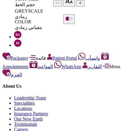
حجم الخط
GREYSCALE
رمادي
COLOR
مقياس رمادي
Packages
قائمة
Patient Portal
واتسآب
Appointments
المواعيد
WhatsApp
التقارير
Menu
الحزم
About Us
Leadership Team
Specialities
Locations
Insurance Partners
Our New Earth
Testimonials
Careers