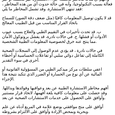
فعالة بسبب التكنولوجيا، وأنه في حالة حدوث أي من هذه المخاطر ،
فقد تنتهي الاستشارة. وقد تشمل المخاطر ما يلي:
قد لا يكون توصيل المعلومات كافيًا (مثل ضعف دقة الصور) للسماح
باتخاذ القرار المناسب من قبل الطبيب المعالج
ب. قد تحدث تأخيرات في التقييم الطبي والعلاج بسبب عيوب
الأدوات أو فشلها. ج. في حالات نادرة، قد يفشل بروتوكول الأمان
مما ينتج عنه خرق لخصوصية المعلومات الطبية الشخصية.
في حالات نادرة ، قد يؤدي عدم الوصول إلى السجلات الصحية
الكاملة إلى تفاعل دوائي سلبي أو تفاعلات الحساسية أو أخطاء
أخرى في سوء التقدير.
اعفي سلطات مركز ميدكير الطبي من المسؤولية القانونية أو
المالية عن أي نوع من الخسارة أو الضرر الذي تتكبد نتيجة هذا
الإجراء.
أفهم مخاطر الاستشارة الطبية عن بعد وعواقبها وفوائدها وبدائلها.
وقد حصلت على معلومات كافية بلغة أفهمها، لاتخاذ قرار مستنير
وأوافق على الحصول على خدمات الاستشارات الصحية عن بعد.
أوافق على منح موافقتي بوضع علامة في المربع أدناه عن علم
وبحرية وبمحض الإرادة وأوافق على الالتزام بشروطه.