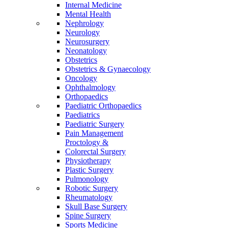
Internal Medicine
Mental Health
Nephrology
Neurology
Neurosurgery
Neonatology
Obstetrics
Obstetrics & Gynaecology
Oncology
Ophthalmology
Orthopaedics
Paediatric Orthopaedics
Paediatrics
Paediatric Surgery
Pain Management
Proctology &
Colorectal Surgery
Physiotherapy
Plastic Surgery
Pulmonology
Robotic Surgery
Rheumatology
Skull Base Surgery
Spine Surgery
Sports Medicine