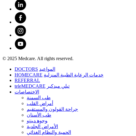
© 2025 Medcare. All rights reserved.
DOCTORS
المواعيد
HOMECARE
خدمات الرعاية الطبية المنزلية
REFERRAL
teleMEDCARE
تيلي ميدكير
الاختصاصات
طب السمنة
أمراض القلب
جراحة القولون والمستقيم
طب الأسنان
ﻮﺟﻮﻫ ﺪﻴﻨﺗﻭ
الأمراض الجلدية
الحمية والنظام الغذائي