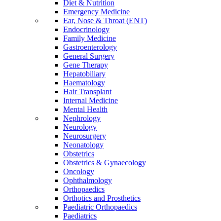
Diet & Nutrition
Emergency Medicine
Ear, Nose & Throat (ENT)
Endocrinology
Family Medicine
Gastroenterology
General Surgery
Gene Therapy
Hepatobiliary
Haematology
Hair Transplant
Internal Medicine
Mental Health
Nephrology
Neurology
Neurosurgery
Neonatology
Obstetrics
Obstetrics & Gynaecology
Oncology
Ophthalmology
Orthopaedics
Orthotics and Prosthetics
Paediatric Orthopaedics
Paediatrics