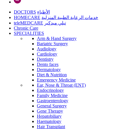
DOCTORS
الأطباء
HOMECARE
خدمات الرعاية الطبية المنزلية
teleMEDCARE
تيلي ميدكير
Chronic Care
SPECIALITIES
Arm & Hand Surgery
Bariatric Surgery
Audiology
Cardiology
Dentistry
Dento faces
Dermatology
Diet & Nutrition
Emergency Medicine
Ear, Nose & Throat (ENT)
Endocrinology
Family Medicine
Gastroenterology
General Surgery
Gene Therapy
Hepatobiliary
Haematology
Hair Transplant