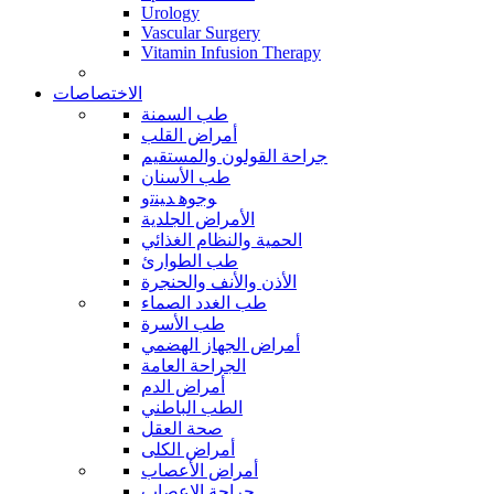
Urology
Vascular Surgery
Vitamin Infusion Therapy
الاختصاصات
طب السمنة
أمراض القلب
جراحة القولون والمستقيم
طب الأسنان
ﻮﺟﻮﻫ ﺪﻴﻨﺗﻭ
الأمراض الجلدية
الحمية والنظام الغذائي
طب الطوارئ
الأذن والأنف والحنجرة
طب الغدد الصماء
طب الأسرة
أمراض الجهاز الهضمي
الجراحة العامة
أمراض الدم
الطب الباطني
صحة العقل
أمراض الكلى
أمراض الأعصاب
جراحة الاعصاب