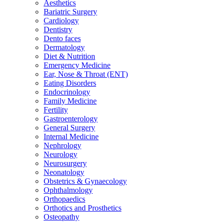
Aesthetics
Bariatric Surgery
Cardiology
Dentistry
Dento faces
Dermatology
Diet & Nutrition
Emergency Medicine
Ear, Nose & Throat (ENT)
Eating Disorders
Endocrinology
Family Medicine
Fertility
Gastroenterology
General Surgery
Internal Medicine
Nephrology
Neurology
Neurosurgery
Neonatology
Obstetrics & Gynaecology
Ophthalmology
Orthopaedics
Orthotics and Prosthetics
Osteopathy