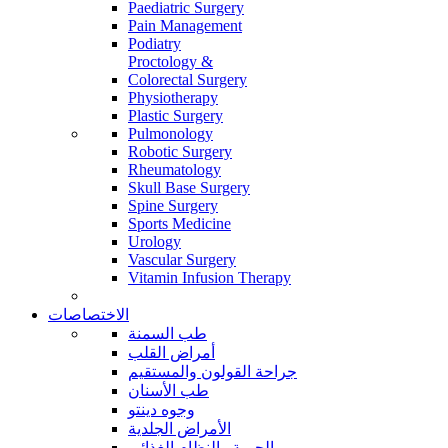
Paediatric Surgery
Pain Management
Podiatry
Proctology &
Colorectal Surgery
Physiotherapy
Plastic Surgery
Pulmonology
Robotic Surgery
Rheumatology
Skull Base Surgery
Spine Surgery
Sports Medicine
Urology
Vascular Surgery
Vitamin Infusion Therapy
الاختصاصات
طب السمنة
أمراض القلب
جراحة القولون والمستقيم
طب الأسنان
وجوه دينتو
الأمراض الجلدية
الحمية والنظام الغذائي