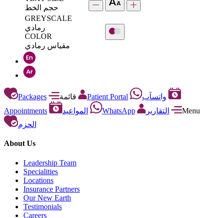
حجم الخط
GREYSCALE
رمادي
COLOR
مقياس رمادي
Packages
قائمة
Patient Portal
واتسآب
Appointments
المواعيد
WhatsApp
التقارير
Menu
الحزم
About Us
Leadership Team
Specialities
Locations
Insurance Partners
Our New Earth
Testimonials
Careers