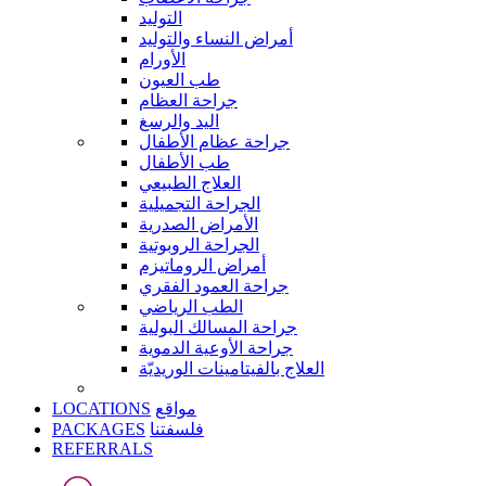
التوليد
أمراض النساء والتوليد
الأورام
طب العيون
جراحة العظام
اليد والرسغ
جراحة عظام الأطفال
طب الأطفال
العلاج الطبيعي
الجراحة التجميلية
الأمراض الصدرية
الجراحة الروبوتية
أمراض الروماتيزم
جراحة العمود الفقري
الطب الرياضي
جراحة المسالك البولية
جراحة الأوعية الدموية
العلاج بالفيتامينات الوريديّة
LOCATIONS
مواقع
PACKAGES
فلسفتنا
REFERRALS