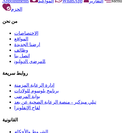
Appointments
المواعيد
WhatsApp
التقارير
Menu
الحزم
من نحن
الاختصاصات
المواقع
ارضنا الجديدة
وظائف
اتصل بنا
ﺎﻠﻣﺮﺿﻯ ﺎﻟﺩﻮﻠﻳﻮﻧ
روابط سريعة
إدارة الرعاية المزمنة
برنامج بلوسوم للولادات
بوابة المرضى
تيلي ميدكير - منصة الرعاية الصحية عن بعد
لقاح الإنفلونزا
القانونية
الشروط والأحكام