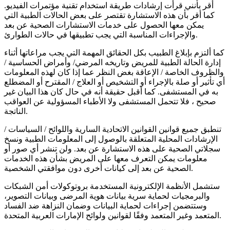
أقر بأنني قرأت إرشادات طريقة استخدام تقنية مؤتمرات الفيديو.
كما أقر بأن هذه الاستشارة تقتصر على بعض الحالات الطبية التي
يمكن معها الحصول على خدمات الاستشارات الصحية عن بعد
والإجراءات المناسبة التي يجب تطبيقها في حالات الطوارئ.
كما ألتزم بإبلاغ الطبيب بكل الحقائق المهمة التي يجب مراعاتها أثناء
إدارة الحالة الطبية للمريض وتاريخه المرضي/ وأمراض الحساسية /
والظروف الخاصة / الإعاقة بغض النظر عما إذا كان لهذه المعلومات
أي تأثير أو صلة بالإجراء أو التشخيص أو العلاج / المقترح أو المضطلع
به في المستشفى. كما أقبل حقيقة أنه في حال كان هذا البيان غير
صحيح ، فلا تتحمل المستشفى ولا الأطباء المسؤولية عن العواقب
الناتجة.
تنطبق جميع قوانين القوانين الاتحادية السارية واللوائح / السياسات /
الإرشادات المحلية المتعلقة بالوصول إلى المعلومات الطبية ونسخ
سجلاتي الصحية على هذه الاستشارة عن بعد. ولن تنشر أي صور أو
معلومات يمكن التعرف معها على المريض بشأن هذه الخدمات
الصحية عن بعد إلى كيانات أخرى دون موافقتي الشخصية.
ستشمل الأنظمة الإلكترونية المستخدمة بروتوكولات أمن الشبكات
والبرمجيات لحماية سرية بيانات هوية المرضى وبيانات التصوير،
وستتضمن إجراءات لحماية البيانات وضمان النزاهة ضد الفساد
المتعمد وغير المتعمد وفقًا لقوانين ولوائح الإمارات العربية المتحدة.