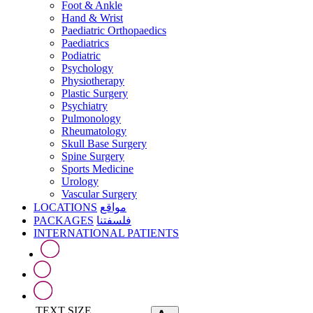
Foot & Ankle
Hand & Wrist
Paediatric Orthopaedics
Paediatrics
Podiatric
Psychology
Physiotherapy
Plastic Surgery
Psychiatry
Pulmonology
Rheumatology
Skull Base Surgery
Spine Surgery
Sports Medicine
Urology
Vascular Surgery
LOCATIONS
مواقع
PACKAGES
فلسفتنا
INTERNATIONAL PATIENTS
TEXT SIZE