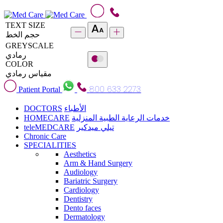
TEXT SIZE
حجم الخط
GREYSCALE
رمادي
COLOR
مقياس رمادي
800 633 2273
Patient Portal
DOCTORS
الأطباء
HOMECARE
خدمات الرعاية الطبية المنزلية
teleMEDCARE
تيلي ميدكير
Chronic Care
SPECIALITIES
Aesthetics
Arm & Hand Surgery
Audiology
Bariatric Surgery
Cardiology
Dentistry
Dento faces
Dermatology