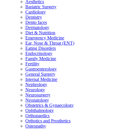
Aesthetics
Bariatric Surgery
Cardiology
Dentistry
Dento faces
Dermatology
Diet & Nutrition
Emergency Medicine
Ear, Nose & Throat (ENT)
Eating Disorders
Endocrinology
Family Medicine
Fertility
Gastroenterology
General Surgery
Internal Medicine
Nephrology
Neurology
Neurosurgery
Neonatology
Obstetrics & Gynaecology
Ophthalmology
Orthopaedics
Orthotics and Prosthetics
Osteopathy