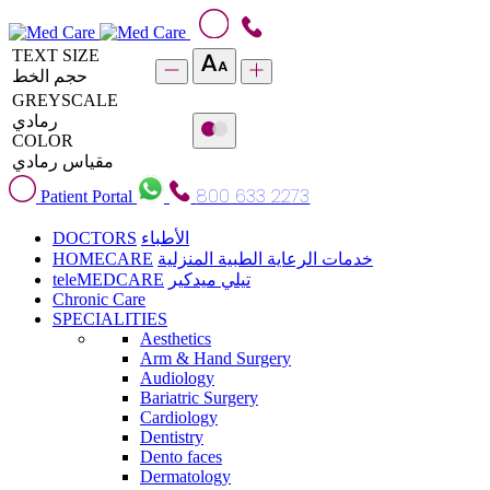
TEXT SIZE
حجم الخط
GREYSCALE
رمادي
COLOR
مقياس رمادي
800 633 2273
Patient Portal
DOCTORS
الأطباء
HOMECARE
خدمات الرعاية الطبية المنزلية
teleMEDCARE
تيلي ميدكير
Chronic Care
SPECIALITIES
Aesthetics
Arm & Hand Surgery
Audiology
Bariatric Surgery
Cardiology
Dentistry
Dento faces
Dermatology