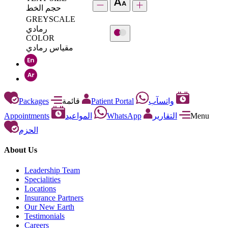
حجم الخط
GREYSCALE
رمادي
COLOR
مقياس رمادي
Packages
قائمة
Patient Portal
واتسآب
Appointments
المواعيد
WhatsApp
التقارير
Menu
الحزم
About Us
Leadership Team
Specialities
Locations
Insurance Partners
Our New Earth
Testimonials
Careers