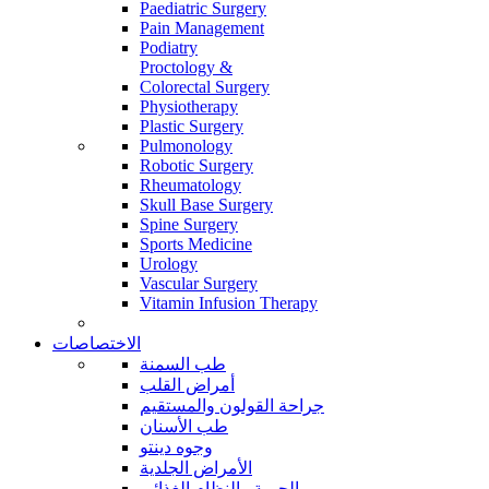
Paediatric Surgery
Pain Management
Podiatry
Proctology &
Colorectal Surgery
Physiotherapy
Plastic Surgery
Pulmonology
Robotic Surgery
Rheumatology
Skull Base Surgery
Spine Surgery
Sports Medicine
Urology
Vascular Surgery
Vitamin Infusion Therapy
الاختصاصات
طب السمنة
أمراض القلب
جراحة القولون والمستقيم
طب الأسنان
وجوه دينتو
الأمراض الجلدية
الحمية والنظام الغذائي