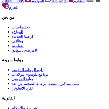
Appointments
المواعيد
WhatsApp
التقارير
Menu
الحزم
من نحن
الاختصاصات
المواقع
ارضنا الجديدة
وظائف
اتصل بنا
ﺎﻠﻣﺮﺿﻯ ﺎﻟﺩﻮﻠﻳﻮﻧ
روابط سريعة
إدارة الرعاية المزمنة
برنامج بلوسوم للولادات
بوابة المرضى
تيلي ميدكير - منصة الرعاية الصحية عن بعد
لقاح الإنفلونزا
القانونية
الشروط والأحكام