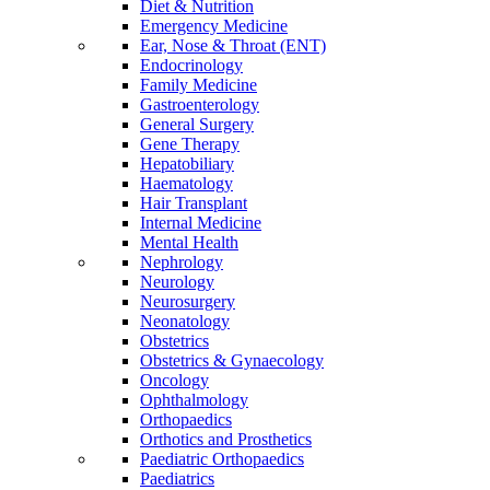
Diet & Nutrition
Emergency Medicine
Ear, Nose & Throat (ENT)
Endocrinology
Family Medicine
Gastroenterology
General Surgery
Gene Therapy
Hepatobiliary
Haematology
Hair Transplant
Internal Medicine
Mental Health
Nephrology
Neurology
Neurosurgery
Neonatology
Obstetrics
Obstetrics & Gynaecology
Oncology
Ophthalmology
Orthopaedics
Orthotics and Prosthetics
Paediatric Orthopaedics
Paediatrics