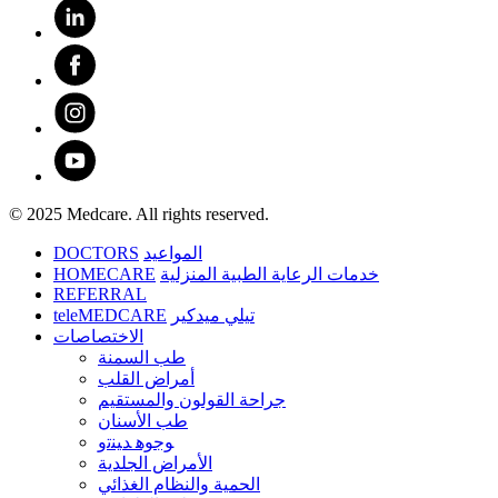
© 2025 Medcare. All rights reserved.
DOCTORS
المواعيد
HOMECARE
خدمات الرعاية الطبية المنزلية
REFERRAL
teleMEDCARE
تيلي ميدكير
الاختصاصات
طب السمنة
أمراض القلب
جراحة القولون والمستقيم
طب الأسنان
ﻮﺟﻮﻫ ﺪﻴﻨﺗﻭ
الأمراض الجلدية
الحمية والنظام الغذائي