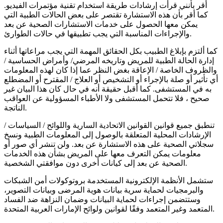
أقر بأنني قرأت إرشادات طريقة استخدام تقنية مؤتمرات الفيديو.
كما أقر بأن هذه الاستشارة تقتصر على بعض الحالات الطبية التي
يمكن معها الحصول على خدمات الاستشارات الصحية عن بعد
والإجراءات المناسبة التي يجب تطبيقها في حالات الطوارئ.
كما ألتزم بإبلاغ الطبيب بكل الحقائق المهمة التي يجب مراعاتها أثناء
إدارة الحالة الطبية للمريض وتاريخه المرضي/ وأمراض الحساسية /
والظروف الخاصة / الإعاقة بغض النظر عما إذا كان لهذه المعلومات
أي تأثير أو صلة بالإجراء أو التشخيص أو العلاج / المقترح أو المضطلع
به في المستشفى. كما أقبل حقيقة أنه في حال كان هذا البيان غير
صحيح ، فلا تتحمل المستشفى ولا الأطباء المسؤولية عن العواقب
الناتجة.
تنطبق جميع قوانين القوانين الاتحادية السارية واللوائح / السياسات /
الإرشادات المحلية المتعلقة بالوصول إلى المعلومات الطبية ونسخ
سجلاتي الصحية على هذه الاستشارة عن بعد. ولن تنشر أي صور أو
معلومات يمكن التعرف معها على المريض بشأن هذه الخدمات
الصحية عن بعد إلى كيانات أخرى دون موافقتي الشخصية.
ستشمل الأنظمة الإلكترونية المستخدمة بروتوكولات أمن الشبكات
والبرمجيات لحماية سرية بيانات هوية المرضى وبيانات التصوير،
وستتضمن إجراءات لحماية البيانات وضمان النزاهة ضد الفساد
المتعمد وغير المتعمد وفقًا لقوانين ولوائح الإمارات العربية المتحدة.