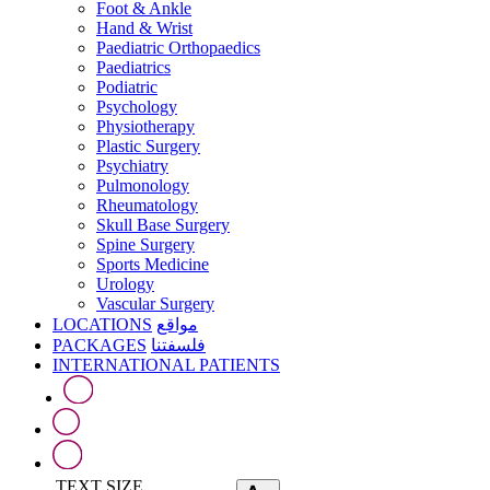
Foot & Ankle
Hand & Wrist
Paediatric Orthopaedics
Paediatrics
Podiatric
Psychology
Physiotherapy
Plastic Surgery
Psychiatry
Pulmonology
Rheumatology
Skull Base Surgery
Spine Surgery
Sports Medicine
Urology
Vascular Surgery
LOCATIONS
مواقع
PACKAGES
فلسفتنا
INTERNATIONAL PATIENTS
TEXT SIZE