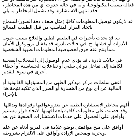
فعالة بسبب التكنولوجيا، وأنه في حالة حدوث أي من هذه المخاطر ،
فقد تنتهي الاستشارة. وقد تشمل المخاطر ما يلي:
قد لا يكون توصيل المعلومات كافيًا (مثل ضعف دقة الصور) للسماح
باتخاذ القرار المناسب من قبل الطبيب المعالج
ب. قد تحدث تأخيرات في التقييم الطبي والعلاج بسبب عيوب
الأدوات أو فشلها. ج. في حالات نادرة، قد يفشل بروتوكول الأمان
مما ينتج عنه خرق لخصوصية المعلومات الطبية الشخصية.
في حالات نادرة ، قد يؤدي عدم الوصول إلى السجلات الصحية
الكاملة إلى تفاعل دوائي سلبي أو تفاعلات الحساسية أو أخطاء
أخرى في سوء التقدير.
اعفي سلطات مركز ميدكير الطبي من المسؤولية القانونية أو
المالية عن أي نوع من الخسارة أو الضرر الذي تتكبد نتيجة هذا
الإجراء.
أفهم مخاطر الاستشارة الطبية عن بعد وعواقبها وفوائدها وبدائلها.
وقد حصلت على معلومات كافية بلغة أفهمها، لاتخاذ قرار مستنير
وأوافق على الحصول على خدمات الاستشارات الصحية عن بعد.
أوافق على منح موافقتي بوضع علامة في المربع أدناه عن علم
وبحرية وبمحض الإرادة وأوافق على الالتزام بشروطه.