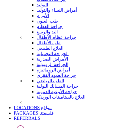
التوليد
أمراض النساء والتوليد
الأورام
طب العيون
جراحة العظام
اليد والرسغ
جراحة عظام الأطفال
طب الأطفال
العلاج الطبيعي
الجراحة التجميلية
الأمراض الصدرية
الجراحة الروبوتية
أمراض الروماتيزم
جراحة العمود الفقري
الطب الرياضي
جراحة المسالك البولية
جراحة الأوعية الدموية
العلاج بالفيتامينات الوريديّة
LOCATIONS
مواقع
PACKAGES
فلسفتنا
REFERRALS