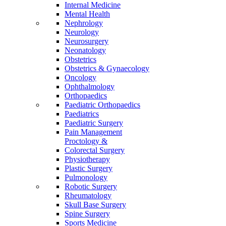
Internal Medicine
Mental Health
Nephrology
Neurology
Neurosurgery
Neonatology
Obstetrics
Obstetrics & Gynaecology
Oncology
Ophthalmology
Orthopaedics
Paediatric Orthopaedics
Paediatrics
Paediatric Surgery
Pain Management
Proctology &
Colorectal Surgery
Physiotherapy
Plastic Surgery
Pulmonology
Robotic Surgery
Rheumatology
Skull Base Surgery
Spine Surgery
Sports Medicine