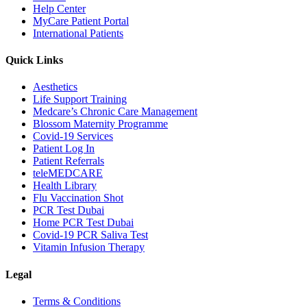
Help Center
MyCare Patient Portal
International Patients
Quick Links
Aesthetics
Life Support Training
Medcare’s Chronic Care Management
Blossom Maternity Programme
Covid-19 Services
Patient Log In
Patient Referrals
teleMEDCARE
Health Library
Flu Vaccination Shot
PCR Test Dubai
Home PCR Test Dubai
Covid-19 PCR Saliva Test
Vitamin Infusion Therapy
Legal
Terms & Conditions