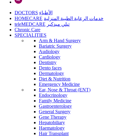
DOCTORS
الأطباء
HOMECARE
خدمات الرعاية الطبية المنزلية
teleMEDCARE
تيلي ميدكير
Chronic Care
SPECIALITIES
Arm & Hand Surgery
Bariatric Surgery
Audiology
Cardiology
Dentistry
Dento faces
Dermatology
Diet & Nutrition
Emergency Medicine
Ear, Nose & Throat (ENT)
Endocrinology
Family Medicine
Gastroenterology
General Surgery
Gene Therapy
Hepatobiliary
Haematology
Hair Transplant