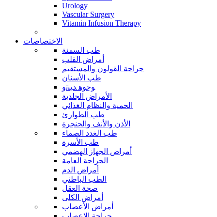
Urology
Vascular Surgery
Vitamin Infusion Therapy
الاختصاصات
طب السمنة
أمراض القلب
جراحة القولون والمستقيم
طب الأسنان
ﻮﺟﻮﻫ ﺪﻴﻨﺗﻭ
الأمراض الجلدية
الحمية والنظام الغذائي
طب الطوارئ
الأذن والأنف والحنجرة
طب الغدد الصماء
طب الأسرة
أمراض الجهاز الهضمي
الجراحة العامة
أمراض الدم
الطب الباطني
صحة العقل
أمراض الكلى
أمراض الأعصاب
جراحة الاعصاب