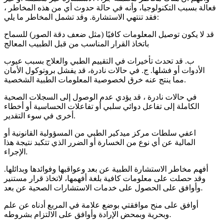
فعالة بسبب التكنولوجيا، وأنه في حالة حدوث أي من هذه المخاطر ،
فقد تنتهي الاستشارة. وقد تشمل المخاطر ما يلي:
قد لا يكون توصيل المعلومات كافيًا (مثل ضعف دقة الصور) للسماح
باتخاذ القرار المناسب من قبل الطبيب المعالج
ب. قد تحدث تأخيرات في التقييم الطبي والعلاج بسبب عيوب
الأدوات أو فشلها. ج. في حالات نادرة، قد يفشل بروتوكول الأمان
مما ينتج عنه خرق لخصوصية المعلومات الطبية الشخصية.
في حالات نادرة ، قد يؤدي عدم الوصول إلى السجلات الصحية
الكاملة إلى تفاعل دوائي سلبي أو تفاعلات الحساسية أو أخطاء
أخرى في سوء التقدير.
اعفي سلطات مركز ميدكير الطبي من المسؤولية القانونية أو
المالية عن أي نوع من الخسارة أو الضرر الذي تتكبد نتيجة هذا
الإجراء.
أفهم مخاطر الاستشارة الطبية عن بعد وعواقبها وفوائدها وبدائلها.
وقد حصلت على معلومات كافية بلغة أفهمها، لاتخاذ قرار مستنير
وأوافق على الحصول على خدمات الاستشارات الصحية عن بعد.
أوافق على منح موافقتي بوضع علامة في المربع أدناه عن علم
وبحرية وبمحض الإرادة وأوافق على الالتزام بشروطه.