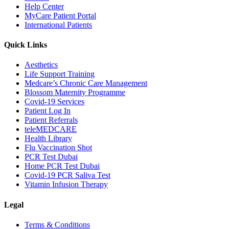
Help Center
MyCare Patient Portal
International Patients
Quick Links
Aesthetics
Life Support Training
Medcare’s Chronic Care Management
Blossom Maternity Programme
Covid-19 Services
Patient Log In
Patient Referrals
teleMEDCARE
Health Library
Flu Vaccination Shot
PCR Test Dubai
Home PCR Test Dubai
Covid-19 PCR Saliva Test
Vitamin Infusion Therapy
Legal
Terms & Conditions