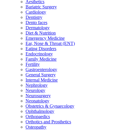
Aesthetics
Bariatric Surgery
Cardiology
Dentistry
Dento faces
Dermatology
Diet & Nutrition
Emergency Medicine
Ear, Nose & Throat (ENT)
Eating Disorders
Endocrinology
Family Medicine
Fertility
Gastroenterology
General Surgery
Internal Medicine
Nephrology
Neurology
Neurosurgery
Neonatology
Obstetrics & Gynaecology
Ophthalmology
Orthopaedics
Orthotics and Prosthetics
Osteopathy