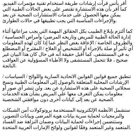
أقر بأنني قرأت إرشادات طريقة استخدام تقنية مؤتمرات الفيديو.
كما أقر بأن هذه الاستشارة تقتصر على بعض الحالات الطبية التي
يمكن معها الحصول على خدمات الاستشارات الصحية عن بعد
والإجراءات المناسبة التي يجب تطبيقها في حالات الطوارئ.
كما ألتزم بإبلاغ الطبيب بكل الحقائق المهمة التي يجب مراعاتها أثناء
إدارة الحالة الطبية للمريض وتاريخه المرضي/ وأمراض الحساسية /
والظروف الخاصة / الإعاقة بغض النظر عما إذا كان لهذه المعلومات
أي تأثير أو صلة بالإجراء أو التشخيص أو العلاج / المقترح أو المضطلع
به في المستشفى. كما أقبل حقيقة أنه في حال كان هذا البيان غير
صحيح ، فلا تتحمل المستشفى ولا الأطباء المسؤولية عن العواقب
الناتجة.
تنطبق جميع قوانين القوانين الاتحادية السارية واللوائح / السياسات /
الإرشادات المحلية المتعلقة بالوصول إلى المعلومات الطبية ونسخ
سجلاتي الصحية على هذه الاستشارة عن بعد. ولن تنشر أي صور أو
معلومات يمكن التعرف معها على المريض بشأن هذه الخدمات
الصحية عن بعد إلى كيانات أخرى دون موافقتي الشخصية.
ستشمل الأنظمة الإلكترونية المستخدمة بروتوكولات أمن الشبكات
والبرمجيات لحماية سرية بيانات هوية المرضى وبيانات التصوير،
وستتضمن إجراءات لحماية البيانات وضمان النزاهة ضد الفساد
المتعمد وغير المتعمد وفقًا لقوانين ولوائح الإمارات العربية المتحدة.