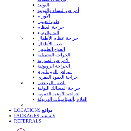
التوليد
أمراض النساء والتوليد
الأورام
طب العيون
جراحة العظام
اليد والرسغ
جراحة عظام الأطفال
طب الأطفال
العلاج الطبيعي
الجراحة التجميلية
الأمراض الصدرية
الجراحة الروبوتية
أمراض الروماتيزم
جراحة العمود الفقري
الطب الرياضي
جراحة المسالك البولية
جراحة الأوعية الدموية
العلاج بالفيتامينات الوريديّة
LOCATIONS
مواقع
PACKAGES
فلسفتنا
REFERRALS