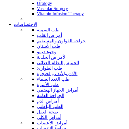
Urology
Vascular Surgery
Vitamin Infusion Therapy
الاختصاصات
طب السمنة
أمراض القلب
جراحة القولون والمستقيم
طب الأسنان
ﻮﺟﻮﻫ ﺪﻴﻨﺗﻭ
الأمراض الجلدية
الحمية والنظام الغذائي
طب الطوارئ
الأذن والأنف والحنجرة
طب الغدد الصماء
طب الأسرة
أمراض الجهاز الهضمي
الجراحة العامة
أمراض الدم
الطب الباطني
صحة العقل
أمراض الكلى
أمراض الأعصاب
جراحة الاعصاب