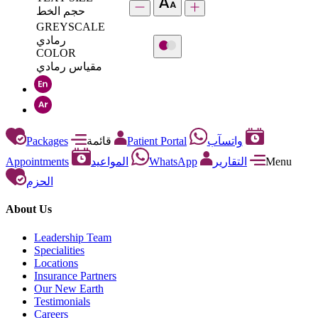
حجم الخط
GREYSCALE
رمادي
COLOR
مقياس رمادي
Packages
قائمة
Patient Portal
واتسآب
Appointments
المواعيد
WhatsApp
التقارير
Menu
الحزم
About Us
Leadership Team
Specialities
Locations
Insurance Partners
Our New Earth
Testimonials
Careers