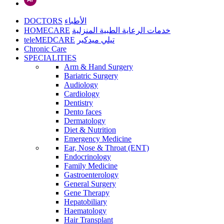
DOCTORS
الأطباء
HOMECARE
خدمات الرعاية الطبية المنزلية
teleMEDCARE
تيلي ميدكير
Chronic Care
SPECIALITIES
Arm & Hand Surgery
Bariatric Surgery
Audiology
Cardiology
Dentistry
Dento faces
Dermatology
Diet & Nutrition
Emergency Medicine
Ear, Nose & Throat (ENT)
Endocrinology
Family Medicine
Gastroenterology
General Surgery
Gene Therapy
Hepatobiliary
Haematology
Hair Transplant