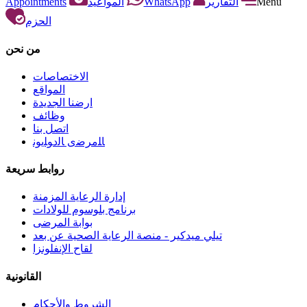
Appointments
المواعيد
WhatsApp
التقارير
Menu
الحزم
من نحن
الاختصاصات
المواقع
ارضنا الجديدة
وظائف
اتصل بنا
ﺎﻠﻣﺮﺿﻯ ﺎﻟﺩﻮﻠﻳﻮﻧ
روابط سريعة
إدارة الرعاية المزمنة
برنامج بلوسوم للولادات
بوابة المرضى
تيلي ميدكير - منصة الرعاية الصحية عن بعد
لقاح الإنفلونزا
القانونية
الشروط والأحكام