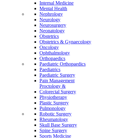
Internal Medicine
Mental Health
Nephrology
Neurology
Neurosurgery
Neonatology
Obstetrics
Obstetrics & Gynaecology
Oncology
Ophthalmology
Orthopaedics
Paediatric Orthopaedics
Paediatrics
Paediatric Surgery
Pain Management
Proctology &
Colorectal Surgery
Physiotherapy
Plastic Surgery
Pulmonology
Robotic Surgery
Rheumatology
Skull Base Surgery
Spine Surgery
Sports Medicine