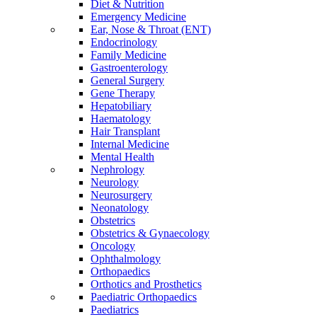
Diet & Nutrition
Emergency Medicine
Ear, Nose & Throat (ENT)
Endocrinology
Family Medicine
Gastroenterology
General Surgery
Gene Therapy
Hepatobiliary
Haematology
Hair Transplant
Internal Medicine
Mental Health
Nephrology
Neurology
Neurosurgery
Neonatology
Obstetrics
Obstetrics & Gynaecology
Oncology
Ophthalmology
Orthopaedics
Orthotics and Prosthetics
Paediatric Orthopaedics
Paediatrics