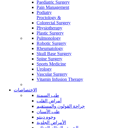
Paediatric Surgery
Pain Management
Podiatry
Proctology &
Colorectal Surgery
Physiotherapy
Plastic Surgery
Pulmonology
Robotic Surgery
Rheumatology
Skull Base Surgery
Spine Surgery
Sports Medicine
Urology
Vascular Surgery
Vitamin Infusion Therapy
الاختصاصات
طب السمنة
أمراض القلب
جراحة القولون والمستقيم
طب الأسنان
وجوه دينتو
الأمراض الجلدية
الحمية والنظام الغذائي