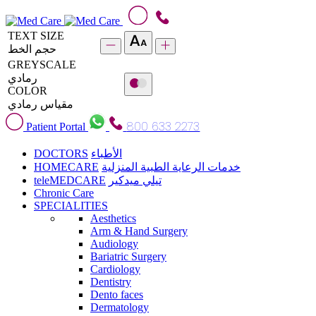
TEXT SIZE
حجم الخط
GREYSCALE
رمادي
COLOR
مقياس رمادي
800 633 2273
Patient Portal
DOCTORS
الأطباء
HOMECARE
خدمات الرعاية الطبية المنزلية
teleMEDCARE
تيلي ميدكير
Chronic Care
SPECIALITIES
Aesthetics
Arm & Hand Surgery
Audiology
Bariatric Surgery
Cardiology
Dentistry
Dento faces
Dermatology