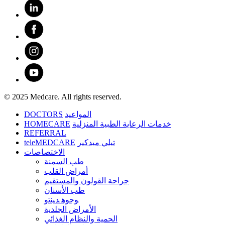
© 2025 Medcare. All rights reserved.
DOCTORS
المواعيد
HOMECARE
خدمات الرعاية الطبية المنزلية
REFERRAL
teleMEDCARE
تيلي ميدكير
الاختصاصات
طب السمنة
أمراض القلب
جراحة القولون والمستقيم
طب الأسنان
ﻮﺟﻮﻫ ﺪﻴﻨﺗﻭ
الأمراض الجلدية
الحمية والنظام الغذائي