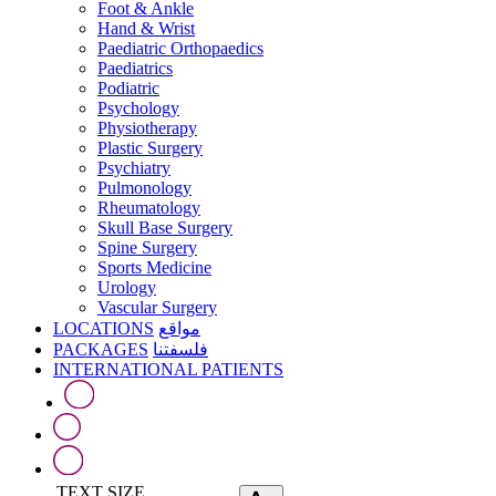
Foot & Ankle
Hand & Wrist
Paediatric Orthopaedics
Paediatrics
Podiatric
Psychology
Physiotherapy
Plastic Surgery
Psychiatry
Pulmonology
Rheumatology
Skull Base Surgery
Spine Surgery
Sports Medicine
Urology
Vascular Surgery
LOCATIONS
مواقع
PACKAGES
فلسفتنا
INTERNATIONAL PATIENTS
TEXT SIZE