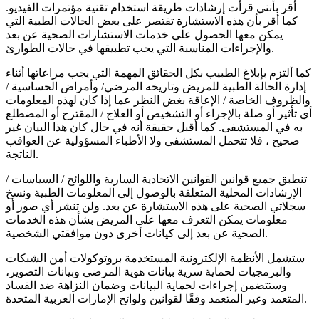
أقر بأنني قرأت إرشادات طريقة استخدام تقنية مؤتمرات الفيديو.
كما أقر بأن هذه الاستشارة تقتصر على بعض الحالات الطبية التي
يمكن معها الحصول على خدمات الاستشارات الصحية عن بعد
والإجراءات المناسبة التي يجب تطبيقها في حالات الطوارئ.
كما ألتزم بإبلاغ الطبيب بكل الحقائق المهمة التي يجب مراعاتها أثناء
إدارة الحالة الطبية للمريض وتاريخه المرضي/ وأمراض الحساسية /
والظروف الخاصة / الإعاقة بغض النظر عما إذا كان لهذه المعلومات
أي تأثير أو صلة بالإجراء أو التشخيص أو العلاج / المقترح أو المضطلع
به في المستشفى. كما أقبل حقيقة أنه في حال كان هذا البيان غير
صحيح ، فلا تتحمل المستشفى ولا الأطباء المسؤولية عن العواقب
الناتجة.
تنطبق جميع قوانين القوانين الاتحادية السارية واللوائح / السياسات /
الإرشادات المحلية المتعلقة بالوصول إلى المعلومات الطبية ونسخ
سجلاتي الصحية على هذه الاستشارة عن بعد. ولن تنشر أي صور أو
معلومات يمكن التعرف معها على المريض بشأن هذه الخدمات
الصحية عن بعد إلى كيانات أخرى دون موافقتي الشخصية.
ستشمل الأنظمة الإلكترونية المستخدمة بروتوكولات أمن الشبكات
والبرمجيات لحماية سرية بيانات هوية المرضى وبيانات التصوير،
وستتضمن إجراءات لحماية البيانات وضمان النزاهة ضد الفساد
المتعمد وغير المتعمد وفقًا لقوانين ولوائح الإمارات العربية المتحدة.