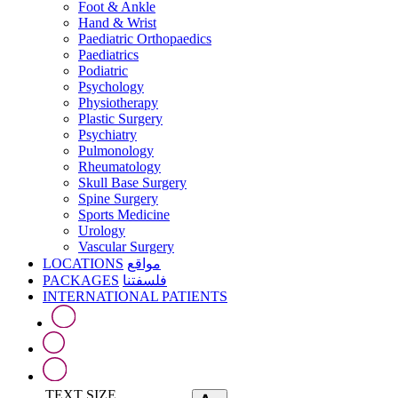
Foot & Ankle
Hand & Wrist
Paediatric Orthopaedics
Paediatrics
Podiatric
Psychology
Physiotherapy
Plastic Surgery
Psychiatry
Pulmonology
Rheumatology
Skull Base Surgery
Spine Surgery
Sports Medicine
Urology
Vascular Surgery
LOCATIONS
مواقع
PACKAGES
فلسفتنا
INTERNATIONAL PATIENTS
TEXT SIZE