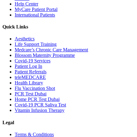
Help Center
MyCare Patient Portal
International Patients
Quick Links
Aesthetics
Life Support Training
Medcare’s Chronic Care Management
Blossom Maternity Programme
Covid-19 Services
Patient Log In
Patient Referrals
teleMEDCARE
Health Library
Flu Vaccination Shot
PCR Test Dubai
Home PCR Test Dubai
Covid-19 PCR Saliva Test
Vitamin Infusion Therapy
Legal
Terms & Conditions