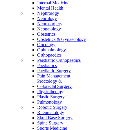
Internal Medicine
Mental Health
Nephrology
Neurology
Neurosurgery
Neonatology
Obstetrics
Obstetrics & Gynaecology
Oncology
Ophthalmology
Orthopaedics
Paediatric Orthopaedics
Paediatrics
Paediatric Surgery
Pain Management
Proctology &
Colorectal Surgery
Physiotherapy
Plastic Surgery
Pulmonology
Robotic Surgery
Rheumatology
Skull Base Surgery
Spine Surgery
Sports Medicine