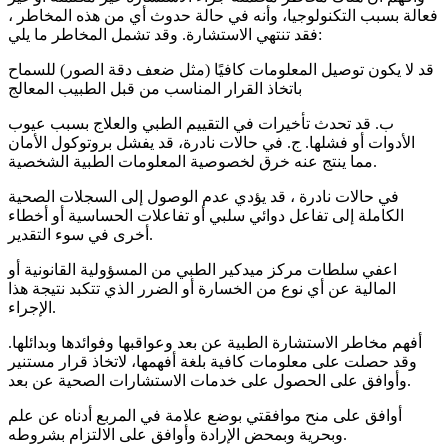
فعالة بسبب التكنولوجيا، وأنه في حالة حدوث أي من هذه المخاطر ،
فقد تنتهي الاستشارة. وقد تشمل المخاطر ما يلي:
قد لا يكون توصيل المعلومات كافيًا (مثل ضعف دقة الصور) للسماح
باتخاذ القرار المناسب من قبل الطبيب المعالج
ب. قد تحدث تأخيرات في التقييم الطبي والعلاج بسبب عيوب
الأدوات أو فشلها. ج. في حالات نادرة، قد يفشل بروتوكول الأمان
مما ينتج عنه خرق لخصوصية المعلومات الطبية الشخصية.
في حالات نادرة ، قد يؤدي عدم الوصول إلى السجلات الصحية
الكاملة إلى تفاعل دوائي سلبي أو تفاعلات الحساسية أو أخطاء
أخرى في سوء التقدير.
اعفي سلطات مركز ميدكير الطبي من المسؤولية القانونية أو
المالية عن أي نوع من الخسارة أو الضرر الذي تتكبد نتيجة هذا
الإجراء.
أفهم مخاطر الاستشارة الطبية عن بعد وعواقبها وفوائدها وبدائلها.
وقد حصلت على معلومات كافية بلغة أفهمها، لاتخاذ قرار مستنير
وأوافق على الحصول على خدمات الاستشارات الصحية عن بعد.
أوافق على منح موافقتي بوضع علامة في المربع أدناه عن علم
وبحرية وبمحض الإرادة وأوافق على الالتزام بشروطه.