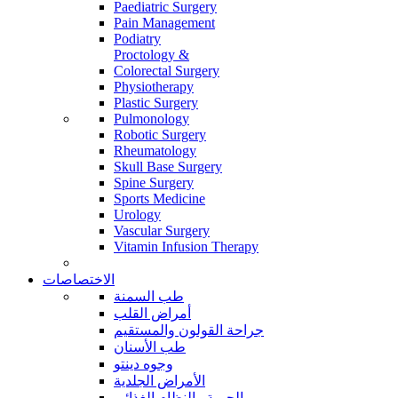
Paediatric Surgery
Pain Management
Podiatry
Proctology &
Colorectal Surgery
Physiotherapy
Plastic Surgery
Pulmonology
Robotic Surgery
Rheumatology
Skull Base Surgery
Spine Surgery
Sports Medicine
Urology
Vascular Surgery
Vitamin Infusion Therapy
الاختصاصات
طب السمنة
أمراض القلب
جراحة القولون والمستقيم
طب الأسنان
وجوه دينتو
الأمراض الجلدية
الحمية والنظام الغذائي