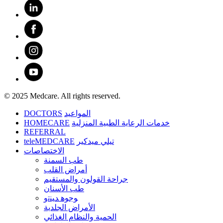
© 2025 Medcare. All rights reserved.
DOCTORS
المواعيد
HOMECARE
خدمات الرعاية الطبية المنزلية
REFERRAL
teleMEDCARE
تيلي ميدكير
الاختصاصات
طب السمنة
أمراض القلب
جراحة القولون والمستقيم
طب الأسنان
ﻮﺟﻮﻫ ﺪﻴﻨﺗﻭ
الأمراض الجلدية
الحمية والنظام الغذائي