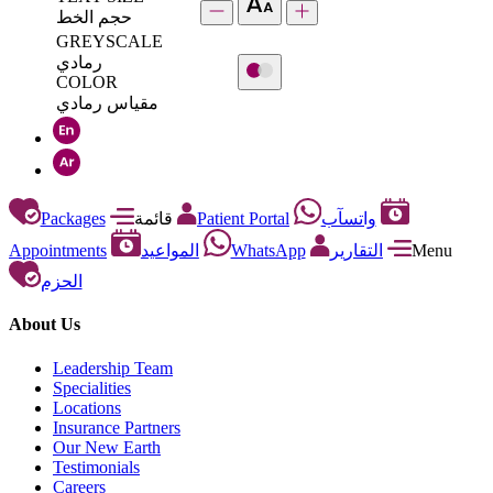
حجم الخط
GREYSCALE
رمادي
COLOR
مقياس رمادي
Packages
قائمة
Patient Portal
واتسآب
Appointments
المواعيد
WhatsApp
التقارير
Menu
الحزم
About Us
Leadership Team
Specialities
Locations
Insurance Partners
Our New Earth
Testimonials
Careers