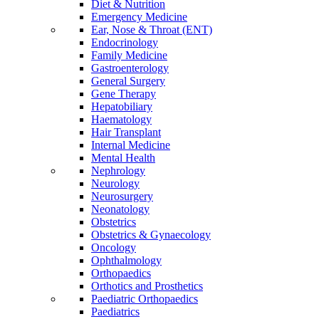
Diet & Nutrition
Emergency Medicine
Ear, Nose & Throat (ENT)
Endocrinology
Family Medicine
Gastroenterology
General Surgery
Gene Therapy
Hepatobiliary
Haematology
Hair Transplant
Internal Medicine
Mental Health
Nephrology
Neurology
Neurosurgery
Neonatology
Obstetrics
Obstetrics & Gynaecology
Oncology
Ophthalmology
Orthopaedics
Orthotics and Prosthetics
Paediatric Orthopaedics
Paediatrics