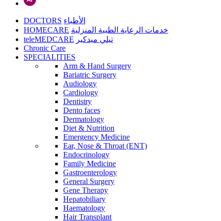
DOCTORS
الأطباء
HOMECARE
خدمات الرعاية الطبية المنزلية
teleMEDCARE
تيلي ميدكير
Chronic Care
SPECIALITIES
Arm & Hand Surgery
Bariatric Surgery
Audiology
Cardiology
Dentistry
Dento faces
Dermatology
Diet & Nutrition
Emergency Medicine
Ear, Nose & Throat (ENT)
Endocrinology
Family Medicine
Gastroenterology
General Surgery
Gene Therapy
Hepatobiliary
Haematology
Hair Transplant