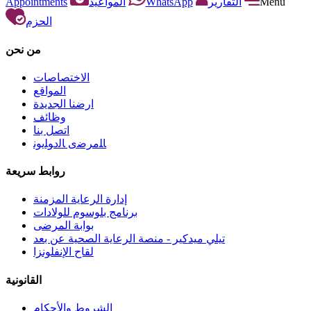
Appointments
المواعيد
WhatsApp
التقارير
Menu
الحزم
من نحن
الاختصاصات
المواقع
ارضنا الجديدة
وظائف
اتصل بنا
ﺎﻠﻣﺮﺿﻯ ﺎﻟﺩﻮﻠﻳﻮﻧ
روابط سريعة
إدارة الرعاية المزمنة
برنامج بلوسوم للولادات
بوابة المرضى
تيلي ميدكير - منصة الرعاية الصحية عن بعد
لقاح الإنفلونزا
القانونية
الشروط والأحكام