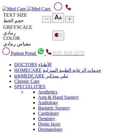
TEXT SIZE
حجم الخط
GREYSCALE
رمادي
COLOR
مقياس رمادي
800 633 2273
Patient Portal
DOCTORS
الأطباء
HOMECARE
خدمات الرعاية الطبية المنزلية
teleMEDCARE
تيلي ميدكير
Chronic Care
SPECIALITIES
Aesthetics
Arm & Hand Surgery
Audiology
Bariatric Surgery
Cardiology
Dentistry
Dento faces
Dermatology