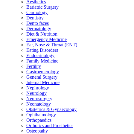
Aesthetics
Bariatric Surgery
Cardiology
Dentistry
Dento faces
Dermatology
Diet & Nutrition
Emergency Medicine
Ear, Nose & Throat (ENT)
Eating Disorders
Endocrinology
Family Medicine
Fertility
Gastroenterology
General Surgery
Internal Medicine
Nephrology
Neurology
Neurosurgery
Neonatology
Obstetrics & Gynaecology
Ophthalmology
Orthopaedics
Orthotics and Prosthetics
Osteopathy