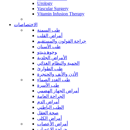
Urology
Vascular Surgery
Vitamin Infusion Therapy
الاختصاصات
طب السمنة
أمراض القلب
جراحة القولون والمستقيم
طب الأسنان
ﻮﺟﻮﻫ ﺪﻴﻨﺗﻭ
الأمراض الجلدية
الحمية والنظام الغذائي
طب الطوارئ
الأذن والأنف والحنجرة
طب الغدد الصماء
طب الأسرة
أمراض الجهاز الهضمي
الجراحة العامة
أمراض الدم
الطب الباطني
صحة العقل
أمراض الكلى
أمراض الأعصاب
جراحة الاعصاب