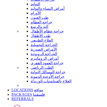
التوليد
أمراض النساء والتوليد
الأورام
طب العيون
جراحة العظام
اليد والرسغ
جراحة عظام الأطفال
طب الأطفال
العلاج الطبيعي
الجراحة التجميلية
الأمراض الصدرية
الجراحة الروبوتية
أمراض الروماتيزم
جراحة العمود الفقري
الطب الرياضي
جراحة المسالك البولية
جراحة الأوعية الدموية
العلاج بالفيتامينات الوريديّة
LOCATIONS
مواقع
PACKAGES
فلسفتنا
REFERRALS