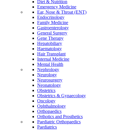
Diet & Nutrition
Emergency Medicine
Ear, Nose & Throat (ENT)
Endocrinology
Family Medicine
Gastroenterology
General Surgery
Gene Therapy
Hepatobiliary
Haematology
Hair Transplant
Internal Medicine
Mental Health
Nephrology
Neurology
Neurosurgery
Neonatology
Obstetrics
Obstetrics & Gynaecology
Oncology
Ophthalmology
Orthopaedics
Orthotics and Prosthetics
Paediatric Orthopaedics
Paediatrics