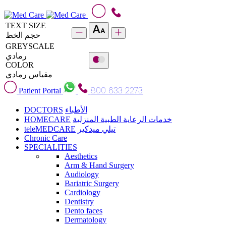
TEXT SIZE
حجم الخط
GREYSCALE
رمادي
COLOR
مقياس رمادي
800 633 2273
Patient Portal
DOCTORS
الأطباء
HOMECARE
خدمات الرعاية الطبية المنزلية
teleMEDCARE
تيلي ميدكير
Chronic Care
SPECIALITIES
Aesthetics
Arm & Hand Surgery
Audiology
Bariatric Surgery
Cardiology
Dentistry
Dento faces
Dermatology