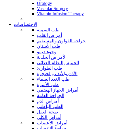
Urology
Vascular Surgery
Vitamin Infusion Therapy
الاختصاصات
طب السمنة
أمراض القلب
جراحة القولون والمستقيم
طب الأسنان
ﻮﺟﻮﻫ ﺪﻴﻨﺗﻭ
الأمراض الجلدية
الحمية والنظام الغذائي
طب الطوارئ
الأذن والأنف والحنجرة
طب الغدد الصماء
طب الأسرة
أمراض الجهاز الهضمي
الجراحة العامة
أمراض الدم
الطب الباطني
صحة العقل
أمراض الكلى
أمراض الأعصاب
جراحة الاعصاب