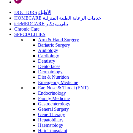
DOCTORS
الأطباء
HOMECARE
خدمات الرعاية الطبية المنزلية
teleMEDCARE
تيلي ميدكير
Chronic Care
SPECIALITIES
Arm & Hand Surgery
Bariatric Surgery
Audiology
Cardiology
Dentistry
Dento faces
Dermatology
Diet & Nutrition
Emergency Medicine
Ear, Nose & Throat (ENT)
Endocrinology
Family Medicine
Gastroenterology
General Surgery
Gene Therapy
Hepatobiliary
Haematology
Hair Transplant