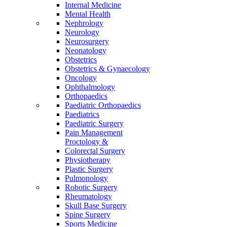
Internal Medicine
Mental Health
Nephrology
Neurology
Neurosurgery
Neonatology
Obstetrics
Obstetrics & Gynaecology
Oncology
Ophthalmology
Orthopaedics
Paediatric Orthopaedics
Paediatrics
Paediatric Surgery
Pain Management
Proctology &
Colorectal Surgery
Physiotherapy
Plastic Surgery
Pulmonology
Robotic Surgery
Rheumatology
Skull Base Surgery
Spine Surgery
Sports Medicine