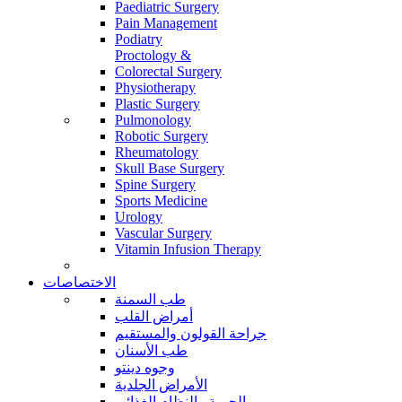
Paediatric Surgery
Pain Management
Podiatry
Proctology &
Colorectal Surgery
Physiotherapy
Plastic Surgery
Pulmonology
Robotic Surgery
Rheumatology
Skull Base Surgery
Spine Surgery
Sports Medicine
Urology
Vascular Surgery
Vitamin Infusion Therapy
الاختصاصات
طب السمنة
أمراض القلب
جراحة القولون والمستقيم
طب الأسنان
وجوه دينتو
الأمراض الجلدية
الحمية والنظام الغذائي