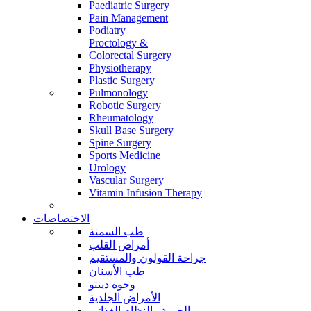
Paediatric Surgery
Pain Management
Podiatry
Proctology &
Colorectal Surgery
Physiotherapy
Plastic Surgery
Pulmonology
Robotic Surgery
Rheumatology
Skull Base Surgery
Spine Surgery
Sports Medicine
Urology
Vascular Surgery
Vitamin Infusion Therapy
الاختصاصات
طب السمنة
أمراض القلب
جراحة القولون والمستقيم
طب الأسنان
وجوه دينتو
الأمراض الجلدية
الحمية والنظام الغذائي