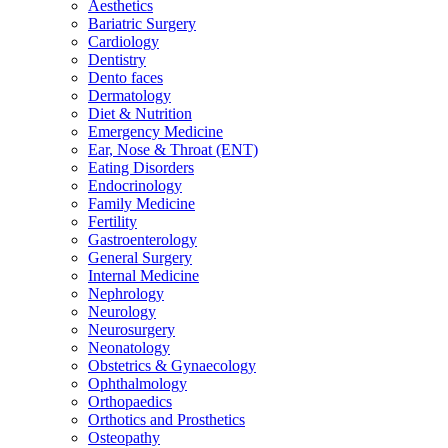
Aesthetics
Bariatric Surgery
Cardiology
Dentistry
Dento faces
Dermatology
Diet & Nutrition
Emergency Medicine
Ear, Nose & Throat (ENT)
Eating Disorders
Endocrinology
Family Medicine
Fertility
Gastroenterology
General Surgery
Internal Medicine
Nephrology
Neurology
Neurosurgery
Neonatology
Obstetrics & Gynaecology
Ophthalmology
Orthopaedics
Orthotics and Prosthetics
Osteopathy