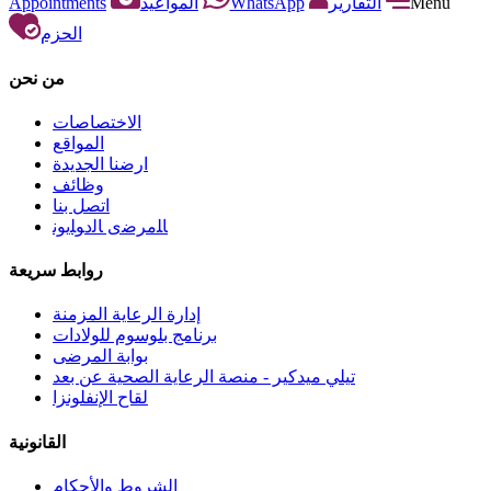
Appointments
المواعيد
WhatsApp
التقارير
Menu
الحزم
من نحن
الاختصاصات
المواقع
ارضنا الجديدة
وظائف
اتصل بنا
ﺎﻠﻣﺮﺿﻯ ﺎﻟﺩﻮﻠﻳﻮﻧ
روابط سريعة
إدارة الرعاية المزمنة
برنامج بلوسوم للولادات
بوابة المرضى
تيلي ميدكير - منصة الرعاية الصحية عن بعد
لقاح الإنفلونزا
القانونية
الشروط والأحكام