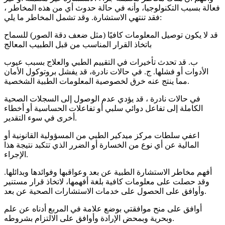
فعالة بسبب التكنولوجيا، وأنه في حالة حدوث أي من هذه المخاطر ،
فقد تنتهي الاستشارة. وقد تشمل المخاطر ما يلي:
قد لا يكون توصيل المعلومات كافيًا (مثل ضعف دقة الصور) للسماح
باتخاذ القرار المناسب من قبل الطبيب المعالج
ب. قد تحدث تأخيرات في التقييم الطبي والعلاج بسبب عيوب
الأدوات أو فشلها. ج. في حالات نادرة، قد يفشل بروتوكول الأمان
مما ينتج عنه خرق لخصوصية المعلومات الطبية الشخصية.
في حالات نادرة ، قد يؤدي عدم الوصول إلى السجلات الصحية
الكاملة إلى تفاعل دوائي سلبي أو تفاعلات الحساسية أو أخطاء
أخرى في سوء التقدير.
اعفي سلطات مركز ميدكير الطبي من المسؤولية القانونية أو
المالية عن أي نوع من الخسارة أو الضرر الذي تتكبد نتيجة هذا
الإجراء.
أفهم مخاطر الاستشارة الطبية عن بعد وعواقبها وفوائدها وبدائلها.
وقد حصلت على معلومات كافية بلغة أفهمها، لاتخاذ قرار مستنير
وأوافق على الحصول على خدمات الاستشارات الصحية عن بعد.
أوافق على منح موافقتي بوضع علامة في المربع أدناه عن علم
وبحرية وبمحض الإرادة وأوافق على الالتزام بشروطه.