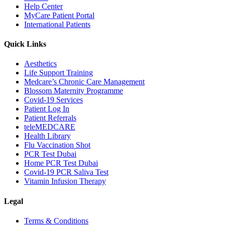
Help Center
MyCare Patient Portal
International Patients
Quick Links
Aesthetics
Life Support Training
Medcare’s Chronic Care Management
Blossom Maternity Programme
Covid-19 Services
Patient Log In
Patient Referrals
teleMEDCARE
Health Library
Flu Vaccination Shot
PCR Test Dubai
Home PCR Test Dubai
Covid-19 PCR Saliva Test
Vitamin Infusion Therapy
Legal
Terms & Conditions