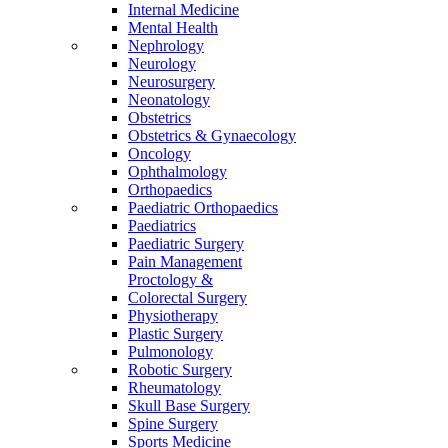
Internal Medicine
Mental Health
Nephrology
Neurology
Neurosurgery
Neonatology
Obstetrics
Obstetrics & Gynaecology
Oncology
Ophthalmology
Orthopaedics
Paediatric Orthopaedics
Paediatrics
Paediatric Surgery
Pain Management
Proctology &
Colorectal Surgery
Physiotherapy
Plastic Surgery
Pulmonology
Robotic Surgery
Rheumatology
Skull Base Surgery
Spine Surgery
Sports Medicine