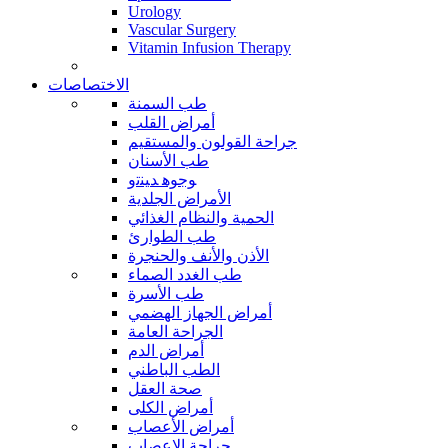
Urology
Vascular Surgery
Vitamin Infusion Therapy
الاختصاصات
طب السمنة
أمراض القلب
جراحة القولون والمستقيم
طب الأسنان
ﻮﺟﻮﻫ ﺪﻴﻨﺗﻭ
الأمراض الجلدية
الحمية والنظام الغذائي
طب الطوارئ
الأذن والأنف والحنجرة
طب الغدد الصماء
طب الأسرة
أمراض الجهاز الهضمي
الجراحة العامة
أمراض الدم
الطب الباطني
صحة العقل
أمراض الكلى
أمراض الأعصاب
جراحة الاعصاب