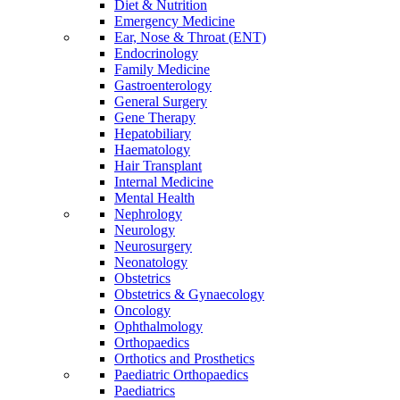
Diet & Nutrition
Emergency Medicine
Ear, Nose & Throat (ENT)
Endocrinology
Family Medicine
Gastroenterology
General Surgery
Gene Therapy
Hepatobiliary
Haematology
Hair Transplant
Internal Medicine
Mental Health
Nephrology
Neurology
Neurosurgery
Neonatology
Obstetrics
Obstetrics & Gynaecology
Oncology
Ophthalmology
Orthopaedics
Orthotics and Prosthetics
Paediatric Orthopaedics
Paediatrics