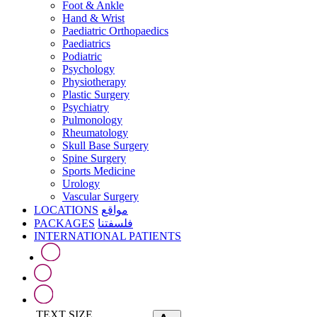
Foot & Ankle
Hand & Wrist
Paediatric Orthopaedics
Paediatrics
Podiatric
Psychology
Physiotherapy
Plastic Surgery
Psychiatry
Pulmonology
Rheumatology
Skull Base Surgery
Spine Surgery
Sports Medicine
Urology
Vascular Surgery
LOCATIONS
مواقع
PACKAGES
فلسفتنا
INTERNATIONAL PATIENTS
TEXT SIZE