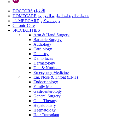
DOCTORS
الأطباء
HOMECARE
خدمات الرعاية الطبية المنزلية
teleMEDCARE
تيلي ميدكير
Chronic Care
SPECIALITIES
Arm & Hand Surgery
Bariatric Surgery
Audiology
Cardiology
Dentistry
Dento faces
Dermatology
Diet & Nutrition
Emergency Medicine
Ear, Nose & Throat (ENT)
Endocrinology
Family Medicine
Gastroenterology
General Surgery
Gene Therapy
Hepatobiliary
Haematology
Hair Transplant