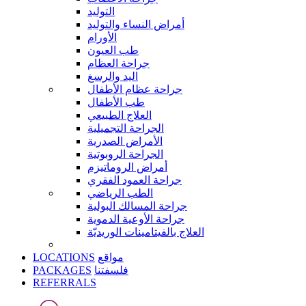
التوليد
أمراض النساء والتوليد
الأورام
طب العيون
جراحة العظام
اليد والرسغ
جراحة عظام الأطفال
طب الأطفال
العلاج الطبيعي
الجراحة التجميلية
الأمراض الصدرية
الجراحة الروبوتية
أمراض الروماتيزم
جراحة العمود الفقري
الطب الرياضي
جراحة المسالك البولية
جراحة الأوعية الدموية
العلاج بالفيتامينات الوريديّة
LOCATIONS
مواقع
PACKAGES
فلسفتنا
REFERRALS