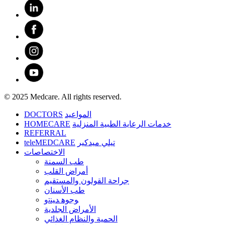
© 2025 Medcare. All rights reserved.
DOCTORS
المواعيد
HOMECARE
خدمات الرعاية الطبية المنزلية
REFERRAL
teleMEDCARE
تيلي ميدكير
الاختصاصات
طب السمنة
أمراض القلب
جراحة القولون والمستقيم
طب الأسنان
ﻮﺟﻮﻫ ﺪﻴﻨﺗﻭ
الأمراض الجلدية
الحمية والنظام الغذائي