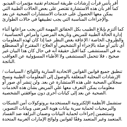
أقر بأنني قرأت إرشادات طريقة استخدام تقنية مؤتمرات الفيديو.
كما أقر بأن هذه الاستشارة تقتصر على بعض الحالات الطبية التي
يمكن معها الحصول على خدمات الاستشارات الصحية عن بعد
والإجراءات المناسبة التي يجب تطبيقها في حالات الطوارئ.
كما ألتزم بإبلاغ الطبيب بكل الحقائق المهمة التي يجب مراعاتها أثناء
إدارة الحالة الطبية للمريض وتاريخه المرضي/ وأمراض الحساسية /
والظروف الخاصة / الإعاقة بغض النظر عما إذا كان لهذه المعلومات
أي تأثير أو صلة بالإجراء أو التشخيص أو العلاج / المقترح أو المضطلع
به في المستشفى. كما أقبل حقيقة أنه في حال كان هذا البيان غير
صحيح ، فلا تتحمل المستشفى ولا الأطباء المسؤولية عن العواقب
الناتجة.
تنطبق جميع قوانين القوانين الاتحادية السارية واللوائح / السياسات /
الإرشادات المحلية المتعلقة بالوصول إلى المعلومات الطبية ونسخ
سجلاتي الصحية على هذه الاستشارة عن بعد. ولن تنشر أي صور أو
معلومات يمكن التعرف معها على المريض بشأن هذه الخدمات
الصحية عن بعد إلى كيانات أخرى دون موافقتي الشخصية.
ستشمل الأنظمة الإلكترونية المستخدمة بروتوكولات أمن الشبكات
والبرمجيات لحماية سرية بيانات هوية المرضى وبيانات التصوير،
وستتضمن إجراءات لحماية البيانات وضمان النزاهة ضد الفساد
المتعمد وغير المتعمد وفقًا لقوانين ولوائح الإمارات العربية المتحدة.