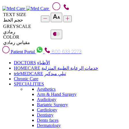
TEXT SIZE
حجم الخط
GREYSCALE
رمادي
COLOR
مقياس رمادي
800 633 2273
Patient Portal
DOCTORS
الأطباء
HOMECARE
خدمات الرعاية الطبية المنزلية
teleMEDCARE
تيلي ميدكير
Chronic Care
SPECIALITIES
Aesthetics
Arm & Hand Surgery
Audiology
Bariatric Surgery
Cardiology
Dentistry
Dento faces
Dermatology