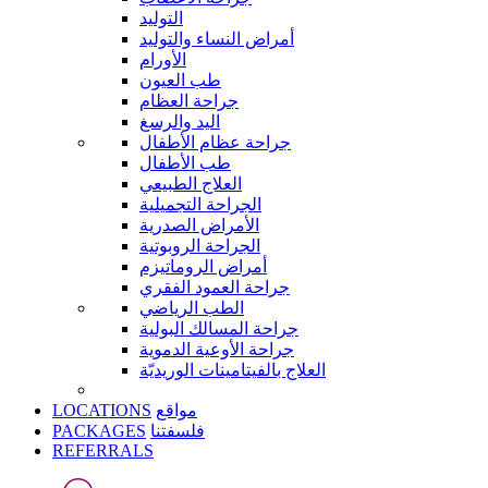
التوليد
أمراض النساء والتوليد
الأورام
طب العيون
جراحة العظام
اليد والرسغ
جراحة عظام الأطفال
طب الأطفال
العلاج الطبيعي
الجراحة التجميلية
الأمراض الصدرية
الجراحة الروبوتية
أمراض الروماتيزم
جراحة العمود الفقري
الطب الرياضي
جراحة المسالك البولية
جراحة الأوعية الدموية
العلاج بالفيتامينات الوريديّة
LOCATIONS
مواقع
PACKAGES
فلسفتنا
REFERRALS