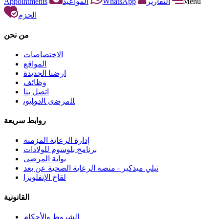
Appointments
المواعيد
WhatsApp
التقارير
Menu
الحزم
من نحن
الاختصاصات
المواقع
ارضنا الجديدة
وظائف
اتصل بنا
ﺎﻠﻣﺮﺿﻯ ﺎﻟﺩﻮﻠﻳﻮﻧ
روابط سريعة
إدارة الرعاية المزمنة
برنامج بلوسوم للولادات
بوابة المرضى
تيلي ميدكير - منصة الرعاية الصحية عن بعد
لقاح الإنفلونزا
القانونية
الشروط والأحكام