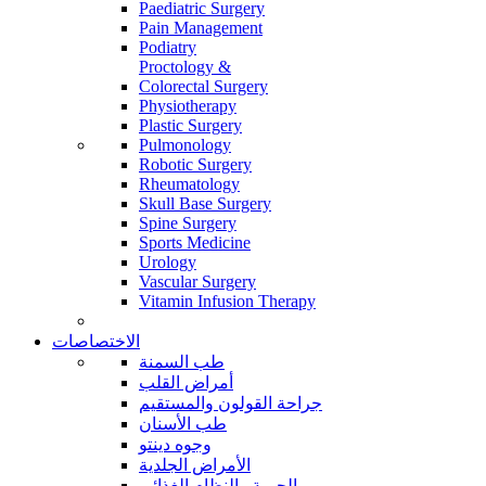
Paediatric Surgery
Pain Management
Podiatry
Proctology &
Colorectal Surgery
Physiotherapy
Plastic Surgery
Pulmonology
Robotic Surgery
Rheumatology
Skull Base Surgery
Spine Surgery
Sports Medicine
Urology
Vascular Surgery
Vitamin Infusion Therapy
الاختصاصات
طب السمنة
أمراض القلب
جراحة القولون والمستقيم
طب الأسنان
وجوه دينتو
الأمراض الجلدية
الحمية والنظام الغذائي