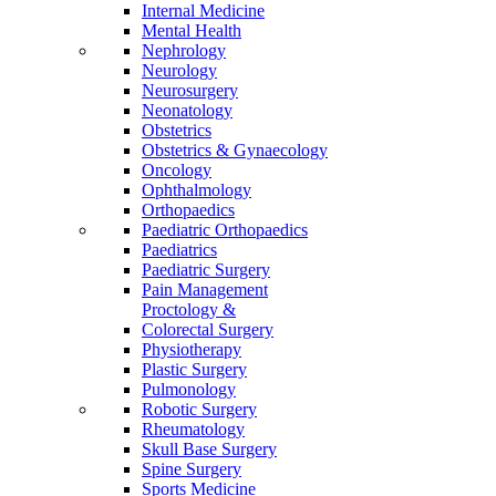
Internal Medicine
Mental Health
Nephrology
Neurology
Neurosurgery
Neonatology
Obstetrics
Obstetrics & Gynaecology
Oncology
Ophthalmology
Orthopaedics
Paediatric Orthopaedics
Paediatrics
Paediatric Surgery
Pain Management
Proctology &
Colorectal Surgery
Physiotherapy
Plastic Surgery
Pulmonology
Robotic Surgery
Rheumatology
Skull Base Surgery
Spine Surgery
Sports Medicine