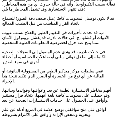
فعالة بسبب التكنولوجيا، وأنه في حالة حدوث أي من هذه المخاطر ،
فقد تنتهي الاستشارة. وقد تشمل المخاطر ما يلي:
قد لا يكون توصيل المعلومات كافيًا (مثل ضعف دقة الصور) للسماح
باتخاذ القرار المناسب من قبل الطبيب المعالج
ب. قد تحدث تأخيرات في التقييم الطبي والعلاج بسبب عيوب
الأدوات أو فشلها. ج. في حالات نادرة، قد يفشل بروتوكول الأمان
مما ينتج عنه خرق لخصوصية المعلومات الطبية الشخصية.
في حالات نادرة ، قد يؤدي عدم الوصول إلى السجلات الصحية
الكاملة إلى تفاعل دوائي سلبي أو تفاعلات الحساسية أو أخطاء
أخرى في سوء التقدير.
اعفي سلطات مركز ميدكير الطبي من المسؤولية القانونية أو
المالية عن أي نوع من الخسارة أو الضرر الذي تتكبد نتيجة هذا
الإجراء.
أفهم مخاطر الاستشارة الطبية عن بعد وعواقبها وفوائدها وبدائلها.
وقد حصلت على معلومات كافية بلغة أفهمها، لاتخاذ قرار مستنير
وأوافق على الحصول على خدمات الاستشارات الصحية عن بعد.
أوافق على منح موافقتي بوضع علامة في المربع أدناه عن علم
وبحرية وبمحض الإرادة وأوافق على الالتزام بشروطه.