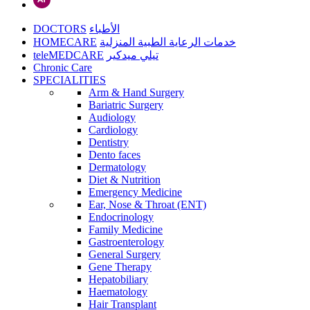
DOCTORS
الأطباء
HOMECARE
خدمات الرعاية الطبية المنزلية
teleMEDCARE
تيلي ميدكير
Chronic Care
SPECIALITIES
Arm & Hand Surgery
Bariatric Surgery
Audiology
Cardiology
Dentistry
Dento faces
Dermatology
Diet & Nutrition
Emergency Medicine
Ear, Nose & Throat (ENT)
Endocrinology
Family Medicine
Gastroenterology
General Surgery
Gene Therapy
Hepatobiliary
Haematology
Hair Transplant