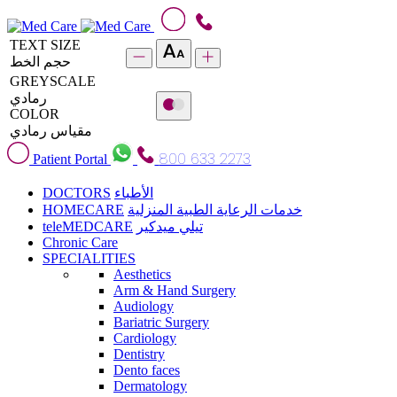
TEXT SIZE
حجم الخط
GREYSCALE
رمادي
COLOR
مقياس رمادي
800 633 2273
Patient Portal
DOCTORS
الأطباء
HOMECARE
خدمات الرعاية الطبية المنزلية
teleMEDCARE
تيلي ميدكير
Chronic Care
SPECIALITIES
Aesthetics
Arm & Hand Surgery
Audiology
Bariatric Surgery
Cardiology
Dentistry
Dento faces
Dermatology