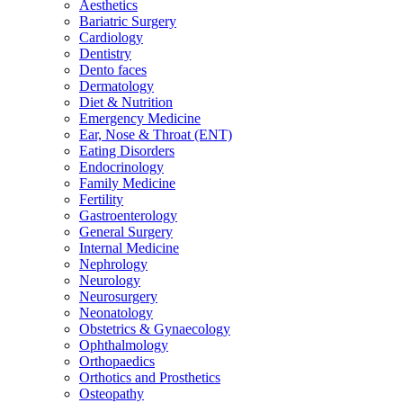
Aesthetics
Bariatric Surgery
Cardiology
Dentistry
Dento faces
Dermatology
Diet & Nutrition
Emergency Medicine
Ear, Nose & Throat (ENT)
Eating Disorders
Endocrinology
Family Medicine
Fertility
Gastroenterology
General Surgery
Internal Medicine
Nephrology
Neurology
Neurosurgery
Neonatology
Obstetrics & Gynaecology
Ophthalmology
Orthopaedics
Orthotics and Prosthetics
Osteopathy