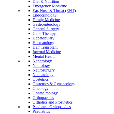
Diet & Nutrition
Emergency Medicine
Ear, Nose & Throat (ENT)
Endocrinology
Family Medicine
Gastroenterology
General Surgery
Gene Therapy
Hepatobiliary
Haematology
Hair Transplant
Internal Medicine
Mental Health
Nephrology
Neurology
Neurosurgery
Neonatology
Obstetrics
Obstetrics & Gynaecology
Oncology
Ophthalmology
Orthopaedics
Orthotics and Prosthetics
Paediatric Orthopaedics
Paediatrics