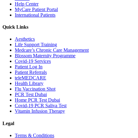
Help Center
MyCare Patient Portal
International Patients
Quick Links
Aesthetics
Life Support Training
Medcare’s Chronic Care Management
Blossom Maternity Programme
Covid-19 Services
Patient Log In
Patient Referrals
teleMEDCARE
Health Library
Flu Vaccination Shot
PCR Test Dubai
Home PCR Test Dubai
Covid-19 PCR Saliva Test
Vitamin Infusion Therapy
Legal
Terms & Conditions