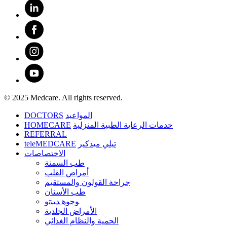
© 2025 Medcare. All rights reserved.
DOCTORS
المواعيد
HOMECARE
خدمات الرعاية الطبية المنزلية
REFERRAL
teleMEDCARE
تيلي ميدكير
الاختصاصات
طب السمنة
أمراض القلب
جراحة القولون والمستقيم
طب الأسنان
ﻮﺟﻮﻫ ﺪﻴﻨﺗﻭ
الأمراض الجلدية
الحمية والنظام الغذائي