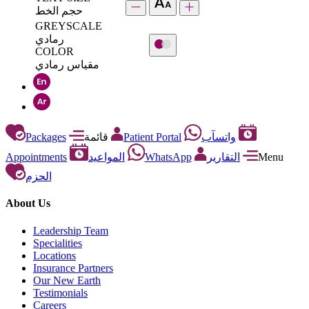
حجم الخط
GREYSCALE
رمادي
COLOR
مقياس رمادي
Packages
قائمة
Patient Portal
واتسآب
Appointments
المواعيد
WhatsApp
التقارير
Menu
الحزم
About Us
Leadership Team
Specialities
Locations
Insurance Partners
Our New Earth
Testimonials
Careers