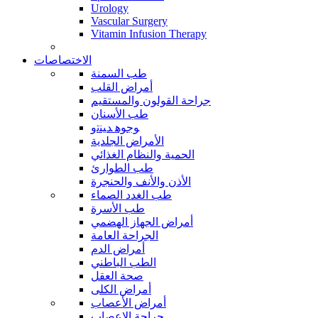
Urology
Vascular Surgery
Vitamin Infusion Therapy
الاختصاصات
طب السمنة
أمراض القلب
جراحة القولون والمستقيم
طب الأسنان
ﻮﺟﻮﻫ ﺪﻴﻨﺗﻭ
الأمراض الجلدية
الحمية والنظام الغذائي
طب الطوارئ
الأذن والأنف والحنجرة
طب الغدد الصماء
طب الأسرة
أمراض الجهاز الهضمي
الجراحة العامة
أمراض الدم
الطب الباطني
صحة العقل
أمراض الكلى
أمراض الأعصاب
جراحة الاعصاب