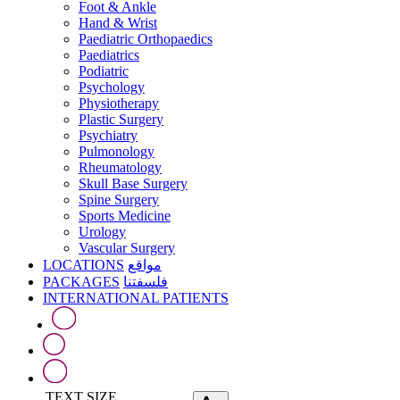
Foot & Ankle
Hand & Wrist
Paediatric Orthopaedics
Paediatrics
Podiatric
Psychology
Physiotherapy
Plastic Surgery
Psychiatry
Pulmonology
Rheumatology
Skull Base Surgery
Spine Surgery
Sports Medicine
Urology
Vascular Surgery
LOCATIONS
مواقع
PACKAGES
فلسفتنا
INTERNATIONAL PATIENTS
TEXT SIZE