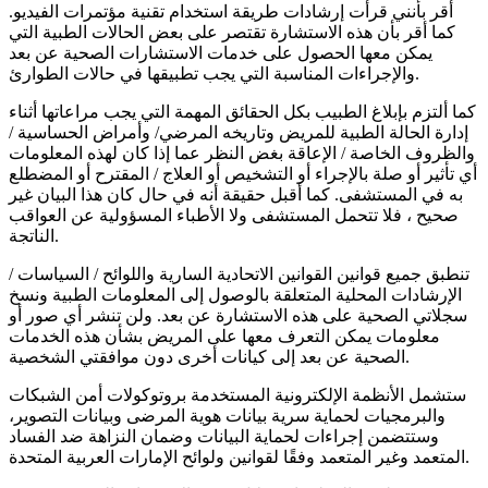
أقر بأنني قرأت إرشادات طريقة استخدام تقنية مؤتمرات الفيديو.
كما أقر بأن هذه الاستشارة تقتصر على بعض الحالات الطبية التي
يمكن معها الحصول على خدمات الاستشارات الصحية عن بعد
والإجراءات المناسبة التي يجب تطبيقها في حالات الطوارئ.
كما ألتزم بإبلاغ الطبيب بكل الحقائق المهمة التي يجب مراعاتها أثناء
إدارة الحالة الطبية للمريض وتاريخه المرضي/ وأمراض الحساسية /
والظروف الخاصة / الإعاقة بغض النظر عما إذا كان لهذه المعلومات
أي تأثير أو صلة بالإجراء أو التشخيص أو العلاج / المقترح أو المضطلع
به في المستشفى. كما أقبل حقيقة أنه في حال كان هذا البيان غير
صحيح ، فلا تتحمل المستشفى ولا الأطباء المسؤولية عن العواقب
الناتجة.
تنطبق جميع قوانين القوانين الاتحادية السارية واللوائح / السياسات /
الإرشادات المحلية المتعلقة بالوصول إلى المعلومات الطبية ونسخ
سجلاتي الصحية على هذه الاستشارة عن بعد. ولن تنشر أي صور أو
معلومات يمكن التعرف معها على المريض بشأن هذه الخدمات
الصحية عن بعد إلى كيانات أخرى دون موافقتي الشخصية.
ستشمل الأنظمة الإلكترونية المستخدمة بروتوكولات أمن الشبكات
والبرمجيات لحماية سرية بيانات هوية المرضى وبيانات التصوير،
وستتضمن إجراءات لحماية البيانات وضمان النزاهة ضد الفساد
المتعمد وغير المتعمد وفقًا لقوانين ولوائح الإمارات العربية المتحدة.