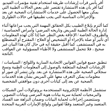
أقر بأنني قرأت إرشادات طريقة استخدام تقنية مؤتمرات الفيديو.
كما أقر بأن هذه الاستشارة تقتصر على بعض الحالات الطبية التي
يمكن معها الحصول على خدمات الاستشارات الصحية عن بعد
والإجراءات المناسبة التي يجب تطبيقها في حالات الطوارئ.
كما ألتزم بإبلاغ الطبيب بكل الحقائق المهمة التي يجب مراعاتها أثناء
إدارة الحالة الطبية للمريض وتاريخه المرضي/ وأمراض الحساسية /
والظروف الخاصة / الإعاقة بغض النظر عما إذا كان لهذه المعلومات
أي تأثير أو صلة بالإجراء أو التشخيص أو العلاج / المقترح أو المضطلع
به في المستشفى. كما أقبل حقيقة أنه في حال كان هذا البيان غير
صحيح ، فلا تتحمل المستشفى ولا الأطباء المسؤولية عن العواقب
الناتجة.
تنطبق جميع قوانين القوانين الاتحادية السارية واللوائح / السياسات /
الإرشادات المحلية المتعلقة بالوصول إلى المعلومات الطبية ونسخ
سجلاتي الصحية على هذه الاستشارة عن بعد. ولن تنشر أي صور أو
معلومات يمكن التعرف معها على المريض بشأن هذه الخدمات
الصحية عن بعد إلى كيانات أخرى دون موافقتي الشخصية.
ستشمل الأنظمة الإلكترونية المستخدمة بروتوكولات أمن الشبكات
والبرمجيات لحماية سرية بيانات هوية المرضى وبيانات التصوير،
وستتضمن إجراءات لحماية البيانات وضمان النزاهة ضد الفساد
المتعمد وغير المتعمد وفقًا لقوانين ولوائح الإمارات العربية المتحدة.