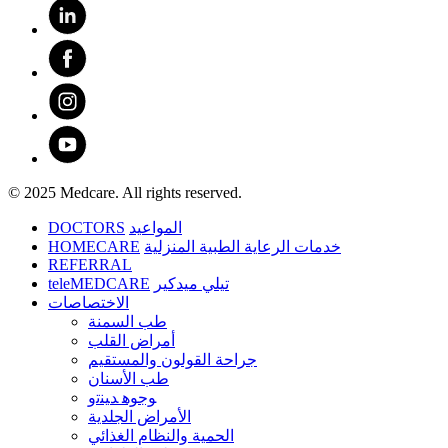
© 2025 Medcare. All rights reserved.
DOCTORS
المواعيد
HOMECARE
خدمات الرعاية الطبية المنزلية
REFERRAL
teleMEDCARE
تيلي ميدكير
الاختصاصات
طب السمنة
أمراض القلب
جراحة القولون والمستقيم
طب الأسنان
ﻮﺟﻮﻫ ﺪﻴﻨﺗﻭ
الأمراض الجلدية
الحمية والنظام الغذائي