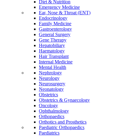
Diet & Nutrition
Emergency Medicine
Ear, Nose & Throat (ENT)
Endocrinology
Family Medicine
Gastroenterology
General Surgery
Gene Therapy
Hepatobiliary
Haematology
Hair Transplant
Internal Medicine
Mental Health
Nephrology
Neurology
Neurosurgery
Neonatology
Obstetrics
Obstetrics & Gynaecology
Oncology
Ophthalmology
Orthopaedics
Orthotics and Prosthetics
Paediatric Orthopaedics
Paediatrics