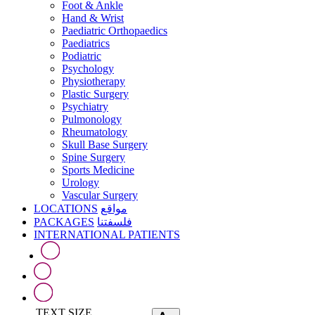
Foot & Ankle
Hand & Wrist
Paediatric Orthopaedics
Paediatrics
Podiatric
Psychology
Physiotherapy
Plastic Surgery
Psychiatry
Pulmonology
Rheumatology
Skull Base Surgery
Spine Surgery
Sports Medicine
Urology
Vascular Surgery
LOCATIONS
مواقع
PACKAGES
فلسفتنا
INTERNATIONAL PATIENTS
TEXT SIZE