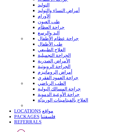
التوليد
أمراض النساء والتوليد
الأورام
طب العيون
جراحة العظام
اليد والرسغ
جراحة عظام الأطفال
طب الأطفال
العلاج الطبيعي
الجراحة التجميلية
الأمراض الصدرية
الجراحة الروبوتية
أمراض الروماتيزم
جراحة العمود الفقري
الطب الرياضي
جراحة المسالك البولية
جراحة الأوعية الدموية
العلاج بالفيتامينات الوريديّة
LOCATIONS
مواقع
PACKAGES
فلسفتنا
REFERRALS