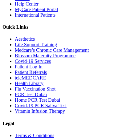
Help Center
MyCare Patient Portal
International Patients
Quick Links
Aesthetics
Life Support Training
Medcare’s Chronic Care Management
Blossom Maternity Programme
Covid-19 Services
Patient Log In
Patient Referrals
teleMEDCARE
Health Library
Flu Vaccination Shot
PCR Test Dubai
Home PCR Test Dubai
Covid-19 PCR Saliva Test
Vitamin Infusion Therapy
Legal
Terms & Conditions