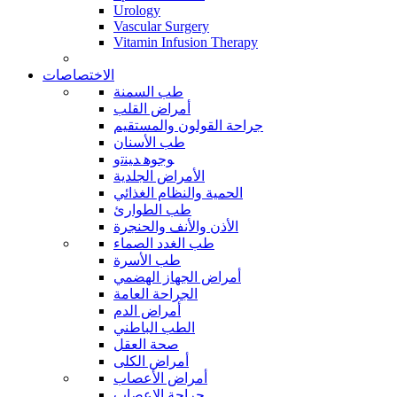
Urology
Vascular Surgery
Vitamin Infusion Therapy
الاختصاصات
طب السمنة
أمراض القلب
جراحة القولون والمستقيم
طب الأسنان
ﻮﺟﻮﻫ ﺪﻴﻨﺗﻭ
الأمراض الجلدية
الحمية والنظام الغذائي
طب الطوارئ
الأذن والأنف والحنجرة
طب الغدد الصماء
طب الأسرة
أمراض الجهاز الهضمي
الجراحة العامة
أمراض الدم
الطب الباطني
صحة العقل
أمراض الكلى
أمراض الأعصاب
جراحة الاعصاب