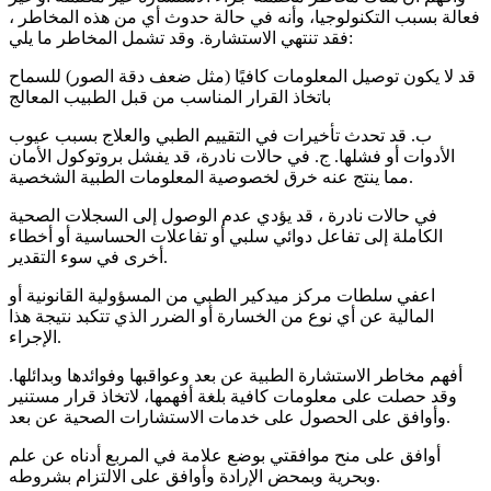
فعالة بسبب التكنولوجيا، وأنه في حالة حدوث أي من هذه المخاطر ،
فقد تنتهي الاستشارة. وقد تشمل المخاطر ما يلي:
قد لا يكون توصيل المعلومات كافيًا (مثل ضعف دقة الصور) للسماح
باتخاذ القرار المناسب من قبل الطبيب المعالج
ب. قد تحدث تأخيرات في التقييم الطبي والعلاج بسبب عيوب
الأدوات أو فشلها. ج. في حالات نادرة، قد يفشل بروتوكول الأمان
مما ينتج عنه خرق لخصوصية المعلومات الطبية الشخصية.
في حالات نادرة ، قد يؤدي عدم الوصول إلى السجلات الصحية
الكاملة إلى تفاعل دوائي سلبي أو تفاعلات الحساسية أو أخطاء
أخرى في سوء التقدير.
اعفي سلطات مركز ميدكير الطبي من المسؤولية القانونية أو
المالية عن أي نوع من الخسارة أو الضرر الذي تتكبد نتيجة هذا
الإجراء.
أفهم مخاطر الاستشارة الطبية عن بعد وعواقبها وفوائدها وبدائلها.
وقد حصلت على معلومات كافية بلغة أفهمها، لاتخاذ قرار مستنير
وأوافق على الحصول على خدمات الاستشارات الصحية عن بعد.
أوافق على منح موافقتي بوضع علامة في المربع أدناه عن علم
وبحرية وبمحض الإرادة وأوافق على الالتزام بشروطه.