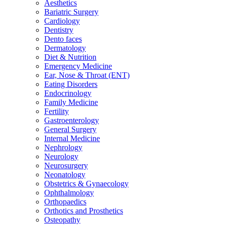
Aesthetics
Bariatric Surgery
Cardiology
Dentistry
Dento faces
Dermatology
Diet & Nutrition
Emergency Medicine
Ear, Nose & Throat (ENT)
Eating Disorders
Endocrinology
Family Medicine
Fertility
Gastroenterology
General Surgery
Internal Medicine
Nephrology
Neurology
Neurosurgery
Neonatology
Obstetrics & Gynaecology
Ophthalmology
Orthopaedics
Orthotics and Prosthetics
Osteopathy