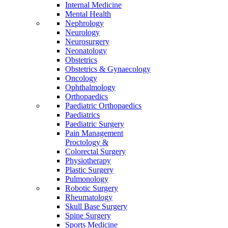
Internal Medicine
Mental Health
Nephrology
Neurology
Neurosurgery
Neonatology
Obstetrics
Obstetrics & Gynaecology
Oncology
Ophthalmology
Orthopaedics
Paediatric Orthopaedics
Paediatrics
Paediatric Surgery
Pain Management
Proctology &
Colorectal Surgery
Physiotherapy
Plastic Surgery
Pulmonology
Robotic Surgery
Rheumatology
Skull Base Surgery
Spine Surgery
Sports Medicine