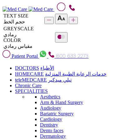
TEXT SIZE
حجم الخط
GREYSCALE
رمادي
COLOR
مقياس رمادي
800 633 2273
Patient Portal
DOCTORS
الأطباء
HOMECARE
خدمات الرعاية الطبية المنزلية
teleMEDCARE
تيلي ميدكير
Chronic Care
SPECIALITIES
Aesthetics
Arm & Hand Surgery
Audiology
Bariatric Surgery
Cardiology
Dentistry
Dento faces
Dermatology