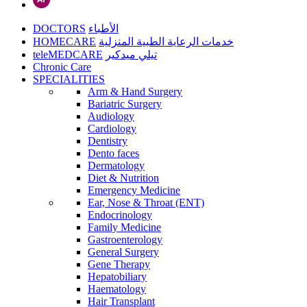
DOCTORS
الأطباء
HOMECARE
خدمات الرعاية الطبية المنزلية
teleMEDCARE
تيلي ميدكير
Chronic Care
SPECIALITIES
Arm & Hand Surgery
Bariatric Surgery
Audiology
Cardiology
Dentistry
Dento faces
Dermatology
Diet & Nutrition
Emergency Medicine
Ear, Nose & Throat (ENT)
Endocrinology
Family Medicine
Gastroenterology
General Surgery
Gene Therapy
Hepatobiliary
Haematology
Hair Transplant