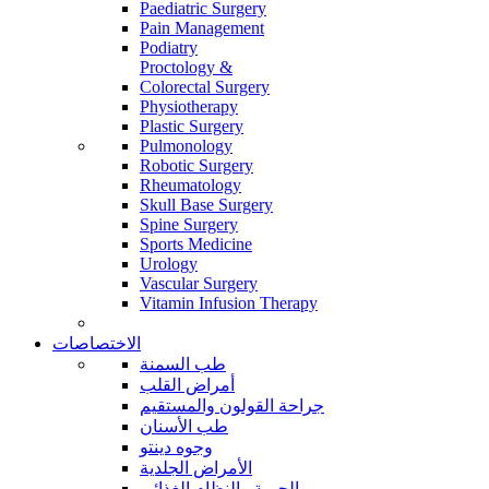
Paediatric Surgery
Pain Management
Podiatry
Proctology &
Colorectal Surgery
Physiotherapy
Plastic Surgery
Pulmonology
Robotic Surgery
Rheumatology
Skull Base Surgery
Spine Surgery
Sports Medicine
Urology
Vascular Surgery
Vitamin Infusion Therapy
الاختصاصات
طب السمنة
أمراض القلب
جراحة القولون والمستقيم
طب الأسنان
وجوه دينتو
الأمراض الجلدية
الحمية والنظام الغذائي