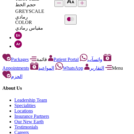
حجم الخط
GREYSCALE
رمادي
COLOR
مقياس رمادي
Packages
قائمة
Patient Portal
واتسآب
Appointments
المواعيد
WhatsApp
التقارير
Menu
الحزم
About Us
Leadership Team
Specialities
Locations
Insurance Partners
Our New Earth
Testimonials
Careers