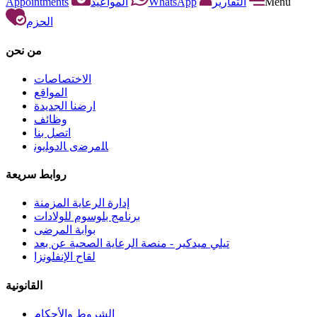
Appointments
المواعيد
WhatsApp
التقارير
Menu
الحزم
من نحن
الاختصاصات
المواقع
ارضنا الجديدة
وظائف
اتصل بنا
ﺎﻠﻣﺮﺿﻯ ﺎﻟﺩﻮﻠﻳﻮﻧ
روابط سريعة
إدارة الرعاية المزمنة
برنامج بلوسوم للولادات
بوابة المرضى
تيلي ميدكير - منصة الرعاية الصحية عن بعد
لقاح الإنفلونزا
القانونية
الشروط والأحكام