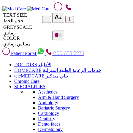
TEXT SIZE
حجم الخط
GREYSCALE
رمادي
COLOR
مقياس رمادي
800 633 2273
Patient Portal
DOCTORS
الأطباء
HOMECARE
خدمات الرعاية الطبية المنزلية
teleMEDCARE
تيلي ميدكير
Chronic Care
SPECIALITIES
Aesthetics
Arm & Hand Surgery
Audiology
Bariatric Surgery
Cardiology
Dentistry
Dento faces
Dermatology