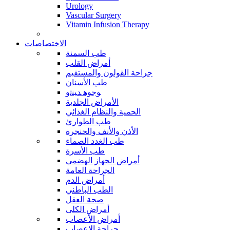
Urology
Vascular Surgery
Vitamin Infusion Therapy
الاختصاصات
طب السمنة
أمراض القلب
جراحة القولون والمستقيم
طب الأسنان
ﻮﺟﻮﻫ ﺪﻴﻨﺗﻭ
الأمراض الجلدية
الحمية والنظام الغذائي
طب الطوارئ
الأذن والأنف والحنجرة
طب الغدد الصماء
طب الأسرة
أمراض الجهاز الهضمي
الجراحة العامة
أمراض الدم
الطب الباطني
صحة العقل
أمراض الكلى
أمراض الأعصاب
جراحة الاعصاب