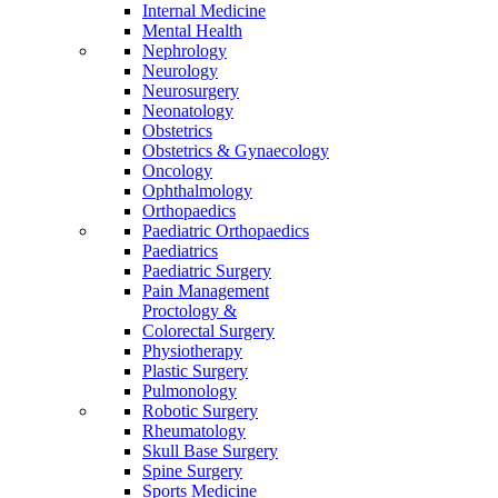
Internal Medicine
Mental Health
Nephrology
Neurology
Neurosurgery
Neonatology
Obstetrics
Obstetrics & Gynaecology
Oncology
Ophthalmology
Orthopaedics
Paediatric Orthopaedics
Paediatrics
Paediatric Surgery
Pain Management
Proctology &
Colorectal Surgery
Physiotherapy
Plastic Surgery
Pulmonology
Robotic Surgery
Rheumatology
Skull Base Surgery
Spine Surgery
Sports Medicine