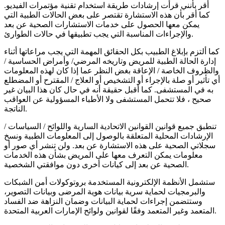
أقر بأنني قرأت إرشادات طريقة استخدام تقنية مؤتمرات الفيديو.
كما أقر بأن هذه الاستشارة تقتصر على بعض الحالات الطبية التي
يمكن معها الحصول على خدمات الاستشارات الصحية عن بعد
والإجراءات المناسبة التي يجب تطبيقها في حالات الطوارئ.
كما ألتزم بإبلاغ الطبيب بكل الحقائق المهمة التي يجب مراعاتها أثناء
إدارة الحالة الطبية للمريض وتاريخه المرضي/ وأمراض الحساسية /
والظروف الخاصة / الإعاقة بغض النظر عما إذا كان لهذه المعلومات
أي تأثير أو صلة بالإجراء أو التشخيص أو العلاج / المقترح أو المضطلع
به في المستشفى. كما أقبل حقيقة أنه في حال كان هذا البيان غير
صحيح ، فلا تتحمل المستشفى ولا الأطباء المسؤولية عن العواقب
الناتجة.
تنطبق جميع قوانين القوانين الاتحادية السارية واللوائح / السياسات /
الإرشادات المحلية المتعلقة بالوصول إلى المعلومات الطبية ونسخ
سجلاتي الصحية على هذه الاستشارة عن بعد. ولن تنشر أي صور أو
معلومات يمكن التعرف معها على المريض بشأن هذه الخدمات
الصحية عن بعد إلى كيانات أخرى دون موافقتي الشخصية.
ستشمل الأنظمة الإلكترونية المستخدمة بروتوكولات أمن الشبكات
والبرمجيات لحماية سرية بيانات هوية المرضى وبيانات التصوير،
وستتضمن إجراءات لحماية البيانات وضمان النزاهة ضد الفساد
المتعمد وغير المتعمد وفقًا لقوانين ولوائح الإمارات العربية المتحدة.