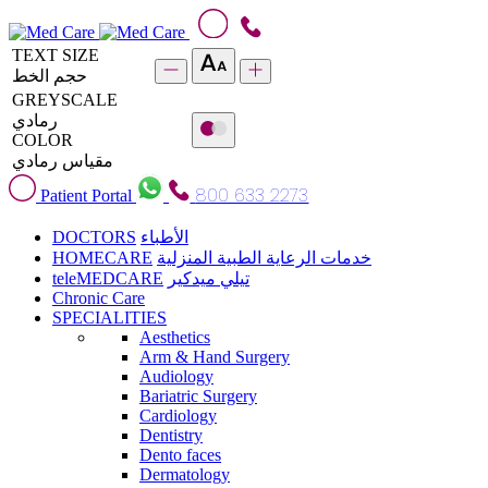
TEXT SIZE
حجم الخط
GREYSCALE
رمادي
COLOR
مقياس رمادي
800 633 2273
Patient Portal
DOCTORS
الأطباء
HOMECARE
خدمات الرعاية الطبية المنزلية
teleMEDCARE
تيلي ميدكير
Chronic Care
SPECIALITIES
Aesthetics
Arm & Hand Surgery
Audiology
Bariatric Surgery
Cardiology
Dentistry
Dento faces
Dermatology