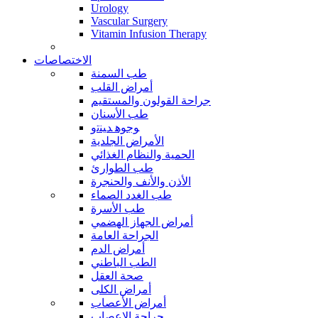
Urology
Vascular Surgery
Vitamin Infusion Therapy
الاختصاصات
طب السمنة
أمراض القلب
جراحة القولون والمستقيم
طب الأسنان
ﻮﺟﻮﻫ ﺪﻴﻨﺗﻭ
الأمراض الجلدية
الحمية والنظام الغذائي
طب الطوارئ
الأذن والأنف والحنجرة
طب الغدد الصماء
طب الأسرة
أمراض الجهاز الهضمي
الجراحة العامة
أمراض الدم
الطب الباطني
صحة العقل
أمراض الكلى
أمراض الأعصاب
جراحة الاعصاب