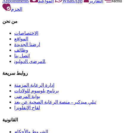
Appointments
المواعيد
WhatsApp
التقارير
Menu
الحزم
من نحن
الاختصاصات
المواقع
ارضنا الجديدة
وظائف
اتصل بنا
ﺎﻠﻣﺮﺿﻯ ﺎﻟﺩﻮﻠﻳﻮﻧ
روابط سريعة
إدارة الرعاية المزمنة
برنامج بلوسوم للولادات
بوابة المرضى
تيلي ميدكير - منصة الرعاية الصحية عن بعد
لقاح الإنفلونزا
القانونية
الشروط والأحكام