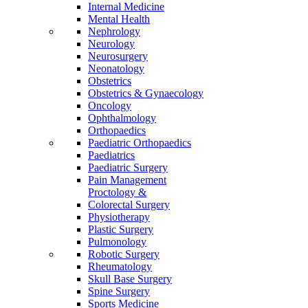
Internal Medicine
Mental Health
Nephrology
Neurology
Neurosurgery
Neonatology
Obstetrics
Obstetrics & Gynaecology
Oncology
Ophthalmology
Orthopaedics
Paediatric Orthopaedics
Paediatrics
Paediatric Surgery
Pain Management
Proctology &
Colorectal Surgery
Physiotherapy
Plastic Surgery
Pulmonology
Robotic Surgery
Rheumatology
Skull Base Surgery
Spine Surgery
Sports Medicine