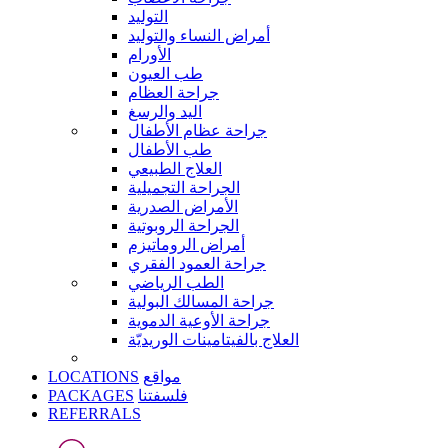
التوليد
أمراض النساء والتوليد
الأورام
طب العيون
جراحة العظام
اليد والرسغ
جراحة عظام الأطفال
طب الأطفال
العلاج الطبيعي
الجراحة التجميلية
الأمراض الصدرية
الجراحة الروبوتية
أمراض الروماتيزم
جراحة العمود الفقري
الطب الرياضي
جراحة المسالك البولية
جراحة الأوعية الدموية
العلاج بالفيتامينات الوريديّة
LOCATIONS
مواقع
PACKAGES
فلسفتنا
REFERRALS