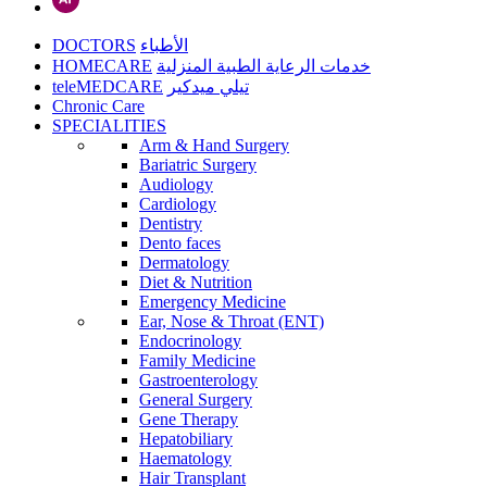
DOCTORS
الأطباء
HOMECARE
خدمات الرعاية الطبية المنزلية
teleMEDCARE
تيلي ميدكير
Chronic Care
SPECIALITIES
Arm & Hand Surgery
Bariatric Surgery
Audiology
Cardiology
Dentistry
Dento faces
Dermatology
Diet & Nutrition
Emergency Medicine
Ear, Nose & Throat (ENT)
Endocrinology
Family Medicine
Gastroenterology
General Surgery
Gene Therapy
Hepatobiliary
Haematology
Hair Transplant