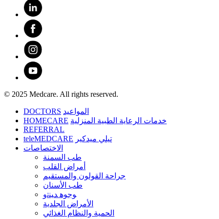
© 2025 Medcare. All rights reserved.
DOCTORS
المواعيد
HOMECARE
خدمات الرعاية الطبية المنزلية
REFERRAL
teleMEDCARE
تيلي ميدكير
الاختصاصات
طب السمنة
أمراض القلب
جراحة القولون والمستقيم
طب الأسنان
ﻮﺟﻮﻫ ﺪﻴﻨﺗﻭ
الأمراض الجلدية
الحمية والنظام الغذائي