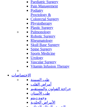
Paediatric Surgery
Pain Management
Podiatry
Proctology &
Colorectal Surgery
Physiotherapy
Plastic Surgery
Pulmonology
Robotic Surgery
Rheumatology
Skull Base Surgery
Spine Surgery
Sports Medicine
Urology
Vascular Surgery
Vitamin Infusion Therapy
الاختصاصات
طب السمنة
أمراض القلب
جراحة القولون والمستقيم
طب الأسنان
وجوه دينتو
الأمراض الجلدية
الحمية والنظام الغذائي