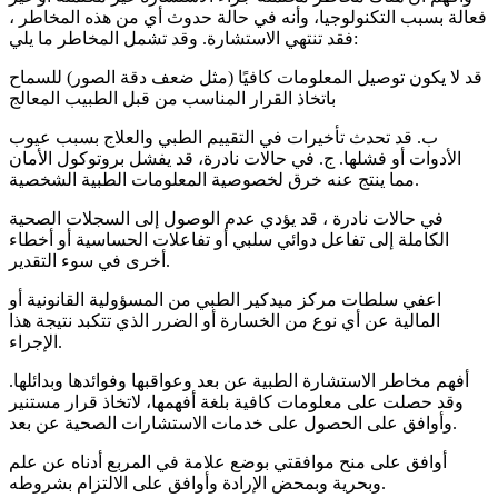
فعالة بسبب التكنولوجيا، وأنه في حالة حدوث أي من هذه المخاطر ،
فقد تنتهي الاستشارة. وقد تشمل المخاطر ما يلي:
قد لا يكون توصيل المعلومات كافيًا (مثل ضعف دقة الصور) للسماح
باتخاذ القرار المناسب من قبل الطبيب المعالج
ب. قد تحدث تأخيرات في التقييم الطبي والعلاج بسبب عيوب
الأدوات أو فشلها. ج. في حالات نادرة، قد يفشل بروتوكول الأمان
مما ينتج عنه خرق لخصوصية المعلومات الطبية الشخصية.
في حالات نادرة ، قد يؤدي عدم الوصول إلى السجلات الصحية
الكاملة إلى تفاعل دوائي سلبي أو تفاعلات الحساسية أو أخطاء
أخرى في سوء التقدير.
اعفي سلطات مركز ميدكير الطبي من المسؤولية القانونية أو
المالية عن أي نوع من الخسارة أو الضرر الذي تتكبد نتيجة هذا
الإجراء.
أفهم مخاطر الاستشارة الطبية عن بعد وعواقبها وفوائدها وبدائلها.
وقد حصلت على معلومات كافية بلغة أفهمها، لاتخاذ قرار مستنير
وأوافق على الحصول على خدمات الاستشارات الصحية عن بعد.
أوافق على منح موافقتي بوضع علامة في المربع أدناه عن علم
وبحرية وبمحض الإرادة وأوافق على الالتزام بشروطه.