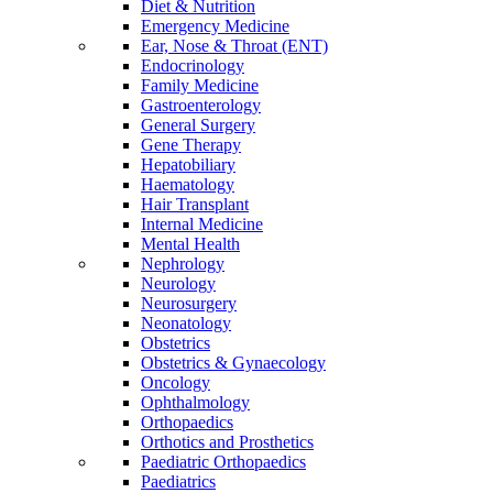
Diet & Nutrition
Emergency Medicine
Ear, Nose & Throat (ENT)
Endocrinology
Family Medicine
Gastroenterology
General Surgery
Gene Therapy
Hepatobiliary
Haematology
Hair Transplant
Internal Medicine
Mental Health
Nephrology
Neurology
Neurosurgery
Neonatology
Obstetrics
Obstetrics & Gynaecology
Oncology
Ophthalmology
Orthopaedics
Orthotics and Prosthetics
Paediatric Orthopaedics
Paediatrics