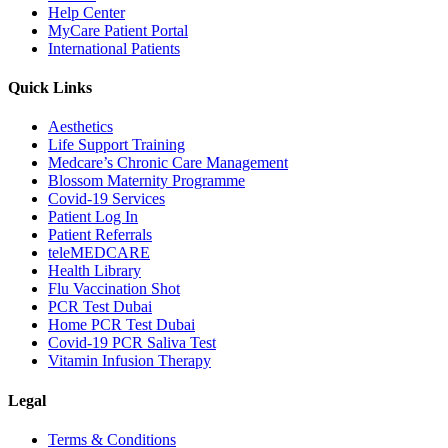
Help Center
MyCare Patient Portal
International Patients
Quick Links
Aesthetics
Life Support Training
Medcare’s Chronic Care Management
Blossom Maternity Programme
Covid-19 Services
Patient Log In
Patient Referrals
teleMEDCARE
Health Library
Flu Vaccination Shot
PCR Test Dubai
Home PCR Test Dubai
Covid-19 PCR Saliva Test
Vitamin Infusion Therapy
Legal
Terms & Conditions