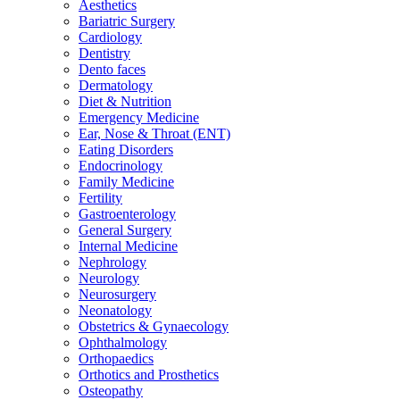
Aesthetics
Bariatric Surgery
Cardiology
Dentistry
Dento faces
Dermatology
Diet & Nutrition
Emergency Medicine
Ear, Nose & Throat (ENT)
Eating Disorders
Endocrinology
Family Medicine
Fertility
Gastroenterology
General Surgery
Internal Medicine
Nephrology
Neurology
Neurosurgery
Neonatology
Obstetrics & Gynaecology
Ophthalmology
Orthopaedics
Orthotics and Prosthetics
Osteopathy