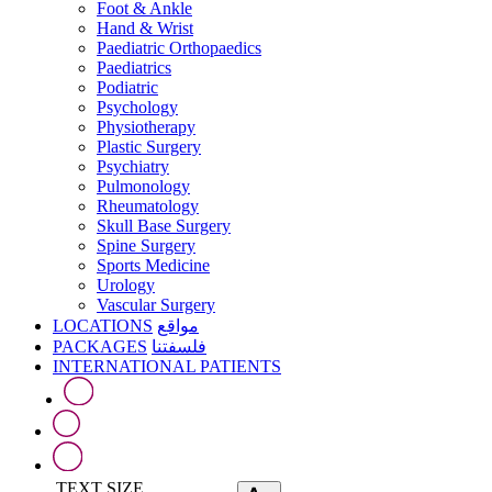
Foot & Ankle
Hand & Wrist
Paediatric Orthopaedics
Paediatrics
Podiatric
Psychology
Physiotherapy
Plastic Surgery
Psychiatry
Pulmonology
Rheumatology
Skull Base Surgery
Spine Surgery
Sports Medicine
Urology
Vascular Surgery
LOCATIONS
مواقع
PACKAGES
فلسفتنا
INTERNATIONAL PATIENTS
TEXT SIZE