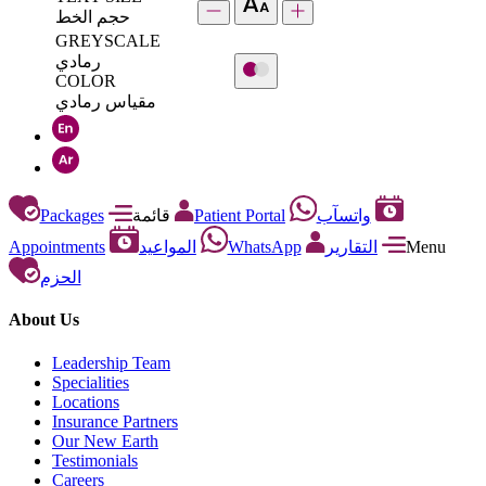
حجم الخط
GREYSCALE
رمادي
COLOR
مقياس رمادي
Packages
قائمة
Patient Portal
واتسآب
Appointments
المواعيد
WhatsApp
التقارير
Menu
الحزم
About Us
Leadership Team
Specialities
Locations
Insurance Partners
Our New Earth
Testimonials
Careers