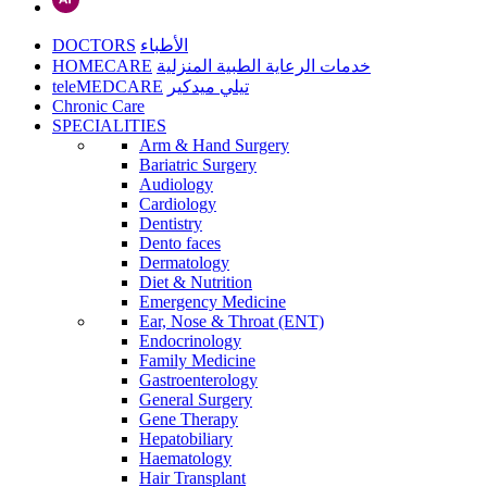
DOCTORS
الأطباء
HOMECARE
خدمات الرعاية الطبية المنزلية
teleMEDCARE
تيلي ميدكير
Chronic Care
SPECIALITIES
Arm & Hand Surgery
Bariatric Surgery
Audiology
Cardiology
Dentistry
Dento faces
Dermatology
Diet & Nutrition
Emergency Medicine
Ear, Nose & Throat (ENT)
Endocrinology
Family Medicine
Gastroenterology
General Surgery
Gene Therapy
Hepatobiliary
Haematology
Hair Transplant