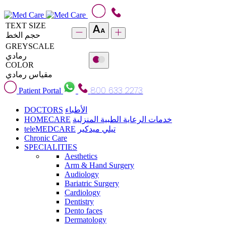
TEXT SIZE
حجم الخط
GREYSCALE
رمادي
COLOR
مقياس رمادي
800 633 2273
Patient Portal
DOCTORS
الأطباء
HOMECARE
خدمات الرعاية الطبية المنزلية
teleMEDCARE
تيلي ميدكير
Chronic Care
SPECIALITIES
Aesthetics
Arm & Hand Surgery
Audiology
Bariatric Surgery
Cardiology
Dentistry
Dento faces
Dermatology