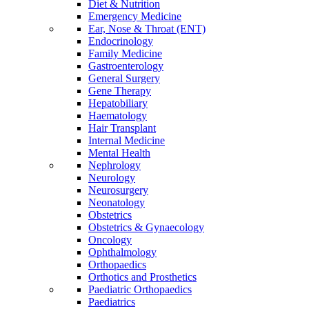
Diet & Nutrition
Emergency Medicine
Ear, Nose & Throat (ENT)
Endocrinology
Family Medicine
Gastroenterology
General Surgery
Gene Therapy
Hepatobiliary
Haematology
Hair Transplant
Internal Medicine
Mental Health
Nephrology
Neurology
Neurosurgery
Neonatology
Obstetrics
Obstetrics & Gynaecology
Oncology
Ophthalmology
Orthopaedics
Orthotics and Prosthetics
Paediatric Orthopaedics
Paediatrics