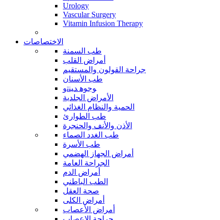
Urology
Vascular Surgery
Vitamin Infusion Therapy
الاختصاصات
طب السمنة
أمراض القلب
جراحة القولون والمستقيم
طب الأسنان
ﻮﺟﻮﻫ ﺪﻴﻨﺗﻭ
الأمراض الجلدية
الحمية والنظام الغذائي
طب الطوارئ
الأذن والأنف والحنجرة
طب الغدد الصماء
طب الأسرة
أمراض الجهاز الهضمي
الجراحة العامة
أمراض الدم
الطب الباطني
صحة العقل
أمراض الكلى
أمراض الأعصاب
جراحة الاعصاب