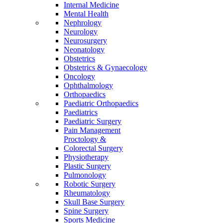
Internal Medicine
Mental Health
Nephrology
Neurology
Neurosurgery
Neonatology
Obstetrics
Obstetrics & Gynaecology
Oncology
Ophthalmology
Orthopaedics
Paediatric Orthopaedics
Paediatrics
Paediatric Surgery
Pain Management
Proctology &
Colorectal Surgery
Physiotherapy
Plastic Surgery
Pulmonology
Robotic Surgery
Rheumatology
Skull Base Surgery
Spine Surgery
Sports Medicine