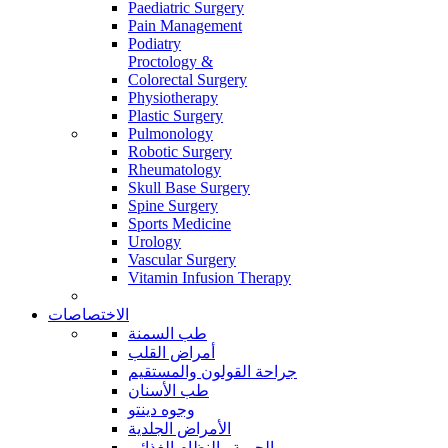
Paediatric Surgery
Pain Management
Podiatry
Proctology &
Colorectal Surgery
Physiotherapy
Plastic Surgery
Pulmonology
Robotic Surgery
Rheumatology
Skull Base Surgery
Spine Surgery
Sports Medicine
Urology
Vascular Surgery
Vitamin Infusion Therapy
الاختصاصات
طب السمنة
أمراض القلب
جراحة القولون والمستقيم
طب الأسنان
وجوه دينتو
الأمراض الجلدية
الحمية والنظام الغذائي