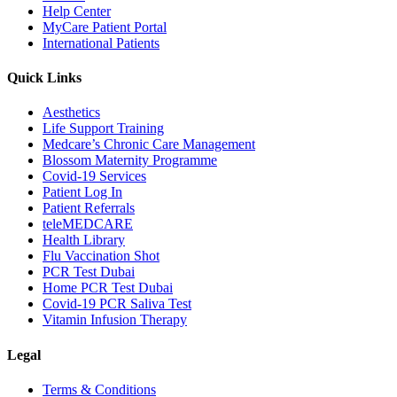
Help Center
MyCare Patient Portal
International Patients
Quick Links
Aesthetics
Life Support Training
Medcare’s Chronic Care Management
Blossom Maternity Programme
Covid-19 Services
Patient Log In
Patient Referrals
teleMEDCARE
Health Library
Flu Vaccination Shot
PCR Test Dubai
Home PCR Test Dubai
Covid-19 PCR Saliva Test
Vitamin Infusion Therapy
Legal
Terms & Conditions