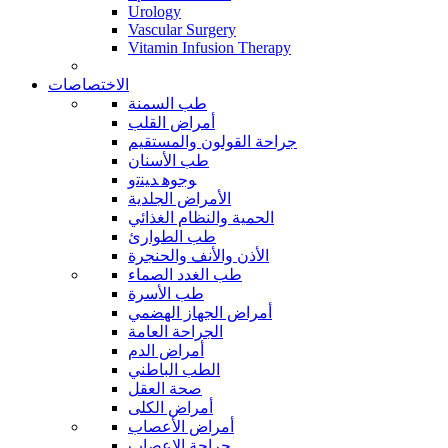
Urology
Vascular Surgery
Vitamin Infusion Therapy
الاختصاصات
طب السمنة
أمراض القلب
جراحة القولون والمستقيم
طب الأسنان
ﻮﺟﻮﻫ ﺪﻴﻨﺗﻭ
الأمراض الجلدية
الحمية والنظام الغذائي
طب الطوارئ
الأذن والأنف والحنجرة
طب الغدد الصماء
طب الأسرة
أمراض الجهاز الهضمي
الجراحة العامة
أمراض الدم
الطب الباطني
صحة العقل
أمراض الكلى
أمراض الأعصاب
جراحة الاعصاب