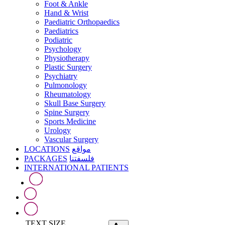
Foot & Ankle
Hand & Wrist
Paediatric Orthopaedics
Paediatrics
Podiatric
Psychology
Physiotherapy
Plastic Surgery
Psychiatry
Pulmonology
Rheumatology
Skull Base Surgery
Spine Surgery
Sports Medicine
Urology
Vascular Surgery
LOCATIONS
مواقع
PACKAGES
فلسفتنا
INTERNATIONAL PATIENTS
TEXT SIZE