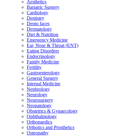
Aesthetics
Bariatric Surgery
Cardiology
Dentistry
Dento faces
Dermatology
Diet & Nutrition
Emergency Medicine
Ear, Nose & Throat (ENT)
Eating Disorders
Endocrinology
Family Medicine
Fertility
Gastroenterology
General Surgery
Internal Medicine
Nephrology
Neurology
Neurosurgery
Neonatology
Obstetrics & Gynaecology
Ophthalmology
Orthopaedics
Orthotics and Prosthetics
Osteopathy