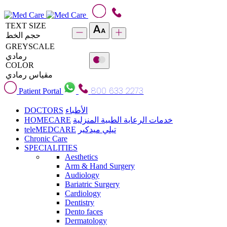
TEXT SIZE
حجم الخط
GREYSCALE
رمادي
COLOR
مقياس رمادي
800 633 2273
Patient Portal
DOCTORS
الأطباء
HOMECARE
خدمات الرعاية الطبية المنزلية
teleMEDCARE
تيلي ميدكير
Chronic Care
SPECIALITIES
Aesthetics
Arm & Hand Surgery
Audiology
Bariatric Surgery
Cardiology
Dentistry
Dento faces
Dermatology