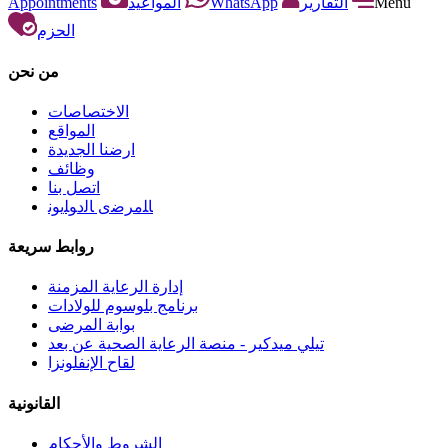
Appointments
المواعيد
WhatsApp
التقارير
Menu
الحزم
من نحن
الاختصاصات
المواقع
ارضنا الجديدة
وظائف
اتصل بنا
ﺎﻠﻣﺮﺿﻯ ﺎﻟﺩﻮﻠﻳﻮﻧ
روابط سريعة
إدارة الرعاية المزمنة
برنامج بلوسوم للولادات
بوابة المرضى
تيلي ميدكير - منصة الرعاية الصحية عن بعد
لقاح الإنفلونزا
القانونية
الشروط والأحكام