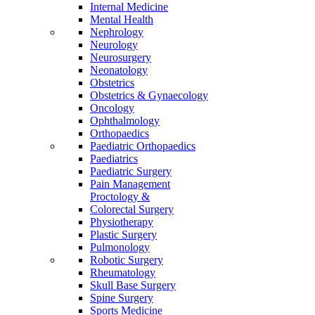
Internal Medicine
Mental Health
Nephrology
Neurology
Neurosurgery
Neonatology
Obstetrics
Obstetrics & Gynaecology
Oncology
Ophthalmology
Orthopaedics
Paediatric Orthopaedics
Paediatrics
Paediatric Surgery
Pain Management
Proctology &
Colorectal Surgery
Physiotherapy
Plastic Surgery
Pulmonology
Robotic Surgery
Rheumatology
Skull Base Surgery
Spine Surgery
Sports Medicine