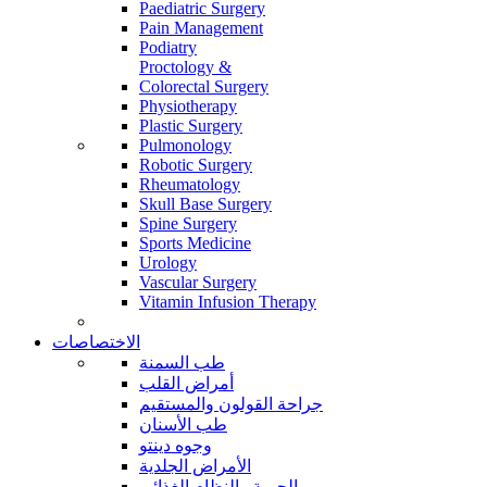
Paediatric Surgery
Pain Management
Podiatry
Proctology &
Colorectal Surgery
Physiotherapy
Plastic Surgery
Pulmonology
Robotic Surgery
Rheumatology
Skull Base Surgery
Spine Surgery
Sports Medicine
Urology
Vascular Surgery
Vitamin Infusion Therapy
الاختصاصات
طب السمنة
أمراض القلب
جراحة القولون والمستقيم
طب الأسنان
وجوه دينتو
الأمراض الجلدية
الحمية والنظام الغذائي