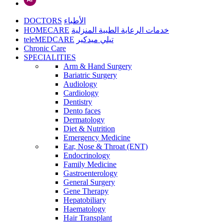
DOCTORS
الأطباء
HOMECARE
خدمات الرعاية الطبية المنزلية
teleMEDCARE
تيلي ميدكير
Chronic Care
SPECIALITIES
Arm & Hand Surgery
Bariatric Surgery
Audiology
Cardiology
Dentistry
Dento faces
Dermatology
Diet & Nutrition
Emergency Medicine
Ear, Nose & Throat (ENT)
Endocrinology
Family Medicine
Gastroenterology
General Surgery
Gene Therapy
Hepatobiliary
Haematology
Hair Transplant