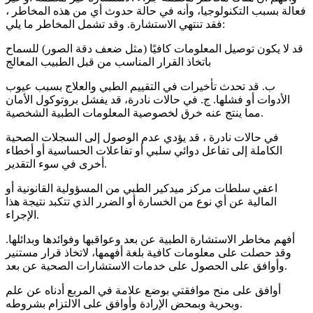
فعالة بسبب التكنولوجيا، وأنه في حالة حدوث أي من هذه المخاطر ،
فقد تنتهي الاستشارة. وقد تشمل المخاطر ما يلي:
قد لا يكون توصيل المعلومات كافيًا (مثل ضعف دقة الصور) للسماح
باتخاذ القرار المناسب من قبل الطبيب المعالج
ب. قد تحدث تأخيرات في التقييم الطبي والعلاج بسبب عيوب
الأدوات أو فشلها. ج. في حالات نادرة، قد يفشل بروتوكول الأمان
مما ينتج عنه خرق لخصوصية المعلومات الطبية الشخصية.
في حالات نادرة ، قد يؤدي عدم الوصول إلى السجلات الصحية
الكاملة إلى تفاعل دوائي سلبي أو تفاعلات الحساسية أو أخطاء
أخرى في سوء التقدير.
اعفي سلطات مركز ميدكير الطبي من المسؤولية القانونية أو
المالية عن أي نوع من الخسارة أو الضرر الذي تتكبد نتيجة هذا
الإجراء.
أفهم مخاطر الاستشارة الطبية عن بعد وعواقبها وفوائدها وبدائلها.
وقد حصلت على معلومات كافية بلغة أفهمها، لاتخاذ قرار مستنير
وأوافق على الحصول على خدمات الاستشارات الصحية عن بعد.
أوافق على منح موافقتي بوضع علامة في المربع أدناه عن علم
وبحرية وبمحض الإرادة وأوافق على الالتزام بشروطه.