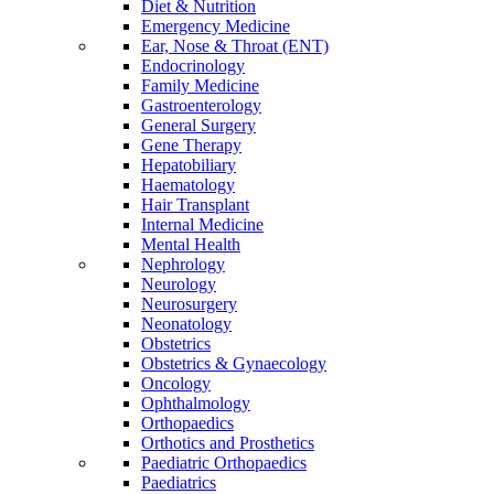
Diet & Nutrition
Emergency Medicine
Ear, Nose & Throat (ENT)
Endocrinology
Family Medicine
Gastroenterology
General Surgery
Gene Therapy
Hepatobiliary
Haematology
Hair Transplant
Internal Medicine
Mental Health
Nephrology
Neurology
Neurosurgery
Neonatology
Obstetrics
Obstetrics & Gynaecology
Oncology
Ophthalmology
Orthopaedics
Orthotics and Prosthetics
Paediatric Orthopaedics
Paediatrics