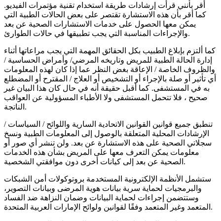
أقر بأنني قرأت إرشادات طريقة استخدام تقنية مؤتمرات الفيديو.
كما أقر بأن هذه الاستشارة تقتصر على بعض الحالات الطبية التي
يمكن معها الحصول على خدمات الاستشارات الصحية عن بعد
والإجراءات المناسبة التي يجب تطبيقها في حالات الطوارئ.
كما ألتزم بإبلاغ الطبيب بكل الحقائق المهمة التي يجب مراعاتها أثناء
إدارة الحالة الطبية للمريض وتاريخه المرضي/ وأمراض الحساسية /
والظروف الخاصة / الإعاقة بغض النظر عما إذا كان لهذه المعلومات
أي تأثير أو صلة بالإجراء أو التشخيص أو العلاج / المقترح أو المضطلع
به في المستشفى. كما أقبل حقيقة أنه في حال كان هذا البيان غير
صحيح ، فلا تتحمل المستشفى ولا الأطباء المسؤولية عن العواقب
الناتجة.
تنطبق جميع قوانين القوانين الاتحادية السارية واللوائح / السياسات /
الإرشادات المحلية المتعلقة بالوصول إلى المعلومات الطبية ونسخ
سجلاتي الصحية على هذه الاستشارة عن بعد. ولن تنشر أي صور أو
معلومات يمكن التعرف معها على المريض بشأن هذه الخدمات
الصحية عن بعد إلى كيانات أخرى دون موافقتي الشخصية.
ستشمل الأنظمة الإلكترونية المستخدمة بروتوكولات أمن الشبكات
والبرمجيات لحماية سرية بيانات هوية المرضى وبيانات التصوير،
وستتضمن إجراءات لحماية البيانات وضمان النزاهة ضد الفساد
المتعمد وغير المتعمد وفقًا لقوانين ولوائح الإمارات العربية المتحدة.