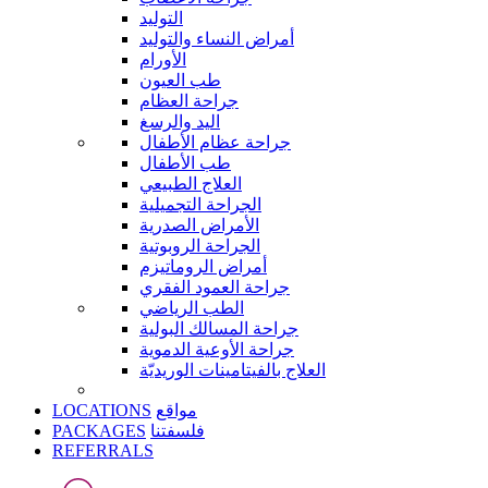
التوليد
أمراض النساء والتوليد
الأورام
طب العيون
جراحة العظام
اليد والرسغ
جراحة عظام الأطفال
طب الأطفال
العلاج الطبيعي
الجراحة التجميلية
الأمراض الصدرية
الجراحة الروبوتية
أمراض الروماتيزم
جراحة العمود الفقري
الطب الرياضي
جراحة المسالك البولية
جراحة الأوعية الدموية
العلاج بالفيتامينات الوريديّة
LOCATIONS
مواقع
PACKAGES
فلسفتنا
REFERRALS