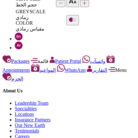
حجم الخط
GREYSCALE
رمادي
COLOR
مقياس رمادي
Packages
قائمة
Patient Portal
واتسآب
Appointments
المواعيد
WhatsApp
التقارير
Menu
الحزم
About Us
Leadership Team
Specialities
Locations
Insurance Partners
Our New Earth
Testimonials
Careers