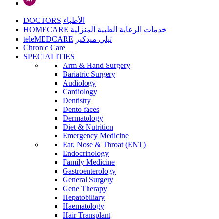
DOCTORS
الأطباء
HOMECARE
خدمات الرعاية الطبية المنزلية
teleMEDCARE
تيلي ميدكير
Chronic Care
SPECIALITIES
Arm & Hand Surgery
Bariatric Surgery
Audiology
Cardiology
Dentistry
Dento faces
Dermatology
Diet & Nutrition
Emergency Medicine
Ear, Nose & Throat (ENT)
Endocrinology
Family Medicine
Gastroenterology
General Surgery
Gene Therapy
Hepatobiliary
Haematology
Hair Transplant