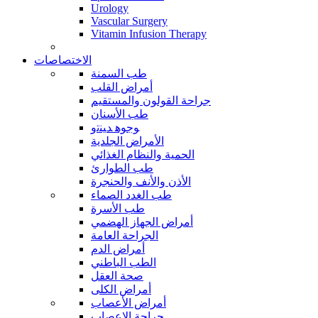
Urology
Vascular Surgery
Vitamin Infusion Therapy
الاختصاصات
طب السمنة
أمراض القلب
جراحة القولون والمستقيم
طب الأسنان
ﻮﺟﻮﻫ ﺪﻴﻨﺗﻭ
الأمراض الجلدية
الحمية والنظام الغذائي
طب الطوارئ
الأذن والأنف والحنجرة
طب الغدد الصماء
طب الأسرة
أمراض الجهاز الهضمي
الجراحة العامة
أمراض الدم
الطب الباطني
صحة العقل
أمراض الكلى
أمراض الأعصاب
جراحة الاعصاب