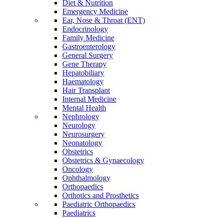
Diet & Nutrition
Emergency Medicine
Ear, Nose & Throat (ENT)
Endocrinology
Family Medicine
Gastroenterology
General Surgery
Gene Therapy
Hepatobiliary
Haematology
Hair Transplant
Internal Medicine
Mental Health
Nephrology
Neurology
Neurosurgery
Neonatology
Obstetrics
Obstetrics & Gynaecology
Oncology
Ophthalmology
Orthopaedics
Orthotics and Prosthetics
Paediatric Orthopaedics
Paediatrics