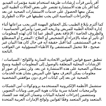
أقر بأنني قرأت إرشادات طريقة استخدام تقنية مؤتمرات الفيديو.
كما أقر بأن هذه الاستشارة تقتصر على بعض الحالات الطبية التي
يمكن معها الحصول على خدمات الاستشارات الصحية عن بعد
والإجراءات المناسبة التي يجب تطبيقها في حالات الطوارئ.
كما ألتزم بإبلاغ الطبيب بكل الحقائق المهمة التي يجب مراعاتها أثناء
إدارة الحالة الطبية للمريض وتاريخه المرضي/ وأمراض الحساسية /
والظروف الخاصة / الإعاقة بغض النظر عما إذا كان لهذه المعلومات
أي تأثير أو صلة بالإجراء أو التشخيص أو العلاج / المقترح أو المضطلع
به في المستشفى. كما أقبل حقيقة أنه في حال كان هذا البيان غير
صحيح ، فلا تتحمل المستشفى ولا الأطباء المسؤولية عن العواقب
الناتجة.
تنطبق جميع قوانين القوانين الاتحادية السارية واللوائح / السياسات /
الإرشادات المحلية المتعلقة بالوصول إلى المعلومات الطبية ونسخ
سجلاتي الصحية على هذه الاستشارة عن بعد. ولن تنشر أي صور أو
معلومات يمكن التعرف معها على المريض بشأن هذه الخدمات
الصحية عن بعد إلى كيانات أخرى دون موافقتي الشخصية.
ستشمل الأنظمة الإلكترونية المستخدمة بروتوكولات أمن الشبكات
والبرمجيات لحماية سرية بيانات هوية المرضى وبيانات التصوير،
وستتضمن إجراءات لحماية البيانات وضمان النزاهة ضد الفساد
المتعمد وغير المتعمد وفقًا لقوانين ولوائح الإمارات العربية المتحدة.