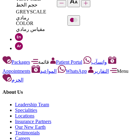
حجم الخط
GREYSCALE
رمادي
COLOR
مقياس رمادي
Packages
قائمة
Patient Portal
واتسآب
Appointments
المواعيد
WhatsApp
التقارير
Menu
الحزم
About Us
Leadership Team
Specialities
Locations
Insurance Partners
Our New Earth
Testimonials
Careers