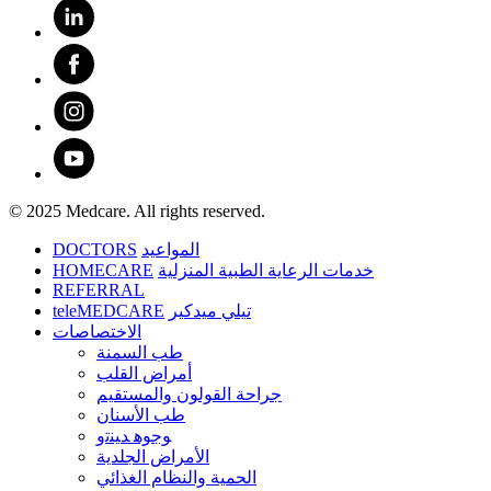
© 2025 Medcare. All rights reserved.
DOCTORS
المواعيد
HOMECARE
خدمات الرعاية الطبية المنزلية
REFERRAL
teleMEDCARE
تيلي ميدكير
الاختصاصات
طب السمنة
أمراض القلب
جراحة القولون والمستقيم
طب الأسنان
ﻮﺟﻮﻫ ﺪﻴﻨﺗﻭ
الأمراض الجلدية
الحمية والنظام الغذائي