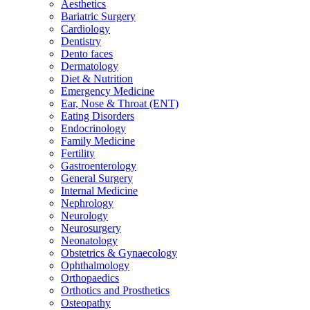
Aesthetics
Bariatric Surgery
Cardiology
Dentistry
Dento faces
Dermatology
Diet & Nutrition
Emergency Medicine
Ear, Nose & Throat (ENT)
Eating Disorders
Endocrinology
Family Medicine
Fertility
Gastroenterology
General Surgery
Internal Medicine
Nephrology
Neurology
Neurosurgery
Neonatology
Obstetrics & Gynaecology
Ophthalmology
Orthopaedics
Orthotics and Prosthetics
Osteopathy