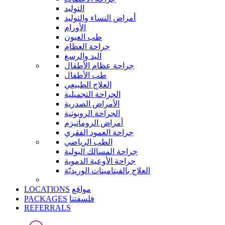
التوليد
أمراض النساء والتوليد
الأورام
طب العيون
جراحة العظام
اليد والرسغ
جراحة عظام الأطفال
طب الأطفال
العلاج الطبيعي
الجراحة التجميلية
الأمراض الصدرية
الجراحة الروبوتية
أمراض الروماتيزم
جراحة العمود الفقري
الطب الرياضي
جراحة المسالك البولية
جراحة الأوعية الدموية
العلاج بالفيتامينات الوريديّة
LOCATIONS
مواقع
PACKAGES
فلسفتنا
REFERRALS