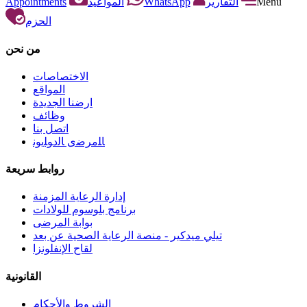
Appointments
المواعيد
WhatsApp
التقارير
Menu
الحزم
من نحن
الاختصاصات
المواقع
ارضنا الجديدة
وظائف
اتصل بنا
ﺎﻠﻣﺮﺿﻯ ﺎﻟﺩﻮﻠﻳﻮﻧ
روابط سريعة
إدارة الرعاية المزمنة
برنامج بلوسوم للولادات
بوابة المرضى
تيلي ميدكير - منصة الرعاية الصحية عن بعد
لقاح الإنفلونزا
القانونية
الشروط والأحكام