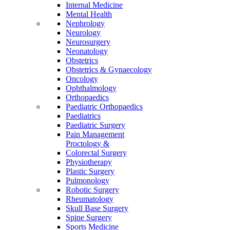
Internal Medicine
Mental Health
Nephrology
Neurology
Neurosurgery
Neonatology
Obstetrics
Obstetrics & Gynaecology
Oncology
Ophthalmology
Orthopaedics
Paediatric Orthopaedics
Paediatrics
Paediatric Surgery
Pain Management
Proctology &
Colorectal Surgery
Physiotherapy
Plastic Surgery
Pulmonology
Robotic Surgery
Rheumatology
Skull Base Surgery
Spine Surgery
Sports Medicine