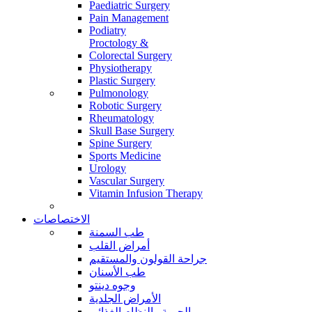
Paediatric Surgery
Pain Management
Podiatry
Proctology &
Colorectal Surgery
Physiotherapy
Plastic Surgery
Pulmonology
Robotic Surgery
Rheumatology
Skull Base Surgery
Spine Surgery
Sports Medicine
Urology
Vascular Surgery
Vitamin Infusion Therapy
الاختصاصات
طب السمنة
أمراض القلب
جراحة القولون والمستقيم
طب الأسنان
وجوه دينتو
الأمراض الجلدية
الحمية والنظام الغذائي