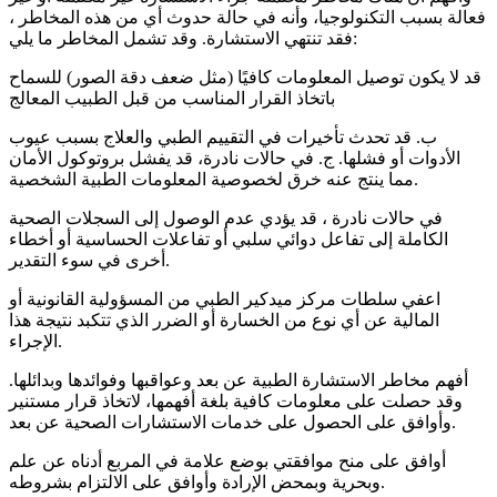
فعالة بسبب التكنولوجيا، وأنه في حالة حدوث أي من هذه المخاطر ،
فقد تنتهي الاستشارة. وقد تشمل المخاطر ما يلي:
قد لا يكون توصيل المعلومات كافيًا (مثل ضعف دقة الصور) للسماح
باتخاذ القرار المناسب من قبل الطبيب المعالج
ب. قد تحدث تأخيرات في التقييم الطبي والعلاج بسبب عيوب
الأدوات أو فشلها. ج. في حالات نادرة، قد يفشل بروتوكول الأمان
مما ينتج عنه خرق لخصوصية المعلومات الطبية الشخصية.
في حالات نادرة ، قد يؤدي عدم الوصول إلى السجلات الصحية
الكاملة إلى تفاعل دوائي سلبي أو تفاعلات الحساسية أو أخطاء
أخرى في سوء التقدير.
اعفي سلطات مركز ميدكير الطبي من المسؤولية القانونية أو
المالية عن أي نوع من الخسارة أو الضرر الذي تتكبد نتيجة هذا
الإجراء.
أفهم مخاطر الاستشارة الطبية عن بعد وعواقبها وفوائدها وبدائلها.
وقد حصلت على معلومات كافية بلغة أفهمها، لاتخاذ قرار مستنير
وأوافق على الحصول على خدمات الاستشارات الصحية عن بعد.
أوافق على منح موافقتي بوضع علامة في المربع أدناه عن علم
وبحرية وبمحض الإرادة وأوافق على الالتزام بشروطه.