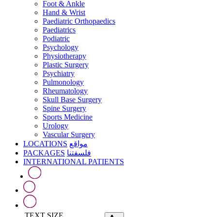
Foot & Ankle
Hand & Wrist
Paediatric Orthopaedics
Paediatrics
Podiatric
Psychology
Physiotherapy
Plastic Surgery
Psychiatry
Pulmonology
Rheumatology
Skull Base Surgery
Spine Surgery
Sports Medicine
Urology
Vascular Surgery
LOCATIONS
مواقع
PACKAGES
فلسفتنا
INTERNATIONAL PATIENTS
TEXT SIZE