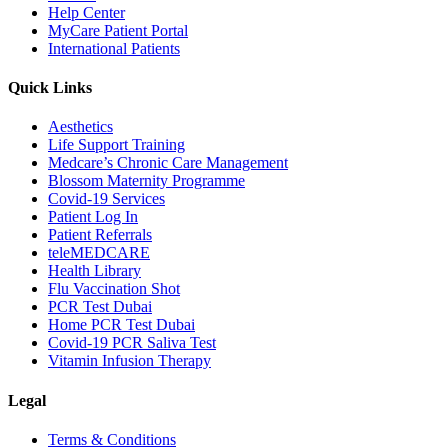
Help Center
MyCare Patient Portal
International Patients
Quick Links
Aesthetics
Life Support Training
Medcare’s Chronic Care Management
Blossom Maternity Programme
Covid-19 Services
Patient Log In
Patient Referrals
teleMEDCARE
Health Library
Flu Vaccination Shot
PCR Test Dubai
Home PCR Test Dubai
Covid-19 PCR Saliva Test
Vitamin Infusion Therapy
Legal
Terms & Conditions