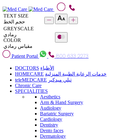
TEXT SIZE
حجم الخط
GREYSCALE
رمادي
COLOR
مقياس رمادي
800 633 2273
Patient Portal
DOCTORS
الأطباء
HOMECARE
خدمات الرعاية الطبية المنزلية
teleMEDCARE
تيلي ميدكير
Chronic Care
SPECIALITIES
Aesthetics
Arm & Hand Surgery
Audiology
Bariatric Surgery
Cardiology
Dentistry
Dento faces
Dermatology