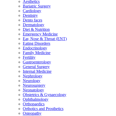
Aesthetics
Bariatric Surgery
Cardiology
Dentistry
Dento faces
Dermatology
Diet & Nutrition
Emergency Medicine
Ear, Nose & Throat (ENT)
Eating Disorders
Endocrinology
Family Medicine
Fertility
Gastroenterology
General Surgery
Internal Medicine
Nephrology
Neurology
Neurosurgery
Neonatology
Obstetrics & Gynaecology
Ophthalmology
Orthopaedics
Orthotics and Prosthetics
Osteopathy