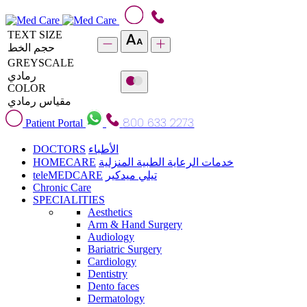
TEXT SIZE
حجم الخط
GREYSCALE
رمادي
COLOR
مقياس رمادي
800 633 2273
Patient Portal
DOCTORS
الأطباء
HOMECARE
خدمات الرعاية الطبية المنزلية
teleMEDCARE
تيلي ميدكير
Chronic Care
SPECIALITIES
Aesthetics
Arm & Hand Surgery
Audiology
Bariatric Surgery
Cardiology
Dentistry
Dento faces
Dermatology