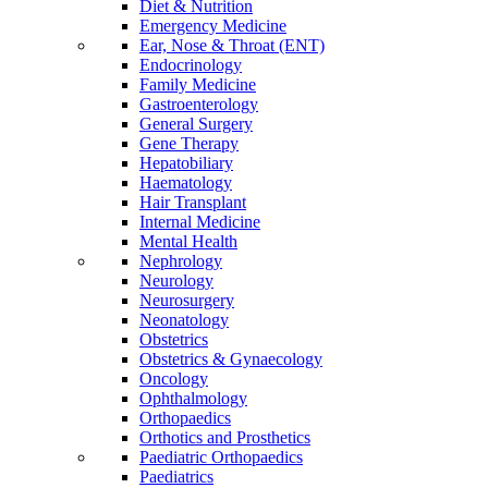
Diet & Nutrition
Emergency Medicine
Ear, Nose & Throat (ENT)
Endocrinology
Family Medicine
Gastroenterology
General Surgery
Gene Therapy
Hepatobiliary
Haematology
Hair Transplant
Internal Medicine
Mental Health
Nephrology
Neurology
Neurosurgery
Neonatology
Obstetrics
Obstetrics & Gynaecology
Oncology
Ophthalmology
Orthopaedics
Orthotics and Prosthetics
Paediatric Orthopaedics
Paediatrics