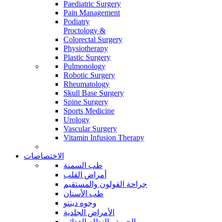
Paediatric Surgery
Pain Management
Podiatry
Proctology &
Colorectal Surgery
Physiotherapy
Plastic Surgery
Pulmonology
Robotic Surgery
Rheumatology
Skull Base Surgery
Spine Surgery
Sports Medicine
Urology
Vascular Surgery
Vitamin Infusion Therapy
الاختصاصات
طب السمنة
أمراض القلب
جراحة القولون والمستقيم
طب الأسنان
وجوه دينتو
الأمراض الجلدية
الحمية والنظام الغذائي