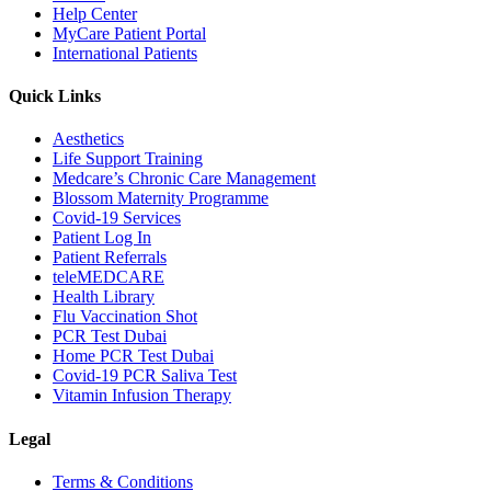
Help Center
MyCare Patient Portal
International Patients
Quick Links
Aesthetics
Life Support Training
Medcare’s Chronic Care Management
Blossom Maternity Programme
Covid-19 Services
Patient Log In
Patient Referrals
teleMEDCARE
Health Library
Flu Vaccination Shot
PCR Test Dubai
Home PCR Test Dubai
Covid-19 PCR Saliva Test
Vitamin Infusion Therapy
Legal
Terms & Conditions