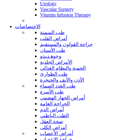
Urology
Vascular Surgery
Vitamin Infusion Therapy
الاختصاصات
طب السمنة
أمراض القلب
جراحة القولون والمستقيم
طب الأسنان
ﻮﺟﻮﻫ ﺪﻴﻨﺗﻭ
الأمراض الجلدية
الحمية والنظام الغذائي
طب الطوارئ
الأذن والأنف والحنجرة
طب الغدد الصماء
طب الأسرة
أمراض الجهاز الهضمي
الجراحة العامة
أمراض الدم
الطب الباطني
صحة العقل
أمراض الكلى
أمراض الأعصاب
جراحة الاعصاب