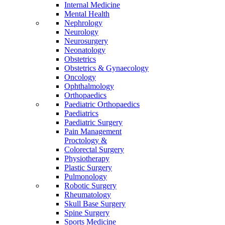
Internal Medicine
Mental Health
Nephrology
Neurology
Neurosurgery
Neonatology
Obstetrics
Obstetrics & Gynaecology
Oncology
Ophthalmology
Orthopaedics
Paediatric Orthopaedics
Paediatrics
Paediatric Surgery
Pain Management
Proctology &
Colorectal Surgery
Physiotherapy
Plastic Surgery
Pulmonology
Robotic Surgery
Rheumatology
Skull Base Surgery
Spine Surgery
Sports Medicine