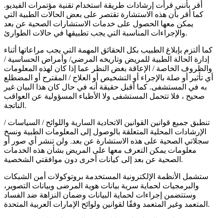
أقر بأنني قرأت إرشادات طريقة استخدام تقنية مؤتمرات الفيديو.
كما أقر بأن هذه الاستشارة تقتصر على بعض الحالات الطبية التي
يمكن معها الحصول على خدمات الاستشارات الصحية عن بعد
والإجراءات المناسبة التي يجب تطبيقها في حالات الطوارئ.
كما ألتزم بإبلاغ الطبيب بكل الحقائق المهمة التي يجب مراعاتها أثناء
إدارة الحالة الطبية للمريض وتاريخه المرضي/ وأمراض الحساسية /
والظروف الخاصة / الإعاقة بغض النظر عما إذا كان لهذه المعلومات
أي تأثير أو صلة بالإجراء أو التشخيص أو العلاج / المقترح أو المضطلع
به في المستشفى. كما أقبل حقيقة أنه في حال كان هذا البيان غير
صحيح ، فلا تتحمل المستشفى ولا الأطباء المسؤولية عن العواقب
الناتجة.
تنطبق جميع قوانين القوانين الاتحادية السارية واللوائح / السياسات /
الإرشادات المحلية المتعلقة بالوصول إلى المعلومات الطبية ونسخ
سجلاتي الصحية على هذه الاستشارة عن بعد. ولن تنشر أي صور أو
معلومات يمكن التعرف معها على المريض بشأن هذه الخدمات
الصحية عن بعد إلى كيانات أخرى دون موافقتي الشخصية.
ستشمل الأنظمة الإلكترونية المستخدمة بروتوكولات أمن الشبكات
والبرمجيات لحماية سرية بيانات هوية المرضى وبيانات التصوير،
وستتضمن إجراءات لحماية البيانات وضمان النزاهة ضد الفساد
المتعمد وغير المتعمد وفقًا لقوانين ولوائح الإمارات العربية المتحدة.