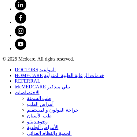
© 2025 Medcare. All rights reserved.
DOCTORS
المواعيد
HOMECARE
خدمات الرعاية الطبية المنزلية
REFERRAL
teleMEDCARE
تيلي ميدكير
الاختصاصات
طب السمنة
أمراض القلب
جراحة القولون والمستقيم
طب الأسنان
ﻮﺟﻮﻫ ﺪﻴﻨﺗﻭ
الأمراض الجلدية
الحمية والنظام الغذائي