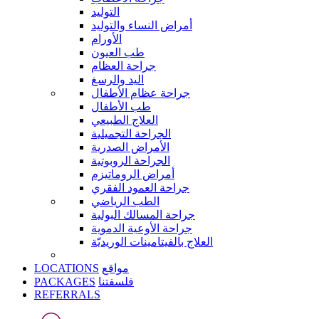
التوليد
أمراض النساء والتوليد
الأورام
طب العيون
جراحة العظام
اليد والرسغ
جراحة عظام الأطفال
طب الأطفال
العلاج الطبيعي
الجراحة التجميلية
الأمراض الصدرية
الجراحة الروبوتية
أمراض الروماتيزم
جراحة العمود الفقري
الطب الرياضي
جراحة المسالك البولية
جراحة الأوعية الدموية
العلاج بالفيتامينات الوريديّة
LOCATIONS
مواقع
PACKAGES
فلسفتنا
REFERRALS