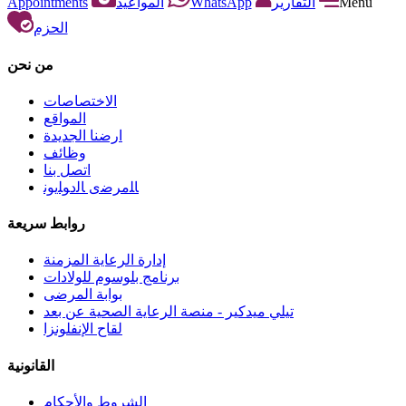
Appointments
المواعيد
WhatsApp
التقارير
Menu
الحزم
من نحن
الاختصاصات
المواقع
ارضنا الجديدة
وظائف
اتصل بنا
ﺎﻠﻣﺮﺿﻯ ﺎﻟﺩﻮﻠﻳﻮﻧ
روابط سريعة
إدارة الرعاية المزمنة
برنامج بلوسوم للولادات
بوابة المرضى
تيلي ميدكير - منصة الرعاية الصحية عن بعد
لقاح الإنفلونزا
القانونية
الشروط والأحكام