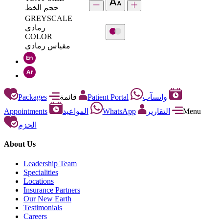
حجم الخط
GREYSCALE
رمادي
COLOR
مقياس رمادي
Packages
قائمة
Patient Portal
واتسآب
Appointments
المواعيد
WhatsApp
التقارير
Menu
الحزم
About Us
Leadership Team
Specialities
Locations
Insurance Partners
Our New Earth
Testimonials
Careers