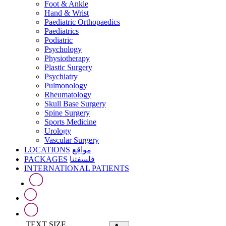
Foot & Ankle
Hand & Wrist
Paediatric Orthopaedics
Paediatrics
Podiatric
Psychology
Physiotherapy
Plastic Surgery
Psychiatry
Pulmonology
Rheumatology
Skull Base Surgery
Spine Surgery
Sports Medicine
Urology
Vascular Surgery
LOCATIONS
مواقع
PACKAGES
فلسفتنا
INTERNATIONAL PATIENTS
TEXT SIZE