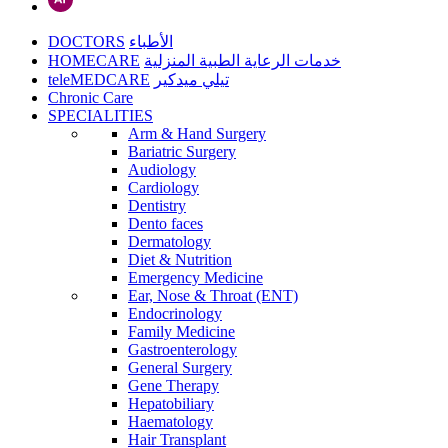
DOCTORS
الأطباء
HOMECARE
خدمات الرعاية الطبية المنزلية
teleMEDCARE
تيلي ميدكير
Chronic Care
SPECIALITIES
Arm & Hand Surgery
Bariatric Surgery
Audiology
Cardiology
Dentistry
Dento faces
Dermatology
Diet & Nutrition
Emergency Medicine
Ear, Nose & Throat (ENT)
Endocrinology
Family Medicine
Gastroenterology
General Surgery
Gene Therapy
Hepatobiliary
Haematology
Hair Transplant