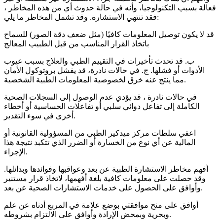
فعالة بسبب التكنولوجيا، وأنه في حالة حدوث أي من هذه المخاطر ،
فقد تنتهي الاستشارة. وقد تشمل المخاطر ما يلي:
قد لا يكون توصيل المعلومات كافيًا (مثل ضعف دقة الصور) للسماح
باتخاذ القرار المناسب من قبل الطبيب المعالج
ب. قد تحدث تأخيرات في التقييم الطبي والعلاج بسبب عيوب
الأدوات أو فشلها. ج. في حالات نادرة، قد يفشل بروتوكول الأمان
مما ينتج عنه خرق لخصوصية المعلومات الطبية الشخصية.
في حالات نادرة ، قد يؤدي عدم الوصول إلى السجلات الصحية
الكاملة إلى تفاعل دوائي سلبي أو تفاعلات الحساسية أو أخطاء
أخرى في سوء التقدير.
اعفي سلطات مركز ميدكير الطبي من المسؤولية القانونية أو
المالية عن أي نوع من الخسارة أو الضرر الذي تتكبد نتيجة هذا
الإجراء.
أفهم مخاطر الاستشارة الطبية عن بعد وعواقبها وفوائدها وبدائلها.
وقد حصلت على معلومات كافية بلغة أفهمها، لاتخاذ قرار مستنير
وأوافق على الحصول على خدمات الاستشارات الصحية عن بعد.
أوافق على منح موافقتي بوضع علامة في المربع أدناه عن علم
وبحرية وبمحض الإرادة وأوافق على الالتزام بشروطه.