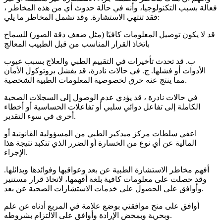
فعالة بسبب التكنولوجيا، وأنه في حالة حدوث أي من هذه المخاطر ،
فقد تنتهي الاستشارة. وقد تشمل المخاطر ما يلي:
قد لا يكون توصيل المعلومات كافيًا (مثل ضعف دقة الصور) للسماح
باتخاذ القرار المناسب من قبل الطبيب المعالج
ب. قد تحدث تأخيرات في التقييم الطبي والعلاج بسبب عيوب
الأدوات أو فشلها. ج. في حالات نادرة، قد يفشل بروتوكول الأمان
مما ينتج عنه خرق لخصوصية المعلومات الطبية الشخصية.
في حالات نادرة ، قد يؤدي عدم الوصول إلى السجلات الصحية
الكاملة إلى تفاعل دوائي سلبي أو تفاعلات الحساسية أو أخطاء
أخرى في سوء التقدير.
اعفي سلطات مركز ميدكير الطبي من المسؤولية القانونية أو
المالية عن أي نوع من الخسارة أو الضرر الذي تتكبد نتيجة هذا
الإجراء.
أفهم مخاطر الاستشارة الطبية عن بعد وعواقبها وفوائدها وبدائلها.
وقد حصلت على معلومات كافية بلغة أفهمها، لاتخاذ قرار مستنير
وأوافق على الحصول على خدمات الاستشارات الصحية عن بعد.
أوافق على منح موافقتي بوضع علامة في المربع أدناه عن علم
وبحرية وبمحض الإرادة وأوافق على الالتزام بشروطه.