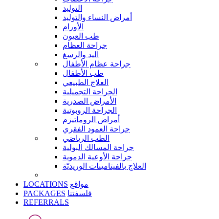
التوليد
أمراض النساء والتوليد
الأورام
طب العيون
جراحة العظام
اليد والرسغ
جراحة عظام الأطفال
طب الأطفال
العلاج الطبيعي
الجراحة التجميلية
الأمراض الصدرية
الجراحة الروبوتية
أمراض الروماتيزم
جراحة العمود الفقري
الطب الرياضي
جراحة المسالك البولية
جراحة الأوعية الدموية
العلاج بالفيتامينات الوريديّة
LOCATIONS
مواقع
PACKAGES
فلسفتنا
REFERRALS