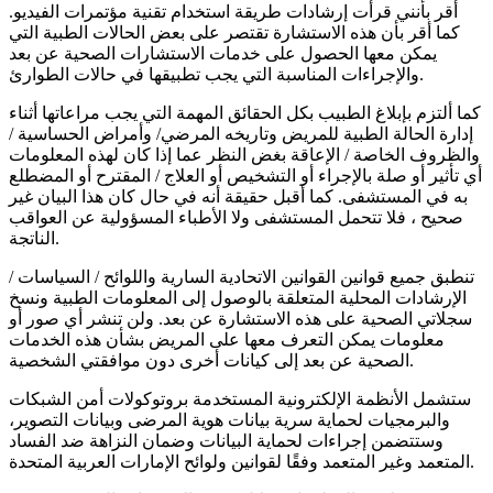
أقر بأنني قرأت إرشادات طريقة استخدام تقنية مؤتمرات الفيديو.
كما أقر بأن هذه الاستشارة تقتصر على بعض الحالات الطبية التي
يمكن معها الحصول على خدمات الاستشارات الصحية عن بعد
والإجراءات المناسبة التي يجب تطبيقها في حالات الطوارئ.
كما ألتزم بإبلاغ الطبيب بكل الحقائق المهمة التي يجب مراعاتها أثناء
إدارة الحالة الطبية للمريض وتاريخه المرضي/ وأمراض الحساسية /
والظروف الخاصة / الإعاقة بغض النظر عما إذا كان لهذه المعلومات
أي تأثير أو صلة بالإجراء أو التشخيص أو العلاج / المقترح أو المضطلع
به في المستشفى. كما أقبل حقيقة أنه في حال كان هذا البيان غير
صحيح ، فلا تتحمل المستشفى ولا الأطباء المسؤولية عن العواقب
الناتجة.
تنطبق جميع قوانين القوانين الاتحادية السارية واللوائح / السياسات /
الإرشادات المحلية المتعلقة بالوصول إلى المعلومات الطبية ونسخ
سجلاتي الصحية على هذه الاستشارة عن بعد. ولن تنشر أي صور أو
معلومات يمكن التعرف معها على المريض بشأن هذه الخدمات
الصحية عن بعد إلى كيانات أخرى دون موافقتي الشخصية.
ستشمل الأنظمة الإلكترونية المستخدمة بروتوكولات أمن الشبكات
والبرمجيات لحماية سرية بيانات هوية المرضى وبيانات التصوير،
وستتضمن إجراءات لحماية البيانات وضمان النزاهة ضد الفساد
المتعمد وغير المتعمد وفقًا لقوانين ولوائح الإمارات العربية المتحدة.