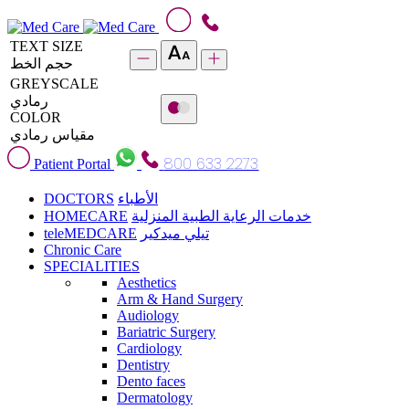
TEXT SIZE
حجم الخط
GREYSCALE
رمادي
COLOR
مقياس رمادي
800 633 2273
Patient Portal
DOCTORS
الأطباء
HOMECARE
خدمات الرعاية الطبية المنزلية
teleMEDCARE
تيلي ميدكير
Chronic Care
SPECIALITIES
Aesthetics
Arm & Hand Surgery
Audiology
Bariatric Surgery
Cardiology
Dentistry
Dento faces
Dermatology