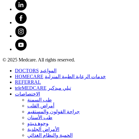
© 2025 Medcare. All rights reserved.
DOCTORS
المواعيد
HOMECARE
خدمات الرعاية الطبية المنزلية
REFERRAL
teleMEDCARE
تيلي ميدكير
الاختصاصات
طب السمنة
أمراض القلب
جراحة القولون والمستقيم
طب الأسنان
ﻮﺟﻮﻫ ﺪﻴﻨﺗﻭ
الأمراض الجلدية
الحمية والنظام الغذائي