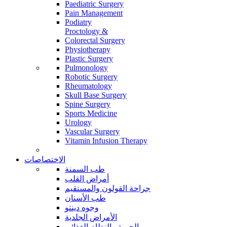
Paediatric Surgery
Pain Management
Podiatry
Proctology &
Colorectal Surgery
Physiotherapy
Plastic Surgery
Pulmonology
Robotic Surgery
Rheumatology
Skull Base Surgery
Spine Surgery
Sports Medicine
Urology
Vascular Surgery
Vitamin Infusion Therapy
الاختصاصات
طب السمنة
أمراض القلب
جراحة القولون والمستقيم
طب الأسنان
وجوه دينتو
الأمراض الجلدية
الحمية والنظام الغذائي