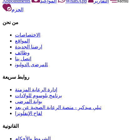
Appointments
المواعيد
WhatsApp
التقارير
Menu
الحزم
من نحن
الاختصاصات
المواقع
ارضنا الجديدة
وظائف
اتصل بنا
ﺎﻠﻣﺮﺿﻯ ﺎﻟﺩﻮﻠﻳﻮﻧ
روابط سريعة
إدارة الرعاية المزمنة
برنامج بلوسوم للولادات
بوابة المرضى
تيلي ميدكير - منصة الرعاية الصحية عن بعد
لقاح الإنفلونزا
القانونية
الشروط والأحكام