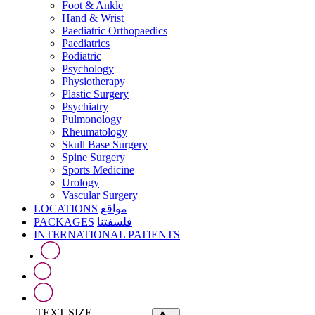
Foot & Ankle
Hand & Wrist
Paediatric Orthopaedics
Paediatrics
Podiatric
Psychology
Physiotherapy
Plastic Surgery
Psychiatry
Pulmonology
Rheumatology
Skull Base Surgery
Spine Surgery
Sports Medicine
Urology
Vascular Surgery
LOCATIONS
مواقع
PACKAGES
فلسفتنا
INTERNATIONAL PATIENTS
TEXT SIZE