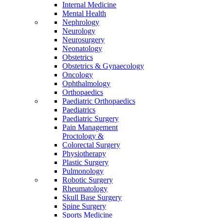
Internal Medicine
Mental Health
Nephrology
Neurology
Neurosurgery
Neonatology
Obstetrics
Obstetrics & Gynaecology
Oncology
Ophthalmology
Orthopaedics
Paediatric Orthopaedics
Paediatrics
Paediatric Surgery
Pain Management
Proctology &
Colorectal Surgery
Physiotherapy
Plastic Surgery
Pulmonology
Robotic Surgery
Rheumatology
Skull Base Surgery
Spine Surgery
Sports Medicine