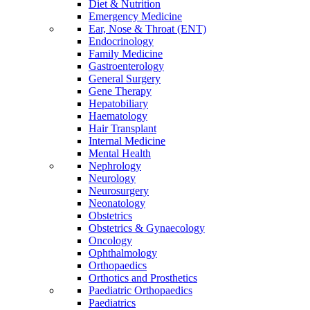
Diet & Nutrition
Emergency Medicine
Ear, Nose & Throat (ENT)
Endocrinology
Family Medicine
Gastroenterology
General Surgery
Gene Therapy
Hepatobiliary
Haematology
Hair Transplant
Internal Medicine
Mental Health
Nephrology
Neurology
Neurosurgery
Neonatology
Obstetrics
Obstetrics & Gynaecology
Oncology
Ophthalmology
Orthopaedics
Orthotics and Prosthetics
Paediatric Orthopaedics
Paediatrics