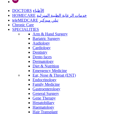
DOCTORS
الأطباء
HOMECARE
خدمات الرعاية الطبية المنزلية
teleMEDCARE
تيلي ميدكير
Chronic Care
SPECIALITIES
Arm & Hand Surgery
Bariatric Surgery
Audiology
Cardiology
Dentistry
Dento faces
Dermatology
Diet & Nutrition
Emergency Medicine
Ear, Nose & Throat (ENT)
Endocrinology
Family Medicine
Gastroenterology
General Surgery
Gene Therapy
Hepatobiliary
Haematology
Hair Transplant