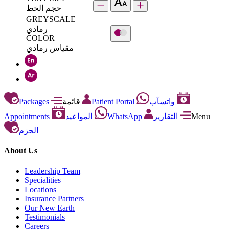
حجم الخط
GREYSCALE
رمادي
COLOR
مقياس رمادي
Packages
قائمة
Patient Portal
واتسآب
Appointments
المواعيد
WhatsApp
التقارير
Menu
الحزم
About Us
Leadership Team
Specialities
Locations
Insurance Partners
Our New Earth
Testimonials
Careers