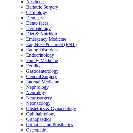
Aesthetics
Bariatric Surgery
Cardiology
Dentistry
Dento faces
Dermatology
Diet & Nutrition
Emergency Medicine
Ear, Nose & Throat (ENT)
Eating Disorders
Endocrinology
Family Medicine
Fertility
Gastroenterology
General Surgery
Internal Medicine
Nephrology
Neurology
Neurosurgery
Neonatology
Obstetrics & Gynaecology
Ophthalmology
Orthopaedics
Orthotics and Prosthetics
Osteopathy