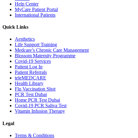
Help Center
MyCare Patient Portal
International Patients
Quick Links
Aesthetics
Life Support Training
Medcare’s Chronic Care Management
Blossom Maternity Programme
Covid-19 Services
Patient Log In
Patient Referrals
teleMEDCARE
Health Library
Flu Vaccination Shot
PCR Test Dubai
Home PCR Test Dubai
Covid-19 PCR Saliva Test
Vitamin Infusion Therapy
Legal
Terms & Conditions