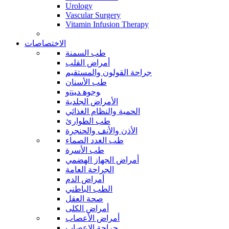
Urology
Vascular Surgery
Vitamin Infusion Therapy
الاختصاصات
طب السمنة
أمراض القلب
جراحة القولون والمستقيم
طب الأسنان
ﻮﺟﻮﻫ ﺪﻴﻨﺗﻭ
الأمراض الجلدية
الحمية والنظام الغذائي
طب الطوارئ
الأذن والأنف والحنجرة
طب الغدد الصماء
طب الأسرة
أمراض الجهاز الهضمي
الجراحة العامة
أمراض الدم
الطب الباطني
صحة العقل
أمراض الكلى
أمراض الأعصاب
جراحة الاعصاب