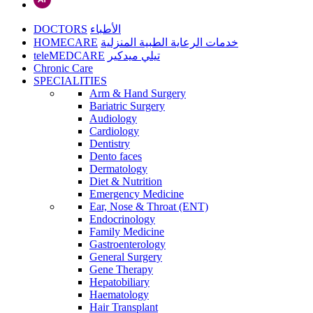
DOCTORS
الأطباء
HOMECARE
خدمات الرعاية الطبية المنزلية
teleMEDCARE
تيلي ميدكير
Chronic Care
SPECIALITIES
Arm & Hand Surgery
Bariatric Surgery
Audiology
Cardiology
Dentistry
Dento faces
Dermatology
Diet & Nutrition
Emergency Medicine
Ear, Nose & Throat (ENT)
Endocrinology
Family Medicine
Gastroenterology
General Surgery
Gene Therapy
Hepatobiliary
Haematology
Hair Transplant