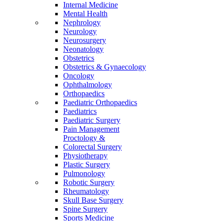
Internal Medicine
Mental Health
Nephrology
Neurology
Neurosurgery
Neonatology
Obstetrics
Obstetrics & Gynaecology
Oncology
Ophthalmology
Orthopaedics
Paediatric Orthopaedics
Paediatrics
Paediatric Surgery
Pain Management
Proctology &
Colorectal Surgery
Physiotherapy
Plastic Surgery
Pulmonology
Robotic Surgery
Rheumatology
Skull Base Surgery
Spine Surgery
Sports Medicine