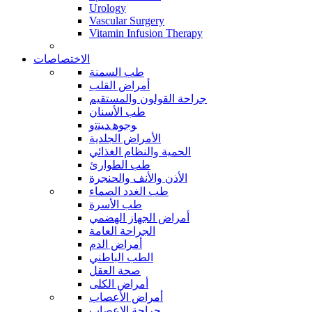
Urology
Vascular Surgery
Vitamin Infusion Therapy
الاختصاصات
طب السمنة
أمراض القلب
جراحة القولون والمستقيم
طب الأسنان
ﻮﺟﻮﻫ ﺪﻴﻨﺗﻭ
الأمراض الجلدية
الحمية والنظام الغذائي
طب الطوارئ
الأذن والأنف والحنجرة
طب الغدد الصماء
طب الأسرة
أمراض الجهاز الهضمي
الجراحة العامة
أمراض الدم
الطب الباطني
صحة العقل
أمراض الكلى
أمراض الأعصاب
جراحة الاعصاب