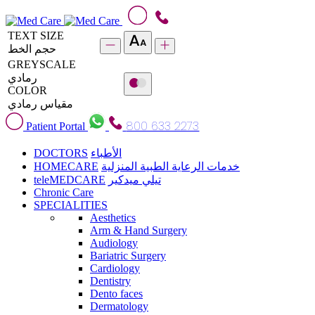
TEXT SIZE
حجم الخط
GREYSCALE
رمادي
COLOR
مقياس رمادي
800 633 2273
Patient Portal
DOCTORS
الأطباء
HOMECARE
خدمات الرعاية الطبية المنزلية
teleMEDCARE
تيلي ميدكير
Chronic Care
SPECIALITIES
Aesthetics
Arm & Hand Surgery
Audiology
Bariatric Surgery
Cardiology
Dentistry
Dento faces
Dermatology