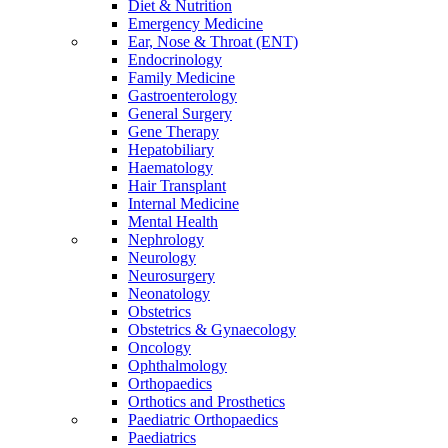
Diet & Nutrition
Emergency Medicine
Ear, Nose & Throat (ENT)
Endocrinology
Family Medicine
Gastroenterology
General Surgery
Gene Therapy
Hepatobiliary
Haematology
Hair Transplant
Internal Medicine
Mental Health
Nephrology
Neurology
Neurosurgery
Neonatology
Obstetrics
Obstetrics & Gynaecology
Oncology
Ophthalmology
Orthopaedics
Orthotics and Prosthetics
Paediatric Orthopaedics
Paediatrics