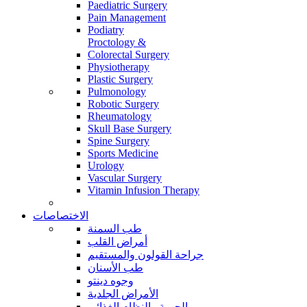
Paediatric Surgery
Pain Management
Podiatry
Proctology &
Colorectal Surgery
Physiotherapy
Plastic Surgery
Pulmonology
Robotic Surgery
Rheumatology
Skull Base Surgery
Spine Surgery
Sports Medicine
Urology
Vascular Surgery
Vitamin Infusion Therapy
الاختصاصات
طب السمنة
أمراض القلب
جراحة القولون والمستقيم
طب الأسنان
وجوه دينتو
الأمراض الجلدية
الحمية والنظام الغذائي