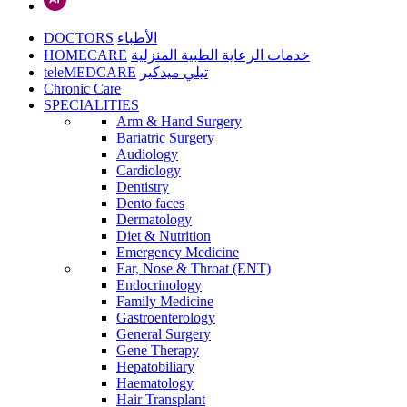
DOCTORS
الأطباء
HOMECARE
خدمات الرعاية الطبية المنزلية
teleMEDCARE
تيلي ميدكير
Chronic Care
SPECIALITIES
Arm & Hand Surgery
Bariatric Surgery
Audiology
Cardiology
Dentistry
Dento faces
Dermatology
Diet & Nutrition
Emergency Medicine
Ear, Nose & Throat (ENT)
Endocrinology
Family Medicine
Gastroenterology
General Surgery
Gene Therapy
Hepatobiliary
Haematology
Hair Transplant