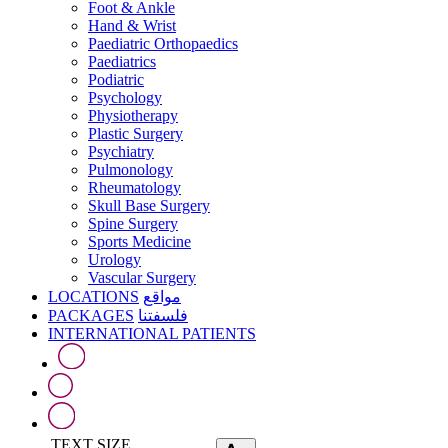
Foot & Ankle
Hand & Wrist
Paediatric Orthopaedics
Paediatrics
Podiatric
Psychology
Physiotherapy
Plastic Surgery
Psychiatry
Pulmonology
Rheumatology
Skull Base Surgery
Spine Surgery
Sports Medicine
Urology
Vascular Surgery
LOCATIONS
مواقع
PACKAGES
فلسفتنا
INTERNATIONAL PATIENTS
TEXT SIZE