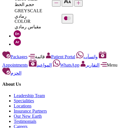
حجم الخط
GREYSCALE
رمادي
COLOR
مقياس رمادي
Packages
قائمة
Patient Portal
واتسآب
Appointments
المواعيد
WhatsApp
التقارير
Menu
الحزم
About Us
Leadership Team
Specialities
Locations
Insurance Partners
Our New Earth
Testimonials
Careers