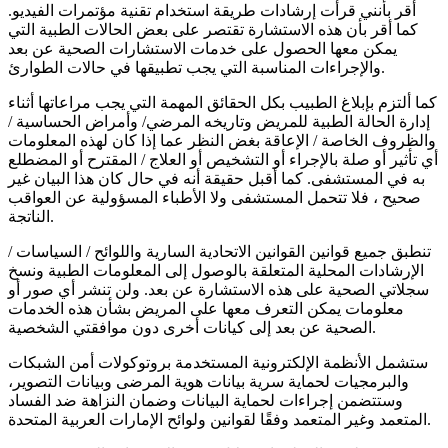
أقر بأنني قرأت إرشادات طريقة استخدام تقنية مؤتمرات الفيديو.
كما أقر بأن هذه الاستشارة تقتصر على بعض الحالات الطبية التي
يمكن معها الحصول على خدمات الاستشارات الصحية عن بعد
والإجراءات المناسبة التي يجب تطبيقها في حالات الطوارئ.
كما ألتزم بإبلاغ الطبيب بكل الحقائق المهمة التي يجب مراعاتها أثناء
إدارة الحالة الطبية للمريض وتاريخه المرضي/ وأمراض الحساسية /
والظروف الخاصة / الإعاقة بغض النظر عما إذا كان لهذه المعلومات
أي تأثير أو صلة بالإجراء أو التشخيص أو العلاج / المقترح أو المضطلع
به في المستشفى. كما أقبل حقيقة أنه في حال كان هذا البيان غير
صحيح ، فلا تتحمل المستشفى ولا الأطباء المسؤولية عن العواقب
الناتجة.
تنطبق جميع قوانين القوانين الاتحادية السارية واللوائح / السياسات /
الإرشادات المحلية المتعلقة بالوصول إلى المعلومات الطبية ونسخ
سجلاتي الصحية على هذه الاستشارة عن بعد. ولن تنشر أي صور أو
معلومات يمكن التعرف معها على المريض بشأن هذه الخدمات
الصحية عن بعد إلى كيانات أخرى دون موافقتي الشخصية.
ستشمل الأنظمة الإلكترونية المستخدمة بروتوكولات أمن الشبكات
والبرمجيات لحماية سرية بيانات هوية المرضى وبيانات التصوير،
وستتضمن إجراءات لحماية البيانات وضمان النزاهة ضد الفساد
المتعمد وغير المتعمد وفقًا لقوانين ولوائح الإمارات العربية المتحدة.