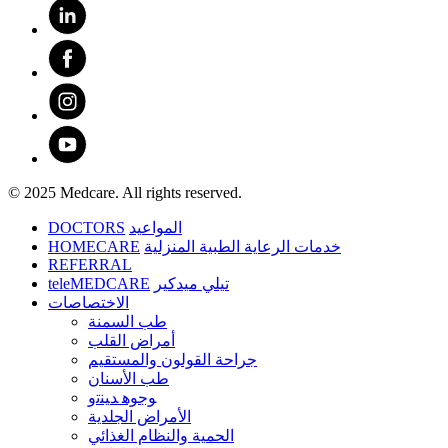
© 2025 Medcare. All rights reserved.
DOCTORS
المواعيد
HOMECARE
خدمات الرعاية الطبية المنزلية
REFERRAL
teleMEDCARE
تيلي ميدكير
الاختصاصات
طب السمنة
أمراض القلب
جراحة القولون والمستقيم
طب الأسنان
ﻮﺟﻮﻫ ﺪﻴﻨﺗﻭ
الأمراض الجلدية
الحمية والنظام الغذائي