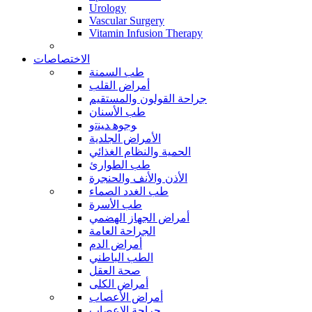
Urology
Vascular Surgery
Vitamin Infusion Therapy
الاختصاصات
طب السمنة
أمراض القلب
جراحة القولون والمستقيم
طب الأسنان
ﻮﺟﻮﻫ ﺪﻴﻨﺗﻭ
الأمراض الجلدية
الحمية والنظام الغذائي
طب الطوارئ
الأذن والأنف والحنجرة
طب الغدد الصماء
طب الأسرة
أمراض الجهاز الهضمي
الجراحة العامة
أمراض الدم
الطب الباطني
صحة العقل
أمراض الكلى
أمراض الأعصاب
جراحة الاعصاب