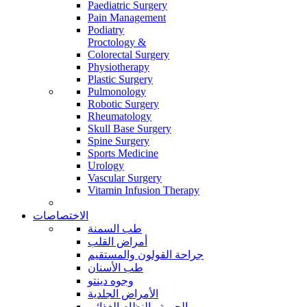
Paediatric Surgery
Pain Management
Podiatry
Proctology &
Colorectal Surgery
Physiotherapy
Plastic Surgery
Pulmonology
Robotic Surgery
Rheumatology
Skull Base Surgery
Spine Surgery
Sports Medicine
Urology
Vascular Surgery
Vitamin Infusion Therapy
الاختصاصات
طب السمنة
أمراض القلب
جراحة القولون والمستقيم
طب الأسنان
وجوه دينتو
الأمراض الجلدية
الحمية والنظام الغذائي