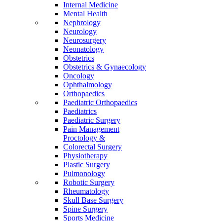
Internal Medicine
Mental Health
Nephrology
Neurology
Neurosurgery
Neonatology
Obstetrics
Obstetrics & Gynaecology
Oncology
Ophthalmology
Orthopaedics
Paediatric Orthopaedics
Paediatrics
Paediatric Surgery
Pain Management
Proctology &
Colorectal Surgery
Physiotherapy
Plastic Surgery
Pulmonology
Robotic Surgery
Rheumatology
Skull Base Surgery
Spine Surgery
Sports Medicine