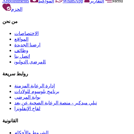
Appointments
المواعيد
WhatsApp
التقارير
Menu
الحزم
من نحن
الاختصاصات
المواقع
ارضنا الجديدة
وظائف
اتصل بنا
ﺎﻠﻣﺮﺿﻯ ﺎﻟﺩﻮﻠﻳﻮﻧ
روابط سريعة
إدارة الرعاية المزمنة
برنامج بلوسوم للولادات
بوابة المرضى
تيلي ميدكير - منصة الرعاية الصحية عن بعد
لقاح الإنفلونزا
القانونية
الشروط والأحكام