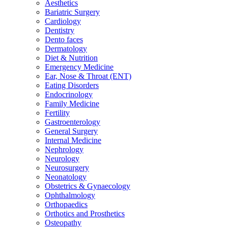
Aesthetics
Bariatric Surgery
Cardiology
Dentistry
Dento faces
Dermatology
Diet & Nutrition
Emergency Medicine
Ear, Nose & Throat (ENT)
Eating Disorders
Endocrinology
Family Medicine
Fertility
Gastroenterology
General Surgery
Internal Medicine
Nephrology
Neurology
Neurosurgery
Neonatology
Obstetrics & Gynaecology
Ophthalmology
Orthopaedics
Orthotics and Prosthetics
Osteopathy