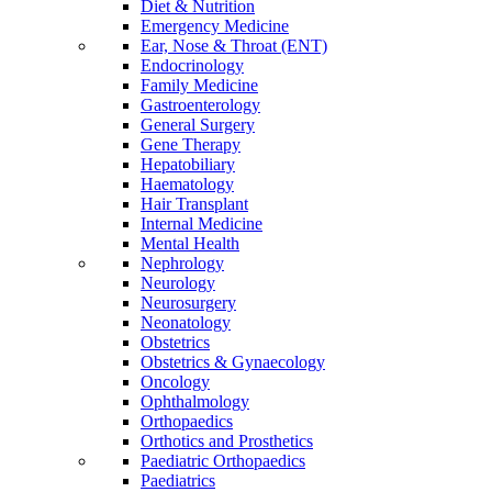
Diet & Nutrition
Emergency Medicine
Ear, Nose & Throat (ENT)
Endocrinology
Family Medicine
Gastroenterology
General Surgery
Gene Therapy
Hepatobiliary
Haematology
Hair Transplant
Internal Medicine
Mental Health
Nephrology
Neurology
Neurosurgery
Neonatology
Obstetrics
Obstetrics & Gynaecology
Oncology
Ophthalmology
Orthopaedics
Orthotics and Prosthetics
Paediatric Orthopaedics
Paediatrics