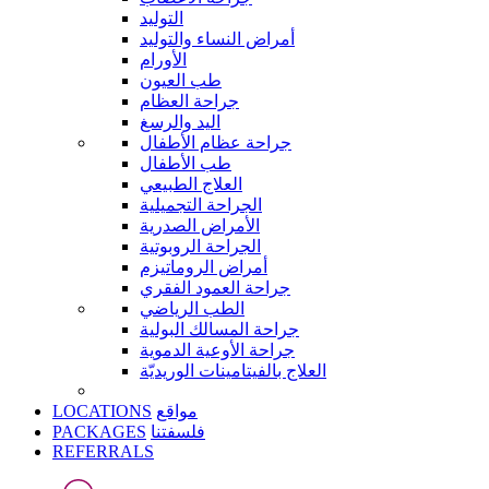
التوليد
أمراض النساء والتوليد
الأورام
طب العيون
جراحة العظام
اليد والرسغ
جراحة عظام الأطفال
طب الأطفال
العلاج الطبيعي
الجراحة التجميلية
الأمراض الصدرية
الجراحة الروبوتية
أمراض الروماتيزم
جراحة العمود الفقري
الطب الرياضي
جراحة المسالك البولية
جراحة الأوعية الدموية
العلاج بالفيتامينات الوريديّة
LOCATIONS
مواقع
PACKAGES
فلسفتنا
REFERRALS