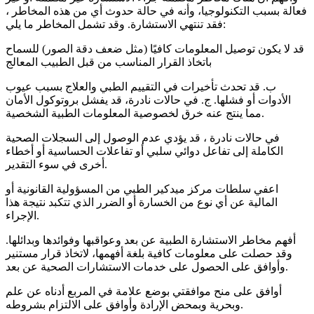
فعالة بسبب التكنولوجيا، وأنه في حالة حدوث أي من هذه المخاطر ،
فقد تنتهي الاستشارة. وقد تشمل المخاطر ما يلي:
قد لا يكون توصيل المعلومات كافيًا (مثل ضعف دقة الصور) للسماح
باتخاذ القرار المناسب من قبل الطبيب المعالج
ب. قد تحدث تأخيرات في التقييم الطبي والعلاج بسبب عيوب
الأدوات أو فشلها. ج. في حالات نادرة، قد يفشل بروتوكول الأمان
مما ينتج عنه خرق لخصوصية المعلومات الطبية الشخصية.
في حالات نادرة ، قد يؤدي عدم الوصول إلى السجلات الصحية
الكاملة إلى تفاعل دوائي سلبي أو تفاعلات الحساسية أو أخطاء
أخرى في سوء التقدير.
اعفي سلطات مركز ميدكير الطبي من المسؤولية القانونية أو
المالية عن أي نوع من الخسارة أو الضرر الذي تتكبد نتيجة هذا
الإجراء.
أفهم مخاطر الاستشارة الطبية عن بعد وعواقبها وفوائدها وبدائلها.
وقد حصلت على معلومات كافية بلغة أفهمها، لاتخاذ قرار مستنير
وأوافق على الحصول على خدمات الاستشارات الصحية عن بعد.
أوافق على منح موافقتي بوضع علامة في المربع أدناه عن علم
وبحرية وبمحض الإرادة وأوافق على الالتزام بشروطه.