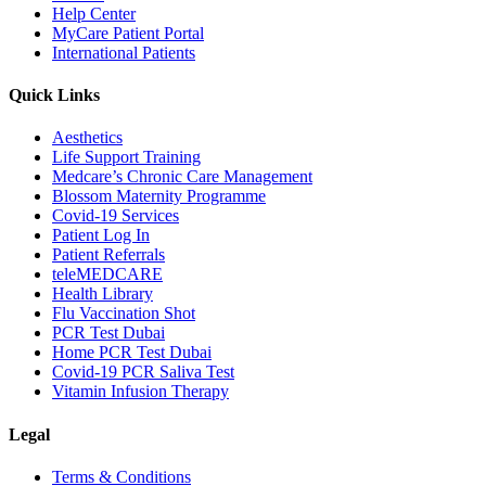
Help Center
MyCare Patient Portal
International Patients
Quick Links
Aesthetics
Life Support Training
Medcare’s Chronic Care Management
Blossom Maternity Programme
Covid-19 Services
Patient Log In
Patient Referrals
teleMEDCARE
Health Library
Flu Vaccination Shot
PCR Test Dubai
Home PCR Test Dubai
Covid-19 PCR Saliva Test
Vitamin Infusion Therapy
Legal
Terms & Conditions