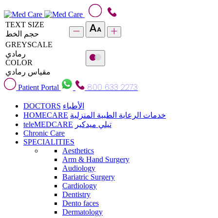
TEXT SIZE
حجم الخط
GREYSCALE
رمادي
COLOR
مقياس رمادي
800 633 2273
Patient Portal
DOCTORS
الأطباء
HOMECARE
خدمات الرعاية الطبية المنزلية
teleMEDCARE
تيلي ميدكير
Chronic Care
SPECIALITIES
Aesthetics
Arm & Hand Surgery
Audiology
Bariatric Surgery
Cardiology
Dentistry
Dento faces
Dermatology