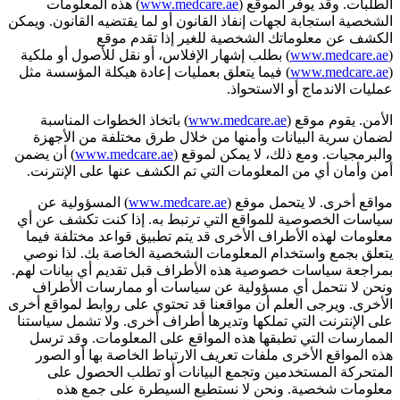
الطلبات. وقد يوفر الموقع (
www.medcare.ae
) هذه المعلومات
الشخصية استجابة لجهات إنفاذ القانون أو لما يقتضيه القانون. ويمكن
الكشف عن معلوماتك الشخصية للغير إذا تقدم موقع
(
www.medcare.ae
) بطلب إشهار الإفلاس، أو نقل للأصول أو ملكية
(
www.medcare.ae
) فيما يتعلق بعمليات إعادة هيكلة المؤسسة مثل
عمليات الاندماج أو الاستحواذ.
الأمن. يقوم موقع (
www.medcare.ae
) باتخاذ الخطوات المناسبة
لضمان سرية البيانات وأمنها من خلال طرق مختلفة من الأجهزة
والبرمجيات. ومع ذلك، لا يمكن لموقع (
www.medcare.ae
) أن يضمن
أمن وأمان أي من المعلومات التي تم الكشف عنها على الإنترنت.
مواقع أخرى. لا يتحمل موقع (
www.medcare.ae
) المسؤولية عن
سياسات الخصوصية للمواقع التي ترتبط به. إذا كنت تكشف عن أي
معلومات لهذه الأطراف الأخرى قد يتم تطبيق قواعد مختلفة فيما
يتعلق بجمع واستخدام المعلومات الشخصية الخاصة بك. لذا نوصي
بمراجعة سياسات خصوصية هذه الأطراف قبل تقديم أي بيانات لهم.
ونحن لا نتحمل أي مسؤولية عن سياسات أو ممارسات الأطراف
الأخرى. ويرجى العلم أن مواقعنا قد تحتوي على روابط لمواقع أخرى
على الإنترنت التي تملكها وتديرها أطراف أخرى. ولا تشمل سياستنا
الممارسات التي تطبقها هذه المواقع على المعلومات. وقد ترسل
هذه المواقع الأخرى ملفات تعريف الارتباط الخاصة بها أو الصور
المتحركة المستخدمين وتجمع البيانات أو تطلب الحصول على
معلومات شخصية. ونحن لا نستطيع السيطرة على جمع هذه