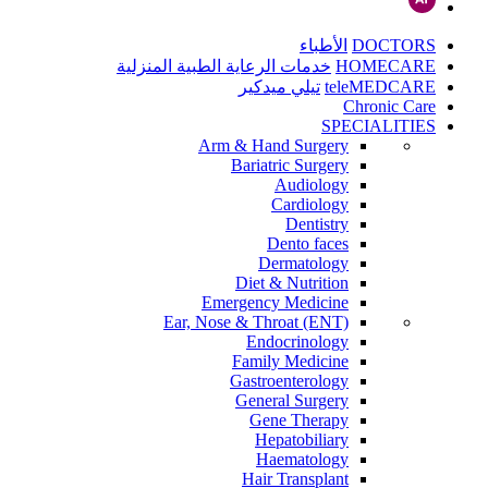
DOCTORS
الأطباء
HOMECARE
خدمات الرعاية الطبية المنزلية
teleMEDCARE
تيلي ميدكير
Chronic Care
SPECIALITIES
Arm & Hand Surgery
Bariatric Surgery
Audiology
Cardiology
Dentistry
Dento faces
Dermatology
Diet & Nutrition
Emergency Medicine
Ear, Nose & Throat (ENT)
Endocrinology
Family Medicine
Gastroenterology
General Surgery
Gene Therapy
Hepatobiliary
Haematology
Hair Transplant