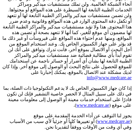
أنحاء الشبكة العالمية. ولن تملك مستشفيات ميدكير ومراكز
الخدمات الطبية التابعة لها السيطرة على هذه المواقع أو محتواها.
ولن تضمن مستشفيات ميدكير والمراكز الطبية التابعة لها أو تتعهد
أو تكفل دقة المحتوى الوارد في هذه المواقع وقانونية وعدم ضرر
هذا المحتوى. هذا ولا تؤيد مستشفيات ميدكير والمراكز الطبية التابعة
لها مضمون أي موقع للغير، كما أنها لا تتعهد بصحة أو تضمن هذه
المواقع، ومنها عدم احتواء هذه المواقع على فيروسات أو غير ذلك ما
قد يؤثر على جهاز الكمبيوتر الخاص بك. وعند استخدام الموقع من
أجل البحث أو الاتصال بموقع آخر، فأنت تدرك وتوافق على أنك لن
تقوم أبداً بأي مطالبة قضائية ضد مستشفيات ميدكير والمراكز
الطبية التابعة لها بشأن أي أضرار أو خسائر ناجمة عن استخدامك
للموقع للحصول على نتائج البحث أو الوصول إلى موقع آخر. وإذا كان
لديك مشكلة عند الاتصال بالموقع، يمكنك إخبارنا على
info@www.medcare.ae
إذا كان جهاز الكمبيوتر الخاص بك لا يدعم التكنولوجيا ذات الصلة، بما
في ذلك على سبيل المثال لا الحصر خاصية التشفير فإنك لن تكون
قادرًا على استخدام خدمات معينة أو الوصول إلى معلومات معينة
على موقع (
www.medcare.ae
).
يجوز لنا التوقف عن أداء الخدمة المقدمة على موقع
(
www.medcare.ae
) أو تغييرها كلياً أو جزئياً لأي سبب من الأسباب
وفي أي وقت من الأوقات ووفقاً لتقديرنا نحن.