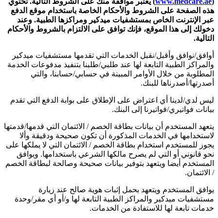
(
www.medcare.ae
) يعتبر موافقةً منك على الشروط التالية. تحتوي
هذه الصفحة على الشروط والأحكام الخاصة باستخدام موقع الدفع
عبر الإنترنت الخاص بمستشفيات ميدكير ومراكزها الطبية. وعند
دخولك إلى هذا الموقع، فإنك توافق على الالتزام بالشروط والأحكام
التالية.
أوافق/نوافق وأقبل/نقبل الخدمات التي تقدمها مستشفيات ميدكير
والمراكز الطبية التابعة لها عند طلبي/طلبنا بتنفيذ مدفوعات الخدمة
المطلوبة من خلال الأوامر المبينة في حسابي/حسابنا، والتي
أصدرتها/أصدرناها للبنك.
ليس لدي/لدينا أي اعتراض على الإطلاق على بوابة الدفع التي تقدم
بيانات فواتيري/فواتيرنا إلى البنك.
يتعهد المستخدم أن بيانات بطاقة الخصم / الائتمان التي قدمها/قدمتها
لاستخدامها في الخدمات المذكورة أن تكون صحيحة ودقيقة وألا
يجوز للمستخدم استخدام بطاقة الخصم / الائتمان التي لا يملكها على
نحو قانوني أو التي لم يصرح مالكها الشرعي باستخدامها. ويوافق
المستخدم أيضا ويتعهد بتوفير بيانات صحيحة وصالحة لبطاقة الخصم
/ الائتمان.
يوافق المستخدم ويتعهد بحمل إثبات هوية صالح عند زيارة
مستشفيات ميدكير والمراكز الطبية التابعة لها و/أو أي مقر/وحدة
خدمات تابعة لها للاستفادة من الخدمات.