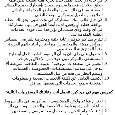
في حالة أي بحث علمي جديد تجريه هيئة الصحة بدبي فيما
يتعلق بعلاجك، فعندها سيقوم طبيبك بإشعارك بجميع المسائل
المعنية بما في ذلك المزايا والمخاطر المحتملة، والبدائل
العلاجية وتفاصيل بروتوكول البحث الطبي.
في حال طلب منك المشاركة في بحث طبي، يحق لك إعطاء
موافقة خطية أو رفض. لديك أيضاً الحق في إنهاء مشاركتك
في أي وقت ولأي سبب. لن يؤثر هذا على جودة الخدمات
الطبية المقدمة لك.
تلتزم ميد كير بتوفير رعاية لائقة ومحترمة للمرضى المصابين
بأمراض مميتة، والمحتضرين مع احترام احتياجاتهم الفريدة
وفقاً للوائح هيئة الصحة بدبي.
الحصول على رأي ثان بشأن الرسوم العادية داخل أو خارج
المستشفى / المركز دون خوف من الإخلال برعايتك.
التعبير عن المعتقدات الروحية / الدينية / الثقافية، شريطة ألا
تتدخل في سلامة المستشفيات / الخصوصية / العمليات.
وسيتم النظر في هذه من قبل المستشفى.
الكشف الكامل عن تكلفة الخدمات الصحية والمعلومات
المتعلقة بجميع الخدمات التي يقدمها المرفق.
كمريض مهم في ميد كير، تتحمل أنت وعائلتك المسؤوليات التالية:
احترام قواعد ولوائح المستشفى / المركز بما في ذلك شروط
ساعات الزيارة، وتعليمات الأطعمة، والتدخين، وما إلى ذلك،
إبداء الاحترام للآخرين والتعامل مع المرضى والموظفين