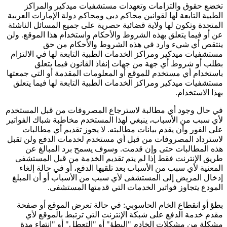
تخضع حقوق والتزامات وتعهدات مستشفيات ميدكير والمراكز
الطبية التابعة لها لقوانين محاكم دبي ومحاكم دولة الإمارات العربية
المتحدة وتكون لها ولاية قضائية حصرية على جميع المسائل الناشئة
عن أو فيما يتعلق بهذه الشروط والأحكام واستخدام هذا الموقع. ولن
ينتقص أي شيء وارد في هذه الشروط والأحكام من حق
مستشفيات ميدكير ومراكز الخدمات الطبية التابعة لها في الالتزام
بطلب أو شروط أي جهة من جهات إنفاذ القانون فيما يتعلق
باستخدام أي مستخدم للموقع أو المعلومات المقدمة أو التي جمعتها
مستشفيات ميدكير ومراكز الخدمات الطبية التابعة لها فيما يتعلق
بهذا الاستخدام.
في حال وجود أي مطالبة لاسترجاع المصروفات من قبل المستخدم
لأي سبب من الأسباب، ينبغي لهذا المستخدم مخاطبة شباك الفواتير
على الفور وأن يقدم بيانات مطالبته. لا يجوز تقديم أي مطالبات
لاسترداد المصروفات من قبل أي مستخدم لخدمات الدفع ولن تقبل
هذه المطالبات حتى وإن قدمت. وسوف يسمح برد المبالغ عن
طريق الإنترنت فقط إذا لم يتم تقديم الخدمة من قبل المستشفى
المعنية لأي سبب من الأسباب بعد تلقيها الدفع، أو في حالة إلغاء
إدخال المريض إلى المستشفى لأي سبب من الأسباب أو أن المبلغ
المودع يتجاوز فواتير الخدمات التي قدمتها المستشفى.
بطؤ أو انقطاع الخام الحاسوبي: في حالة تعرض الموقع أو صفحة
مقدم خدمة الدفع على شبكة الإنترنت التي ترتبط بالموقع لأي
مشكلة من مشكلات الخادم "البطؤ" أو "التعطل" أو "انتهاء مدة