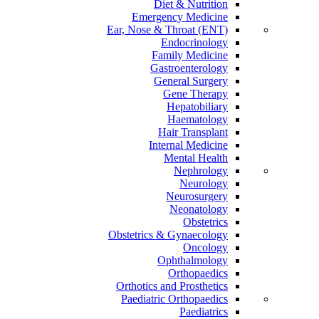
Diet & Nutrition
Emergency Medicine
Ear, Nose & Throat (ENT)
Endocrinology
Family Medicine
Gastroenterology
General Surgery
Gene Therapy
Hepatobiliary
Haematology
Hair Transplant
Internal Medicine
Mental Health
Nephrology
Neurology
Neurosurgery
Neonatology
Obstetrics
Obstetrics & Gynaecology
Oncology
Ophthalmology
Orthopaedics
Orthotics and Prosthetics
Paediatric Orthopaedics
Paediatrics