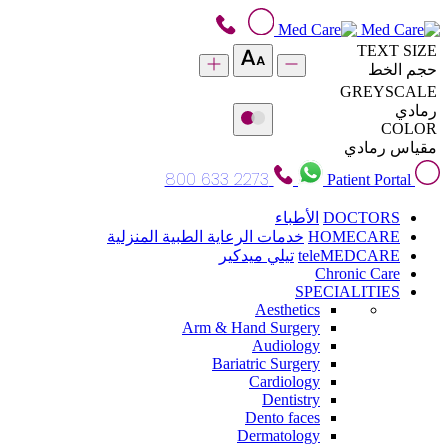
TEXT SIZE
حجم الخط
GREYSCALE
رمادي
COLOR
مقياس رمادي
800 633 2273
Patient Portal
DOCTORS
الأطباء
HOMECARE
خدمات الرعاية الطبية المنزلية
teleMEDCARE
تيلي ميدكير
Chronic Care
SPECIALITIES
Aesthetics
Arm & Hand Surgery
Audiology
Bariatric Surgery
Cardiology
Dentistry
Dento faces
Dermatology