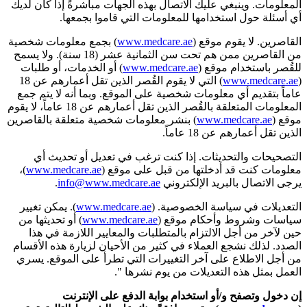
المعلومات. وينبغي عليك الاتصال بهذه الجهات مباشرةً إذا كان لديك
أي أسئلة حول استخدامها للمعلومات التي قاموا بجمعها.
القاصرين. لا يقوم موقع (
www.medcare.ae
) بجمع معلومات شخصية
من القاصرين ممن هم تحت سن الثمانية عشر (18 سنة). ولا يسمح
للقُصر باستخدام موقع (
www.medcare.ae
) أو الخدمات، أو طلبات
(
www.medcare.ae
) التي لا يقوم القُصر الذين تقل أعمارهم عن 18
عاماً بتقديم أي معلومات شخصية على الموقع. وبما أنه لا يتم جمع
المعلومات المتعلقة بالقُصر الذين تقل أعمارهم عن 18 عاماً، لا يقوم
موقع (
www.medcare.ae
) بنشر معلومات شخصية متعلقة بالقاصرين
الذين تقل أعمارهم عن 18 عاماً.
التصحيحات والتحديثات. إذا كنت ترغب في تعديل أو تحديث أي
معلومات كنت قد أدخلتها من قبل على موقع (
www.medcare.ae
)،
يرجى الاتصال بالبريد الإلكتروني
info@www.medcare.ae
.
التعديلات في سياسة الخصوصية. (
www.medcare.ae
). يمكن تغيير
سياسات وشروط وأحكام موقع (
www.medcare.ae
) أو تحديثها من
حين لآخر من أجل الالتزام بالمتطلبات والمعايير اللازمة في هذا
الصدد. لذلك نشجع العملاء في كثير من الأحيان لزيارة هذه الأقسام
من أجل الاطلاع على آخر التغييرات التي تطرأ على الموقع. يسري
العمل بمثل هذه التعديلات من يوم نشرها ".
إن دخول وتصفح و/أو استخدام بوابة الدفع على الإنترنت