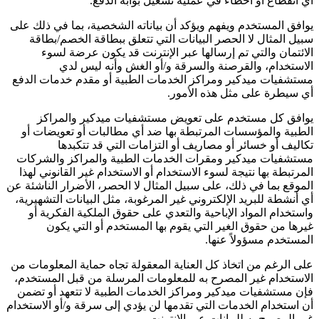
أي انقطاع أو أخطاء في عملية تشغيل بوابة الدفع.
يوافق المستخدم ويفهم ويؤكد أن بياناته الشخصية، بما في ذلك على
سبيل المثال لا الحصر البيانات التي تتعلق ببطاقة الخصم/بطاقة
الائتمان والتي تم إرسالها عبر الإنترنت قد يكون عرضة لسوء
الاستخدام، والقرصنة والسرقة و/أو الغش وأنه ليس لدي
مستشفيات ميدكير ومراكز الخدمات الطبية أو مقدم خدمات الدفع
أي سيطرة على مثل هذه الأمور.
يوافق كل مستخدم على تعويض مستشفيات ميدكير والمراكز
الطبية والمؤسسات المرتبطة بها ضد أي مطالبات أو تعويضات أو
تكاليف أو خسائر أو مصاريف أو التزامات التي قد تتكبدها
مستشفيات ميدكير ومقرات الخدمات الطبية والمراكز والشركات
المرتبطة بها نتيجة لسوء الاستخدام أو الاستخدام غير القانوني لهذا
الموقع بما في ذلك، على سبيل المثال لا الحصر، الأضرار الناشئة عن
أي أنشطة للبريد الإلكتروني غير المرغوبة، مثل البيانات التشهيرية،
واستخدام المواد الإباحية والتعدي على حقوق الملكية الفكرية أو
غيرها من حقوق الغير التي يقوم بها المستخدم أو التي يكون
المستخدم مسؤولاً عنها.
على الرغم من اتخاذ كل العناية المعقولة تجاه حماية المعلومات من
الاستخدام غير المصرح به للمعلومات المرسلة من قبل المستخدم،
فإن مستشفيات ميدكير ومراكز الخدمات الطبية لا تتعهد أو تضمن
أن استخدام الخدمات التي تقدمها لن يؤدي إلى سرقة و/أو الاستخدام
غير المصرح به للبيانات عبر الإنترنت.