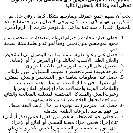
تحظى أنت وعائلتك بالحقوق التالية
يجب أن تتفهم جميع حقوقك وتمارسها بشكل كامل، وفي حال لم
تتمكن من تفهمها لأي سبب كان، يرجى الاتصال بمدير خدمة العملاء
للحصول على أي مساعدة بما في ذلك توفير مترجم (إذا لزم الأمر).
احظى بعناية محايدة واحترام لقيمك ومعتقداتك الشخصية من
جميع الموظفين بدون تمييز، وفقاً لقواعد وأنظمة هيئة الصحة
بدبي.
احصل على رعاية طبية شاملة بما فيه الوصول إلى التشخيص
والعلاج الطبي الأنسب لحالتك و / أو المرض و / أو الإصابة.
الحصول على الرعاية الفورية في حالات الطوارئ.
معرفة هوية (اسم وتخصص) الطبيب المسؤول عن رعايتك.
احصل على معلومات شاملة حول التشخيص والعلاج المقترح
وأي تغييرات في حالتك الصحية وأسباب هذه التغييرات
والعلاجات البديلة واحتمالات نجاح أو إخفاق العلاج ومزايا
وعيوب العلاج والمشاكل المحتملة المتعلقة بالمعالجة والنتائج
المتوقعة لتجاهل العلاج بطريقة بسيطة ومفهومة.
احصل على مترجم (عند توفره) في حال كانت اللغة تمنعك
من فهم تفاصيل الرعاية الطبية الشاملة.
ستحظى بحق اصطحاب شخص من نفس الجنس (ذكر أو أنثى)
أثناء إجراء فحص أجزاء معينة للجسم، أو العلاج أو الإجراء
الذي يقوم به اختصاصي الصحة من الجنس الآخر والحق في