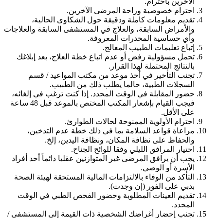
الآخرين باحترام.
احترام خصوصية وراحة المرضى الآخرين.
تقديم معلومات كاملة ودقيقة حول الشكاوى الحالية،
والأمراض السابقة، والعلاج في المستشفى السابقة والعلاجات
وأي حساسية المخدرات المعروفة.
إتباع تعليمات الطبيب المعالج.
تحمل مسؤولية رفض أو عدم اتباع خطة العلاج، بعد إبلاغك
بالنتائج المحتملة لهذا القرار.
تجنب التأخير في أخذ موعد من مكتب المواعيد / قسم
السجلات الطبية، حالما يطلب ذلك من الطبيب.
حضور المقابلة في الوقت المحدد. إذا كنت ترغب في إلغائه،
فيجب القيام بإشعار المكتب المختص بالموعد قبل 48 ساعة
على الأقل.
احترام الأولوية الممنوحة لحالات الطوارئ.
مراعاة قواعد السلامة بما في ذلك خطة عدم التدخين،
والحفاظ على نظافة المكان، ونظافة اليدين، إلخ.
اختيار المرافق الليلي وفقا للوائح الجناح.
يجب أن يرافق المرضى غير المتوازنين عقليا دائماً أحد أفراد
الأسرة أو الوصي.
التأكد من الوفاء بالالتزامات المالية المستحقة لهيئة الصحة
بدبي على الفور (إن وجدت).
تقديم العينات المطلوبة وحضور الفحص الطبي في الوقت
المحدد.
تجنب إحضار أغراضك الشخصية ذات القيمة إلى المستشفى /