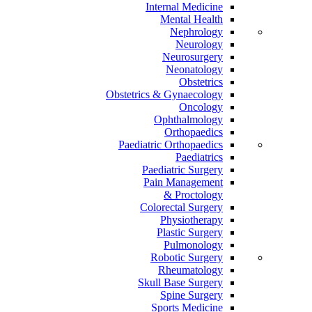
Internal Medicine
Mental Health
Nephrology
Neurology
Neurosurgery
Neonatology
Obstetrics
Obstetrics & Gynaecology
Oncology
Ophthalmology
Orthopaedics
Paediatric Orthopaedics
Paediatrics
Paediatric Surgery
Pain Management
Proctology &
Colorectal Surgery
Physiotherapy
Plastic Surgery
Pulmonology
Robotic Surgery
Rheumatology
Skull Base Surgery
Spine Surgery
Sports Medicine