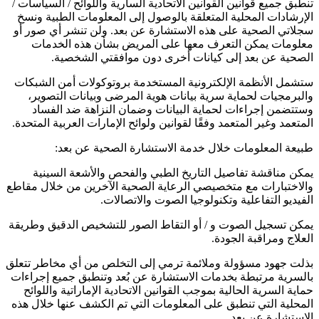
تنطبق جميع قوانين القوانين الاتحادية السارية واللوائح / السياسات /
الإرشادات المحلية المتعلقة بالوصول إلى المعلومات الطبية ونسخ
سجلاتي الصحية على هذه الاستشارة عن بعد. ولن تنشر أي صور أو
معلومات يمكن التعرف معها على المريض بشأن هذه الخدمات
الصحية عن بعد إلى كيانات أخرى دون موافقتي الشخصية.
ستشمل الأنظمة الإلكترونية المستخدمة بروتوكولات أمن الشبكات
والبرمجيات لحماية سرية بيانات هوية المرضى وبيانات التصوير،
وستتضمن إجراءات لحماية البيانات وضمان النزاهة ضد الفساد
المتعمد وغير المتعمد وفقًا لقوانين ولوائح الإمارات العربية المتحدة.
طبيعة المعلومات خلال خدمة الاستشارة الصحية عن بعد:
يمكن مناقشة تفاصيل التاريخ الطبي والفحص والأشعة السينية
والاختبارات مع متخصيصي الرعاية الصحية الآخرين من خلال مقاطع
الفيديو التفاعلية وتكنولوجيا الصوت والاتصالات.
يمكن تسجيل الصوت و / أو التقاط الصور للتشخيص الدقيق وطريقة
العلاج ومراقبة الجودة.
بذلت جهود مسؤولة وملائمة ترمي إلى التخلص من أي مخاطر تتعلق
بالسرية مرتبطة بخدمات الاستشارة عن بُعد وتنطبق جميع إجراءات
حماية السرية الحالية بموجب القوانين الاتحادية الإماراتية واللوائح
المحلية التي تنطبق على المعلومات التي تم الكشف عنها خلال هذه
الاستشارة عن بعد.