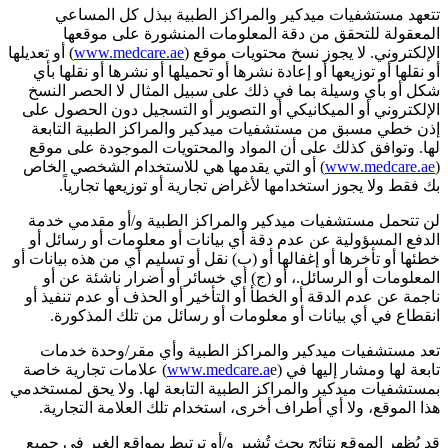
تتعهد مستشفيات ميدكير والمراكز الطبية ببذل كل المساعي
المعقولة للتحقق من دقة المعلومات المنشورة على موقعها
الإلكتروني. لا يجوز نسخ محتويات موقع (
www.medcare.ae
) أو تعديلها
أو نقلها أو توزيعها أو إعادة نشرها أو تحميلها أو نشرها أو نقلها بأي
شكل أو بأي وسيلة بما في ذلك على سبيل المثال لا الحصر النسخ
الإلكتروني أو الميكانيكي أو التصوير أو التسجيل دون الحصول على
إذن خطي مسبق من مستشفيات ميدكير والمراكز الطبية التابعة
لها. وتوافق كذلك على أن المواد والمحتويات الموجودة على موقع
(
www.medcare.ae
) أو التي يقدمها هي للاستخدام الشخصي الخاص
بك فقط ولا يجوز استخدامها لأغراض تجارية أو توزيعها تجارياً.
لن تتحمل مستشفيات ميدكير والمراكز الطبية و/أو مقدمي خدمة
الدفع المسؤولية عن عدم دقة أي بيانات أو معلومات أو رسائل أو
خطئها أو تأخرها أو إغفالها أو (ب) نقل أو تسليم أي من هذه بيانات أو
المعلومات أو الرسائل.، أو (ج) أي خسائر أو أضرار ناشئة عن أو
ناجمة عن عدم الدقة أو الخطأ أو التأخير أو الحذف أو عدم تنفيذ أو
انقطاع في أي بيانات أو معلومات أو رسائل من تلك المذكورة.
تعد مستشفيات ميدكير والمراكز الطبية وأي مقر/وحدة خدمات
تابعة لها ومشار إليها في (
www.medcare.a
e) علامات تجارية خاصة
بمستشفيات ميدكير والمراكز الطبية التابعة لها. ولا يحق لمستخدمي
هذا الموقع، ولا أي أطراف أخرى، استخدام تلك العلامة التجارية.
قد يُظِهر الموقع نتائج بحث تُشير و/أو ترتبط بمواقع الغير في جميع