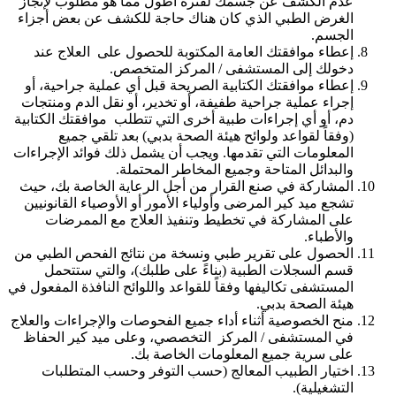
عدم الكشف عن جسمك لفترة أطول مما هو مطلوب لإنجاز
الغرض الطبي الذي كان هناك حاجة للكشف عن بعض أجزاء
الجسم.
إعطاء موافقتك العامة المكتوبة للحصول على العلاج عند
دخولك إلى المستشفى / المركز المتخصص.
إعطاء موافقتك الكتابية الصريحة قبل أي عملية جراحية، أو
إجراء عملية جراحية طفيفة، أو تخدير، أو نقل الدم ومنتجات
دم، أو أي إجراءات طبية أخرى التي تتطلب موافقتك الكتابية
(وفقاً لقواعد ولوائح هيئة الصحة بدبي) بعد تلقي جميع
المعلومات التي تقدمها. ويجب أن يشمل ذلك فوائد الإجراءات
والبدائل المتاحة وجميع المخاطر المحتملة.
المشاركة في صنع القرار من أجل الرعاية الخاصة بك، حيث
تشجع ميد كير المرضى وأولياء الأمور أو الأوصياء القانونيين
على المشاركة في تخطيط وتنفيذ العلاج مع الممرضات
والأطباء.
الحصول على تقرير طبي ونسخة من نتائج الفحص الطبي من
قسم السجلات الطبية (بناءً على طلبك)، والتي ستتحمل
المستشفى تكاليفها وفقاً للقواعد واللوائح النافذة المفعول في
هيئة الصحة بدبي.
منح الخصوصية أثناء أداء جميع الفحوصات والإجراءات والعلاج
في المستشفى / المركز التخصصي، وعلى ميد كير الحفاظ
على سرية جميع المعلومات الخاصة بك.
اختيار الطبيب المعالج (حسب التوفر وحسب المتطلبات
التشغيلية).