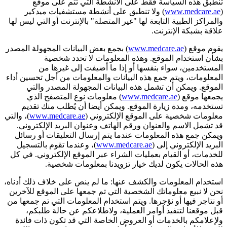
تنطبق هذه السياسة فقط على الأنشطة التي تتم على موقع
(
www.medcare.ae
) ولا تنطبق على أنشطة مستشفيات ميدكير
والمراكز الطبية التابعة لها "غير المتصلة" بالإنترنت أو التي ليس لها
علاقة بشبكة الإنترنت.
يقوم موقع (
www.medcare.ae
) بجمع بعض البيانات المجهولة المصدر
بشأن استخدام الموقع. وهذه المعلومات لا تحدد شخصية
المستخدمين، سواء بنفسها أو إذا ما أضيفت إلى غيرها من
المعلومات، ويتم جمع هذه البيانات والمعلومات من أجل تحسين أداء
الموقع. ويمكن أن تشمل هذه البيانات المجهولة المصدر والتي
يجمعها موقع (
www.medcare.ae
) معلومات نوع المتصفح الذي
تستخدمه، ومدة زيارة الموقع. ويمكن أيضا أن يُطلب منك تقديم
معلومات شخصية على الموقع الإلكتروني (
www.medcare.ae
)، والتي
قد تشمل الاسم والعنوان ورقم الهاتف وعنوان البريد الإلكتروني.
ويمكن جمع هذه المعلومات عندما يتم إرسال التعليقات أو رسائل
البريد الإلكتروني إلى (
www.medcare.ae
)، وعندما تقوم بالتسجيل
للخدمات، أو القيام بعمليات الشراء عبر الموقع الإلكتروني. في كل
هذه الحالات يكون لديك خيار تزويدنا بمعلومات شخصية.
استخدام المعلومات والكشف عنها: ما لم ينص على خلاف ذلك أدناه،
نحن لا نبيع معلوماتك الشخصية التي تم جمعها على الموقع للآخرين
أو نتاجر فيها أو نؤجرها. ويتم استخدام المعلومات التي تم جمعها من
قبل موقعنا لتنفيذ أوامر العملية، ولاطلاعكم عن حالة طلبكم،
ولإعلامكم بالخدمات أو العروض الخاصة التي قد تكون ذات فائدة