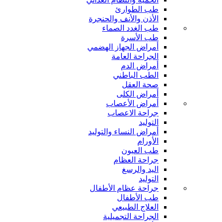
طب الطوارئ
الأذن والأنف والحنجرة
طب الغدد الصماء
طب الأسرة
أمراض الجهاز الهضمي
الجراحة العامة
أمراض الدم
الطب الباطني
صحة العقل
أمراض الكلى
أمراض الأعصاب
جراحة الاعصاب
التوليد
أمراض النساء والتوليد
الأورام
طب العيون
جراحة العظام
اليد والرسغ
التوليد
جراحة عظام الأطفال
طب الأطفال
العلاج الطبيعي
الجراحة التجميلية