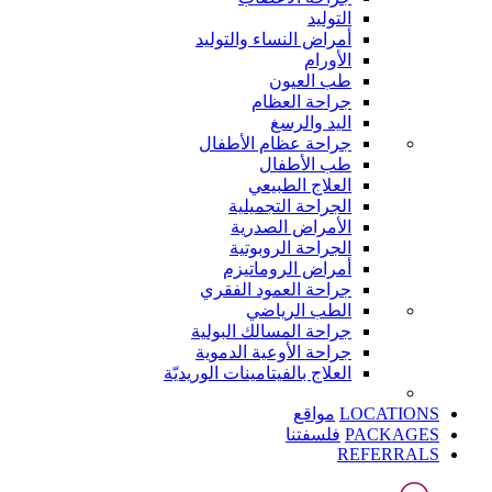
التوليد
أمراض النساء والتوليد
الأورام
طب العيون
جراحة العظام
اليد والرسغ
جراحة عظام الأطفال
طب الأطفال
العلاج الطبيعي
الجراحة التجميلية
الأمراض الصدرية
الجراحة الروبوتية
أمراض الروماتيزم
جراحة العمود الفقري
الطب الرياضي
جراحة المسالك البولية
جراحة الأوعية الدموية
العلاج بالفيتامينات الوريديّة
LOCATIONS
مواقع
PACKAGES
فلسفتنا
REFERRALS