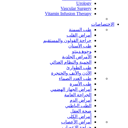
Urology
Vascular Surgery
Vitamin Infusion Therapy
الاختصاصات
طب السمنة
أمراض القلب
جراحة القولون والمستقيم
طب الأسنان
ﻮﺟﻮﻫ ﺪﻴﻨﺗﻭ
الأمراض الجلدية
الحمية والنظام الغذائي
طب الطوارئ
الأذن والأنف والحنجرة
طب الغدد الصماء
طب الأسرة
أمراض الجهاز الهضمي
الجراحة العامة
أمراض الدم
الطب الباطني
صحة العقل
أمراض الكلى
أمراض الأعصاب
جراحة الاعصاب