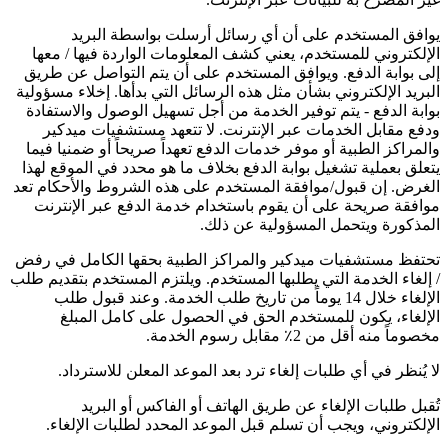
يوافق المستخدم على أن أي رسائل أرسلت بواسطة البريد
الإلكتروني للمستخدم، يعني كشف المعلومات الواردة فيها / معها
إلى بوابة الدفع. ويوافق المستخدم على أن يتم التواصل عن طريق
البريد الإلكتروني بشأن مثل هذه الرسائل التي بدأها. إخلاء مسؤولية
بوابة الدفع - يتم توفير الخدمة من أجل تسهيل الوصول والاستفادة
ودفع مقابل الخدمات عبر الإنترنت. لا تتعهد مستشفيات ميدكير
والمراكز الطبية أو موفر خدمات الدفع تعهداً صريحاً أو ضمنيا فيما
يتعلق بعملية تشغيل بوابة الدفع بخلاف ما هو محدد في الموقع لهذا
الغرض. إن قبول/موافقة المستخدم على هذه الشروط والأحكام تعد
موافقة صريحة على أن يقوم باستخدام خدمة الدفع عبر الإنترنت
المذكورة ويتحمل المسؤولية عن ذلك.
تحتفظ مستشفيات ميدكير والمراكز الطبية بحقها الكامل في رفض
/ إلغاء الخدمة التي يطلبها المستخدم. ويلتزم المستخدم بتقديم طلب
الإلغاء خلال 14 يوماً من تاريخ طلب الخدمة. وعند قبول طلب
الإلغاء، يكون للمستخدم الحق في الحصول على كامل المبلغ
مخصوماً منه أقل من 2٪ مقابل رسوم الخدمة.
لا يُنظر في أي طلبات إلغاء ترد بعد الموعد المعلن للاسترداد.
تُقبل طلبات الإلغاء عن طريق الهاتف أو الفاكس أو البريد
الإلكتروني، ويجب أن تسلم قبل الموعد المحدد لطلبات الإلغاء.