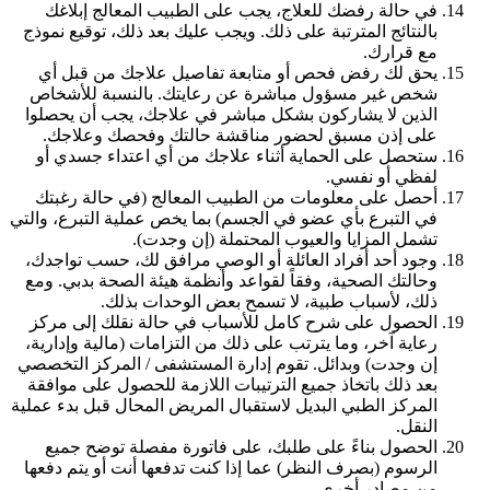
في حالة رفضك للعلاج، يجب على الطبيب المعالج إبلاغك
بالنتائج المترتبة على ذلك. ويجب عليك بعد ذلك، توقيع نموذج
مع قرارك.
يحق لك رفض فحص أو متابعة تفاصيل علاجك من قبل أي
شخص غير مسؤول مباشرة عن رعايتك. بالنسبة للأشخاص
الذين لا يشاركون بشكل مباشر في علاجك، يجب أن يحصلوا
على إذن مسبق لحضور مناقشة حالتك وفحصك وعلاجك.
ستحصل على الحماية أثناء علاجك من أي اعتداء جسدي أو
لفظي أو نفسي.
أحصل على معلومات من الطبيب المعالج (في حالة رغبتك
في التبرع بأي عضو في الجسم) بما يخص عملية التبرع، والتي
تشمل المزايا والعيوب المحتملة (إن وجدت).
وجود أحد أفراد العائلة أو الوصي مرافق لك، حسب تواجدك،
وحالتك الصحية، وفقاً لقواعد وأنظمة هيئة الصحة بدبي. ومع
ذلك، لأسباب طبية، لا تسمح بعض الوحدات بذلك.
الحصول على شرح كامل للأسباب في حالة نقلك إلى مركز
رعاية آخر، وما يترتب على ذلك من التزامات (مالية وإدارية،
إن وجدت) وبدائل. تقوم إدارة المستشفى / المركز التخصصي
بعد ذلك باتخاذ جميع الترتيبات اللازمة للحصول على موافقة
المركز الطبي البديل لاستقبال المريض المحال قبل بدء عملية
النقل.
الحصول بناءً على طلبك، على فاتورة مفصلة توضح جميع
الرسوم (بصرف النظر) عما إذا كنت تدفعها أنت أو يتم دفعها
من مصادر أخرى.