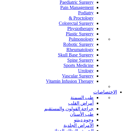
Paediatric Surgery
Pain Management
Podiatry
Proctology &
Colorectal Surgery
Physiotherapy
Plastic Surgery
Pulmonology
Robotic Surgery
Rheumatology
Skull Base Surgery
Spine Surgery
Sports Medicine
Urology
Vascular Surgery
Vitamin Infusion Therapy
الاختصاصات
طب السمنة
أمراض القلب
جراحة القولون والمستقيم
طب الأسنان
وجوه دينتو
الأمراض الجلدية
الحمية والنظام الغذائي