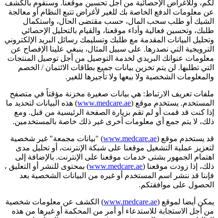
لكم، وللأغراض الإحصائية من أجل تحسين موقعنا. وسنقوم بالكشف
عن معلومات الدفع الخاصة بك للغير لأغراض تتبع النظام أو معالجة
الشيك أو طلب سحب المال، حسب مقتضى الحال، واستكمال
طلبك، وتحسين فعالية وأداء موقعنا، والقيام بالتحليل الإحصائي
وتحليل البيانات المقدمة مع طلبك وتسليمك رسائل البريد الإلكتروني
الترويجية التي نصدرها. على سبيل المثال، ينبغي علينا الإفصاح عن
معلومات عنوانك البريدي لخدمة التوصيل من أجل توصيل المنتجات
التي تطلبها. لن يتم تخزين بيانات جميع بطاقات الائتمان / الخصم
والمعلومات الشخصية ولا بيعها ولا تأجيرها للغير.
ملفات تعريف الارتباط: هي بيانات صغيرة مخزنة مؤقتاً في متصفح
المستخدم. يستخدم موقع (
www.medcare.ae
) هذه البيانات لتحديد ما
إذا كنت قد قمت أو لم تقم بزيارة الصفحة الرئيسية من قبل. ومع
ذلك، لا يتم جمع أي معلومات أخرى غير ذلك خاصة بالمستخدمين.
قد يستخدم موقع (
www.medcare.ae
) "بيانات مجمعة" غير شخصية
لتعزيز عملية التشغيل موقعنا على شبكة الإنترنت، أو تحليل مدى
اهتمام الجمهور بشتى خدمات موقعنا على الإنترنت. بالإضافة إلى
ذلك، إذا زودت موقعنا (
www.medcare.ae
) بمحتوى للنشر أو التعليق ،
فإننا قد ننشر اسم المستخدم أو غيره من البيانات الشخصية بعد
الحصول على موافقتكم.
يمكن أيضا لموقع (
www.medcare.ae
) الكشف عن معلومات شخصية
من أجل الاستجابة للاستدعاء أو أمر من المحكمة أو غيرها من هذه