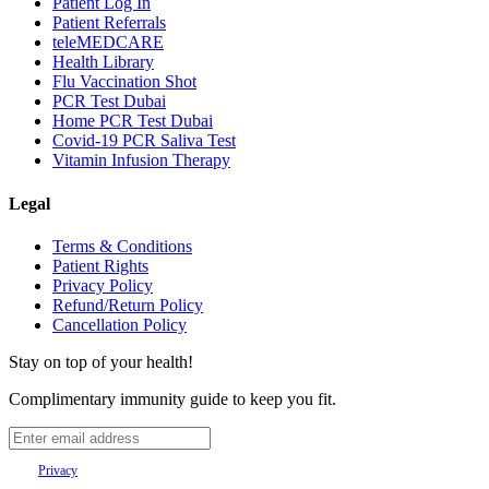
Patient Log In
Patient Referrals
teleMEDCARE
Health Library
Flu Vaccination Shot
PCR Test Dubai
Home PCR Test Dubai
Covid-19 PCR Saliva Test
Vitamin Infusion Therapy
Legal
Terms & Conditions
Patient Rights
Privacy Policy
Refund/Return Policy
Cancellation Policy
Stay on top of your health!
Complimentary immunity guide to keep you fit.
Your
Privacy
is important to us.