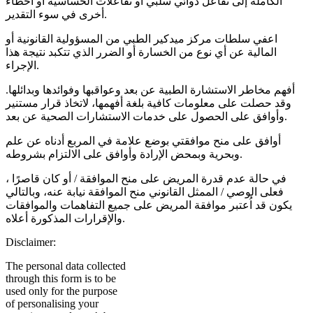
الكاملة إلى تفاعل دوائي سلبي أو تفاعلات الحساسية أو أخطاء
أخرى في سوء التقدير.
اعفي سلطات مركز ميدكير الطبي من المسؤولية القانونية أو
المالية عن أي نوع من الخسارة أو الضرر الذي تتكبد نتيجة هذا
الإجراء.
أفهم مخاطر الاستشارة الطبية عن بعد وعواقبها وفوائدها وبدائلها.
وقد حصلت على معلومات كافية بلغة أفهمها، لاتخاذ قرار مستنير
وأوافق على الحصول على خدمات الاستشارات الصحية عن بعد.
أوافق على منح موافقتي بوضع علامة في المربع أدناه عن علم
وبحرية وبمحض الإرادة وأوافق على الالتزام بشروطه.
في حالة عدم قدرة المريض على منح الموافقة / أو كان قاصرًا ،
فعلى الوصي / الممثل القانوني منح الموافقة نيابة عنه، وبالتالي
يكون قد اُعتبر موافقة المريض على جميع التفاهمات والموافقات
والإقرارات المذكورة أعلاه.
Disclaimer:
The personal data collected
through this form is to be
used only for the purpose
of personalising your