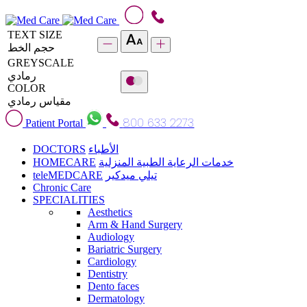
TEXT SIZE
حجم الخط
GREYSCALE
رمادي
COLOR
مقياس رمادي
800 633 2273
Patient Portal
DOCTORS
الأطباء
HOMECARE
خدمات الرعاية الطبية المنزلية
teleMEDCARE
تيلي ميدكير
Chronic Care
SPECIALITIES
Aesthetics
Arm & Hand Surgery
Audiology
Bariatric Surgery
Cardiology
Dentistry
Dento faces
Dermatology