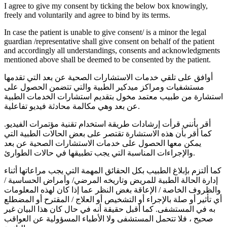
I agree to give my consent by ticking the below box knowingly,
freely and voluntarily and agree to bind by its terms.
In case the patient is unable to give consent/ is a minor the legal
guardian /representative shall give consent on behalf of the patient
and accordingly all understandings, consents and acknowledgments
mentioned above shall be deemed to be consented by the patient.
أوافق على تلقي خدمات الاستشارات الصحية عن بعد التي تقدمها
مستشفيات ومراكز ميدكير الطبية والتي تتضمن الحصول على
استشارة من طبيب معتمد مخول بتقديم استشارات الخدمات الطبية
عن بعد وهي مكالمة محادثة فيديو تفاعلية.
أقر بأنني قرأت إرشادات طريقة استخدام تقنية مؤتمرات الفيديو.
كما أقر بأن هذه الاستشارة تقتصر على بعض الحالات الطبية التي
يمكن معها الحصول على خدمات الاستشارات الصحية عن بعد
والإجراءات المناسبة التي يجب تطبيقها في حالات الطوارئ.
كما ألتزم بإبلاغ الطبيب بكل الحقائق المهمة التي يجب مراعاتها أثناء
إدارة الحالة الطبية للمريض وتاريخه المرضي/ وأمراض الحساسية /
والظروف الخاصة / الإعاقة بغض النظر عما إذا كان لهذه المعلومات
أي تأثير أو صلة بالإجراء أو التشخيص أو العلاج / المقترح أو المضطلع
به في المستشفى. كما أقبل حقيقة أنه في حال كان هذا البيان غير
صحيح ، فلا تتحمل المستشفى ولا الأطباء المسؤولية عن العواقب