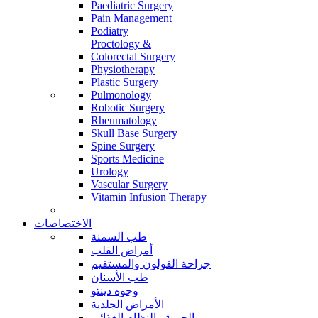
Paediatric Surgery
Pain Management
Podiatry
Proctology &
Colorectal Surgery
Physiotherapy
Plastic Surgery
Pulmonology
Robotic Surgery
Rheumatology
Skull Base Surgery
Spine Surgery
Sports Medicine
Urology
Vascular Surgery
Vitamin Infusion Therapy
الاختصاصات
طب السمنة
أمراض القلب
جراحة القولون والمستقيم
طب الأسنان
وجوه دينتو
الأمراض الجلدية
الحمية والنظام الغذائي