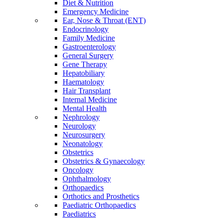
Diet & Nutrition
Emergency Medicine
Ear, Nose & Throat (ENT)
Endocrinology
Family Medicine
Gastroenterology
General Surgery
Gene Therapy
Hepatobiliary
Haematology
Hair Transplant
Internal Medicine
Mental Health
Nephrology
Neurology
Neurosurgery
Neonatology
Obstetrics
Obstetrics & Gynaecology
Oncology
Ophthalmology
Orthopaedics
Orthotics and Prosthetics
Paediatric Orthopaedics
Paediatrics