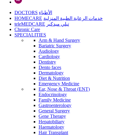
DOCTORS
الأطباء
HOMECARE
خدمات الرعاية الطبية المنزلية
teleMEDCARE
تيلي ميدكير
Chronic Care
SPECIALITIES
Arm & Hand Surgery
Bariatric Surgery
Audiology
Cardiology
Dentistry
Dento faces
Dermatology
Diet & Nutrition
Emergency Medicine
Ear, Nose & Throat (ENT)
Endocrinology
Family Medicine
Gastroenterology
General Surgery
Gene Therapy
Hepatobiliary
Haematology
Hair Transplant