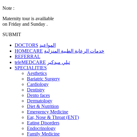
Note :
Maternity tour is availiable
on Friday and Sunday .
SUBMIT
DOCTORS
المواعيد
HOMECARE
خدمات الرعاية الطبية المنزلية
REFERRAL
teleMEDCARE
تيلي ميدكير
SPECIALITIES
Aesthetics
Bariatric Surgery
Cardiology
Dentistry
Dento faces
Dermatology
Diet & Nutrition
Emergency Medicine
Ear, Nose & Throat (ENT)
Eating Disorders
Endocrinology
Family Medicine