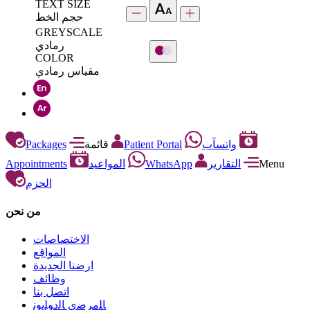
TEXT SIZE
حجم الخط
GREYSCALE
رمادي
COLOR
مقياس رمادي
Packages
قائمة
Patient Portal
واتسآب
Appointments
المواعيد
WhatsApp
التقارير
Menu
الحزم
من نحن
الاختصاصات
المواقع
ارضنا الجديدة
وظائف
اتصل بنا
ﺎﻠﻣﺮﺿﻯ ﺎﻟﺩﻮﻠﻳﻮﻧ