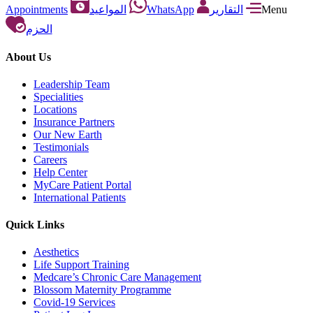
Appointments
المواعيد
WhatsApp
التقارير
Menu
الحزم
About Us
Leadership Team
Specialities
Locations
Insurance Partners
Our New Earth
Testimonials
Careers
Help Center
MyCare Patient Portal
International Patients
Quick Links
Aesthetics
Life Support Training
Medcare’s Chronic Care Management
Blossom Maternity Programme
Covid-19 Services