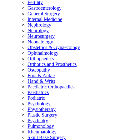
Fertility
Gastroenterology
General Surgery
Internal Medicine
Nephrology
Neurology
Neurosurgery
Neonatology
Obstetrics & Gynaecology
Ophthalmology
Orthopaedics
Orthotics and Prosthetics
Osteopathy
Foot & Ankle
Hand & Wrist
Paediatric Orthopaedics
Paediatrics
Podiatric
Psychology
Physiotherapy
Plastic Surgery
Psychiatry
Pulmonology
Rheumatology
Skull Base Surgery