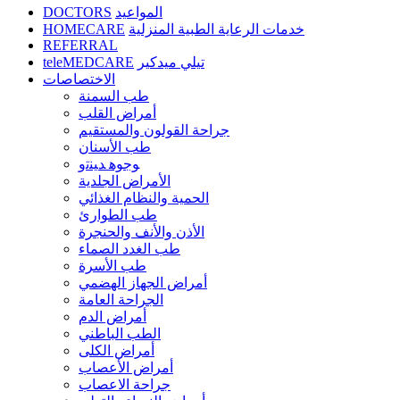
DOCTORS
المواعيد
HOMECARE
خدمات الرعاية الطبية المنزلية
REFERRAL
teleMEDCARE
تيلي ميدكير
الاختصاصات
طب السمنة
أمراض القلب
جراحة القولون والمستقيم
طب الأسنان
ﻮﺟﻮﻫ ﺪﻴﻨﺗﻭ
الأمراض الجلدية
الحمية والنظام الغذائي
طب الطوارئ
الأذن والأنف والحنجرة
طب الغدد الصماء
طب الأسرة
أمراض الجهاز الهضمي
الجراحة العامة
أمراض الدم
الطب الباطني
أمراض الكلى
أمراض الأعصاب
جراحة الاعصاب