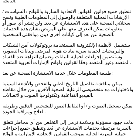
الناتجة.
تنطبق جميع قوانين القوانين الاتحادية السارية واللوائح / السياسات /
الإرشادات المحلية المتعلقة بالوصول إلى المعلومات الطبية ونسخ
سجلاتي الصحية على هذه الاستشارة عن بعد. ولن تنشر أي صور أو
معلومات يمكن التعرف معها على المريض بشأن هذه الخدمات
الصحية عن بعد إلى كيانات أخرى دون موافقتي الشخصية.
ستشمل الأنظمة الإلكترونية المستخدمة بروتوكولات أمن الشبكات
والبرمجيات لحماية سرية بيانات هوية المرضى وبيانات التصوير،
وستتضمن إجراءات لحماية البيانات وضمان النزاهة ضد الفساد
المتعمد وغير المتعمد وفقًا لقوانين ولوائح الإمارات العربية المتحدة.
طبيعة المعلومات خلال خدمة الاستشارة الصحية عن بعد:
يمكن مناقشة تفاصيل التاريخ الطبي والفحص والأشعة السينية
والاختبارات مع متخصيصي الرعاية الصحية الآخرين من خلال مقاطع
الفيديو التفاعلية وتكنولوجيا الصوت والاتصالات.
يمكن تسجيل الصوت و / أو التقاط الصور للتشخيص الدقيق وطريقة
العلاج ومراقبة الجودة.
بذلت جهود مسؤولة وملائمة ترمي إلى التخلص من أي مخاطر تتعلق
بالسرية مرتبطة بخدمات الاستشارة عن بُعد وتنطبق جميع إجراءات
حماية السرية الحالية بموجب القوانين الاتحادية الإماراتية واللوائح