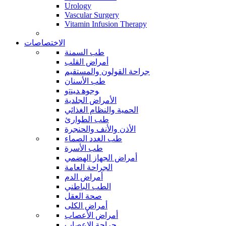
Urology
Vascular Surgery
Vitamin Infusion Therapy
الاختصاصات
طب السمنة
أمراض القلب
جراحة القولون والمستقيم
طب الأسنان
ﻮﺟﻮﻫ ﺪﻴﻨﺗﻭ
الأمراض الجلدية
الحمية والنظام الغذائي
طب الطوارئ
الأذن والأنف والحنجرة
طب الغدد الصماء
طب الأسرة
أمراض الجهاز الهضمي
الجراحة العامة
أمراض الدم
الطب الباطني
صحة العقل
أمراض الكلى
أمراض الأعصاب
جراحة الاعصاب