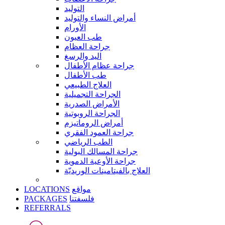
التوليد
أمراض النساء والتوليد
الأورام
طب العيون
جراحة العظام
اليد والرسغ
جراحة عظام الأطفال
طب الأطفال
العلاج الطبيعي
الجراحة التجميلية
الأمراض الصدرية
الجراحة الروبوتية
أمراض الروماتيزم
جراحة العمود الفقري
الطب الرياضي
جراحة المسالك البولية
جراحة الأوعية الدموية
العلاج بالفيتامينات الوريديّة
LOCATIONS
مواقع
PACKAGES
فلسفتنا
REFERRALS