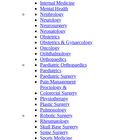
Internal Medicine
Mental Health
Nephrology
Neurology
Neurosurgery
Neonatology
Obstetrics
Obstetrics & Gynaecology
Oncology
Ophthalmology
Orthopaedics
Paediatric Orthopaedics
Paediatrics
Paediatric Surgery
Pain Management
Proctology &
Colorectal Surgery
Physiotherapy
Plastic Surgery
Pulmonology
Robotic Surgery
Rheumatology
Skull Base Surgery
Spine Surgery
Sports Medicine