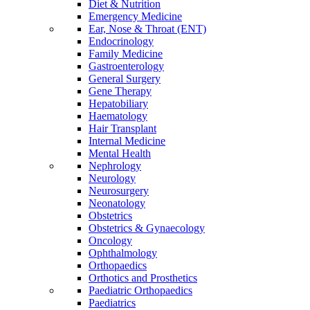
Diet & Nutrition
Emergency Medicine
Ear, Nose & Throat (ENT)
Endocrinology
Family Medicine
Gastroenterology
General Surgery
Gene Therapy
Hepatobiliary
Haematology
Hair Transplant
Internal Medicine
Mental Health
Nephrology
Neurology
Neurosurgery
Neonatology
Obstetrics
Obstetrics & Gynaecology
Oncology
Ophthalmology
Orthopaedics
Orthotics and Prosthetics
Paediatric Orthopaedics
Paediatrics