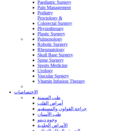
Paediatric Surgery
Pain Management
Podiatry
Proctology &
Colorectal Surgery
Physiotherapy
Plastic Surgery
Pulmonology
Robotic Surgery
Rheumatology
Skull Base Surgery
Spine Surgery
Sports Medicine
Urology
Vascular Surgery
Vitamin Infusion Therapy
الاختصاصات
طب السمنة
أمراض القلب
جراحة القولون والمستقيم
طب الأسنان
وجوه دينتو
الأمراض الجلدية
الحمية والنظام الغذائي