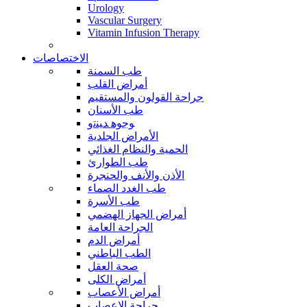
Urology
Vascular Surgery
Vitamin Infusion Therapy
الاختصاصات
طب السمنة
أمراض القلب
جراحة القولون والمستقيم
طب الأسنان
ﻮﺟﻮﻫ ﺪﻴﻨﺗﻭ
الأمراض الجلدية
الحمية والنظام الغذائي
طب الطوارئ
الأذن والأنف والحنجرة
طب الغدد الصماء
طب الأسرة
أمراض الجهاز الهضمي
الجراحة العامة
أمراض الدم
الطب الباطني
صحة العقل
أمراض الكلى
أمراض الأعصاب
جراحة الاعصاب