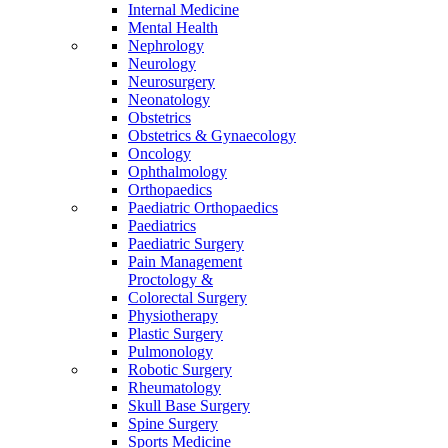
Internal Medicine
Mental Health
Nephrology
Neurology
Neurosurgery
Neonatology
Obstetrics
Obstetrics & Gynaecology
Oncology
Ophthalmology
Orthopaedics
Paediatric Orthopaedics
Paediatrics
Paediatric Surgery
Pain Management
Proctology &
Colorectal Surgery
Physiotherapy
Plastic Surgery
Pulmonology
Robotic Surgery
Rheumatology
Skull Base Surgery
Spine Surgery
Sports Medicine