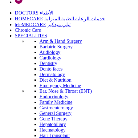
DOCTORS
الأطباء
HOMECARE
خدمات الرعاية الطبية المنزلية
teleMEDCARE
تيلي ميدكير
Chronic Care
SPECIALITIES
Arm & Hand Surgery
Bariatric Surgery
Audiology
Cardiology
Dentistry
Dento faces
Dermatology
Diet & Nutrition
Emergency Medicine
Ear, Nose & Throat (ENT)
Endocrinology
Family Medicine
Gastroenterology
General Surgery
Gene Therapy
Hepatobiliary
Haematology
Hair Transplant