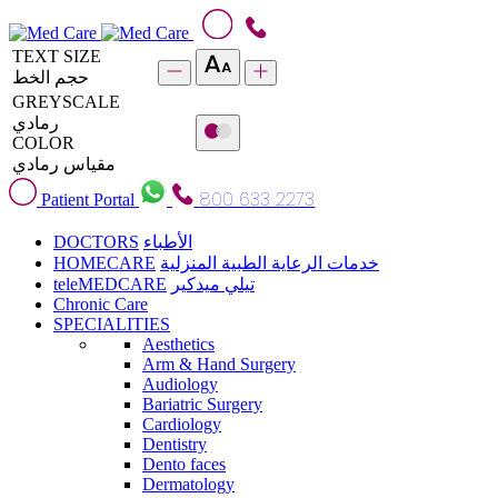
TEXT SIZE
حجم الخط
GREYSCALE
رمادي
COLOR
مقياس رمادي
800 633 2273
Patient Portal
DOCTORS
الأطباء
HOMECARE
خدمات الرعاية الطبية المنزلية
teleMEDCARE
تيلي ميدكير
Chronic Care
SPECIALITIES
Aesthetics
Arm & Hand Surgery
Audiology
Bariatric Surgery
Cardiology
Dentistry
Dento faces
Dermatology