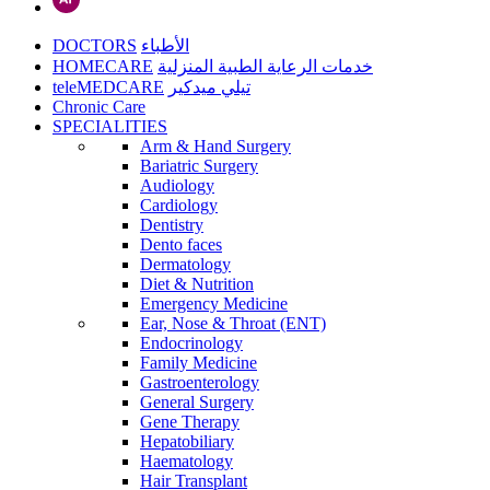
DOCTORS
الأطباء
HOMECARE
خدمات الرعاية الطبية المنزلية
teleMEDCARE
تيلي ميدكير
Chronic Care
SPECIALITIES
Arm & Hand Surgery
Bariatric Surgery
Audiology
Cardiology
Dentistry
Dento faces
Dermatology
Diet & Nutrition
Emergency Medicine
Ear, Nose & Throat (ENT)
Endocrinology
Family Medicine
Gastroenterology
General Surgery
Gene Therapy
Hepatobiliary
Haematology
Hair Transplant