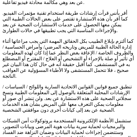
عن بعد وهي مكالمة محادثة فيديو تفاعلية.
أقر بأنني قرأت إرشادات طريقة استخدام تقنية مؤتمرات الفيديو.
كما أقر بأن هذه الاستشارة تقتصر على بعض الحالات الطبية التي
يمكن معها الحصول على خدمات الاستشارات الصحية عن بعد
والإجراءات المناسبة التي يجب تطبيقها في حالات الطوارئ.
كما ألتزم بإبلاغ الطبيب بكل الحقائق المهمة التي يجب مراعاتها أثناء
إدارة الحالة الطبية للمريض وتاريخه المرضي/ وأمراض الحساسية /
والظروف الخاصة / الإعاقة بغض النظر عما إذا كان لهذه المعلومات
أي تأثير أو صلة بالإجراء أو التشخيص أو العلاج / المقترح أو المضطلع
به في المستشفى. كما أقبل حقيقة أنه في حال كان هذا البيان غير
صحيح ، فلا تتحمل المستشفى ولا الأطباء المسؤولية عن العواقب
الناتجة.
تنطبق جميع قوانين القوانين الاتحادية السارية واللوائح / السياسات /
الإرشادات المحلية المتعلقة بالوصول إلى المعلومات الطبية ونسخ
سجلاتي الصحية على هذه الاستشارة عن بعد. ولن تنشر أي صور أو
معلومات يمكن التعرف معها على المريض بشأن هذه الخدمات
الصحية عن بعد إلى كيانات أخرى دون موافقتي الشخصية.
ستشمل الأنظمة الإلكترونية المستخدمة بروتوكولات أمن الشبكات
والبرمجيات لحماية سرية بيانات هوية المرضى وبيانات التصوير،
وستتضمن إجراءات لحماية البيانات وضمان النزاهة ضد الفساد