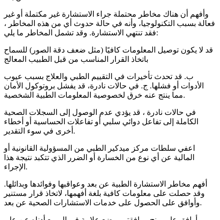
وأفهم أن هناك مخاطر محتملة جراء الاستشارة غير مكتملة أو غير
فعالة بسبب التكنولوجيا، وأنه في حالة حدوث أي من هذه المخاطر ،
فقد تنتهي الاستشارة. وقد تشمل المخاطر ما يلي:
قد لا يكون توصيل المعلومات كافيًا (مثل ضعف دقة الصور) للسماح
باتخاذ القرار المناسب من قبل الطبيب المعالج
ب. قد تحدث تأخيرات في التقييم الطبي والعلاج بسبب عيوب
الأدوات أو فشلها. ج. في حالات نادرة، قد يفشل بروتوكول الأمان
مما ينتج عنه خرق لخصوصية المعلومات الطبية الشخصية.
في حالات نادرة ، قد يؤدي عدم الوصول إلى السجلات الصحية
الكاملة إلى تفاعل دوائي سلبي أو تفاعلات الحساسية أو أخطاء
أخرى في سوء التقدير.
اعفي سلطات مركز ميدكير الطبي من المسؤولية القانونية أو
المالية عن أي نوع من الخسارة أو الضرر الذي تتكبد نتيجة هذا
الإجراء.
أفهم مخاطر الاستشارة الطبية عن بعد وعواقبها وفوائدها وبدائلها.
وقد حصلت على معلومات كافية بلغة أفهمها، لاتخاذ قرار مستنير
وأوافق على الحصول على خدمات الاستشارات الصحية عن بعد.
أوافق على منح موافقتي بوضع علامة في المربع أدناه عن علم