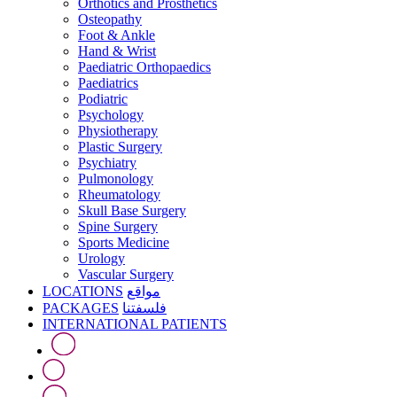
Orthotics and Prosthetics
Osteopathy
Foot & Ankle
Hand & Wrist
Paediatric Orthopaedics
Paediatrics
Podiatric
Psychology
Physiotherapy
Plastic Surgery
Psychiatry
Pulmonology
Rheumatology
Skull Base Surgery
Spine Surgery
Sports Medicine
Urology
Vascular Surgery
LOCATIONS
مواقع
PACKAGES
فلسفتنا
INTERNATIONAL PATIENTS