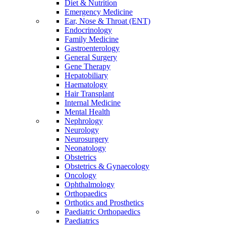
Diet & Nutrition
Emergency Medicine
Ear, Nose & Throat (ENT)
Endocrinology
Family Medicine
Gastroenterology
General Surgery
Gene Therapy
Hepatobiliary
Haematology
Hair Transplant
Internal Medicine
Mental Health
Nephrology
Neurology
Neurosurgery
Neonatology
Obstetrics
Obstetrics & Gynaecology
Oncology
Ophthalmology
Orthopaedics
Orthotics and Prosthetics
Paediatric Orthopaedics
Paediatrics