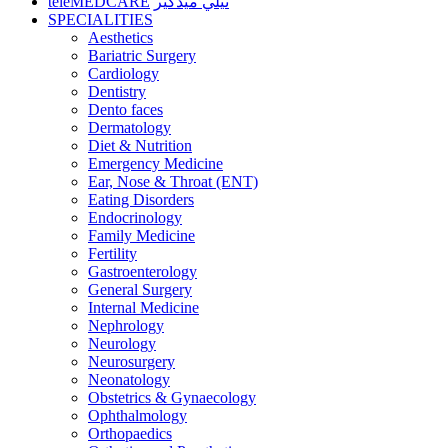
teleMEDCARE
تيلي ميدكير
SPECIALITIES
Aesthetics
Bariatric Surgery
Cardiology
Dentistry
Dento faces
Dermatology
Diet & Nutrition
Emergency Medicine
Ear, Nose & Throat (ENT)
Eating Disorders
Endocrinology
Family Medicine
Fertility
Gastroenterology
General Surgery
Internal Medicine
Nephrology
Neurology
Neurosurgery
Neonatology
Obstetrics & Gynaecology
Ophthalmology
Orthopaedics