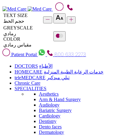
TEXT SIZE
حجم الخط
GREYSCALE
رمادي
COLOR
مقياس رمادي
800 633 2273
Patient Portal
DOCTORS
الأطباء
HOMECARE
خدمات الرعاية الطبية المنزلية
teleMEDCARE
تيلي ميدكير
Chronic Care
SPECIALITIES
Aesthetics
Arm & Hand Surgery
Audiology
Bariatric Surgery
Cardiology
Dentistry
Dento faces
Dermatology