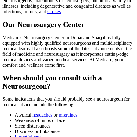
Neurosurgeons, practitioners of neurosurgery, attend to a variety of
illnesses, including degenerative and congenital diseases as well as
infections, tumors, and
strokes
.
Our Neurosurgery Center
Medcare’s Neurosurgery Center in Dubai and Sharjah is fully
equipped with highly qualified neurosurgeons and multidisciplinary
medical teams. It also boasts some of the latest advancements in the
field of medicine and neurosurgery as it incorporates cutting-edge
medical devices and varied medical services. At Medcare, your
comfort and wellness come first.
When should you consult with a
Neurosurgeon?
Some indications that you should probably see a neurosurgeon for
medical advice include the following:
Atypical
headaches
or
migraines
Weakness of limbs or face
Sleep disturbances
Dizziness or Imbalance
Forgetfulness