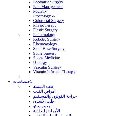
Paediatric Surgery
Pain Management
Podiatry
Proctology &
Colorectal Surgery
Physiotherapy
Plastic Surgery
Pulmonology
Robotic Surgery
Rheumatology
Skull Base Surgery
Spine Surgery
Sports Medicine
Urology
Vascular Surgery
Vitamin Infusion Therapy
الاختصاصات
طب السمنة
أمراض القلب
جراحة القولون والمستقيم
طب الأسنان
وجوه دينتو
الأمراض الجلدية
الحمية والنظام الغذائي