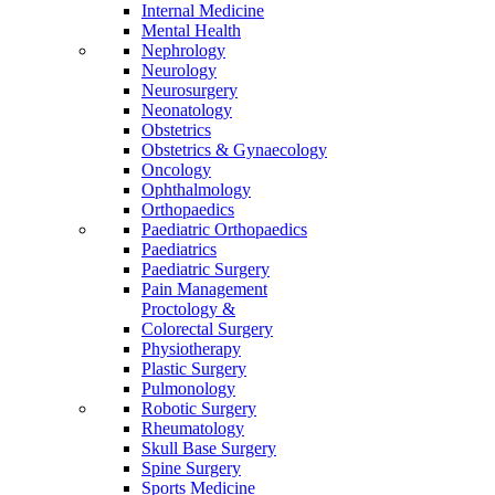
Internal Medicine
Mental Health
Nephrology
Neurology
Neurosurgery
Neonatology
Obstetrics
Obstetrics & Gynaecology
Oncology
Ophthalmology
Orthopaedics
Paediatric Orthopaedics
Paediatrics
Paediatric Surgery
Pain Management
Proctology &
Colorectal Surgery
Physiotherapy
Plastic Surgery
Pulmonology
Robotic Surgery
Rheumatology
Skull Base Surgery
Spine Surgery
Sports Medicine