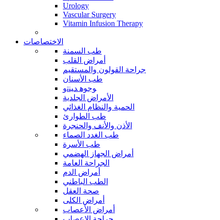
Urology
Vascular Surgery
Vitamin Infusion Therapy
الاختصاصات
طب السمنة
أمراض القلب
جراحة القولون والمستقيم
طب الأسنان
ﻮﺟﻮﻫ ﺪﻴﻨﺗﻭ
الأمراض الجلدية
الحمية والنظام الغذائي
طب الطوارئ
الأذن والأنف والحنجرة
طب الغدد الصماء
طب الأسرة
أمراض الجهاز الهضمي
الجراحة العامة
أمراض الدم
الطب الباطني
صحة العقل
أمراض الكلى
أمراض الأعصاب
جراحة الاعصاب