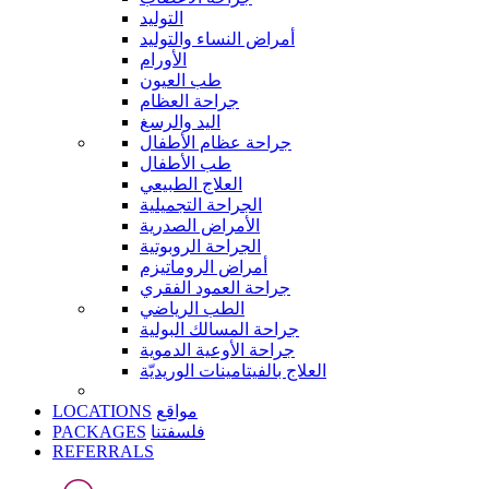
التوليد
أمراض النساء والتوليد
الأورام
طب العيون
جراحة العظام
اليد والرسغ
جراحة عظام الأطفال
طب الأطفال
العلاج الطبيعي
الجراحة التجميلية
الأمراض الصدرية
الجراحة الروبوتية
أمراض الروماتيزم
جراحة العمود الفقري
الطب الرياضي
جراحة المسالك البولية
جراحة الأوعية الدموية
العلاج بالفيتامينات الوريديّة
LOCATIONS
مواقع
PACKAGES
فلسفتنا
REFERRALS