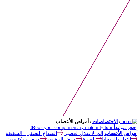
/
الاختصاصات
/ أمراض الأعصاب
إحجر موعداً
Book your complimentary maternity tour!
أمراض الأعصاب
ألم الاعتلال العصبي
الصداع النصفي - الشقيقة
التهاب السحايا
الصرع
مرض الزهايمر
مرض باركنسون