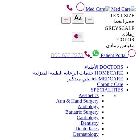
TEXT SIZE
حجم الخط
GREYSCALE
رمادي
COLOR
مقياس رمادي
800 633 2273
Patient Portal
DOCTORS
الأطباء
HOMECARE
خدمات الرعاية الطبية المنزلية
teleMEDCARE
تيلي ميدكير
Chronic Care
SPECIALITIES
Aesthetics
Arm & Hand Surgery
Audiology
Bariatric Surgery
Cardiology
Dentistry
Dento faces
Dermatology