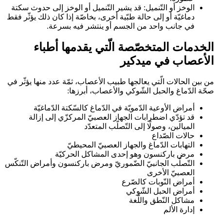
الوخز أو التّنميل: قد يشير التّنميل أو الوخز إلى حدوث سكتة
دماغيّة أو إلى حالة طبّية أخرى، بخاصّة إذا كان ذلك يؤثّر فقط
في جانب واحد من الجسم أو ينتشر فيه بسرعة.
الخدمات المتخصّصة الّتي يقدمها أطباء
الأعصاب في ميدكير
من بين الحالات الّتي يعالجها طبيب الأعصاب، ثمّة عدد منها يؤثّر في
صحّة الدّماغ والحبل الشّوكي والأعصاب، أبرزها:
أمراض الأوعية الدّمويّة في الدّماغ كالسّكتة الدّماغيّة
قد تؤدّي اضطرابات الجهاز العصبيّ المركزّي إلى إزالة
الميالين، وصولًا إلى التّصلّب المتعدّد
حالات الصّداع
التهابات الدّماغ والجهاز العصبيّ المحيطيّ
مرض باركنسون وهو إحدى المشاكل الحركيّة
التّصلّب الجانبيّ الضّموريّ ومرض باركنسون وأمراض التّنكّس
العصبيّ الأخرى
أمراض النّوبات كالصّرع
أمراض الحبل الشّوكي
مشاكل النّطق واللّغة
إدارة الألم