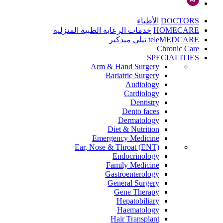
DOCTORS
الأطباء
HOMECARE
خدمات الرعاية الطبية المنزلية
teleMEDCARE
تيلي ميدكير
Chronic Care
SPECIALITIES
Arm & Hand Surgery
Bariatric Surgery
Audiology
Cardiology
Dentistry
Dento faces
Dermatology
Diet & Nutrition
Emergency Medicine
Ear, Nose & Throat (ENT)
Endocrinology
Family Medicine
Gastroenterology
General Surgery
Gene Therapy
Hepatobiliary
Haematology
Hair Transplant