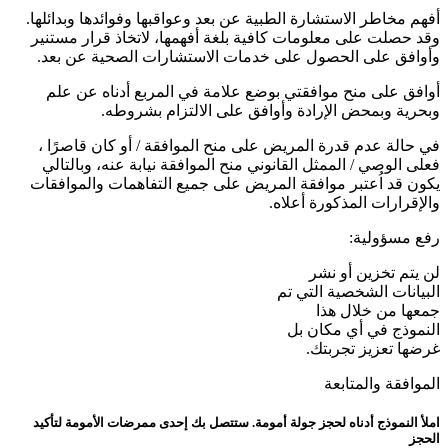
أفهم مخاطر الاستشارة الطبية عن بعد وعواقبها وفوائدها وبدائلها.
وقد حصلت على معلومات كافية بلغة أفهمها، لاتخاذ قرار مستنير
وأوافق على الحصول على خدمات الاستشارات الصحية عن بعد.
أوافق على منح موافقتي بوضع علامة في المربع أدناه عن علم
وبحرية وبمحض الإرادة وأوافق على الالتزام بشروطه.
في حالة عدم قدرة المريض على منح الموافقة / أو كان قاصرًا ،
فعلى الوصي / الممثل القانوني منح الموافقة نيابة عنه، وبالتالي
يكون قد اُعتبر موافقة المريض على جميع التفاهمات والموافقات
والإقرارات المذكورة أعلاه.
رفع مسؤولية:
لن يتم تخزين أو نشر
البيانات الشخصية التي تم
جمعها من خلال هذا
النموذج في أي مكان بل
غرضها تعزيز تجربتك.
الموافقة والمتابعة
املأ النموذج أدناه لحجز جولة أمومة. ستتصل بك إحدى ممرضات الأمومة لتأكيد
الحجز