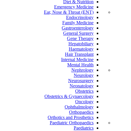
Diet & Nutrition
Emergency Medicine
Ear, Nose & Throat (ENT)
Endocrinology
Family Medicine
Gastroenterology
General Surgery
Gene Therapy
Hepatobiliary
Haematology
Hair Transplant
Internal Medicine
Mental Health
Nephrology
Neurology
Neurosurgery
Neonatology
Obstetrics
Obstetrics & Gynaecology
Oncology
Ophthalmology
Orthopaedics
Orthotics and Prosthetics
Paediatric Orthopaedics
Paediatrics