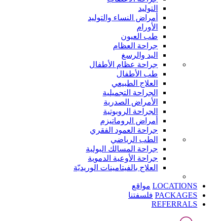
التوليد
أمراض النساء والتوليد
الأورام
طب العيون
جراحة العظام
اليد والرسغ
جراحة عظام الأطفال
طب الأطفال
العلاج الطبيعي
الجراحة التجميلية
الأمراض الصدرية
الجراحة الروبوتية
أمراض الروماتيزم
جراحة العمود الفقري
الطب الرياضي
جراحة المسالك البولية
جراحة الأوعية الدموية
العلاج بالفيتامينات الوريديّة
LOCATIONS
مواقع
PACKAGES
فلسفتنا
REFERRALS