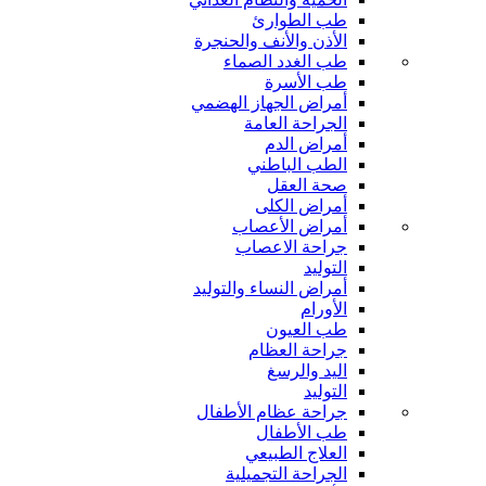
طب الطوارئ
الأذن والأنف والحنجرة
طب الغدد الصماء
طب الأسرة
أمراض الجهاز الهضمي
الجراحة العامة
أمراض الدم
الطب الباطني
صحة العقل
أمراض الكلى
أمراض الأعصاب
جراحة الاعصاب
التوليد
أمراض النساء والتوليد
الأورام
طب العيون
جراحة العظام
اليد والرسغ
التوليد
جراحة عظام الأطفال
طب الأطفال
العلاج الطبيعي
الجراحة التجميلية