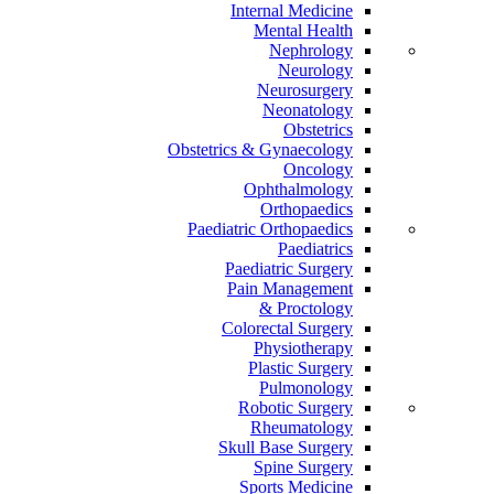
Internal Medicine
Mental Health
Nephrology
Neurology
Neurosurgery
Neonatology
Obstetrics
Obstetrics & Gynaecology
Oncology
Ophthalmology
Orthopaedics
Paediatric Orthopaedics
Paediatrics
Paediatric Surgery
Pain Management
Proctology &
Colorectal Surgery
Physiotherapy
Plastic Surgery
Pulmonology
Robotic Surgery
Rheumatology
Skull Base Surgery
Spine Surgery
Sports Medicine