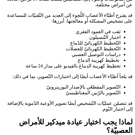
عن أمراض مختلفة.
قد يقترح أطبّاء الأعصاب اللّجوء إلى العديد من التّقنيّات للمساعدة
على تشخيص المشكلة أو معالجتها، أبرزها:
ثقب في العمود الفقري
اختبار التّنسيلون
التّخطيط الكهربائيّ للدّماغ
التّخطيط الكهربائيّ للعضلات
دراسات التوصيل العصبي
تخطيط كهربية الدماغ
تخطيط كهربية الدماغ بالفيديو على مدار 24 ساعة
قد يلجأ أطبّاء الأعصاب أيضًا إلى اختبارات التّصوير، بما في ذلك:
التّصوير المقطعّي بالإصدار البوزيترونيّ
التّصوير بالرّنين المغناطيسيّ
قد تتضمّن عمليّات التّشخيص أيضًا تصوير الأوعية الدّموية بالإضافة
إلى اختبار النّوم.
لماذا يجب اختيار عيادة ميدكير للأمراض
العصبيّة؟