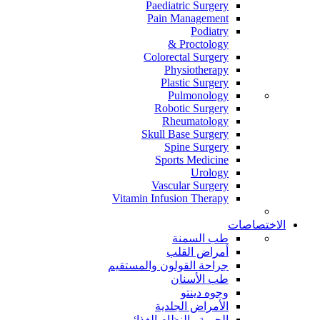
Paediatric Surgery
Pain Management
Podiatry
Proctology &
Colorectal Surgery
Physiotherapy
Plastic Surgery
Pulmonology
Robotic Surgery
Rheumatology
Skull Base Surgery
Spine Surgery
Sports Medicine
Urology
Vascular Surgery
Vitamin Infusion Therapy
الاختصاصات
طب السمنة
أمراض القلب
جراحة القولون والمستقيم
طب الأسنان
وجوه دينتو
الأمراض الجلدية
الحمية والنظام الغذائي