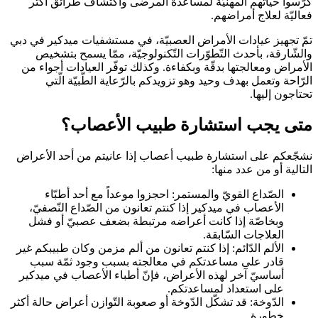
كرّسوا حياتهم المهنيّة لمساعدة المرضى واكتشاف طرائق أكثر
فعاليّة لعلاج أمراضهم.
تمّ تجهيز عيادات الأمراض العصبيّة، في مستشفيات ميدكير في دبي
والشّارقة، بأحدث التّطوّرات التّكنولوجيّة، ممّا يسمح بتشخيص
الأمراض ومعالجتها بدقّة وبكفاءة. وكذلك توفّر العيادات أجواء من
الرّاحة وتعمل بهدف وحيد وهو تزويدكم بالرّعاية الطّبيّة الّتي
تحتاجون إليها.
متى يجب استشارة طبيب الأعصاب؟
نشجّعكم على استشارة طبيب أعصاب إذا عانيتم من أحد الأعراض
التالية أو من عدد منها:
الصّداع القويّ والمستمر: احجزوا موعداً مع أحد أطبّاء
الأعصاب في ميدكير إذا كنتم تعانون من الصّداع النّصفيّ،
وبخاصّة إذا كانت أعراضه مرتبطة بضعف عصبيّ أو فشل
العلاجات السّابقة.
الألم الدّائم: إذا كنتم تعانون من ألم مزمن وكان طبيبكم غير
قادر على مساعدتكم في معالجته بسبب وجود ثمّة سبب
أساسيّ آخر لهذه الأعراض، فإنّ أطباء الأعصاب في ميدكير
على استعداد لمساعدتكم.
الدّوخة: قد تشكّل الدّوخة أو صعوبة التّوازن أعراض حالة أكثر
خطورة.