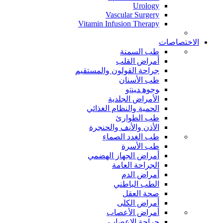
Urology
Vascular Surgery
Vitamin Infusion Therapy
الاختصاصات
طب السمنة
أمراض القلب
جراحة القولون والمستقيم
طب الأسنان
ﻮﺟﻮﻫ ﺪﻴﻨﺗﻭ
الأمراض الجلدية
الحمية والنظام الغذائي
طب الطوارئ
الأذن والأنف والحنجرة
طب الغدد الصماء
طب الأسرة
أمراض الجهاز الهضمي
الجراحة العامة
أمراض الدم
الطب الباطني
صحة العقل
أمراض الكلى
أمراض الأعصاب
جراحة الاعصاب