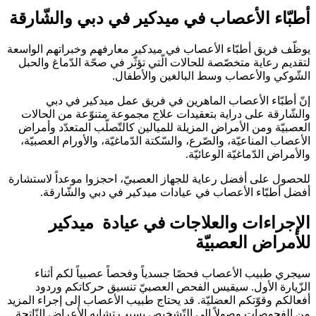
أطبّاء الأعصاب في ميدكير في دبي والشّارقة
يوظّف فريق أطبّاء الأعصاب في ميدكير معارفهم وخبراتهم الواسعة
لتقديم رعاية متخصّصة للحالات الّتي تؤثّر في صحّة الدّماغ والحبل
الشّوكي والأعصاب وسط البالغين والأطفال.
إنّ أطبّاء الأعصاب الماهرين في فريق عمل ميدكير في دبي
والشّارقة على دراية بتعقيدات علاج مجموعة متنوّعة من الحالات
العصبيّة ومن الأمراض المزيلة للميالين كالتّصلّب المتعدّد وأمراض
الأعصاب المناعيّة، والصّرع، والسّكتة الدّماغيّة، والأورام العصبيّة،
والأمراض الدّماغيّة الوعائيّة.
للحصول على أفضل رعاية للجهاز العصبيّ، احجزوا موعداً لاستشارة
أفضل أطبّاء الأعصاب في عيادات ميدكير في دبي والشّارقة.
الإجراءات والعلاجات في عيادة ميدكير
للأمراض العصبيّة
سيجري طبيب الأعصاب فحصًا جسدياً وفحصاً عصبياً لكم أثناء
الزّيارة الأول. سيقيس الفحص العصبيّ تنسيق حركاتكم وردود
أفعالكم وقوّتكم العضليّة. قد يحتاج طبيب الأعصاب إلى إجراء المزيد
من الفحوصات وصولاً إلى التّشخيص بسبب تشابه الأعراض النّاتجة