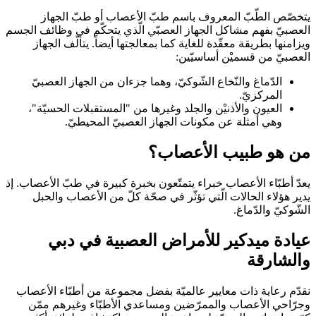
يتخصّص الطّبّ المعروف باسم طبّ الأعصاب أو طبّ الجهاز
العصبيّ بفهم مشاكل الجهاز العصبّي الّذي يتحكّم في وظائف الجسم
ويزامنها بطريقة معقّدة للغاية كما بمعالجتها أيضاً. يتألّف الجهاز
العصبيّ من قسميْن أساسيّين:
الدّماغ والنّخاع الشّوكيّ، وهما جزءان من الجهاز العصبيّ
المركزيّ.
العيون والأذنيْن والجلد وغيرها من "المستقبلات الحسيّة"،
وهي أمثلة عن مكونات الجهاز العصبيّ المحيطيّ.
من هو طبيب الأعصاب؟
يعدّ أطبّاء الأعصاب خبراء يتمتّعون بخبرة كبيرة في طبّ الأعصاب. إذ
يدير هؤلاء الحالات الّتي تؤثّر في صحّة كلّ من الأعصاب والحبل
الشّوكيّ والدّماغ.
عيادة ميدكير للأمراض العصبية في دبي
والشارقة
نقدّم رعاية ذات معايير عالميّة بفضل مجموعة من أطبّاء الأعصاب
وجرّاحي الأعصاب والممرّضين ومساعدي الأطبّاء وغيرهم ممّن