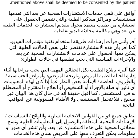
mentioned above shall be deemed to be consented by the patient.
أوافق على تلقي خدمات الاستشارات الصحية عن بعد التي تقدمها
مستشفيات ومراكز ميدكير الطبية والتي تتضمن الحصول على
استشارة من طبيب معتمد مخول بتقديم استشارات الخدمات الطبية
عن بعد وهي مكالمة محادثة فيديو تفاعلية.
أقر بأنني قرأت إرشادات طريقة استخدام تقنية مؤتمرات الفيديو.
كما أقر بأن هذه الاستشارة تقتصر على بعض الحالات الطبية التي
يمكن معها الحصول على خدمات الاستشارات الصحية عن بعد
والإجراءات المناسبة التي يجب تطبيقها في حالات الطوارئ.
كما ألتزم بإبلاغ الطبيب بكل الحقائق المهمة التي يجب مراعاتها أثناء
إدارة الحالة الطبية للمريض وتاريخه المرضي/ وأمراض الحساسية /
والظروف الخاصة / الإعاقة بغض النظر عما إذا كان لهذه المعلومات
أي تأثير أو صلة بالإجراء أو التشخيص أو العلاج / المقترح أو المضطلع
به في المستشفى. كما أقبل حقيقة أنه في حال كان هذا البيان غير
صحيح ، فلا تتحمل المستشفى ولا الأطباء المسؤولية عن العواقب
الناتجة.
تنطبق جميع قوانين القوانين الاتحادية السارية واللوائح / السياسات /
الإرشادات المحلية المتعلقة بالوصول إلى المعلومات الطبية ونسخ
سجلاتي الصحية على هذه الاستشارة عن بعد. ولن تنشر أي صور أو
معلومات يمكن التعرف معها على المريض بشأن هذه الخدمات