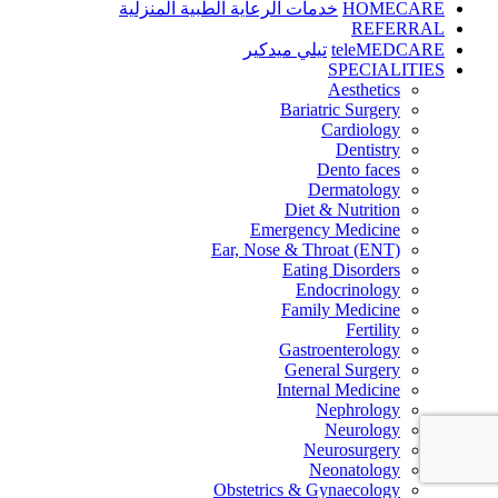
HOMECARE
خدمات الرعاية الطبية المنزلية
REFERRAL
teleMEDCARE
تيلي ميدكير
SPECIALITIES
Aesthetics
Bariatric Surgery
Cardiology
Dentistry
Dento faces
Dermatology
Diet & Nutrition
Emergency Medicine
Ear, Nose & Throat (ENT)
Eating Disorders
Endocrinology
Family Medicine
Fertility
Gastroenterology
General Surgery
Internal Medicine
Nephrology
Neurology
Neurosurgery
Neonatology
Obstetrics & Gynaecology