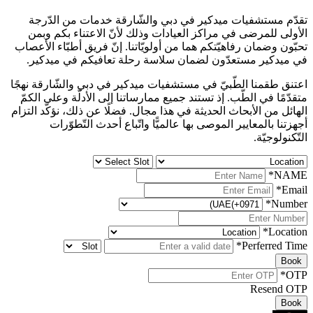
تقدّم مستشفيات ميدكير في دبي والشّارقة خدمات من الدّرجة
الأولى للمرضى في مراكز العيادات وذلك لأنّ الاعتناء بكم وبمن
تحبّون وضمان رفاهيّتكم هما من أولويّاتنا. إنّ فريق أطبّاء الأعصاب
في ميدكير مستعدّون لضمان سلاسة رحلة تعافيكم في ميدكير.
اعتنق طقمنا الطّبيّ في مستشفيات ميدكير في دبي والشّارقة نهجًا
متقدّمًا في الطّب. إذ تستند جميع ممارساتنا إلى الأدلّة وعلى الكمّ
الهائل من الأبحاث الحديثة في هذا مجال. فضلًا عن ذلك، نؤكّد التزام
أجهزتنا بالمعايير الموصى بها عالميًّا واتّباع أحدث التّطوّرات
التّكنولوجيّة.
*
NAME
*
Email
*
Number
*
Location
*
Perferred Time
Book
*
OTP
Resend OTP
Book