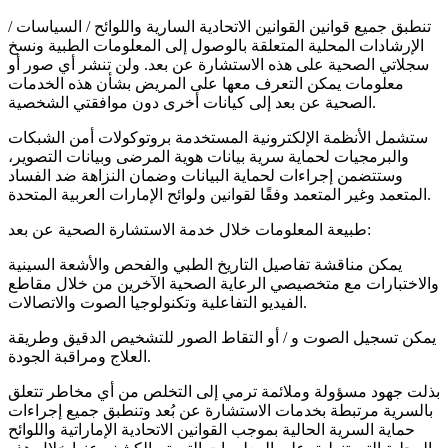
تنطبق جميع قوانين القوانين الاتحادية السارية واللوائح / السياسات /
الإرشادات المحلية المتعلقة بالوصول إلى المعلومات الطبية ونسخ
سجلاتي الصحية على هذه الاستشارة عن بعد. ولن تنشر أي صور أو
معلومات يمكن التعرف معها على المريض بشأن هذه الخدمات
الصحية عن بعد إلى كيانات أخرى دون موافقتي الشخصية.
ستشمل الأنظمة الإلكترونية المستخدمة بروتوكولات أمن الشبكات
والبرمجيات لحماية سرية بيانات هوية المرضى وبيانات التصوير،
وستتضمن إجراءات لحماية البيانات وضمان النزاهة ضد الفساد
المتعمد وغير المتعمد وفقًا لقوانين ولوائح الإمارات العربية المتحدة.
طبيعة المعلومات خلال خدمة الاستشارة الصحية عن بعد:
يمكن مناقشة تفاصيل التاريخ الطبي والفحص والأشعة السينية
والاختبارات مع متخصيصي الرعاية الصحية الآخرين من خلال مقاطع
الفيديو التفاعلية وتكنولوجيا الصوت والاتصالات.
يمكن تسجيل الصوت و / أو التقاط الصور للتشخيص الدقيق وطريقة
العلاج ومراقبة الجودة.
بذلت جهود مسؤولة وملائمة ترمي إلى التخلص من أي مخاطر تتعلق
بالسرية مرتبطة بخدمات الاستشارة عن بُعد وتنطبق جميع إجراءات
حماية السرية الحالية بموجب القوانين الاتحادية الإماراتية واللوائح