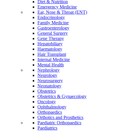
Diet & Nutrition
Emergency Medicine
Ear, Nose & Throat (ENT)
Endocrinology
Family Medicine
Gastroenterology
General Surgery
Gene Therapy
Hepatobiliary
Haematology
Hair Transplant
Internal Medicine
Mental Health
Nephrology
Neurology
Neurosurgery
Neonatology
Obstetrics
Obstetrics & Gynaecology
Oncology
Ophthalmology
Orthopaedics
Orthotics and Prosthetics
Paediatric Orthopaedics
Paediatrics