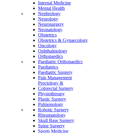
Internal Medicine
Mental Health
Nephrology
Neurology
Neurosurgery
Neonatology
Obstetrics
Obstetrics & Gynaecology
Oncology
Ophthalmology
Orthopaedics
Paediatric Orthopaedics
Paediatrics
Paediatric Surgery
Pain Management
Proctology &
Colorectal Surgery
Physiotherapy
Plastic Surgery
Pulmonology
Robotic Surgery
Rheumatology
Skull Base Surgery
Spine Surgery
Sports Medicine