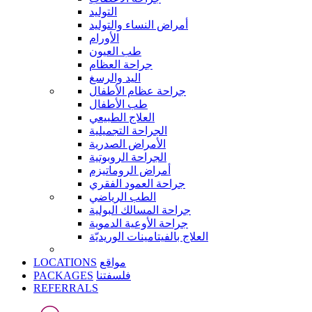
التوليد
أمراض النساء والتوليد
الأورام
طب العيون
جراحة العظام
اليد والرسغ
جراحة عظام الأطفال
طب الأطفال
العلاج الطبيعي
الجراحة التجميلية
الأمراض الصدرية
الجراحة الروبوتية
أمراض الروماتيزم
جراحة العمود الفقري
الطب الرياضي
جراحة المسالك البولية
جراحة الأوعية الدموية
العلاج بالفيتامينات الوريديّة
LOCATIONS
مواقع
PACKAGES
فلسفتنا
REFERRALS