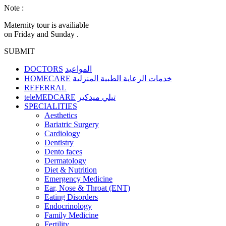
Note :
Maternity tour is availiable
on Friday and Sunday .
SUBMIT
DOCTORS
المواعيد
HOMECARE
خدمات الرعاية الطبية المنزلية
REFERRAL
teleMEDCARE
تيلي ميدكير
SPECIALITIES
Aesthetics
Bariatric Surgery
Cardiology
Dentistry
Dento faces
Dermatology
Diet & Nutrition
Emergency Medicine
Ear, Nose & Throat (ENT)
Eating Disorders
Endocrinology
Family Medicine
Fertility