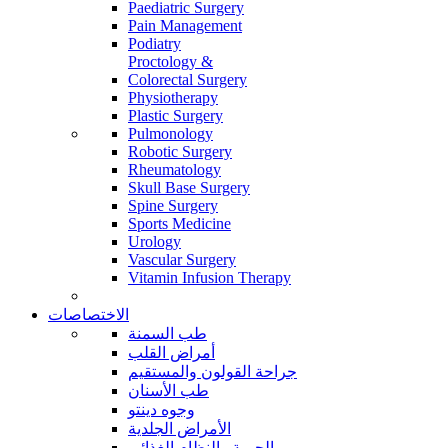
Paediatric Surgery
Pain Management
Podiatry
Proctology &
Colorectal Surgery
Physiotherapy
Plastic Surgery
Pulmonology
Robotic Surgery
Rheumatology
Skull Base Surgery
Spine Surgery
Sports Medicine
Urology
Vascular Surgery
Vitamin Infusion Therapy
الاختصاصات
طب السمنة
أمراض القلب
جراحة القولون والمستقيم
طب الأسنان
وجوه دينتو
الأمراض الجلدية
الحمية والنظام الغذائي