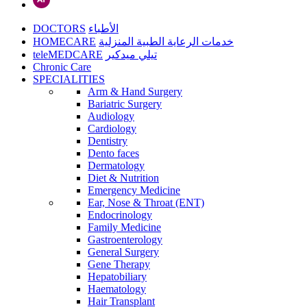
DOCTORS
الأطباء
HOMECARE
خدمات الرعاية الطبية المنزلية
teleMEDCARE
تيلي ميدكير
Chronic Care
SPECIALITIES
Arm & Hand Surgery
Bariatric Surgery
Audiology
Cardiology
Dentistry
Dento faces
Dermatology
Diet & Nutrition
Emergency Medicine
Ear, Nose & Throat (ENT)
Endocrinology
Family Medicine
Gastroenterology
General Surgery
Gene Therapy
Hepatobiliary
Haematology
Hair Transplant