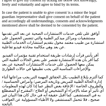
I agree to give my consent by ticking the below box knowingly,
freely and voluntarily and agree to bind by its terms.
In case the patient is unable to give consent/ is a minor the legal
guardian /representative shall give consent on behalf of the patient
and accordingly all understandings, consents and acknowledgments
mentioned above shall be deemed to be consented by the patient.
أوافق على تلقي خدمات الاستشارات الصحية عن بعد التي تقدمها
مستشفيات ومراكز ميدكير الطبية والتي تتضمن الحصول على
استشارة من طبيب معتمد مخول بتقديم استشارات الخدمات الطبية
عن بعد وهي مكالمة محادثة فيديو تفاعلية.
أقر بأنني قرأت إرشادات طريقة استخدام تقنية مؤتمرات الفيديو.
كما أقر بأن هذه الاستشارة تقتصر على بعض الحالات الطبية التي
يمكن معها الحصول على خدمات الاستشارات الصحية عن بعد
والإجراءات المناسبة التي يجب تطبيقها في حالات الطوارئ.
كما ألتزم بإبلاغ الطبيب بكل الحقائق المهمة التي يجب مراعاتها أثناء
إدارة الحالة الطبية للمريض وتاريخه المرضي/ وأمراض الحساسية /
والظروف الخاصة / الإعاقة بغض النظر عما إذا كان لهذه المعلومات
أي تأثير أو صلة بالإجراء أو التشخيص أو العلاج / المقترح أو المضطلع
به في المستشفى. كما أقبل حقيقة أنه في حال كان هذا البيان غير
صحيح ، فلا تتحمل المستشفى ولا الأطباء المسؤولية عن العواقب
الناتجة.