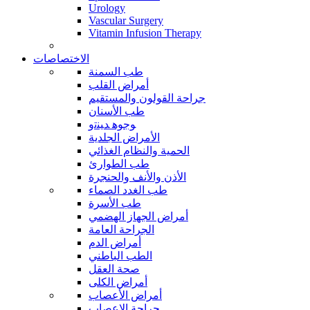
Urology
Vascular Surgery
Vitamin Infusion Therapy
الاختصاصات
طب السمنة
أمراض القلب
جراحة القولون والمستقيم
طب الأسنان
ﻮﺟﻮﻫ ﺪﻴﻨﺗﻭ
الأمراض الجلدية
الحمية والنظام الغذائي
طب الطوارئ
الأذن والأنف والحنجرة
طب الغدد الصماء
طب الأسرة
أمراض الجهاز الهضمي
الجراحة العامة
أمراض الدم
الطب الباطني
صحة العقل
أمراض الكلى
أمراض الأعصاب
جراحة الاعصاب