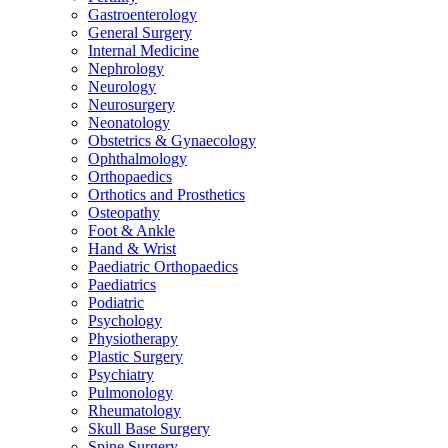
Gastroenterology
General Surgery
Internal Medicine
Nephrology
Neurology
Neurosurgery
Neonatology
Obstetrics & Gynaecology
Ophthalmology
Orthopaedics
Orthotics and Prosthetics
Osteopathy
Foot & Ankle
Hand & Wrist
Paediatric Orthopaedics
Paediatrics
Podiatric
Psychology
Physiotherapy
Plastic Surgery
Psychiatry
Pulmonology
Rheumatology
Skull Base Surgery
Spine Surgery