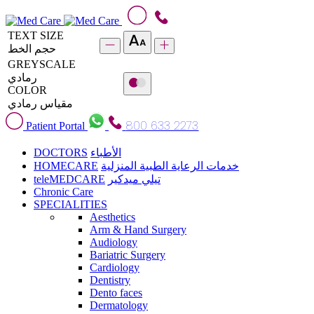
TEXT SIZE
حجم الخط
GREYSCALE
رمادي
COLOR
مقياس رمادي
800 633 2273
Patient Portal
DOCTORS
الأطباء
HOMECARE
خدمات الرعاية الطبية المنزلية
teleMEDCARE
تيلي ميدكير
Chronic Care
SPECIALITIES
Aesthetics
Arm & Hand Surgery
Audiology
Bariatric Surgery
Cardiology
Dentistry
Dento faces
Dermatology