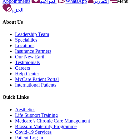
Appointments
المواعيد
WhatsApp
التقارير
Menu
الحزم
About Us
Leadership Team
Specialities
Locations
Insurance Partners
Our New Earth
Testimonials
Careers
Help Center
MyCare Patient Portal
International Patients
Quick Links
Aesthetics
Life Support Training
Medcare’s Chronic Care Management
Blossom Maternity Programme
Covid-19 Services
Patient Log In