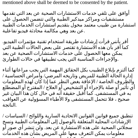
mentioned above shall be deemed to be consented by the patient.
أوافق على تلقي خدمات الاستشارات الصحية عن بعد التي تقدمها
مستشفيات ومراكز ميدكير الطبية والتي تتضمن الحصول على
استشارة من طبيب معتمد مخول بتقديم استشارات الخدمات الطبية
عن بعد وهي مكالمة محادثة فيديو تفاعلية.
أقر بأنني قرأت إرشادات طريقة استخدام تقنية مؤتمرات الفيديو.
كما أقر بأن هذه الاستشارة تقتصر على بعض الحالات الطبية التي
يمكن معها الحصول على خدمات الاستشارات الصحية عن بعد
والإجراءات المناسبة التي يجب تطبيقها في حالات الطوارئ.
كما ألتزم بإبلاغ الطبيب بكل الحقائق المهمة التي يجب مراعاتها أثناء
إدارة الحالة الطبية للمريض وتاريخه المرضي/ وأمراض الحساسية /
والظروف الخاصة / الإعاقة بغض النظر عما إذا كان لهذه المعلومات
أي تأثير أو صلة بالإجراء أو التشخيص أو العلاج / المقترح أو المضطلع
به في المستشفى. كما أقبل حقيقة أنه في حال كان هذا البيان غير
صحيح ، فلا تتحمل المستشفى ولا الأطباء المسؤولية عن العواقب
الناتجة.
تنطبق جميع قوانين القوانين الاتحادية السارية واللوائح / السياسات /
الإرشادات المحلية المتعلقة بالوصول إلى المعلومات الطبية ونسخ
سجلاتي الصحية على هذه الاستشارة عن بعد. ولن تنشر أي صور أو
معلومات يمكن التعرف معها على المريض بشأن هذه الخدمات