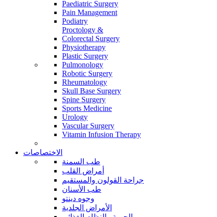
Paediatric Surgery
Pain Management
Podiatry
Proctology &
Colorectal Surgery
Physiotherapy
Plastic Surgery
Pulmonology
Robotic Surgery
Rheumatology
Skull Base Surgery
Spine Surgery
Sports Medicine
Urology
Vascular Surgery
Vitamin Infusion Therapy
الاختصاصات
طب السمنة
أمراض القلب
جراحة القولون والمستقيم
طب الأسنان
وجوه دينتو
الأمراض الجلدية
الحمية والنظام الغذائي