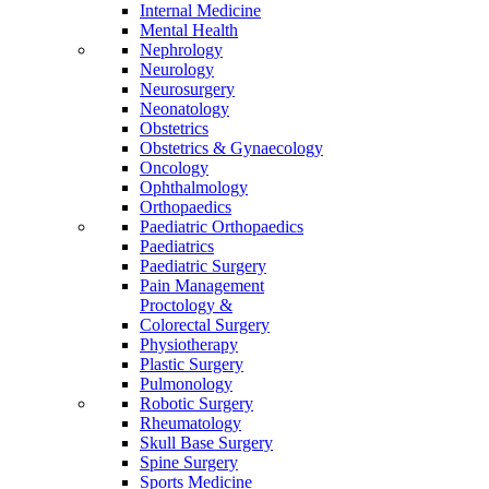
Internal Medicine
Mental Health
Nephrology
Neurology
Neurosurgery
Neonatology
Obstetrics
Obstetrics & Gynaecology
Oncology
Ophthalmology
Orthopaedics
Paediatric Orthopaedics
Paediatrics
Paediatric Surgery
Pain Management
Proctology &
Colorectal Surgery
Physiotherapy
Plastic Surgery
Pulmonology
Robotic Surgery
Rheumatology
Skull Base Surgery
Spine Surgery
Sports Medicine