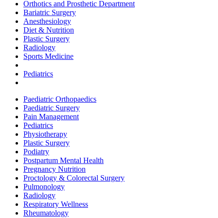
Orthotics and Prosthetic Department
Bariatric Surgery
Anesthesiology
Diet & Nutrition
Plastic Surgery
Radiology
Sports Medicine
Pediatrics
Paediatric Orthopaedics
Paediatric Surgery
Pain Management
Pediatrics
Physiotherapy
Plastic Surgery
Podiatry
Postpartum Mental Health
Pregnancy Nutrition
Proctology & Colorectal Surgery
Pulmonology
Radiology
Respiratory Wellness
Rheumatology