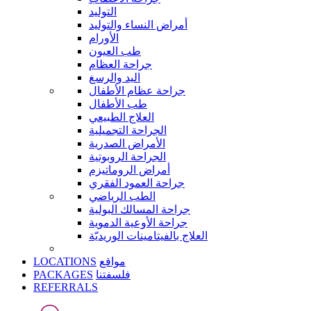
التوليد
أمراض النساء والتوليد
الأورام
طب العيون
جراحة العظام
اليد والرسغ
جراحة عظام الأطفال
طب الأطفال
العلاج الطبيعي
الجراحة التجميلية
الأمراض الصدرية
الجراحة الروبوتية
أمراض الروماتيزم
جراحة العمود الفقري
الطب الرياضي
جراحة المسالك البولية
جراحة الأوعية الدموية
العلاج بالفيتامينات الوريديّة
LOCATIONS
مواقع
PACKAGES
فلسفتنا
REFERRALS