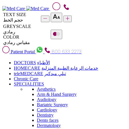
TEXT SIZE
حجم الخط
GREYSCALE
رمادي
COLOR
مقياس رمادي
800 633 2273
Patient Portal
DOCTORS
الأطباء
HOMECARE
خدمات الرعاية الطبية المنزلية
teleMEDCARE
تيلي ميدكير
Chronic Care
SPECIALITIES
Aesthetics
Arm & Hand Surgery
Audiology
Bariatric Surgery
Cardiology
Dentistry
Dento faces
Dermatology