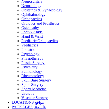
Neurosurgery
Neonatology
Obstetrics & Gynaecology
Ophthalmology
Orthopaedics
Orthotics and Prosthetics
Osteopathy
Foot & Ankle
Hand & Wrist
Paediatric Orthopaedics
Paediatrics
Podiatric
Psychology
Physiotherapy
Plastic Surgery
Psychiatry
Pulmonology
Rheumatology
Skull Base Surgery
Spine Surgery
Sports Medicine
Urology
Vascular Surgery
LOCATIONS
مواقع
PACKAGES
فلسفتنا