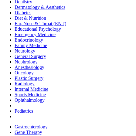
Dentistry
Dermatology & Aesthetics
Diabetes
Diet & Nutrition
Ear, Nose & Throat (ENT)
Educational Psychology
Emergency Medicine
Endocrinology
Family Medicine
Neurology
General Surgery
Nephrology
Anesthesiology
Oncology
Plastic Surgery
Radiology
Internal Medicine
Sports Medicine
Ophthalmology
Pediatrics
Gastroenterology
Gene Therapy