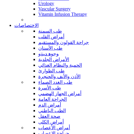
Urology
Vascular Surgery
Vitamin Infusion Therapy
الاختصاصات
طب السمنة
أمراض القلب
جراحة القولون والمستقيم
طب الأسنان
ﻮﺟﻮﻫ ﺪﻴﻨﺗﻭ
الأمراض الجلدية
الحمية والنظام الغذائي
طب الطوارئ
الأذن والأنف والحنجرة
طب الغدد الصماء
طب الأسرة
أمراض الجهاز الهضمي
الجراحة العامة
أمراض الدم
الطب الباطني
صحة العقل
أمراض الكلى
أمراض الأعصاب
جراحة الاعصاب