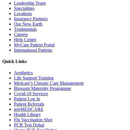
Leadership Team
Specialities
Locations
Insurance Partners
Our New Earth
Testimonials
Careers
Help Center
MyCare Patient Portal
International Patients
Quick Links
Aesthetics
Life Support Training
Medcare’s Chronic Care Management
Blossom Maternity Programme
Covid-19 Services
Patient Log In
Patient Referrals
teleMEDCARE
Health Library
Flu Vaccination Shot
PCR Test Dubai