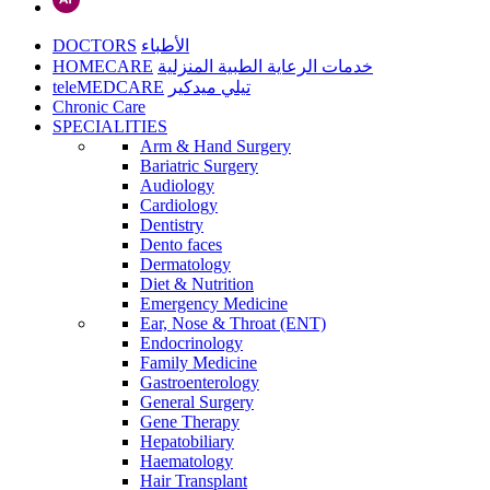
DOCTORS
الأطباء
HOMECARE
خدمات الرعاية الطبية المنزلية
teleMEDCARE
تيلي ميدكير
Chronic Care
SPECIALITIES
Arm & Hand Surgery
Bariatric Surgery
Audiology
Cardiology
Dentistry
Dento faces
Dermatology
Diet & Nutrition
Emergency Medicine
Ear, Nose & Throat (ENT)
Endocrinology
Family Medicine
Gastroenterology
General Surgery
Gene Therapy
Hepatobiliary
Haematology
Hair Transplant