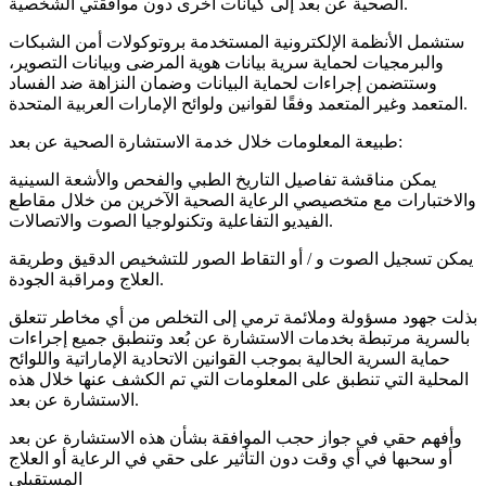
الصحية عن بعد إلى كيانات أخرى دون موافقتي الشخصية.
ستشمل الأنظمة الإلكترونية المستخدمة بروتوكولات أمن الشبكات
والبرمجيات لحماية سرية بيانات هوية المرضى وبيانات التصوير،
وستتضمن إجراءات لحماية البيانات وضمان النزاهة ضد الفساد
المتعمد وغير المتعمد وفقًا لقوانين ولوائح الإمارات العربية المتحدة.
طبيعة المعلومات خلال خدمة الاستشارة الصحية عن بعد:
يمكن مناقشة تفاصيل التاريخ الطبي والفحص والأشعة السينية
والاختبارات مع متخصيصي الرعاية الصحية الآخرين من خلال مقاطع
الفيديو التفاعلية وتكنولوجيا الصوت والاتصالات.
يمكن تسجيل الصوت و / أو التقاط الصور للتشخيص الدقيق وطريقة
العلاج ومراقبة الجودة.
بذلت جهود مسؤولة وملائمة ترمي إلى التخلص من أي مخاطر تتعلق
بالسرية مرتبطة بخدمات الاستشارة عن بُعد وتنطبق جميع إجراءات
حماية السرية الحالية بموجب القوانين الاتحادية الإماراتية واللوائح
المحلية التي تنطبق على المعلومات التي تم الكشف عنها خلال هذه
الاستشارة عن بعد.
وأفهم حقي في جواز حجب الموافقة بشأن هذه الاستشارة عن بعد
أو سحبها في أي وقت دون التأثير على حقي في الرعاية أو العلاج
المستقبلي