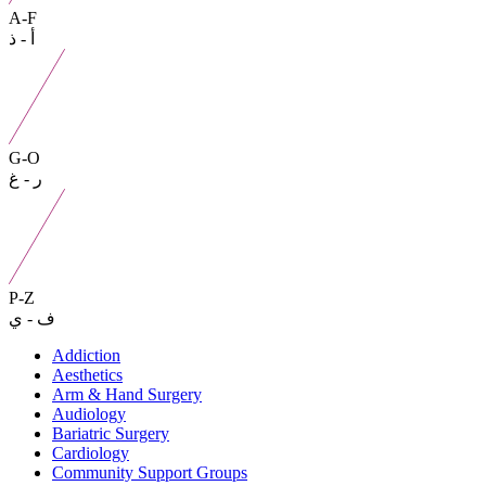
A-F
أ - ذ
G-O
ر - غ
P-Z
ف - ي
Addiction
Aesthetics
Arm & Hand Surgery
Audiology
Bariatric Surgery
Cardiology
Community Support Groups