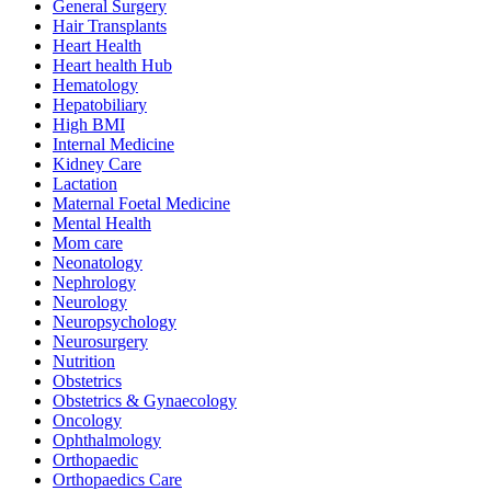
General Surgery
Hair Transplants
Heart Health
Heart health Hub
Hematology
Hepatobiliary
High BMI
Internal Medicine
Kidney Care
Lactation
Maternal Foetal Medicine
Mental Health
Mom care
Neonatology
Nephrology
Neurology
Neuropsychology
Neurosurgery
Nutrition
Obstetrics
Obstetrics & Gynaecology
Oncology
Ophthalmology
Orthopaedic
Orthopaedics Care