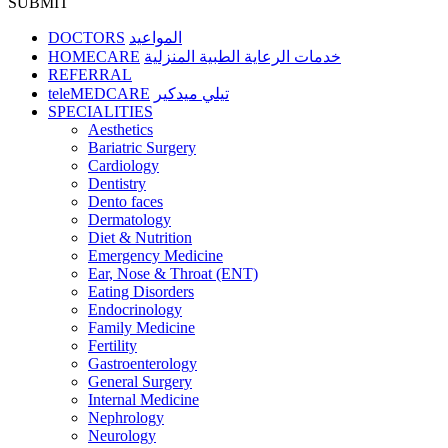
SUBMIT
DOCTORS
المواعيد
HOMECARE
خدمات الرعاية الطبية المنزلية
REFERRAL
teleMEDCARE
تيلي ميدكير
SPECIALITIES
Aesthetics
Bariatric Surgery
Cardiology
Dentistry
Dento faces
Dermatology
Diet & Nutrition
Emergency Medicine
Ear, Nose & Throat (ENT)
Eating Disorders
Endocrinology
Family Medicine
Fertility
Gastroenterology
General Surgery
Internal Medicine
Nephrology
Neurology