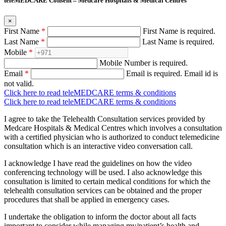
teleMEDCARE Consent – Medcare Hospitals & Medical Centres
×
First Name
*
First Name is required.
Last Name
*
Last Name is required.
Mobile
*
Mobile Number is required.
Email
*
Email is required.
Email id is
not valid.
Click here to read teleMEDCARE terms & conditions
Click here to read teleMEDCARE terms & conditions
I agree to take the Telehealth Consultation services provided by
Medcare Hospitals & Medical Centres which involves a consultation
with a certified physician who is authorized to conduct telemedicine
consultation which is an interactive video conversation call.
I acknowledge I have read the guidelines on how the video
conferencing technology will be used. I also acknowledge this
consultation is limited to certain medical conditions for which the
telehealth consultation services can be obtained and the proper
procedures that shall be applied in emergency cases.
I undertake the obligation to inform the doctor about all facts
important to consider while managing my/patient’s health and