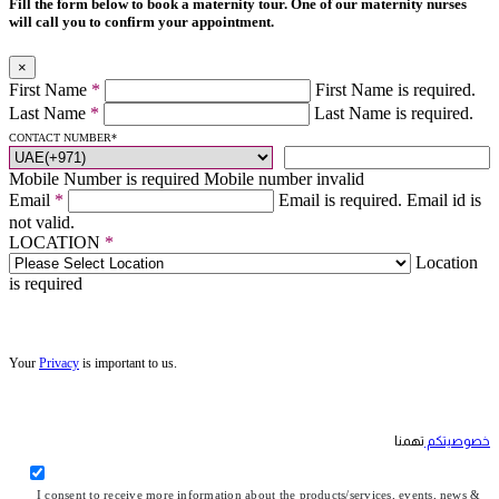
Fill the form below to book a maternity tour. One of our maternity nurses
will call you to confirm your appointment.
×
First Name
*
First Name is required.
Last Name
*
Last Name is required.
CONTACT NUMBER
*
Mobile Number is required
Mobile number invalid
Email
*
Email is required.
Email id is
not valid.
LOCATION
*
Location
is required
Your
Privacy
is important to us.
خصوصيتكم
تهمنا
I consent to receive more information about the products/services, events, news &