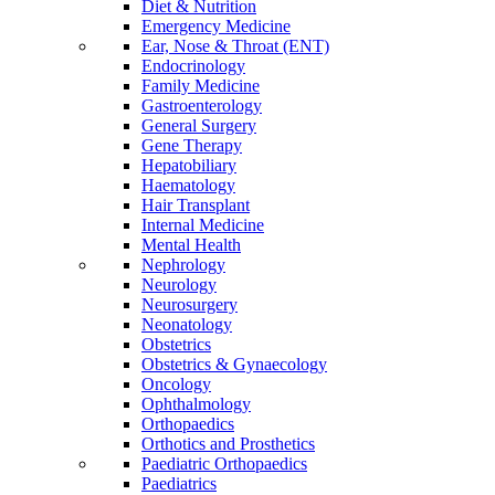
Diet & Nutrition
Emergency Medicine
Ear, Nose & Throat (ENT)
Endocrinology
Family Medicine
Gastroenterology
General Surgery
Gene Therapy
Hepatobiliary
Haematology
Hair Transplant
Internal Medicine
Mental Health
Nephrology
Neurology
Neurosurgery
Neonatology
Obstetrics
Obstetrics & Gynaecology
Oncology
Ophthalmology
Orthopaedics
Orthotics and Prosthetics
Paediatric Orthopaedics
Paediatrics