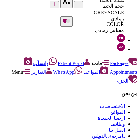
حجم الخط
GREYSCALE
رمادي
COLOR
مقياس رمادي
Packages
قائمة
Patient Portal
واتسآب
Appointments
المواعيد
WhatsApp
التقارير
Menu
الحزم
من نحن
الاختصاصات
المواقع
ارضنا الجديدة
وظائف
اتصل بنا
ﺎﻠﻣﺮﺿﻯ ﺎﻟﺩﻮﻠﻳﻮﻧ