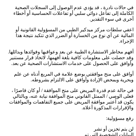
في حالات نادرة ، قد يؤدي عدم الوصول إلى السجلات الصحية
الكاملة إلى تفاعل دوائي سلبي أو تفاعلات الحساسية أو أخطاء
أخرى في سوء التقدير.
اعفي سلطات مركز ميدكير الطبي من المسؤولية القانونية أو
المالية عن أي نوع من الخسارة أو الضرر الذي تتكبد نتيجة هذا
الإجراء.
أفهم مخاطر الاستشارة الطبية عن بعد وعواقبها وفوائدها وبدائلها.
وقد حصلت على معلومات كافية بلغة أفهمها، لاتخاذ قرار مستنير
وأوافق على الحصول على خدمات الاستشارات الصحية عن بعد.
أوافق على منح موافقتي بوضع علامة في المربع أدناه عن علم
وبحرية وبمحض الإرادة وأوافق على الالتزام بشروطه.
في حالة عدم قدرة المريض على منح الموافقة / أو كان قاصرًا ،
فعلى الوصي / الممثل القانوني منح الموافقة نيابة عنه، وبالتالي
يكون قد اُعتبر موافقة المريض على جميع التفاهمات والموافقات
والإقرارات المذكورة أعلاه.
رفع مسؤولية:
لن يتم تخزين أو نشر
البيانات الشخصية التي تم