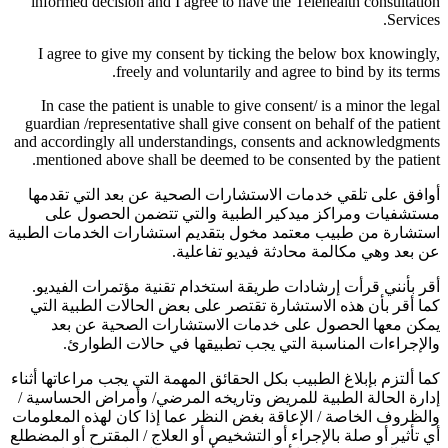
informed decision and I agree to have the Telehealth consultation
Services.
I agree to give my consent by ticking the below box knowingly,
freely and voluntarily and agree to bind by its terms.
In case the patient is unable to give consent/ is a minor the legal
guardian /representative shall give consent on behalf of the patient
and accordingly all understandings, consents and acknowledgments
mentioned above shall be deemed to be consented by the patient.
أوافق على تلقي خدمات الاستشارات الصحية عن بعد التي تقدمها
مستشفيات ومراكز ميدكير الطبية والتي تتضمن الحصول على
استشارة من طبيب معتمد مخول بتقديم استشارات الخدمات الطبية
عن بعد وهي مكالمة محادثة فيديو تفاعلية.
أقر بأنني قرأت إرشادات طريقة استخدام تقنية مؤتمرات الفيديو.
كما أقر بأن هذه الاستشارة تقتصر على بعض الحالات الطبية التي
يمكن معها الحصول على خدمات الاستشارات الصحية عن بعد
والإجراءات المناسبة التي يجب تطبيقها في حالات الطوارئ.
كما ألتزم بإبلاغ الطبيب بكل الحقائق المهمة التي يجب مراعاتها أثناء
إدارة الحالة الطبية للمريض وتاريخه المرضي/ وأمراض الحساسية /
والظروف الخاصة / الإعاقة بغض النظر عما إذا كان لهذه المعلومات
أي تأثير أو صلة بالإجراء أو التشخيص أو العلاج / المقترح أو المضطلع