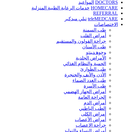
DOCTORS
المواعيد
HOMECARE
خدمات الرعاية الطبية المنزلية
REFERRAL
teleMEDCARE
تيلي ميدكير
الاختصاصات
طب السمنة
أمراض القلب
جراحة القولون والمستقيم
طب الأسنان
ﻮﺟﻮﻫ ﺪﻴﻨﺗﻭ
الأمراض الجلدية
الحمية والنظام الغذائي
طب الطوارئ
الأذن والأنف والحنجرة
طب الغدد الصماء
طب الأسرة
أمراض الجهاز الهضمي
الجراحة العامة
أمراض الدم
الطب الباطني
أمراض الكلى
أمراض الأعصاب
جراحة الاعصاب
أمراض النساء والتوليد