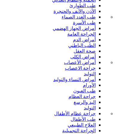
طب الطوارئ
الأذن والأنف والحنجرة
طب الغدد الصماء
طب الأسرة
أمراض الجهاز الهضمي
الجراحة العامة
أمراض الدم
الطب الباطني
صحة العقل
أمراض الكلى
أمراض الأعصاب
جراحة الاعصاب
التوليد
أمراض النساء والتوليد
الأورام
طب العيون
جراحة العظام
اليد والرسغ
التوليد
جراحة عظام الأطفال
طب الأطفال
العلاج الطبيعي
الجراحة التجميلية