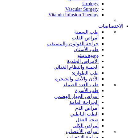
Urology
Vascular Surgery
Vitamin Infusion Therapy
الاختصاصات
طب السمنة
أمراض القلب
جراحة القولون والمستقيم
طب الأسنان
ﻮﺟﻮﻫ ﺪﻴﻨﺗﻭ
الأمراض الجلدية
الحمية والنظام الغذائي
طب الطوارئ
الأذن والأنف والحنجرة
طب الغدد الصماء
طب الأسرة
أمراض الجهاز الهضمي
الجراحة العامة
أمراض الدم
الطب الباطني
صحة العقل
أمراض الكلى
أمراض الأعصاب
جراحة الاعصاب