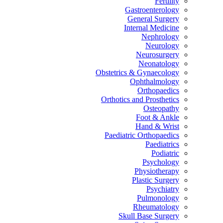
Fertility
Gastroenterology
General Surgery
Internal Medicine
Nephrology
Neurology
Neurosurgery
Neonatology
Obstetrics & Gynaecology
Ophthalmology
Orthopaedics
Orthotics and Prosthetics
Osteopathy
Foot & Ankle
Hand & Wrist
Paediatric Orthopaedics
Paediatrics
Podiatric
Psychology
Physiotherapy
Plastic Surgery
Psychiatry
Pulmonology
Rheumatology
Skull Base Surgery