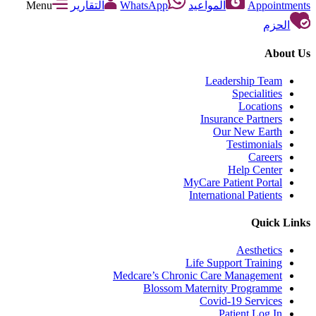
Appointments
المواعيد
WhatsApp
التقارير
Menu
الحزم
About Us
Leadership Team
Specialities
Locations
Insurance Partners
Our New Earth
Testimonials
Careers
Help Center
MyCare Patient Portal
International Patients
Quick Links
Aesthetics
Life Support Training
Medcare’s Chronic Care Management
Blossom Maternity Programme
Covid-19 Services
Patient Log In