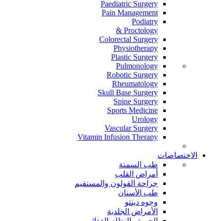
Paediatric Surgery
Pain Management
Podiatry
Proctology &
Colorectal Surgery
Physiotherapy
Plastic Surgery
Pulmonology
Robotic Surgery
Rheumatology
Skull Base Surgery
Spine Surgery
Sports Medicine
Urology
Vascular Surgery
Vitamin Infusion Therapy
الاختصاصات
طب السمنة
أمراض القلب
جراحة القولون والمستقيم
طب الأسنان
وجوه دينتو
الأمراض الجلدية
الحمية والنظام الغذائي