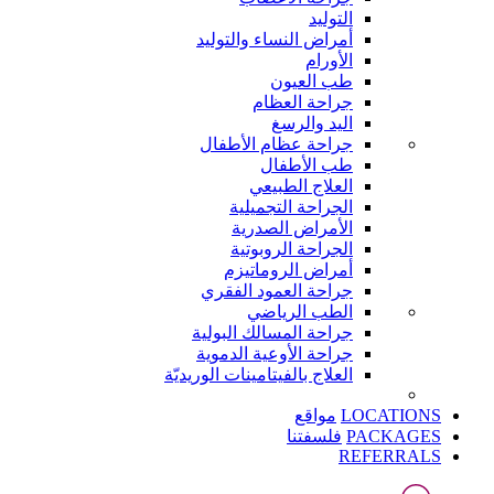
التوليد
أمراض النساء والتوليد
الأورام
طب العيون
جراحة العظام
اليد والرسغ
جراحة عظام الأطفال
طب الأطفال
العلاج الطبيعي
الجراحة التجميلية
الأمراض الصدرية
الجراحة الروبوتية
أمراض الروماتيزم
جراحة العمود الفقري
الطب الرياضي
جراحة المسالك البولية
جراحة الأوعية الدموية
العلاج بالفيتامينات الوريديّة
LOCATIONS
مواقع
PACKAGES
فلسفتنا
REFERRALS