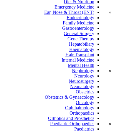
Diet & Nutrition
Emergency Medicine
Ear, Nose & Throat (ENT)
Endocrinology
Family Medicine
Gastroenterology
General Surgery
Gene Therapy
Hepatobiliary
Haematology
Hair Transplant
Internal Medicine
Mental Health
Nephrology
Neurology
Neurosurgery
Neonatology
Obstetrics
Obstetrics & Gynaecology
Oncology
Ophthalmology
Orthopaedics
Orthotics and Prosthetics
Paediatric Orthopaedics
Paediatrics