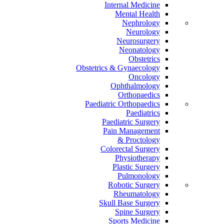
Internal Medicine
Mental Health
Nephrology
Neurology
Neurosurgery
Neonatology
Obstetrics
Obstetrics & Gynaecology
Oncology
Ophthalmology
Orthopaedics
Paediatric Orthopaedics
Paediatrics
Paediatric Surgery
Pain Management
Proctology &
Colorectal Surgery
Physiotherapy
Plastic Surgery
Pulmonology
Robotic Surgery
Rheumatology
Skull Base Surgery
Spine Surgery
Sports Medicine