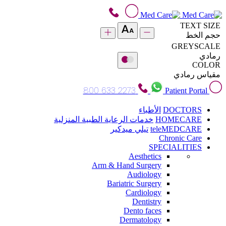
TEXT SIZE
حجم الخط
GREYSCALE
رمادي
COLOR
مقياس رمادي
800 633 2273
Patient Portal
DOCTORS
الأطباء
HOMECARE
خدمات الرعاية الطبية المنزلية
teleMEDCARE
تيلي ميدكير
Chronic Care
SPECIALITIES
Aesthetics
Arm & Hand Surgery
Audiology
Bariatric Surgery
Cardiology
Dentistry
Dento faces
Dermatology