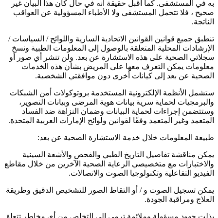
به في المستشفى. كما أقبل حقيقة أنه في حال كان هذا البيان غير
صحيح ، فلا تتحمل المستشفى ولا الأطباء المسؤولية عن العواقب
الناتجة.
تنطبق جميع قوانين القوانين الاتحادية السارية واللوائح / السياسات /
الإرشادات المحلية المتعلقة بالوصول إلى المعلومات الطبية ونسخ
سجلاتي الصحية على هذه الاستشارة عن بعد. ولن تنشر أي صور أو
معلومات يمكن التعرف معها على المريض بشأن هذه الخدمات
الصحية عن بعد إلى كيانات أخرى دون موافقتي الشخصية.
ستشمل الأنظمة الإلكترونية المستخدمة بروتوكولات أمن الشبكات
والبرمجيات لحماية سرية بيانات هوية المرضى وبيانات التصوير،
وستتضمن إجراءات لحماية البيانات وضمان النزاهة ضد الفساد
المتعمد وغير المتعمد وفقًا لقوانين ولوائح الإمارات العربية المتحدة.
طبيعة المعلومات خلال خدمة الاستشارة الصحية عن بعد:
يمكن مناقشة تفاصيل التاريخ الطبي والفحص والأشعة السينية
والاختبارات مع متخصيصي الرعاية الصحية الآخرين من خلال مقاطع
الفيديو التفاعلية وتكنولوجيا الصوت والاتصالات.
يمكن تسجيل الصوت و / أو التقاط الصور للتشخيص الدقيق وطريقة
العلاج ومراقبة الجودة.
بذلت جهود مسؤولة وملائمة ترمي إلى التخلص من أي مخاطر تتعلق