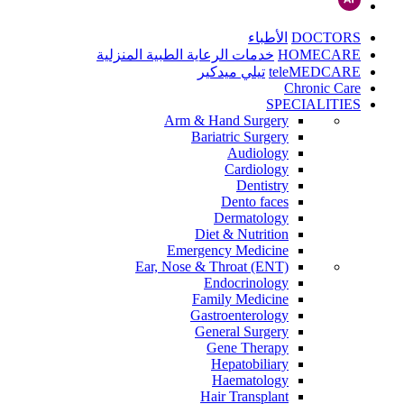
DOCTORS
الأطباء
HOMECARE
خدمات الرعاية الطبية المنزلية
teleMEDCARE
تيلي ميدكير
Chronic Care
SPECIALITIES
Arm & Hand Surgery
Bariatric Surgery
Audiology
Cardiology
Dentistry
Dento faces
Dermatology
Diet & Nutrition
Emergency Medicine
Ear, Nose & Throat (ENT)
Endocrinology
Family Medicine
Gastroenterology
General Surgery
Gene Therapy
Hepatobiliary
Haematology
Hair Transplant