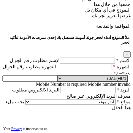
جمعها من خلال هذا
النموذج في أي مكان بل
غرضها تعزيز تجربتك.
الموافقة والمتابعة
املأ النموذج أدناه لحجز جولة أمومة. ستتصل بك إحدى ممرضات الأمومة لتأكيد
الحجز
×
الإسم
*
لإسم مطلوب رقم الجوال
الشهرة
*
الشهرة مطلوب رقم الجوال
رقم الاتصال
*
Mobile Number is required
Mobile number invalid
البريد
*
البريد الالكتروني مطلوب
معرف البريد الإلكتروني غير صالح
موقع
*
يجب ملء
هذا الحقل
Your
Privacy
is important to us.