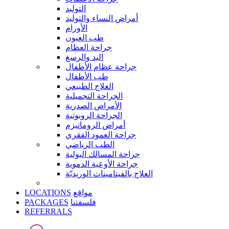
التوليد
أمراض النساء والتوليد
الأورام
طب العيون
جراحة العظام
اليد والرسغ
جراحة عظام الأطفال
طب الأطفال
العلاج الطبيعي
الجراحة التجميلية
الأمراض الصدرية
الجراحة الروبوتية
أمراض الروماتيزم
جراحة العمود الفقري
الطب الرياضي
جراحة المسالك البولية
جراحة الأوعية الدموية
العلاج بالفيتامينات الوريديّة
LOCATIONS
مواقع
PACKAGES
فلسفتنا
REFERRALS