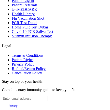
Patient Log In
Patient Referrals
teleMEDCARE
Health Library
Flu Vaccination Shot
PCR Test Dubai
Home PCR Test Dubai
Covid-19 PCR Saliva Test
Vitamin Infusion Therapy
Legal
Terms & Conditions
Patient Rights
Privacy Policy
Refund/Return Policy
Cancellation Policy
Stay on top of your health!
Complimentary immunity guide to keep you fit.
Your
Privacy
is important to us.