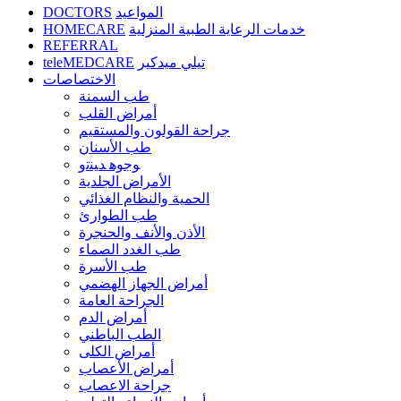
DOCTORS
المواعيد
HOMECARE
خدمات الرعاية الطبية المنزلية
REFERRAL
teleMEDCARE
تيلي ميدكير
الاختصاصات
طب السمنة
أمراض القلب
جراحة القولون والمستقيم
طب الأسنان
ﻮﺟﻮﻫ ﺪﻴﻨﺗﻭ
الأمراض الجلدية
الحمية والنظام الغذائي
طب الطوارئ
الأذن والأنف والحنجرة
طب الغدد الصماء
طب الأسرة
أمراض الجهاز الهضمي
الجراحة العامة
أمراض الدم
الطب الباطني
أمراض الكلى
أمراض الأعصاب
جراحة الاعصاب