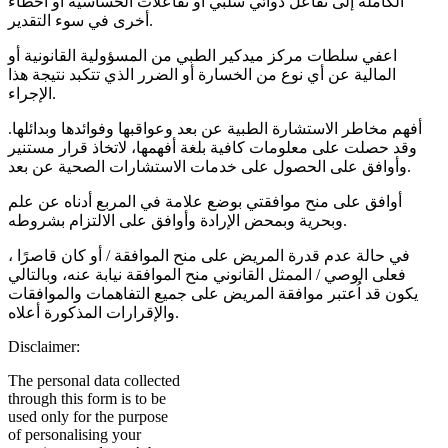
الكاملة إلى تفاعل دوائي سلبي أو تفاعلات الحساسية أو أخطاء
أخرى في سوء التقدير.
اعفي سلطات مركز ميدكير الطبي من المسؤولية القانونية أو
المالية عن أي نوع من الخسارة أو الضرر الذي تتكبد نتيجة هذا
الإجراء.
أفهم مخاطر الاستشارة الطبية عن بعد وعواقبها وفوائدها وبدائلها.
وقد حصلت على معلومات كافية بلغة أفهمها، لاتخاذ قرار مستنير
وأوافق على الحصول على خدمات الاستشارات الصحية عن بعد.
أوافق على منح موافقتي بوضع علامة في المربع أدناه عن علم
وبحرية وبمحض الإرادة وأوافق على الالتزام بشروطه.
في حالة عدم قدرة المريض على منح الموافقة / أو كان قاصرًا ،
فعلى الوصي / الممثل القانوني منح الموافقة نيابة عنه، وبالتالي
يكون قد اُعتبر موافقة المريض على جميع التفاهمات والموافقات
والإقرارات المذكورة أعلاه.
Disclaimer:
The personal data collected
through this form is to be
used only for the purpose
of personalising your