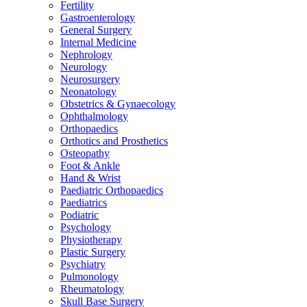
Fertility
Gastroenterology
General Surgery
Internal Medicine
Nephrology
Neurology
Neurosurgery
Neonatology
Obstetrics & Gynaecology
Ophthalmology
Orthopaedics
Orthotics and Prosthetics
Osteopathy
Foot & Ankle
Hand & Wrist
Paediatric Orthopaedics
Paediatrics
Podiatric
Psychology
Physiotherapy
Plastic Surgery
Psychiatry
Pulmonology
Rheumatology
Skull Base Surgery