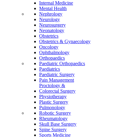
Internal Medicine
Mental Health
Nephrology
Neurology
Neurosurgery
Neonatology
Obstetrics
Obstetrics & Gynaecology
Oncology
Ophthalmology
Orthopaedics
Paediatric Orthopaedics
Paediatrics
Paediatric Surgery
Pain Management
Proctology &
Colorectal Surgery
Physiotherapy
Plastic Surgery
Pulmonology
Robotic Surgery
Rheumatology
Skull Base Surgery
Spine Surgery
Sports Medicine