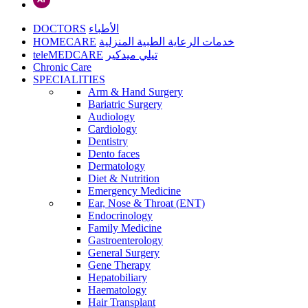
DOCTORS
الأطباء
HOMECARE
خدمات الرعاية الطبية المنزلية
teleMEDCARE
تيلي ميدكير
Chronic Care
SPECIALITIES
Arm & Hand Surgery
Bariatric Surgery
Audiology
Cardiology
Dentistry
Dento faces
Dermatology
Diet & Nutrition
Emergency Medicine
Ear, Nose & Throat (ENT)
Endocrinology
Family Medicine
Gastroenterology
General Surgery
Gene Therapy
Hepatobiliary
Haematology
Hair Transplant