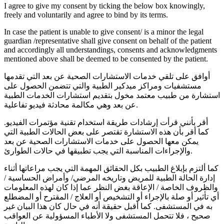
I agree to give my consent by ticking the below box knowingly,
freely and voluntarily and agree to bind by its terms.
In case the patient is unable to give consent/ is a minor the legal
guardian /representative shall give consent on behalf of the patient
and accordingly all understandings, consents and acknowledgments
mentioned above shall be deemed to be consented by the patient.
أوافق على تلقي خدمات الاستشارات الصحية عن بعد التي تقدمها
مستشفيات ومراكز ميدكير الطبية والتي تتضمن الحصول على
استشارة من طبيب معتمد مخول بتقديم استشارات الخدمات الطبية
عن بعد وهي مكالمة محادثة فيديو تفاعلية.
أقر بأنني قرأت إرشادات طريقة استخدام تقنية مؤتمرات الفيديو.
كما أقر بأن هذه الاستشارة تقتصر على بعض الحالات الطبية التي
يمكن معها الحصول على خدمات الاستشارات الصحية عن بعد
والإجراءات المناسبة التي يجب تطبيقها في حالات الطوارئ.
كما ألتزم بإبلاغ الطبيب بكل الحقائق المهمة التي يجب مراعاتها أثناء
إدارة الحالة الطبية للمريض وتاريخه المرضي/ وأمراض الحساسية /
والظروف الخاصة / الإعاقة بغض النظر عما إذا كان لهذه المعلومات
أي تأثير أو صلة بالإجراء أو التشخيص أو العلاج / المقترح أو المضطلع
به في المستشفى. كما أقبل حقيقة أنه في حال كان هذا البيان غير
صحيح ، فلا تتحمل المستشفى ولا الأطباء المسؤولية عن العواقب