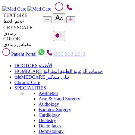
TEXT SIZE
حجم الخط
GREYSCALE
رمادي
COLOR
مقياس رمادي
800 633 2273
Patient Portal
DOCTORS
الأطباء
HOMECARE
خدمات الرعاية الطبية المنزلية
teleMEDCARE
تيلي ميدكير
Chronic Care
SPECIALITIES
Aesthetics
Arm & Hand Surgery
Audiology
Bariatric Surgery
Cardiology
Dentistry
Dento faces
Dermatology