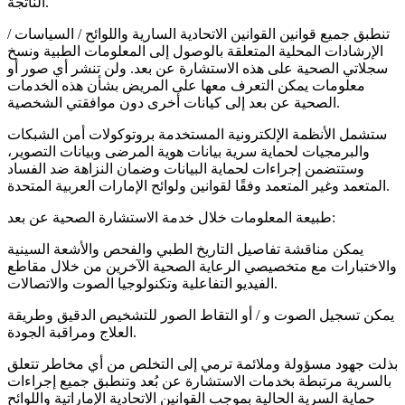
الناتجة.
تنطبق جميع قوانين القوانين الاتحادية السارية واللوائح / السياسات /
الإرشادات المحلية المتعلقة بالوصول إلى المعلومات الطبية ونسخ
سجلاتي الصحية على هذه الاستشارة عن بعد. ولن تنشر أي صور أو
معلومات يمكن التعرف معها على المريض بشأن هذه الخدمات
الصحية عن بعد إلى كيانات أخرى دون موافقتي الشخصية.
ستشمل الأنظمة الإلكترونية المستخدمة بروتوكولات أمن الشبكات
والبرمجيات لحماية سرية بيانات هوية المرضى وبيانات التصوير،
وستتضمن إجراءات لحماية البيانات وضمان النزاهة ضد الفساد
المتعمد وغير المتعمد وفقًا لقوانين ولوائح الإمارات العربية المتحدة.
طبيعة المعلومات خلال خدمة الاستشارة الصحية عن بعد:
يمكن مناقشة تفاصيل التاريخ الطبي والفحص والأشعة السينية
والاختبارات مع متخصيصي الرعاية الصحية الآخرين من خلال مقاطع
الفيديو التفاعلية وتكنولوجيا الصوت والاتصالات.
يمكن تسجيل الصوت و / أو التقاط الصور للتشخيص الدقيق وطريقة
العلاج ومراقبة الجودة.
بذلت جهود مسؤولة وملائمة ترمي إلى التخلص من أي مخاطر تتعلق
بالسرية مرتبطة بخدمات الاستشارة عن بُعد وتنطبق جميع إجراءات
حماية السرية الحالية بموجب القوانين الاتحادية الإماراتية واللوائح