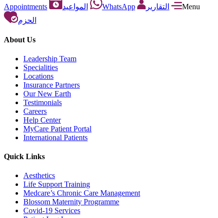
Appointments
المواعيد
WhatsApp
التقارير
Menu
الحزم
About Us
Leadership Team
Specialities
Locations
Insurance Partners
Our New Earth
Testimonials
Careers
Help Center
MyCare Patient Portal
International Patients
Quick Links
Aesthetics
Life Support Training
Medcare’s Chronic Care Management
Blossom Maternity Programme
Covid-19 Services