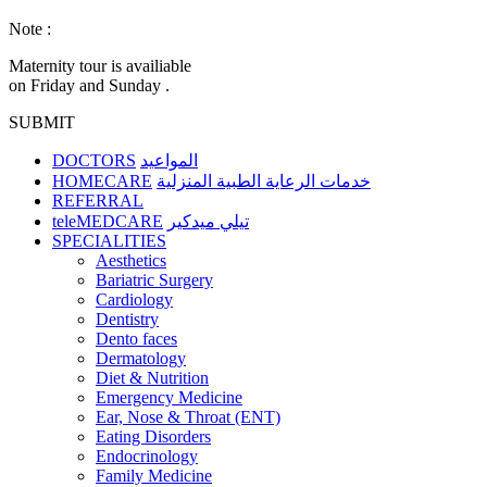
Note :
Maternity tour is availiable
on Friday and Sunday .
SUBMIT
DOCTORS
المواعيد
HOMECARE
خدمات الرعاية الطبية المنزلية
REFERRAL
teleMEDCARE
تيلي ميدكير
SPECIALITIES
Aesthetics
Bariatric Surgery
Cardiology
Dentistry
Dento faces
Dermatology
Diet & Nutrition
Emergency Medicine
Ear, Nose & Throat (ENT)
Eating Disorders
Endocrinology
Family Medicine