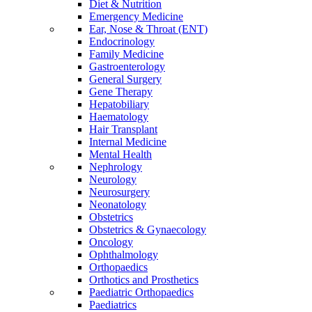
Diet & Nutrition
Emergency Medicine
Ear, Nose & Throat (ENT)
Endocrinology
Family Medicine
Gastroenterology
General Surgery
Gene Therapy
Hepatobiliary
Haematology
Hair Transplant
Internal Medicine
Mental Health
Nephrology
Neurology
Neurosurgery
Neonatology
Obstetrics
Obstetrics & Gynaecology
Oncology
Ophthalmology
Orthopaedics
Orthotics and Prosthetics
Paediatric Orthopaedics
Paediatrics