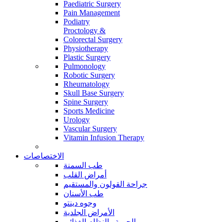
Paediatric Surgery
Pain Management
Podiatry
Proctology &
Colorectal Surgery
Physiotherapy
Plastic Surgery
Pulmonology
Robotic Surgery
Rheumatology
Skull Base Surgery
Spine Surgery
Sports Medicine
Urology
Vascular Surgery
Vitamin Infusion Therapy
الاختصاصات
طب السمنة
أمراض القلب
جراحة القولون والمستقيم
طب الأسنان
وجوه دينتو
الأمراض الجلدية
الحمية والنظام الغذائي