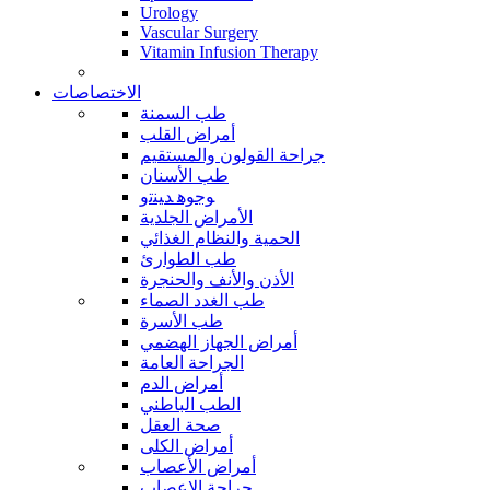
Urology
Vascular Surgery
Vitamin Infusion Therapy
الاختصاصات
طب السمنة
أمراض القلب
جراحة القولون والمستقيم
طب الأسنان
ﻮﺟﻮﻫ ﺪﻴﻨﺗﻭ
الأمراض الجلدية
الحمية والنظام الغذائي
طب الطوارئ
الأذن والأنف والحنجرة
طب الغدد الصماء
طب الأسرة
أمراض الجهاز الهضمي
الجراحة العامة
أمراض الدم
الطب الباطني
صحة العقل
أمراض الكلى
أمراض الأعصاب
جراحة الاعصاب