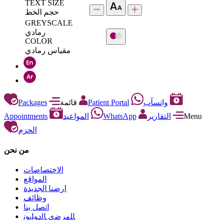
TEXT SIZE
حجم الخط
GREYSCALE
رمادي
COLOR
مقياس رمادي
Packages
قائمة
Patient Portal
واتسآب
Appointments
المواعيد
WhatsApp
التقارير
Menu
الحزم
من نحن
الاختصاصات
المواقع
ارضنا الجديدة
وظائف
اتصل بنا
ﺎﻠﻣﺮﺿﻯ ﺎﻟﺩﻮﻠﻳﻮﻧ