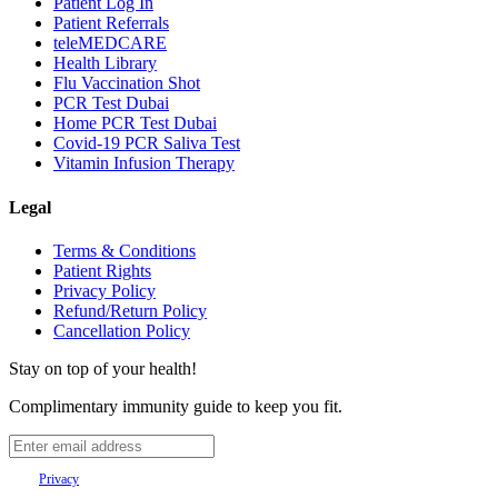
Patient Log In
Patient Referrals
teleMEDCARE
Health Library
Flu Vaccination Shot
PCR Test Dubai
Home PCR Test Dubai
Covid-19 PCR Saliva Test
Vitamin Infusion Therapy
Legal
Terms & Conditions
Patient Rights
Privacy Policy
Refund/Return Policy
Cancellation Policy
Stay on top of your health!
Complimentary immunity guide to keep you fit.
Your
Privacy
is important to us.