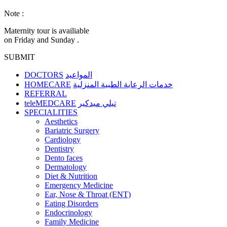
Note :
Maternity tour is availiable
on Friday and Sunday .
SUBMIT
DOCTORS
المواعيد
HOMECARE
خدمات الرعاية الطبية المنزلية
REFERRAL
teleMEDCARE
تيلي ميدكير
SPECIALITIES
Aesthetics
Bariatric Surgery
Cardiology
Dentistry
Dento faces
Dermatology
Diet & Nutrition
Emergency Medicine
Ear, Nose & Throat (ENT)
Eating Disorders
Endocrinology
Family Medicine