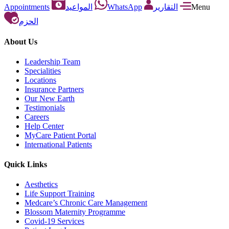
Appointments
المواعيد
WhatsApp
التقارير
Menu
الحزم
About Us
Leadership Team
Specialities
Locations
Insurance Partners
Our New Earth
Testimonials
Careers
Help Center
MyCare Patient Portal
International Patients
Quick Links
Aesthetics
Life Support Training
Medcare’s Chronic Care Management
Blossom Maternity Programme
Covid-19 Services