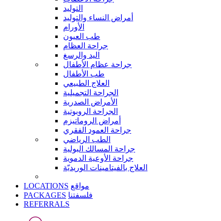
التوليد
أمراض النساء والتوليد
الأورام
طب العيون
جراحة العظام
اليد والرسغ
جراحة عظام الأطفال
طب الأطفال
العلاج الطبيعي
الجراحة التجميلية
الأمراض الصدرية
الجراحة الروبوتية
أمراض الروماتيزم
جراحة العمود الفقري
الطب الرياضي
جراحة المسالك البولية
جراحة الأوعية الدموية
العلاج بالفيتامينات الوريديّة
LOCATIONS
مواقع
PACKAGES
فلسفتنا
REFERRALS