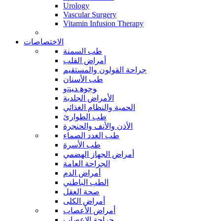
Urology
Vascular Surgery
Vitamin Infusion Therapy
الاختصاصات
طب السمنة
أمراض القلب
جراحة القولون والمستقيم
طب الأسنان
ﻮﺟﻮﻫ ﺪﻴﻨﺗﻭ
الأمراض الجلدية
الحمية والنظام الغذائي
طب الطوارئ
الأذن والأنف والحنجرة
طب الغدد الصماء
طب الأسرة
أمراض الجهاز الهضمي
الجراحة العامة
أمراض الدم
الطب الباطني
صحة العقل
أمراض الكلى
أمراض الأعصاب
جراحة الاعصاب