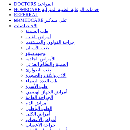
DOCTORS
المواعيد
HOMECARE
خدمات الرعاية الطبية المنزلية
REFERRAL
teleMEDCARE
تيلي ميدكير
الاختصاصات
طب السمنة
أمراض القلب
جراحة القولون والمستقيم
طب الأسنان
ﻮﺟﻮﻫ ﺪﻴﻨﺗﻭ
الأمراض الجلدية
الحمية والنظام الغذائي
طب الطوارئ
الأذن والأنف والحنجرة
طب الغدد الصماء
طب الأسرة
أمراض الجهاز الهضمي
الجراحة العامة
أمراض الدم
الطب الباطني
أمراض الكلى
أمراض الأعصاب
جراحة الاعصاب