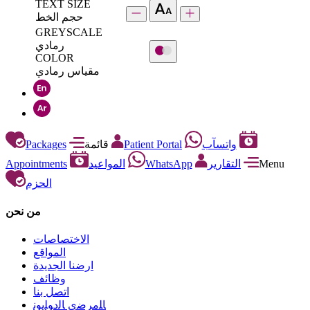
TEXT SIZE
حجم الخط
GREYSCALE
رمادي
COLOR
مقياس رمادي
Packages
قائمة
Patient Portal
واتسآب
Appointments
المواعيد
WhatsApp
التقارير
Menu
الحزم
من نحن
الاختصاصات
المواقع
ارضنا الجديدة
وظائف
اتصل بنا
ﺎﻠﻣﺮﺿﻯ ﺎﻟﺩﻮﻠﻳﻮﻧ