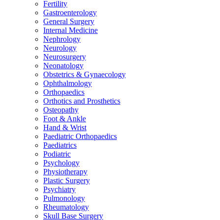
Fertility
Gastroenterology
General Surgery
Internal Medicine
Nephrology
Neurology
Neurosurgery
Neonatology
Obstetrics & Gynaecology
Ophthalmology
Orthopaedics
Orthotics and Prosthetics
Osteopathy
Foot & Ankle
Hand & Wrist
Paediatric Orthopaedics
Paediatrics
Podiatric
Psychology
Physiotherapy
Plastic Surgery
Psychiatry
Pulmonology
Rheumatology
Skull Base Surgery