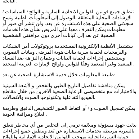
الناتجة.
تنطبق جميع قوانين القوانين الاتحادية السارية واللوائح / السياسات /
الإرشادات المحلية المتعلقة بالوصول إلى المعلومات الطبية ونسخ
سجلاتي الصحية على هذه الاستشارة عن بعد. ولن تنشر أي صور أو
معلومات يمكن التعرف معها على المريض بشأن هذه الخدمات
الصحية عن بعد إلى كيانات أخرى دون موافقتي الشخصية.
ستشمل الأنظمة الإلكترونية المستخدمة بروتوكولات أمن الشبكات
والبرمجيات لحماية سرية بيانات هوية المرضى وبيانات التصوير،
وستتضمن إجراءات لحماية البيانات وضمان النزاهة ضد الفساد
المتعمد وغير المتعمد وفقًا لقوانين ولوائح الإمارات العربية المتحدة.
طبيعة المعلومات خلال خدمة الاستشارة الصحية عن بعد:
يمكن مناقشة تفاصيل التاريخ الطبي والفحص والأشعة السينية
والاختبارات مع متخصيصي الرعاية الصحية الآخرين من خلال مقاطع
الفيديو التفاعلية وتكنولوجيا الصوت والاتصالات.
يمكن تسجيل الصوت و / أو التقاط الصور للتشخيص الدقيق وطريقة
العلاج ومراقبة الجودة.
بذلت جهود مسؤولة وملائمة ترمي إلى التخلص من أي مخاطر تتعلق
بالسرية مرتبطة بخدمات الاستشارة عن بُعد وتنطبق جميع إجراءات
حماية السرية الحالية بموجب القوانين الاتحادية الإماراتية واللوائح