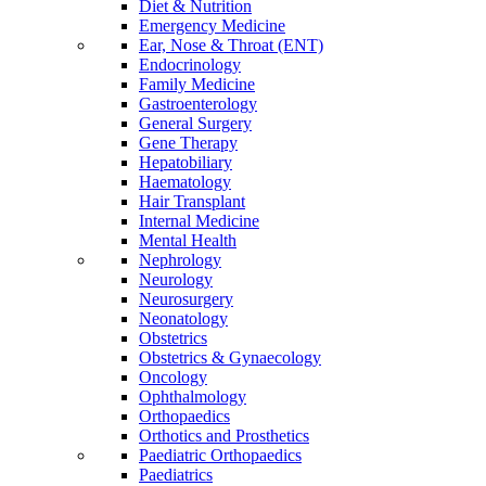
Diet & Nutrition
Emergency Medicine
Ear, Nose & Throat (ENT)
Endocrinology
Family Medicine
Gastroenterology
General Surgery
Gene Therapy
Hepatobiliary
Haematology
Hair Transplant
Internal Medicine
Mental Health
Nephrology
Neurology
Neurosurgery
Neonatology
Obstetrics
Obstetrics & Gynaecology
Oncology
Ophthalmology
Orthopaedics
Orthotics and Prosthetics
Paediatric Orthopaedics
Paediatrics