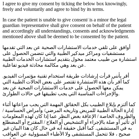
I agree to give my consent by ticking the below box knowingly,
freely and voluntarily and agree to bind by its terms.
In case the patient is unable to give consent/ is a minor the legal
guardian /representative shall give consent on behalf of the patient
and accordingly all understandings, consents and acknowledgments
mentioned above shall be deemed to be consented by the patient.
أوافق على تلقي خدمات الاستشارات الصحية عن بعد التي تقدمها
مستشفيات ومراكز ميدكير الطبية والتي تتضمن الحصول على
استشارة من طبيب معتمد مخول بتقديم استشارات الخدمات الطبية
عن بعد وهي مكالمة محادثة فيديو تفاعلية.
أقر بأنني قرأت إرشادات طريقة استخدام تقنية مؤتمرات الفيديو.
كما أقر بأن هذه الاستشارة تقتصر على بعض الحالات الطبية التي
يمكن معها الحصول على خدمات الاستشارات الصحية عن بعد
والإجراءات المناسبة التي يجب تطبيقها في حالات الطوارئ.
كما ألتزم بإبلاغ الطبيب بكل الحقائق المهمة التي يجب مراعاتها أثناء
إدارة الحالة الطبية للمريض وتاريخه المرضي/ وأمراض الحساسية /
والظروف الخاصة / الإعاقة بغض النظر عما إذا كان لهذه المعلومات
أي تأثير أو صلة بالإجراء أو التشخيص أو العلاج / المقترح أو المضطلع
به في المستشفى. كما أقبل حقيقة أنه في حال كان هذا البيان غير
صحيح ، فلا تتحمل المستشفى ولا الأطباء المسؤولية عن العواقب