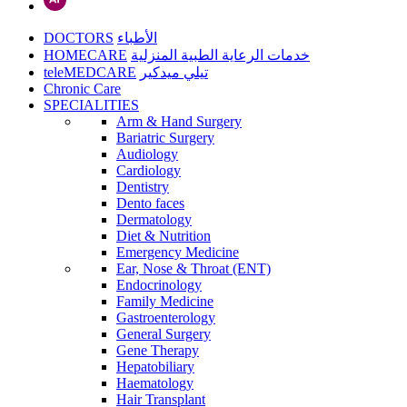
DOCTORS
الأطباء
HOMECARE
خدمات الرعاية الطبية المنزلية
teleMEDCARE
تيلي ميدكير
Chronic Care
SPECIALITIES
Arm & Hand Surgery
Bariatric Surgery
Audiology
Cardiology
Dentistry
Dento faces
Dermatology
Diet & Nutrition
Emergency Medicine
Ear, Nose & Throat (ENT)
Endocrinology
Family Medicine
Gastroenterology
General Surgery
Gene Therapy
Hepatobiliary
Haematology
Hair Transplant