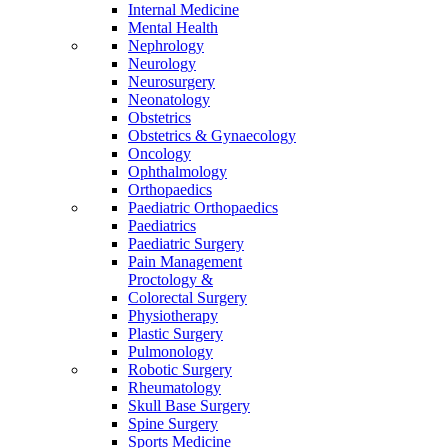
Internal Medicine
Mental Health
Nephrology
Neurology
Neurosurgery
Neonatology
Obstetrics
Obstetrics & Gynaecology
Oncology
Ophthalmology
Orthopaedics
Paediatric Orthopaedics
Paediatrics
Paediatric Surgery
Pain Management
Proctology &
Colorectal Surgery
Physiotherapy
Plastic Surgery
Pulmonology
Robotic Surgery
Rheumatology
Skull Base Surgery
Spine Surgery
Sports Medicine