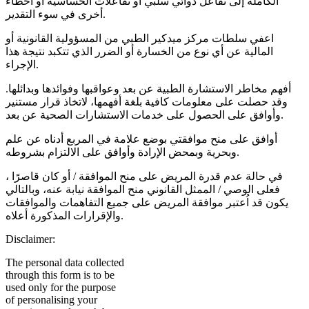
الكاملة إلى تفاعل دوائي سلبي أو تفاعلات الحساسية أو أخطاء
أخرى في سوء التقدير.
اعفي سلطات مركز ميدكير الطبي من المسؤولية القانونية أو
المالية عن أي نوع من الخسارة أو الضرر الذي تتكبد نتيجة هذا
الإجراء.
أفهم مخاطر الاستشارة الطبية عن بعد وعواقبها وفوائدها وبدائلها.
وقد حصلت على معلومات كافية بلغة أفهمها، لاتخاذ قرار مستنير
وأوافق على الحصول على خدمات الاستشارات الصحية عن بعد.
أوافق على منح موافقتي بوضع علامة في المربع أدناه عن علم
وبحرية وبمحض الإرادة وأوافق على الالتزام بشروطه.
في حالة عدم قدرة المريض على منح الموافقة / أو كان قاصرًا ،
فعلى الوصي / الممثل القانوني منح الموافقة نيابة عنه، وبالتالي
يكون قد اُعتبر موافقة المريض على جميع التفاهمات والموافقات
والإقرارات المذكورة أعلاه.
Disclaimer:
The personal data collected
through this form is to be
used only for the purpose
of personalising your