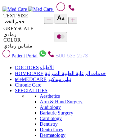
TEXT SIZE
حجم الخط
GREYSCALE
رمادي
COLOR
مقياس رمادي
800 633 2273
Patient Portal
DOCTORS
الأطباء
HOMECARE
خدمات الرعاية الطبية المنزلية
teleMEDCARE
تيلي ميدكير
Chronic Care
SPECIALITIES
Aesthetics
Arm & Hand Surgery
Audiology
Bariatric Surgery
Cardiology
Dentistry
Dento faces
Dermatology