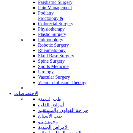
Paediatric Surgery
Pain Management
Podiatry
Proctology &
Colorectal Surgery
Physiotherapy
Plastic Surgery
Pulmonology
Robotic Surgery
Rheumatology
Skull Base Surgery
Spine Surgery
Sports Medicine
Urology
Vascular Surgery
Vitamin Infusion Therapy
الاختصاصات
طب السمنة
أمراض القلب
جراحة القولون والمستقيم
طب الأسنان
وجوه دينتو
الأمراض الجلدية
الحمية والنظام الغذائي