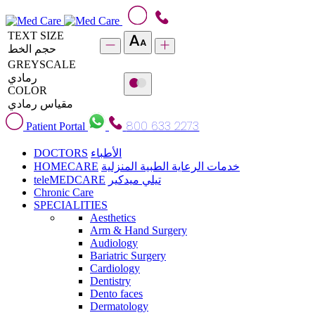
TEXT SIZE
حجم الخط
GREYSCALE
رمادي
COLOR
مقياس رمادي
800 633 2273
Patient Portal
DOCTORS
الأطباء
HOMECARE
خدمات الرعاية الطبية المنزلية
teleMEDCARE
تيلي ميدكير
Chronic Care
SPECIALITIES
Aesthetics
Arm & Hand Surgery
Audiology
Bariatric Surgery
Cardiology
Dentistry
Dento faces
Dermatology