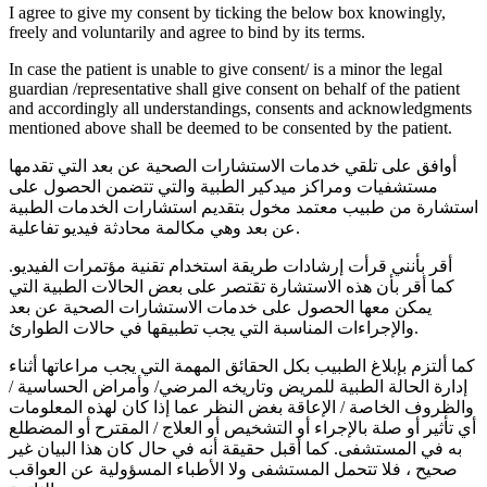
I agree to give my consent by ticking the below box knowingly,
freely and voluntarily and agree to bind by its terms.
In case the patient is unable to give consent/ is a minor the legal
guardian /representative shall give consent on behalf of the patient
and accordingly all understandings, consents and acknowledgments
mentioned above shall be deemed to be consented by the patient.
أوافق على تلقي خدمات الاستشارات الصحية عن بعد التي تقدمها
مستشفيات ومراكز ميدكير الطبية والتي تتضمن الحصول على
استشارة من طبيب معتمد مخول بتقديم استشارات الخدمات الطبية
عن بعد وهي مكالمة محادثة فيديو تفاعلية.
أقر بأنني قرأت إرشادات طريقة استخدام تقنية مؤتمرات الفيديو.
كما أقر بأن هذه الاستشارة تقتصر على بعض الحالات الطبية التي
يمكن معها الحصول على خدمات الاستشارات الصحية عن بعد
والإجراءات المناسبة التي يجب تطبيقها في حالات الطوارئ.
كما ألتزم بإبلاغ الطبيب بكل الحقائق المهمة التي يجب مراعاتها أثناء
إدارة الحالة الطبية للمريض وتاريخه المرضي/ وأمراض الحساسية /
والظروف الخاصة / الإعاقة بغض النظر عما إذا كان لهذه المعلومات
أي تأثير أو صلة بالإجراء أو التشخيص أو العلاج / المقترح أو المضطلع
به في المستشفى. كما أقبل حقيقة أنه في حال كان هذا البيان غير
صحيح ، فلا تتحمل المستشفى ولا الأطباء المسؤولية عن العواقب