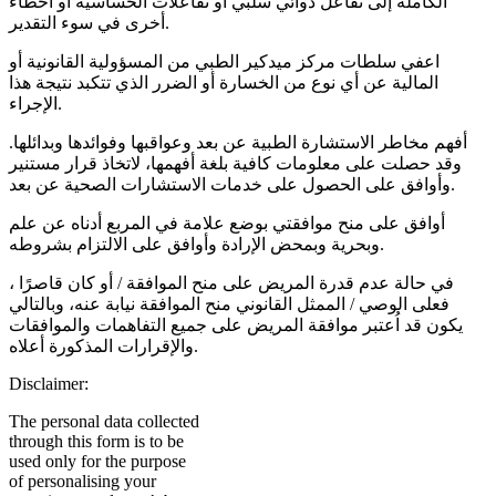
الكاملة إلى تفاعل دوائي سلبي أو تفاعلات الحساسية أو أخطاء
أخرى في سوء التقدير.
اعفي سلطات مركز ميدكير الطبي من المسؤولية القانونية أو
المالية عن أي نوع من الخسارة أو الضرر الذي تتكبد نتيجة هذا
الإجراء.
أفهم مخاطر الاستشارة الطبية عن بعد وعواقبها وفوائدها وبدائلها.
وقد حصلت على معلومات كافية بلغة أفهمها، لاتخاذ قرار مستنير
وأوافق على الحصول على خدمات الاستشارات الصحية عن بعد.
أوافق على منح موافقتي بوضع علامة في المربع أدناه عن علم
وبحرية وبمحض الإرادة وأوافق على الالتزام بشروطه.
في حالة عدم قدرة المريض على منح الموافقة / أو كان قاصرًا ،
فعلى الوصي / الممثل القانوني منح الموافقة نيابة عنه، وبالتالي
يكون قد اُعتبر موافقة المريض على جميع التفاهمات والموافقات
والإقرارات المذكورة أعلاه.
Disclaimer:
The personal data collected
through this form is to be
used only for the purpose
of personalising your