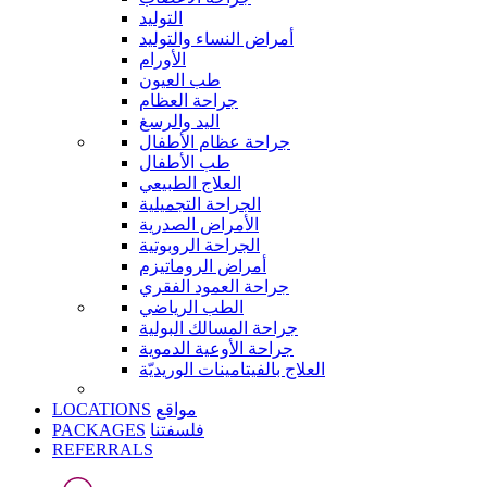
التوليد
أمراض النساء والتوليد
الأورام
طب العيون
جراحة العظام
اليد والرسغ
جراحة عظام الأطفال
طب الأطفال
العلاج الطبيعي
الجراحة التجميلية
الأمراض الصدرية
الجراحة الروبوتية
أمراض الروماتيزم
جراحة العمود الفقري
الطب الرياضي
جراحة المسالك البولية
جراحة الأوعية الدموية
العلاج بالفيتامينات الوريديّة
LOCATIONS
مواقع
PACKAGES
فلسفتنا
REFERRALS