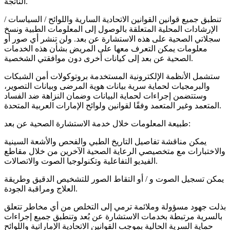
الناتجة.
تنطبق جميع قوانين القوانين الاتحادية السارية واللوائح / السياسات /
الإرشادات المحلية المتعلقة بالوصول إلى المعلومات الطبية ونسخ
سجلاتي الصحية على هذه الاستشارة عن بعد. ولن تنشر أي صور أو
معلومات يمكن التعرف معها على المريض بشأن هذه الخدمات
الصحية عن بعد إلى كيانات أخرى دون موافقتي الشخصية.
ستشمل الأنظمة الإلكترونية المستخدمة بروتوكولات أمن الشبكات
والبرمجيات لحماية سرية بيانات هوية المرضى وبيانات التصوير،
وستتضمن إجراءات لحماية البيانات وضمان النزاهة ضد الفساد
المتعمد وغير المتعمد وفقًا لقوانين ولوائح الإمارات العربية المتحدة.
طبيعة المعلومات خلال خدمة الاستشارة الصحية عن بعد:
يمكن مناقشة تفاصيل التاريخ الطبي والفحص والأشعة السينية
والاختبارات مع متخصيصي الرعاية الصحية الآخرين من خلال مقاطع
الفيديو التفاعلية وتكنولوجيا الصوت والاتصالات.
يمكن تسجيل الصوت و / أو التقاط الصور للتشخيص الدقيق وطريقة
العلاج ومراقبة الجودة.
بذلت جهود مسؤولة وملائمة ترمي إلى التخلص من أي مخاطر تتعلق
بالسرية مرتبطة بخدمات الاستشارة عن بُعد وتنطبق جميع إجراءات
حماية السرية الحالية بموجب القوانين الاتحادية الإماراتية واللوائح