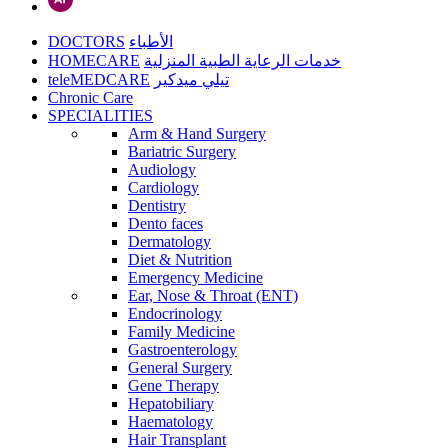
DOCTORS
الأطباء
HOMECARE
خدمات الرعاية الطبية المنزلية
teleMEDCARE
تيلي ميدكير
Chronic Care
SPECIALITIES
Arm & Hand Surgery
Bariatric Surgery
Audiology
Cardiology
Dentistry
Dento faces
Dermatology
Diet & Nutrition
Emergency Medicine
Ear, Nose & Throat (ENT)
Endocrinology
Family Medicine
Gastroenterology
General Surgery
Gene Therapy
Hepatobiliary
Haematology
Hair Transplant