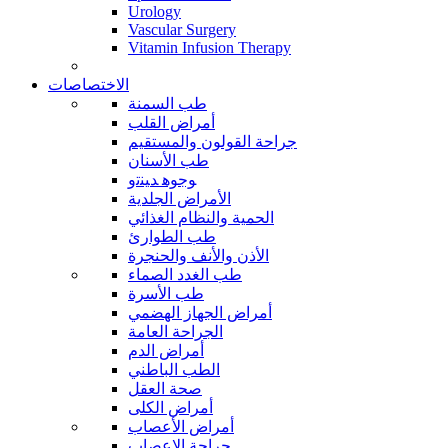
Urology
Vascular Surgery
Vitamin Infusion Therapy
الاختصاصات
طب السمنة
أمراض القلب
جراحة القولون والمستقيم
طب الأسنان
ﻮﺟﻮﻫ ﺪﻴﻨﺗﻭ
الأمراض الجلدية
الحمية والنظام الغذائي
طب الطوارئ
الأذن والأنف والحنجرة
طب الغدد الصماء
طب الأسرة
أمراض الجهاز الهضمي
الجراحة العامة
أمراض الدم
الطب الباطني
صحة العقل
أمراض الكلى
أمراض الأعصاب
جراحة الاعصاب