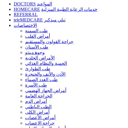
DOCTORS
المواعيد
HOMECARE
خدمات الرعاية الطبية المنزلية
REFERRAL
teleMEDCARE
تيلي ميدكير
الاختصاصات
طب السمنة
أمراض القلب
جراحة القولون والمستقيم
طب الأسنان
ﻮﺟﻮﻫ ﺪﻴﻨﺗﻭ
الأمراض الجلدية
الحمية والنظام الغذائي
طب الطوارئ
الأذن والأنف والحنجرة
طب الغدد الصماء
طب الأسرة
أمراض الجهاز الهضمي
الجراحة العامة
أمراض الدم
الطب الباطني
أمراض الكلى
أمراض الأعصاب
جراحة الاعصاب