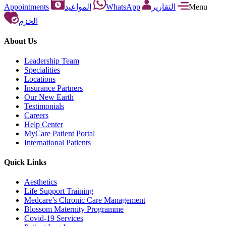
Appointments
المواعيد
WhatsApp
التقارير
Menu
الحزم
About Us
Leadership Team
Specialities
Locations
Insurance Partners
Our New Earth
Testimonials
Careers
Help Center
MyCare Patient Portal
International Patients
Quick Links
Aesthetics
Life Support Training
Medcare’s Chronic Care Management
Blossom Maternity Programme
Covid-19 Services