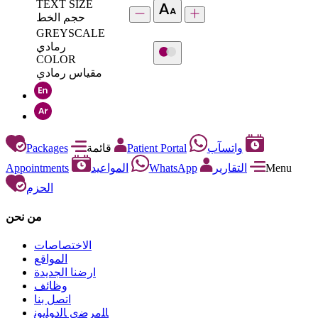
TEXT SIZE
حجم الخط
GREYSCALE
رمادي
COLOR
مقياس رمادي
Packages
قائمة
Patient Portal
واتسآب
Appointments
المواعيد
WhatsApp
التقارير
Menu
الحزم
من نحن
الاختصاصات
المواقع
ارضنا الجديدة
وظائف
اتصل بنا
ﺎﻠﻣﺮﺿﻯ ﺎﻟﺩﻮﻠﻳﻮﻧ