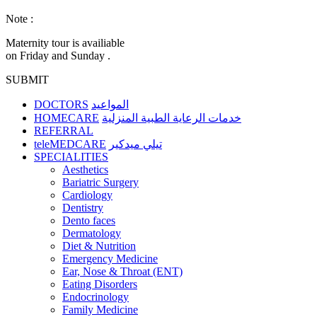
Note :
Maternity tour is availiable
on Friday and Sunday .
SUBMIT
DOCTORS
المواعيد
HOMECARE
خدمات الرعاية الطبية المنزلية
REFERRAL
teleMEDCARE
تيلي ميدكير
SPECIALITIES
Aesthetics
Bariatric Surgery
Cardiology
Dentistry
Dento faces
Dermatology
Diet & Nutrition
Emergency Medicine
Ear, Nose & Throat (ENT)
Eating Disorders
Endocrinology
Family Medicine