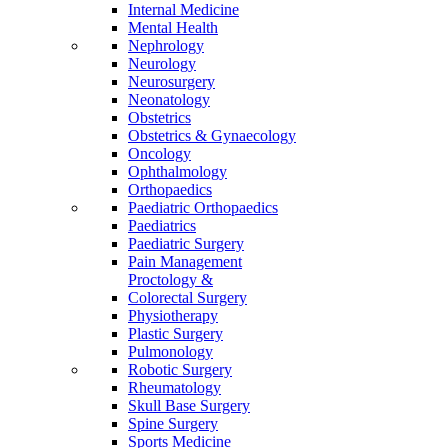
Internal Medicine
Mental Health
Nephrology
Neurology
Neurosurgery
Neonatology
Obstetrics
Obstetrics & Gynaecology
Oncology
Ophthalmology
Orthopaedics
Paediatric Orthopaedics
Paediatrics
Paediatric Surgery
Pain Management
Proctology &
Colorectal Surgery
Physiotherapy
Plastic Surgery
Pulmonology
Robotic Surgery
Rheumatology
Skull Base Surgery
Spine Surgery
Sports Medicine