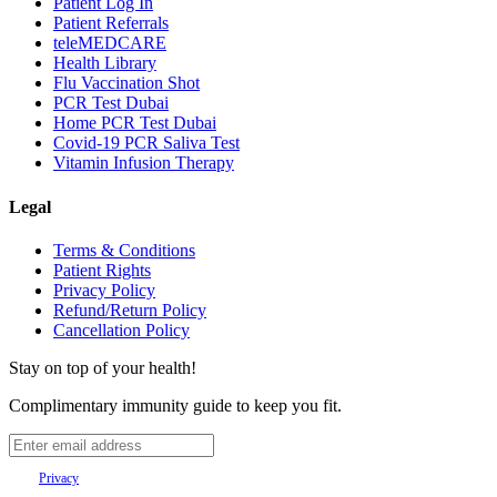
Patient Log In
Patient Referrals
teleMEDCARE
Health Library
Flu Vaccination Shot
PCR Test Dubai
Home PCR Test Dubai
Covid-19 PCR Saliva Test
Vitamin Infusion Therapy
Legal
Terms & Conditions
Patient Rights
Privacy Policy
Refund/Return Policy
Cancellation Policy
Stay on top of your health!
Complimentary immunity guide to keep you fit.
Your
Privacy
is important to us.