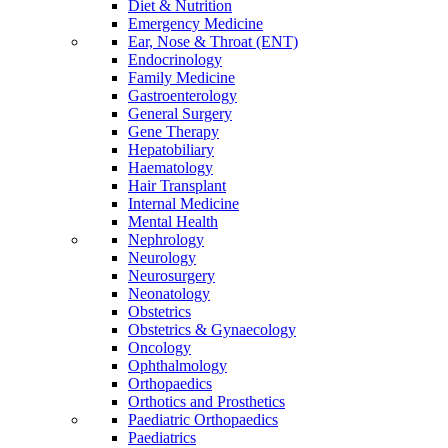
Diet & Nutrition
Emergency Medicine
Ear, Nose & Throat (ENT)
Endocrinology
Family Medicine
Gastroenterology
General Surgery
Gene Therapy
Hepatobiliary
Haematology
Hair Transplant
Internal Medicine
Mental Health
Nephrology
Neurology
Neurosurgery
Neonatology
Obstetrics
Obstetrics & Gynaecology
Oncology
Ophthalmology
Orthopaedics
Orthotics and Prosthetics
Paediatric Orthopaedics
Paediatrics