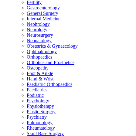
Fertility
Gastroenterology
General Surgery
Internal Medicine
Nephrology
Neurology
Neurosurgery
Neonatology
Obstetrics & Gynaecology
Ophthalmology
Orthopaedics
Orthotics and Prosthetics
Osteopathy
Foot & Ankle
Hand & Wrist
Paediatric Orthopaedics
Paediatrics
Podiatric
Psychology
Physiotherapy
Plastic Surgery
Psychiatry
Pulmonology
Rheumatology
Skull Base Surgery