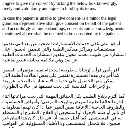
I agree to give my consent by ticking the below box knowingly,
freely and voluntarily and agree to bind by its terms.
In case the patient is unable to give consent/ is a minor the legal
guardian /representative shall give consent on behalf of the patient
and accordingly all understandings, consents and acknowledgments
mentioned above shall be deemed to be consented by the patient.
أوافق على تلقي خدمات الاستشارات الصحية عن بعد التي تقدمها
مستشفيات ومراكز ميدكير الطبية والتي تتضمن الحصول على
استشارة من طبيب معتمد مخول بتقديم استشارات الخدمات الطبية
عن بعد وهي مكالمة محادثة فيديو تفاعلية.
أقر بأنني قرأت إرشادات طريقة استخدام تقنية مؤتمرات الفيديو.
كما أقر بأن هذه الاستشارة تقتصر على بعض الحالات الطبية التي
يمكن معها الحصول على خدمات الاستشارات الصحية عن بعد
والإجراءات المناسبة التي يجب تطبيقها في حالات الطوارئ.
كما ألتزم بإبلاغ الطبيب بكل الحقائق المهمة التي يجب مراعاتها أثناء
إدارة الحالة الطبية للمريض وتاريخه المرضي/ وأمراض الحساسية /
والظروف الخاصة / الإعاقة بغض النظر عما إذا كان لهذه المعلومات
أي تأثير أو صلة بالإجراء أو التشخيص أو العلاج / المقترح أو المضطلع
به في المستشفى. كما أقبل حقيقة أنه في حال كان هذا البيان غير
صحيح ، فلا تتحمل المستشفى ولا الأطباء المسؤولية عن العواقب