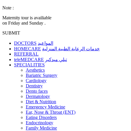
Note :
Maternity tour is availiable
on Friday and Sunday .
SUBMIT
DOCTORS
المواعيد
HOMECARE
خدمات الرعاية الطبية المنزلية
REFERRAL
teleMEDCARE
تيلي ميدكير
SPECIALITIES
Aesthetics
Bariatric Surgery
Cardiology
Dentistry
Dento faces
Dermatology
Diet & Nutrition
Emergency Medicine
Ear, Nose & Throat (ENT)
Eating Disorders
Endocrinology
Family Medicine