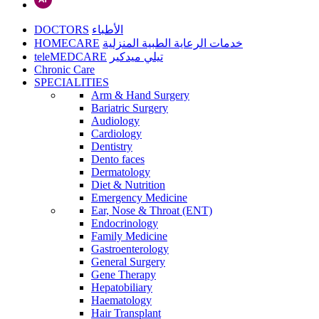
DOCTORS
الأطباء
HOMECARE
خدمات الرعاية الطبية المنزلية
teleMEDCARE
تيلي ميدكير
Chronic Care
SPECIALITIES
Arm & Hand Surgery
Bariatric Surgery
Audiology
Cardiology
Dentistry
Dento faces
Dermatology
Diet & Nutrition
Emergency Medicine
Ear, Nose & Throat (ENT)
Endocrinology
Family Medicine
Gastroenterology
General Surgery
Gene Therapy
Hepatobiliary
Haematology
Hair Transplant