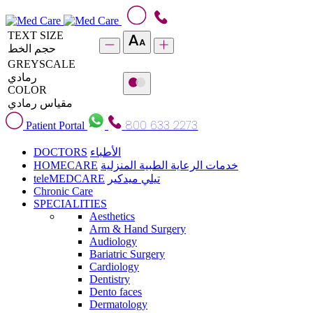
TEXT SIZE
حجم الخط
GREYSCALE
رمادي
COLOR
مقياس رمادي
800 633 2273
Patient Portal
DOCTORS
الأطباء
HOMECARE
خدمات الرعاية الطبية المنزلية
teleMEDCARE
تيلي ميدكير
Chronic Care
SPECIALITIES
Aesthetics
Arm & Hand Surgery
Audiology
Bariatric Surgery
Cardiology
Dentistry
Dento faces
Dermatology