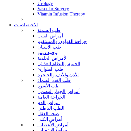
Urology
Vascular Surgery
Vitamin Infusion Therapy
الاختصاصات
طب السمنة
أمراض القلب
جراحة القولون والمستقيم
طب الأسنان
ﻮﺟﻮﻫ ﺪﻴﻨﺗﻭ
الأمراض الجلدية
الحمية والنظام الغذائي
طب الطوارئ
الأذن والأنف والحنجرة
طب الغدد الصماء
طب الأسرة
أمراض الجهاز الهضمي
الجراحة العامة
أمراض الدم
الطب الباطني
صحة العقل
أمراض الكلى
أمراض الأعصاب
جراحة الاعصاب