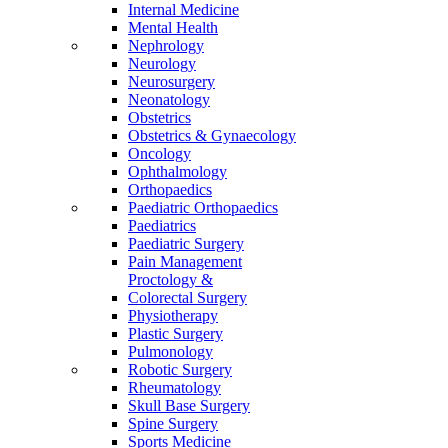
Internal Medicine
Mental Health
Nephrology
Neurology
Neurosurgery
Neonatology
Obstetrics
Obstetrics & Gynaecology
Oncology
Ophthalmology
Orthopaedics
Paediatric Orthopaedics
Paediatrics
Paediatric Surgery
Pain Management
Proctology &
Colorectal Surgery
Physiotherapy
Plastic Surgery
Pulmonology
Robotic Surgery
Rheumatology
Skull Base Surgery
Spine Surgery
Sports Medicine