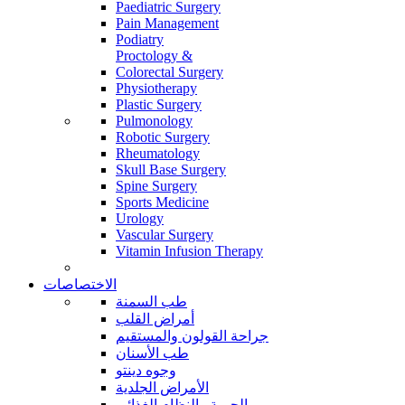
Paediatric Surgery
Pain Management
Podiatry
Proctology &
Colorectal Surgery
Physiotherapy
Plastic Surgery
Pulmonology
Robotic Surgery
Rheumatology
Skull Base Surgery
Spine Surgery
Sports Medicine
Urology
Vascular Surgery
Vitamin Infusion Therapy
الاختصاصات
طب السمنة
أمراض القلب
جراحة القولون والمستقيم
طب الأسنان
وجوه دينتو
الأمراض الجلدية
الحمية والنظام الغذائي