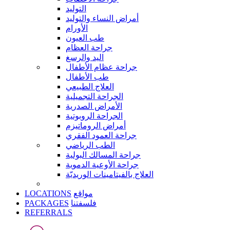
التوليد
أمراض النساء والتوليد
الأورام
طب العيون
جراحة العظام
اليد والرسغ
جراحة عظام الأطفال
طب الأطفال
العلاج الطبيعي
الجراحة التجميلية
الأمراض الصدرية
الجراحة الروبوتية
أمراض الروماتيزم
جراحة العمود الفقري
الطب الرياضي
جراحة المسالك البولية
جراحة الأوعية الدموية
العلاج بالفيتامينات الوريديّة
LOCATIONS
مواقع
PACKAGES
فلسفتنا
REFERRALS