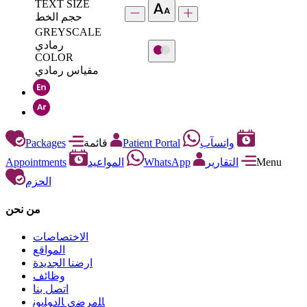
TEXT SIZE
حجم الخط
GREYSCALE
رمادي
COLOR
مقياس رمادي
Packages
قائمة
Patient Portal
واتسآب
Appointments
المواعيد
WhatsApp
التقارير
Menu
الحزم
من نحن
الاختصاصات
المواقع
ارضنا الجديدة
وظائف
اتصل بنا
ﺎﻠﻣﺮﺿﻯ ﺎﻟﺩﻮﻠﻳﻮﻧ