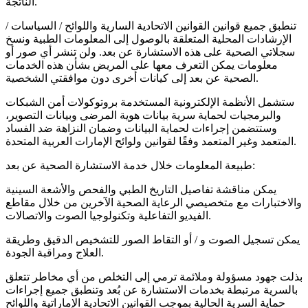
الناتجة.
تنطبق جميع قوانين القوانين الاتحادية السارية واللوائح / السياسات /
الإرشادات المحلية المتعلقة بالوصول إلى المعلومات الطبية ونسخ
سجلاتي الصحية على هذه الاستشارة عن بعد. ولن تنشر أي صور أو
معلومات يمكن التعرف معها على المريض بشأن هذه الخدمات
الصحية عن بعد إلى كيانات أخرى دون موافقتي الشخصية.
ستشمل الأنظمة الإلكترونية المستخدمة بروتوكولات أمن الشبكات
والبرمجيات لحماية سرية بيانات هوية المرضى وبيانات التصوير،
وستتضمن إجراءات لحماية البيانات وضمان النزاهة ضد الفساد
المتعمد وغير المتعمد وفقًا لقوانين ولوائح الإمارات العربية المتحدة.
طبيعة المعلومات خلال خدمة الاستشارة الصحية عن بعد:
يمكن مناقشة تفاصيل التاريخ الطبي والفحص والأشعة السينية
والاختبارات مع متخصيصي الرعاية الصحية الآخرين من خلال مقاطع
الفيديو التفاعلية وتكنولوجيا الصوت والاتصالات.
يمكن تسجيل الصوت و / أو التقاط الصور للتشخيص الدقيق وطريقة
العلاج ومراقبة الجودة.
بذلت جهود مسؤولة وملائمة ترمي إلى التخلص من أي مخاطر تتعلق
بالسرية مرتبطة بخدمات الاستشارة عن بُعد وتنطبق جميع إجراءات
حماية السرية الحالية بموجب القوانين الاتحادية الإماراتية واللوائح