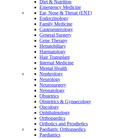
Diet & Nutrition
Emergency Medicine
Ear, Nose & Throat (ENT)
Endocrinology
Family Medicine
Gastroenterology
General Surgery
Gene Therapy
Hepatobiliary
Haematology
Hair Transplant
Internal Medicine
Mental Health
Nephrology
Neurology
Neurosurgery
Neonatology
Obstetrics
Obstetrics & Gynaecology
Oncology
Ophthalmology
Orthopaedics
Orthotics and Prosthetics
Paediatric Orthopaedics
Paediatrics