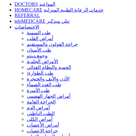
DOCTORS
المواعيد
HOMECARE
خدمات الرعاية الطبية المنزلية
REFERRAL
teleMEDCARE
تيلي ميدكير
الاختصاصات
طب السمنة
أمراض القلب
جراحة القولون والمستقيم
طب الأسنان
ﻮﺟﻮﻫ ﺪﻴﻨﺗﻭ
الأمراض الجلدية
الحمية والنظام الغذائي
طب الطوارئ
الأذن والأنف والحنجرة
طب الغدد الصماء
طب الأسرة
أمراض الجهاز الهضمي
الجراحة العامة
أمراض الدم
الطب الباطني
أمراض الكلى
أمراض الأعصاب
جراحة الاعصاب