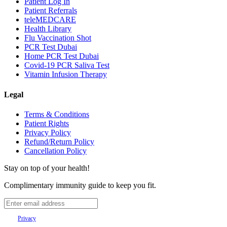
Patient Log In
Patient Referrals
teleMEDCARE
Health Library
Flu Vaccination Shot
PCR Test Dubai
Home PCR Test Dubai
Covid-19 PCR Saliva Test
Vitamin Infusion Therapy
Legal
Terms & Conditions
Patient Rights
Privacy Policy
Refund/Return Policy
Cancellation Policy
Stay on top of your health!
Complimentary immunity guide to keep you fit.
Your
Privacy
is important to us.