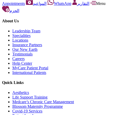
Appointments
المواعيد
WhatsApp
التقارير
Menu
الحزم
About Us
Leadership Team
Specialities
Locations
Insurance Partners
Our New Earth
Testimonials
Careers
Help Center
MyCare Patient Portal
International Patients
Quick Links
Aesthetics
Life Support Training
Medcare’s Chronic Care Management
Blossom Maternity Programme
Covid-19 Services