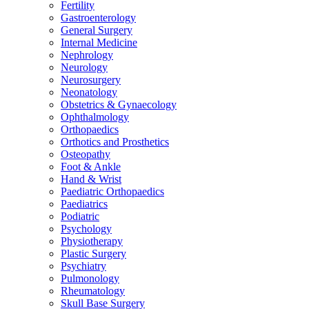
Fertility
Gastroenterology
General Surgery
Internal Medicine
Nephrology
Neurology
Neurosurgery
Neonatology
Obstetrics & Gynaecology
Ophthalmology
Orthopaedics
Orthotics and Prosthetics
Osteopathy
Foot & Ankle
Hand & Wrist
Paediatric Orthopaedics
Paediatrics
Podiatric
Psychology
Physiotherapy
Plastic Surgery
Psychiatry
Pulmonology
Rheumatology
Skull Base Surgery