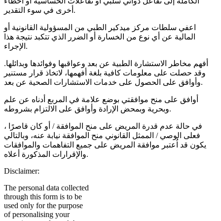
الكاملة إلى تفاعل دوائي سلبي أو تفاعلات الحساسية أو أخطاء
أخرى في سوء التقدير.
اعفي سلطات مركز ميدكير الطبي من المسؤولية القانونية أو
المالية عن أي نوع من الخسارة أو الضرر الذي تتكبد نتيجة هذا
الإجراء.
أفهم مخاطر الاستشارة الطبية عن بعد وعواقبها وفوائدها وبدائلها.
وقد حصلت على معلومات كافية بلغة أفهمها، لاتخاذ قرار مستنير
وأوافق على الحصول على خدمات الاستشارات الصحية عن بعد.
أوافق على منح موافقتي بوضع علامة في المربع أدناه عن علم
وبحرية وبمحض الإرادة وأوافق على الالتزام بشروطه.
في حالة عدم قدرة المريض على منح الموافقة / أو كان قاصرًا ،
فعلى الوصي / الممثل القانوني منح الموافقة نيابة عنه، وبالتالي
يكون قد اُعتبر موافقة المريض على جميع التفاهمات والموافقات
والإقرارات المذكورة أعلاه.
Disclaimer:
The personal data collected
through this form is to be
used only for the purpose
of personalising your