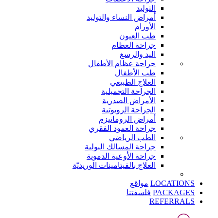
التوليد
أمراض النساء والتوليد
الأورام
طب العيون
جراحة العظام
اليد والرسغ
جراحة عظام الأطفال
طب الأطفال
العلاج الطبيعي
الجراحة التجميلية
الأمراض الصدرية
الجراحة الروبوتية
أمراض الروماتيزم
جراحة العمود الفقري
الطب الرياضي
جراحة المسالك البولية
جراحة الأوعية الدموية
العلاج بالفيتامينات الوريديّة
LOCATIONS
مواقع
PACKAGES
فلسفتنا
REFERRALS