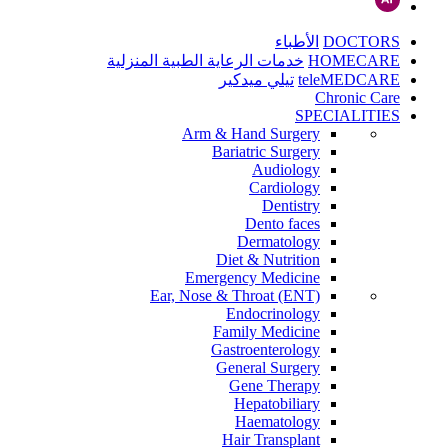
DOCTORS
الأطباء
HOMECARE
خدمات الرعاية الطبية المنزلية
teleMEDCARE
تيلي ميدكير
Chronic Care
SPECIALITIES
Arm & Hand Surgery
Bariatric Surgery
Audiology
Cardiology
Dentistry
Dento faces
Dermatology
Diet & Nutrition
Emergency Medicine
Ear, Nose & Throat (ENT)
Endocrinology
Family Medicine
Gastroenterology
General Surgery
Gene Therapy
Hepatobiliary
Haematology
Hair Transplant