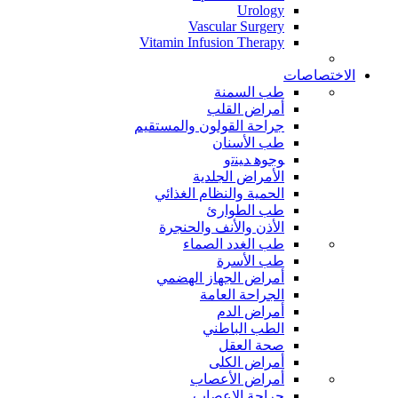
Urology
Vascular Surgery
Vitamin Infusion Therapy
الاختصاصات
طب السمنة
أمراض القلب
جراحة القولون والمستقيم
طب الأسنان
ﻮﺟﻮﻫ ﺪﻴﻨﺗﻭ
الأمراض الجلدية
الحمية والنظام الغذائي
طب الطوارئ
الأذن والأنف والحنجرة
طب الغدد الصماء
طب الأسرة
أمراض الجهاز الهضمي
الجراحة العامة
أمراض الدم
الطب الباطني
صحة العقل
أمراض الكلى
أمراض الأعصاب
جراحة الاعصاب