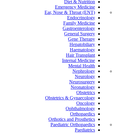
Diet & Nutrition
Emergency Medicine
Ear, Nose & Throat (ENT)
Endocrinology
Family Medicine
Gastroenterology
General Surgery
Gene Therapy
Hepatobiliary
Haematology
Hair Transplant
Internal Medicine
Mental Health
Nephrology
Neurology
Neurosurgery
Neonatology
Obstetrics
Obstetrics & Gynaecology
Oncology
Ophthalmology
Orthopaedics
Orthotics and Prosthetics
Paediatric Orthopaedics
Paediatrics