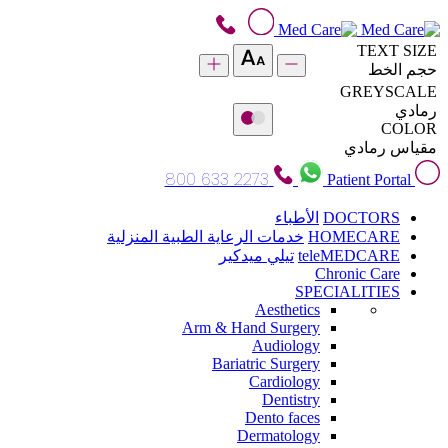
TEXT SIZE
حجم الخط
GREYSCALE
رمادي
COLOR
مقياس رمادي
800 633 2273
Patient Portal
DOCTORS
الأطباء
HOMECARE
خدمات الرعاية الطبية المنزلية
teleMEDCARE
تيلي ميدكير
Chronic Care
SPECIALITIES
Aesthetics
Arm & Hand Surgery
Audiology
Bariatric Surgery
Cardiology
Dentistry
Dento faces
Dermatology