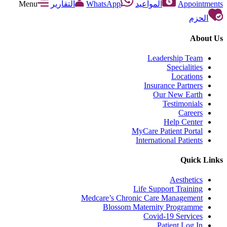
Appointments
المواعيد
WhatsApp
التقارير
Menu
الحزم
About Us
Leadership Team
Specialities
Locations
Insurance Partners
Our New Earth
Testimonials
Careers
Help Center
MyCare Patient Portal
International Patients
Quick Links
Aesthetics
Life Support Training
Medcare’s Chronic Care Management
Blossom Maternity Programme
Covid-19 Services
Patient Log In