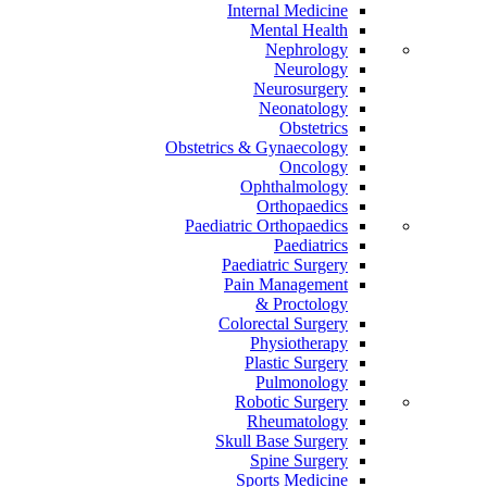
Internal Medicine
Mental Health
Nephrology
Neurology
Neurosurgery
Neonatology
Obstetrics
Obstetrics & Gynaecology
Oncology
Ophthalmology
Orthopaedics
Paediatric Orthopaedics
Paediatrics
Paediatric Surgery
Pain Management
Proctology &
Colorectal Surgery
Physiotherapy
Plastic Surgery
Pulmonology
Robotic Surgery
Rheumatology
Skull Base Surgery
Spine Surgery
Sports Medicine