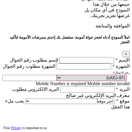
جمعها من خلال هذا
النموذج في أي مكان بل
غرضها تعزيز تجربتك.
الموافقة والمتابعة
املأ النموذج أدناه لحجز جولة أمومة. ستتصل بك إحدى ممرضات الأمومة لتأكيد
الحجز
×
الإسم
*
لإسم مطلوب رقم الجوال
الشهرة
*
الشهرة مطلوب رقم الجوال
رقم الاتصال
*
Mobile Number is required
Mobile number invalid
البريد
*
البريد الالكتروني مطلوب
معرف البريد الإلكتروني غير صالح
موقع
*
يجب ملء
هذا الحقل
Your
Privacy
is important to us.