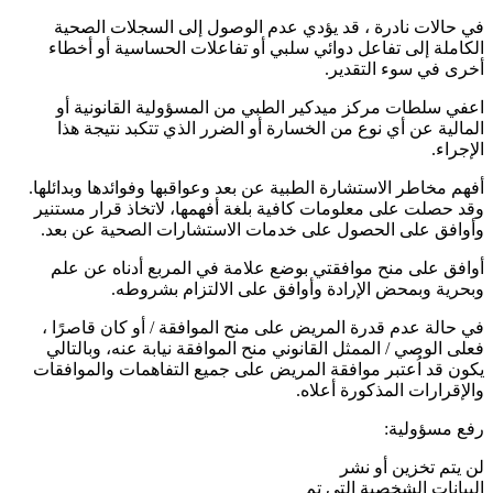
في حالات نادرة ، قد يؤدي عدم الوصول إلى السجلات الصحية
الكاملة إلى تفاعل دوائي سلبي أو تفاعلات الحساسية أو أخطاء
أخرى في سوء التقدير.
اعفي سلطات مركز ميدكير الطبي من المسؤولية القانونية أو
المالية عن أي نوع من الخسارة أو الضرر الذي تتكبد نتيجة هذا
الإجراء.
أفهم مخاطر الاستشارة الطبية عن بعد وعواقبها وفوائدها وبدائلها.
وقد حصلت على معلومات كافية بلغة أفهمها، لاتخاذ قرار مستنير
وأوافق على الحصول على خدمات الاستشارات الصحية عن بعد.
أوافق على منح موافقتي بوضع علامة في المربع أدناه عن علم
وبحرية وبمحض الإرادة وأوافق على الالتزام بشروطه.
في حالة عدم قدرة المريض على منح الموافقة / أو كان قاصرًا ،
فعلى الوصي / الممثل القانوني منح الموافقة نيابة عنه، وبالتالي
يكون قد اُعتبر موافقة المريض على جميع التفاهمات والموافقات
والإقرارات المذكورة أعلاه.
رفع مسؤولية:
لن يتم تخزين أو نشر
البيانات الشخصية التي تم