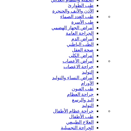
طب الطوارئ
الأذن والأنف والحنجرة
طب الغدد الصماء
طب الأسرة
أمراض الجهاز الهضمي
الجراحة العامة
أمراض الدم
الطب الباطني
صحة العقل
أمراض الكلى
أمراض الأعصاب
جراحة الاعصاب
التوليد
أمراض النساء والتوليد
الأورام
طب العيون
جراحة العظام
اليد والرسغ
التوليد
جراحة عظام الأطفال
طب الأطفال
العلاج الطبيعي
الجراحة التجميلية