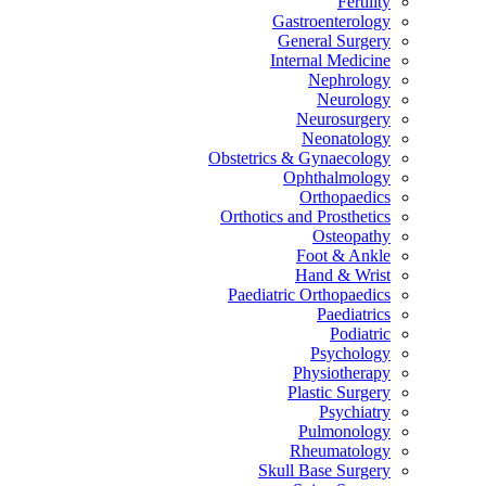
Fertility
Gastroenterology
General Surgery
Internal Medicine
Nephrology
Neurology
Neurosurgery
Neonatology
Obstetrics & Gynaecology
Ophthalmology
Orthopaedics
Orthotics and Prosthetics
Osteopathy
Foot & Ankle
Hand & Wrist
Paediatric Orthopaedics
Paediatrics
Podiatric
Psychology
Physiotherapy
Plastic Surgery
Psychiatry
Pulmonology
Rheumatology
Skull Base Surgery