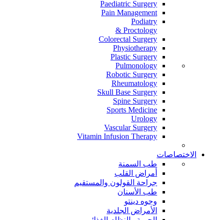
Paediatric Surgery
Pain Management
Podiatry
Proctology &
Colorectal Surgery
Physiotherapy
Plastic Surgery
Pulmonology
Robotic Surgery
Rheumatology
Skull Base Surgery
Spine Surgery
Sports Medicine
Urology
Vascular Surgery
Vitamin Infusion Therapy
الاختصاصات
طب السمنة
أمراض القلب
جراحة القولون والمستقيم
طب الأسنان
وجوه دينتو
الأمراض الجلدية
الحمية والنظام الغذائي