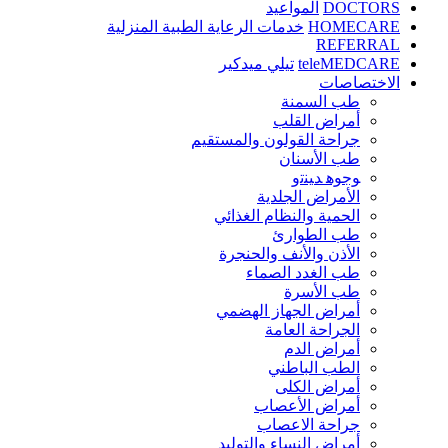
DOCTORS
المواعيد
HOMECARE
خدمات الرعاية الطبية المنزلية
REFERRAL
teleMEDCARE
تيلي ميدكير
الاختصاصات
طب السمنة
أمراض القلب
جراحة القولون والمستقيم
طب الأسنان
ﻮﺟﻮﻫ ﺪﻴﻨﺗﻭ
الأمراض الجلدية
الحمية والنظام الغذائي
طب الطوارئ
الأذن والأنف والحنجرة
طب الغدد الصماء
طب الأسرة
أمراض الجهاز الهضمي
الجراحة العامة
أمراض الدم
الطب الباطني
أمراض الكلى
أمراض الأعصاب
جراحة الاعصاب
أمراض النساء والتوليد