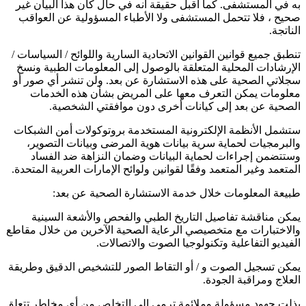
به في المستشفى. كما أقبل حقيقة أنه في حال كان هذا البيان غير
صحيح ، فلا تتحمل المستشفى ولا الأطباء المسؤولية عن العواقب
الناتجة.
تنطبق جميع قوانين القوانين الاتحادية السارية واللوائح / السياسات /
الإرشادات المحلية المتعلقة بالوصول إلى المعلومات الطبية ونسخ
سجلاتي الصحية على هذه الاستشارة عن بعد. ولن تنشر أي صور أو
معلومات يمكن التعرف معها على المريض بشأن هذه الخدمات
الصحية عن بعد إلى كيانات أخرى دون موافقتي الشخصية.
ستشمل الأنظمة الإلكترونية المستخدمة بروتوكولات أمن الشبكات
والبرمجيات لحماية سرية بيانات هوية المرضى وبيانات التصوير،
وستتضمن إجراءات لحماية البيانات وضمان النزاهة ضد الفساد
المتعمد وغير المتعمد وفقًا لقوانين ولوائح الإمارات العربية المتحدة.
طبيعة المعلومات خلال خدمة الاستشارة الصحية عن بعد:
يمكن مناقشة تفاصيل التاريخ الطبي والفحص والأشعة السينية
والاختبارات مع متخصيصي الرعاية الصحية الآخرين من خلال مقاطع
الفيديو التفاعلية وتكنولوجيا الصوت والاتصالات.
يمكن تسجيل الصوت و / أو التقاط الصور للتشخيص الدقيق وطريقة
العلاج ومراقبة الجودة.
بذلت جهود مسؤولة وملائمة ترمي إلى التخلص من أي مخاطر تتعلق