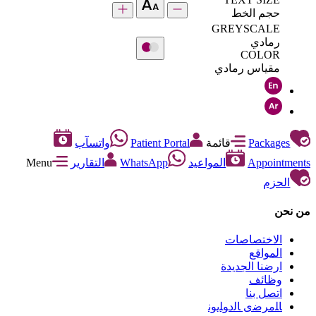
حجم الخط
GREYSCALE
رمادي
COLOR
مقياس رمادي
Packages
قائمة
Patient Portal
واتسآب
Appointments
المواعيد
WhatsApp
التقارير
Menu
الحزم
من نحن
الاختصاصات
المواقع
ارضنا الجديدة
وظائف
اتصل بنا
ﺎﻠﻣﺮﺿﻯ ﺎﻟﺩﻮﻠﻳﻮﻧ