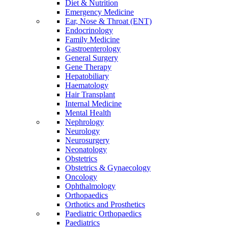
Diet & Nutrition
Emergency Medicine
Ear, Nose & Throat (ENT)
Endocrinology
Family Medicine
Gastroenterology
General Surgery
Gene Therapy
Hepatobiliary
Haematology
Hair Transplant
Internal Medicine
Mental Health
Nephrology
Neurology
Neurosurgery
Neonatology
Obstetrics
Obstetrics & Gynaecology
Oncology
Ophthalmology
Orthopaedics
Orthotics and Prosthetics
Paediatric Orthopaedics
Paediatrics