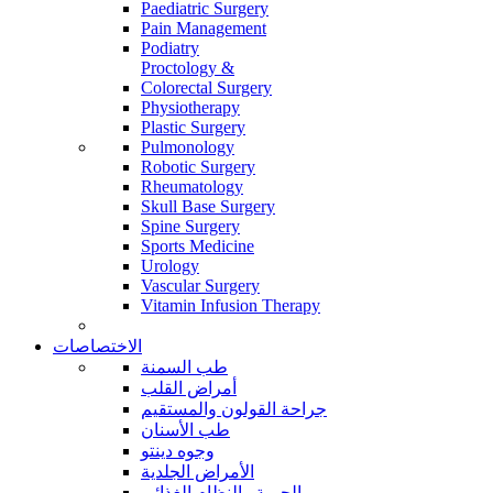
Paediatric Surgery
Pain Management
Podiatry
Proctology &
Colorectal Surgery
Physiotherapy
Plastic Surgery
Pulmonology
Robotic Surgery
Rheumatology
Skull Base Surgery
Spine Surgery
Sports Medicine
Urology
Vascular Surgery
Vitamin Infusion Therapy
الاختصاصات
طب السمنة
أمراض القلب
جراحة القولون والمستقيم
طب الأسنان
وجوه دينتو
الأمراض الجلدية
الحمية والنظام الغذائي