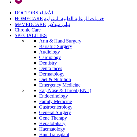
DOCTORS
الأطباء
HOMECARE
خدمات الرعاية الطبية المنزلية
teleMEDCARE
تيلي ميدكير
Chronic Care
SPECIALITIES
Arm & Hand Surgery
Bariatric Surgery
Audiology
Cardiology
Dentistry
Dento faces
Dermatology
Diet & Nutrition
Emergency Medicine
Ear, Nose & Throat (ENT)
Endocrinology
Family Medicine
Gastroenterology
General Surgery
Gene Therapy
Hepatobiliary
Haematology
Hair Transplant