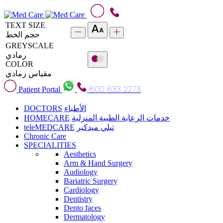
TEXT SIZE
حجم الخط
GREYSCALE
رمادي
COLOR
مقياس رمادي
800 633 2273
Patient Portal
DOCTORS
الأطباء
HOMECARE
خدمات الرعاية الطبية المنزلية
teleMEDCARE
تيلي ميدكير
Chronic Care
SPECIALITIES
Aesthetics
Arm & Hand Surgery
Audiology
Bariatric Surgery
Cardiology
Dentistry
Dento faces
Dermatology