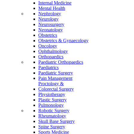
Internal Medicine
Mental Health
Nephrology
Neurology
Neurosurgery
Neonatology
Obstetrics
Obstetrics & Gynaecology
Oncology
Ophthalmology
Orthopaedics
Paediatric Orthopaedics
Paediatrics
Paediatric Surgery
Pain Management
Proctology &
Colorectal Surgery
Physiotherapy
Plastic Surgery
Pulmonology
Robotic Surgery
Rheumatology
Skull Base Surgery
Spine Surgery
Sports Medicine