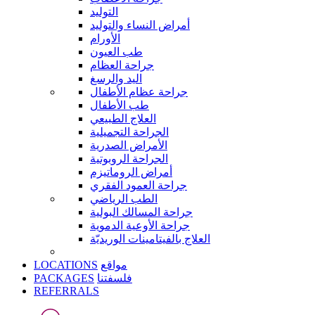
التوليد
أمراض النساء والتوليد
الأورام
طب العيون
جراحة العظام
اليد والرسغ
جراحة عظام الأطفال
طب الأطفال
العلاج الطبيعي
الجراحة التجميلية
الأمراض الصدرية
الجراحة الروبوتية
أمراض الروماتيزم
جراحة العمود الفقري
الطب الرياضي
جراحة المسالك البولية
جراحة الأوعية الدموية
العلاج بالفيتامينات الوريديّة
LOCATIONS
مواقع
PACKAGES
فلسفتنا
REFERRALS