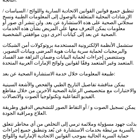
تنطبق جميع قوانين القوانين الاتحادية السارية واللوائح / السياسات /
الإرشادات المحلية المتعلقة بالوصول إلى المعلومات الطبية ونسخ
سجلاتي الصحية على هذه الاستشارة عن بعد. ولن تنشر أي صور أو
معلومات يمكن التعرف معها على المريض بشأن هذه الخدمات
الصحية عن بعد إلى كيانات أخرى دون موافقتي الشخصية.
ستشمل الأنظمة الإلكترونية المستخدمة بروتوكولات أمن الشبكات
والبرمجيات لحماية سرية بيانات هوية المرضى وبيانات التصوير،
وستتضمن إجراءات لحماية البيانات وضمان النزاهة ضد الفساد
المتعمد وغير المتعمد وفقًا لقوانين ولوائح الإمارات العربية المتحدة.
طبيعة المعلومات خلال خدمة الاستشارة الصحية عن بعد:
يمكن مناقشة تفاصيل التاريخ الطبي والفحص والأشعة السينية
والاختبارات مع متخصيصي الرعاية الصحية الآخرين من خلال مقاطع
الفيديو التفاعلية وتكنولوجيا الصوت والاتصالات.
يمكن تسجيل الصوت و / أو التقاط الصور للتشخيص الدقيق وطريقة
العلاج ومراقبة الجودة.
بذلت جهود مسؤولة وملائمة ترمي إلى التخلص من أي مخاطر تتعلق
بالسرية مرتبطة بخدمات الاستشارة عن بُعد وتنطبق جميع إجراءات
حماية السرية الحالية بموجب القوانين الاتحادية الإماراتية واللوائح