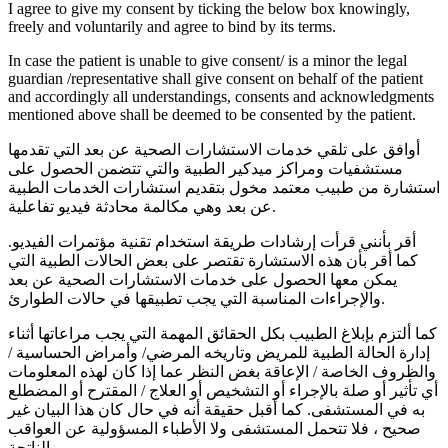
I agree to give my consent by ticking the below box knowingly,
freely and voluntarily and agree to bind by its terms.
In case the patient is unable to give consent/ is a minor the legal
guardian /representative shall give consent on behalf of the patient
and accordingly all understandings, consents and acknowledgments
mentioned above shall be deemed to be consented by the patient.
أوافق على تلقي خدمات الاستشارات الصحية عن بعد التي تقدمها
مستشفيات ومراكز ميدكير الطبية والتي تتضمن الحصول على
استشارة من طبيب معتمد مخول بتقديم استشارات الخدمات الطبية
عن بعد وهي مكالمة محادثة فيديو تفاعلية.
أقر بأنني قرأت إرشادات طريقة استخدام تقنية مؤتمرات الفيديو.
كما أقر بأن هذه الاستشارة تقتصر على بعض الحالات الطبية التي
يمكن معها الحصول على خدمات الاستشارات الصحية عن بعد
والإجراءات المناسبة التي يجب تطبيقها في حالات الطوارئ.
كما ألتزم بإبلاغ الطبيب بكل الحقائق المهمة التي يجب مراعاتها أثناء
إدارة الحالة الطبية للمريض وتاريخه المرضي/ وأمراض الحساسية /
والظروف الخاصة / الإعاقة بغض النظر عما إذا كان لهذه المعلومات
أي تأثير أو صلة بالإجراء أو التشخيص أو العلاج / المقترح أو المضطلع
به في المستشفى. كما أقبل حقيقة أنه في حال كان هذا البيان غير
صحيح ، فلا تتحمل المستشفى ولا الأطباء المسؤولية عن العواقب
الناتجة.