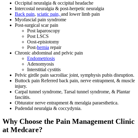
Occipital neuralgia & occipital headache
Intercostal neuralgia & post-herpetic neuralgia
Back pain
,
sciatic pain,
and lower limb pain
Myofascial pain syndrome
Post-surgical scar pain
Post laparoscopy
Post LSCS
Oost-episiotomy
Post-
hernia
repair
Chronic abdominal and pelvic pain
Endometriosis
Adenomyosis
Interstitial cystitis
Pelvic girdle pain sacroiliac joint, symphysis pubis disruption.
Buttock pain Referred back pain, nerve entrapment, & muscle
injury.
Carpal tunnel syndrome, Tarsal tunnel syndrome, & Plantar
fasciitis.
Obturator nerve entrapment & meralgia paraesthetica.
Pudendal neuralgia & coccydynia.
Why Choose the Pain Management Clinic
at Medcare?