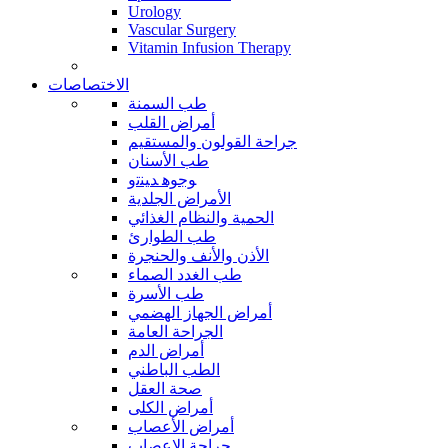
Urology
Vascular Surgery
Vitamin Infusion Therapy
الاختصاصات
طب السمنة
أمراض القلب
جراحة القولون والمستقيم
طب الأسنان
ﻮﺟﻮﻫ ﺪﻴﻨﺗﻭ
الأمراض الجلدية
الحمية والنظام الغذائي
طب الطوارئ
الأذن والأنف والحنجرة
طب الغدد الصماء
طب الأسرة
أمراض الجهاز الهضمي
الجراحة العامة
أمراض الدم
الطب الباطني
صحة العقل
أمراض الكلى
أمراض الأعصاب
جراحة الاعصاب