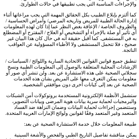
والإجراءات المناسبة التي يجب تطبيقها في حالات الطوارئ.
كما ألتزم بإبلاغ الطبيب بكل الحقائق المهمة التي يجب مراعاتها أثناء
إدارة الحالة الطبية للمريض وتاريخه المرضي/ وأمراض الحساسية /
والظروف الخاصة / الإعاقة بغض النظر عما إذا كان لهذه المعلومات
أي تأثير أو صلة بالإجراء أو التشخيص أو العلاج / المقترح أو المضطلع
به في المستشفى. كما أقبل حقيقة أنه في حال كان هذا البيان غير
صحيح ، فلا تتحمل المستشفى ولا الأطباء المسؤولية عن العواقب
الناتجة.
تنطبق جميع قوانين القوانين الاتحادية السارية واللوائح / السياسات /
الإرشادات المحلية المتعلقة بالوصول إلى المعلومات الطبية ونسخ
سجلاتي الصحية على هذه الاستشارة عن بعد. ولن تنشر أي صور أو
معلومات يمكن التعرف معها على المريض بشأن هذه الخدمات
الصحية عن بعد إلى كيانات أخرى دون موافقتي الشخصية.
ستشمل الأنظمة الإلكترونية المستخدمة بروتوكولات أمن الشبكات
والبرمجيات لحماية سرية بيانات هوية المرضى وبيانات التصوير،
وستتضمن إجراءات لحماية البيانات وضمان النزاهة ضد الفساد
المتعمد وغير المتعمد وفقًا لقوانين ولوائح الإمارات العربية المتحدة.
طبيعة المعلومات خلال خدمة الاستشارة الصحية عن بعد:
يمكن مناقشة تفاصيل التاريخ الطبي والفحص والأشعة السينية