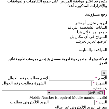
يكون قد اُعتبر موافقة المريض على جميع التفاهمات والموافقات
والإقرارات المذكورة أعلاه.
رفع مسؤولية:
لن يتم تخزين أو نشر
البيانات الشخصية التي تم
جمعها من خلال هذا
النموذج في أي مكان بل
غرضها تعزيز تجربتك.
الموافقة والمتابعة
املأ النموذج أدناه لحجز جولة أمومة. ستتصل بك إحدى ممرضات الأمومة لتأكيد
الحجز
×
الإسم
*
لإسم مطلوب رقم الجوال
الشهرة
*
الشهرة مطلوب رقم الجوال
رقم الاتصال
*
Mobile Number is required
Mobile number invalid
البريد
*
البريد الالكتروني مطلوب
معرف البريد الإلكتروني غير صالح