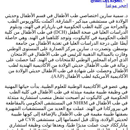
إحجر موعداً
د. سمية سارين اختصاصي طب الأطفال في قسم الأطفال وحديثي
الولادة في مستشفى ميدكير - الشارقة. أكملت بكالوريوس الطب
والجراحة من كلية الطب الحكومية في باريارام في الهند، ودبلوم
الدراسات العليا في صحة الطفل (DCH) في طب الأطفال من كلية
الطب الحكومية في كاليكوت، وتوجد كلتاهما في الهند. وهي حاصلة
أيضًا على درجة الدراسات العليا في تغذية الأطفال من جامعة
بوسطن. وتصدرت د. سارين مركز الصدارة على المستوى الوطني
وفازت بالميدالية الذهبية للرئيس في طب الأطفال في الامتحان
الذي أجراه المجلس الوطني للامتحانات في الهند. كما حصلت على
زمالة في طب الأطفال حديثي الولادة من الأكاديمية الهندية لطب
الأطفال وحصلت على شهادة في طب الأطفال حديثي الولادة من
الأكاديمية الأمريكية لطب الأطفال (AAP).
وهي عضو في الأكاديمية الوطنية للعلوم الطبية. بدأت حياتها المهنية
في وظيفة طبيبة مقيمة مبتدئة في طب الأطفال في كلية الطب
الحكومية في كاليكوت ثم أصبحت تشغل منصب استشارية مبتدئة
في طب الأطفال في NHRM في المستشفى الحكومي بالمقاطعة
في بيروركادا في الهند. عملت مع العديد من المستشفيات الشهيرة
بصفتها طبيبة مقيمة في طب الأطفال بالإضافة إلى كونها طبيبة
لحديثي الولادة، وذلك قبل انضمامها إلى مستشفى CVR في
مانارككاد حيث عملت مديرًا طبيًا، وبعدها تولت وظيفة استشاري