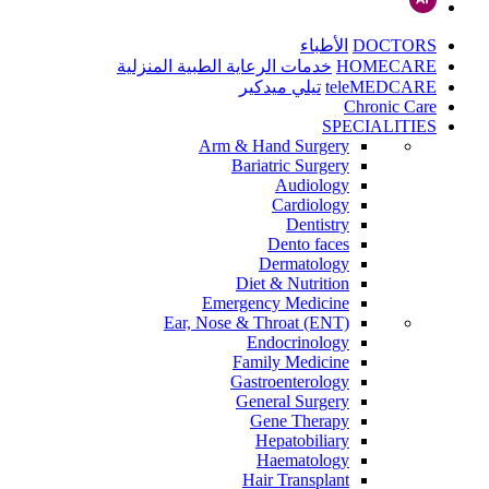
DOCTORS
الأطباء
HOMECARE
خدمات الرعاية الطبية المنزلية
teleMEDCARE
تيلي ميدكير
Chronic Care
SPECIALITIES
Arm & Hand Surgery
Bariatric Surgery
Audiology
Cardiology
Dentistry
Dento faces
Dermatology
Diet & Nutrition
Emergency Medicine
Ear, Nose & Throat (ENT)
Endocrinology
Family Medicine
Gastroenterology
General Surgery
Gene Therapy
Hepatobiliary
Haematology
Hair Transplant