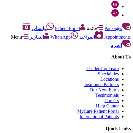
Packages
قائمة
Patient Portal
واتسآب
Appointments
المواعيد
WhatsApp
التقارير
Menu
الحزم
About Us
Leadership Team
Specialities
Locations
Insurance Partners
Our New Earth
Testimonials
Careers
Help Center
MyCare Patient Portal
International Patients
Quick Links