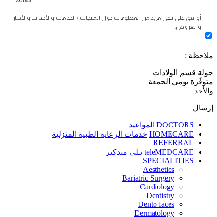
offers.
أوافق على تلقي مزيد من المعلومات حول المنتجات / الخدمات والأحداث والأخبار
والعروض.
ملاحظة :
جولة قسم الولادات
متوفّرة يومي الجمعة
والأحد .
إرسال
DOCTORS
المواعيد
HOMECARE
خدمات الرعاية الطبية المنزلية
REFERRAL
teleMEDCARE
تيلي ميدكير
SPECIALITIES
Aesthetics
Bariatric Surgery
Cardiology
Dentistry
Dento faces
Dermatology