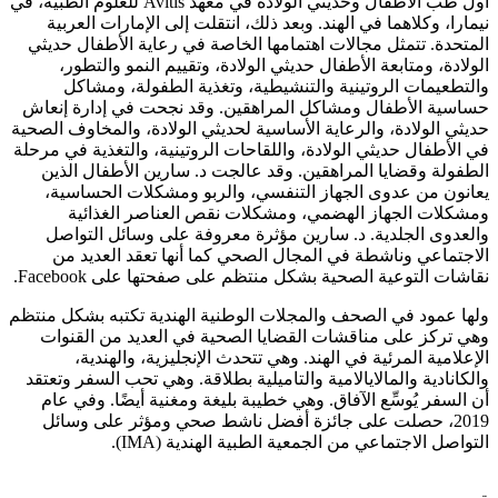
أول طب الأطفال وحديثي الولادة في معهد Avitis للعلوم الطبية، في
نيمارا، وكلاهما في الهند. وبعد ذلك، انتقلت إلى الإمارات العربية
المتحدة. تتمثل مجالات اهتمامها الخاصة في رعاية الأطفال حديثي
الولادة، ومتابعة الأطفال حديثي الولادة، وتقييم النمو والتطور،
والتطعيمات الروتينية والتنشيطية، وتغذية الطفولة، ومشاكل
حساسية الأطفال ومشاكل المراهقين. وقد نجحت في إدارة إنعاش
حديثي الولادة، والرعاية الأساسية لحديثي الولادة، والمخاوف الصحية
في الأطفال حديثي الولادة، واللقاحات الروتينية، والتغذية في مرحلة
الطفولة وقضايا المراهقين. وقد عالجت د. سارين الأطفال الذين
يعانون من عدوى الجهاز التنفسي، والربو ومشكلات الحساسية،
ومشكلات الجهاز الهضمي، ومشكلات نقص العناصر الغذائية
والعدوى الجلدية. د. سارين مؤثرة معروفة على وسائل التواصل
الاجتماعي وناشطة في المجال الصحي كما أنها تعقد العديد من
نقاشات التوعية الصحية بشكل منتظم على صفحتها على Facebook.
ولها عمود في الصحف والمجلات الوطنية الهندية تكتبه بشكل منتظم
وهي تركز على مناقشات القضايا الصحية في العديد من القنوات
الإعلامية المرئية في الهند. وهي تتحدث الإنجليزية، والهندية،
والكانادية والمالايالامية والتاميلية بطلاقة. وهي تحب السفر وتعتقد
أن السفر يُوسِّع الآفاق. وهي خطيبة بليغة ومغنية أيضًا. وفي عام
2019، حصلت على جائزة أفضل ناشط صحي ومؤثر على وسائل
التواصل الاجتماعي من الجمعية الطبية الهندية (IMA).