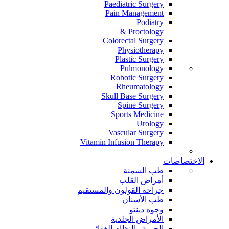
Paediatric Surgery
Pain Management
Podiatry
Proctology &
Colorectal Surgery
Physiotherapy
Plastic Surgery
Pulmonology
Robotic Surgery
Rheumatology
Skull Base Surgery
Spine Surgery
Sports Medicine
Urology
Vascular Surgery
Vitamin Infusion Therapy
الاختصاصات
طب السمنة
أمراض القلب
جراحة القولون والمستقيم
طب الأسنان
وجوه دينتو
الأمراض الجلدية
الحمية والنظام الغذائي