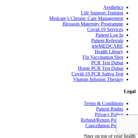
Aesthetics
Life Support Training
Medcare’s Chronic Care Management
Blossom Maternity Programme
Covid-19 Services
Patient Log In
Patient Referrals
teleMEDCARE
Health Library
Flu Vaccination Shot
PCR Test Dubai
Home PCR Test Dubai
Covid-19 PCR Saliva Test
Vitamin Infusion Therapy
Legal
Terms & Conditions
Patient Rights
Privacy Policy
Refund/Return Policy
Cancellation Policy
Stay on top of your health!