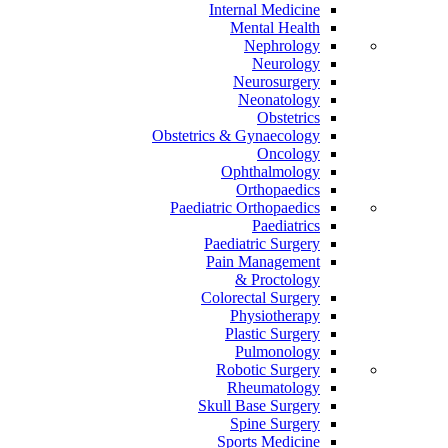
Internal Medicine
Mental Health
Nephrology
Neurology
Neurosurgery
Neonatology
Obstetrics
Obstetrics & Gynaecology
Oncology
Ophthalmology
Orthopaedics
Paediatric Orthopaedics
Paediatrics
Paediatric Surgery
Pain Management
Proctology &
Colorectal Surgery
Physiotherapy
Plastic Surgery
Pulmonology
Robotic Surgery
Rheumatology
Skull Base Surgery
Spine Surgery
Sports Medicine