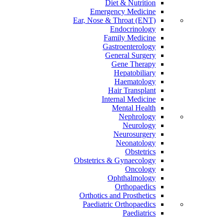
Diet & Nutrition
Emergency Medicine
Ear, Nose & Throat (ENT)
Endocrinology
Family Medicine
Gastroenterology
General Surgery
Gene Therapy
Hepatobiliary
Haematology
Hair Transplant
Internal Medicine
Mental Health
Nephrology
Neurology
Neurosurgery
Neonatology
Obstetrics
Obstetrics & Gynaecology
Oncology
Ophthalmology
Orthopaedics
Orthotics and Prosthetics
Paediatric Orthopaedics
Paediatrics