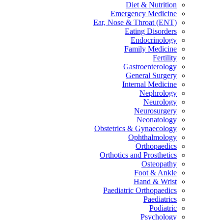
Diet & Nutrition
Emergency Medicine
Ear, Nose & Throat (ENT)
Eating Disorders
Endocrinology
Family Medicine
Fertility
Gastroenterology
General Surgery
Internal Medicine
Nephrology
Neurology
Neurosurgery
Neonatology
Obstetrics & Gynaecology
Ophthalmology
Orthopaedics
Orthotics and Prosthetics
Osteopathy
Foot & Ankle
Hand & Wrist
Paediatric Orthopaedics
Paediatrics
Podiatric
Psychology