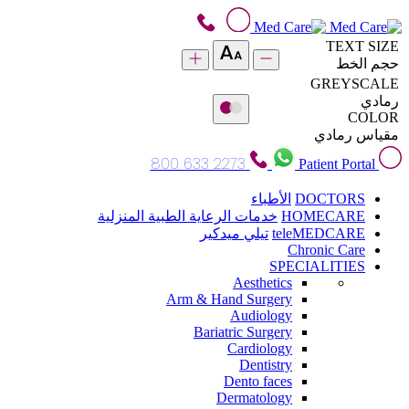
TEXT SIZE
حجم الخط
GREYSCALE
رمادي
COLOR
مقياس رمادي
800 633 2273
Patient Portal
DOCTORS
الأطباء
HOMECARE
خدمات الرعاية الطبية المنزلية
teleMEDCARE
تيلي ميدكير
Chronic Care
SPECIALITIES
Aesthetics
Arm & Hand Surgery
Audiology
Bariatric Surgery
Cardiology
Dentistry
Dento faces
Dermatology