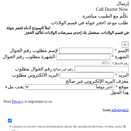
إرسال
Call Doctor Now
تكلّم مع الطبيب مباشرة
طلب موعد
احجز جولة في قسم الولادات
املأ النموذج أدناه لحجز جولة
في قسم الولادات. ستتصل بك إحدى ممرضات الولادات لتأكيد الحجز
×
الإسم
*
لإسم مطلوب رقم الجوال
الشهرة
*
الشهرة مطلوب رقم الجوال
رقم الاتصال
*
رقم الجوال مطلوب
رقم غير صالح
البريد
*
البريد الالكتروني مطلوب
معرف البريد الإلكتروني غير صالح
موقع
*
يجب ملء
هذا الحقل
Your
Privacy
is important to us.
خصوصيتكم
تهمنا
I consent to receive more information about the products/services, events, news &