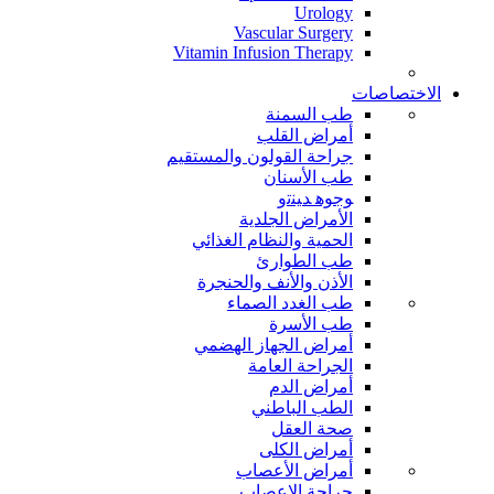
Urology
Vascular Surgery
Vitamin Infusion Therapy
الاختصاصات
طب السمنة
أمراض القلب
جراحة القولون والمستقيم
طب الأسنان
ﻮﺟﻮﻫ ﺪﻴﻨﺗﻭ
الأمراض الجلدية
الحمية والنظام الغذائي
طب الطوارئ
الأذن والأنف والحنجرة
طب الغدد الصماء
طب الأسرة
أمراض الجهاز الهضمي
الجراحة العامة
أمراض الدم
الطب الباطني
صحة العقل
أمراض الكلى
أمراض الأعصاب
جراحة الاعصاب