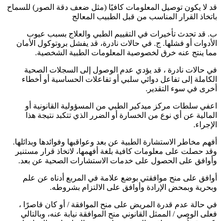
قد لا يكون توصيل المعلومات كافيًا (مثل ضعف دقة الصور) للسماح
باتخاذ القرار المناسب من قبل الطبيب المعالج
ب. قد تحدث تأخيرات في التقييم الطبي والعلاج بسبب عيوب
الأدوات أو فشلها. ج. في حالات نادرة، قد يفشل بروتوكول الأمان
مما ينتج عنه خرق لخصوصية المعلومات الطبية الشخصية.
في حالات نادرة ، قد يؤدي عدم الوصول إلى السجلات الصحية
الكاملة إلى تفاعل دوائي سلبي أو تفاعلات الحساسية أو أخطاء
أخرى في سوء التقدير.
اعفي سلطات مركز ميدكير الطبي من المسؤولية القانونية أو
المالية عن أي نوع من الخسارة أو الضرر الذي تتكبد نتيجة هذا
الإجراء.
أفهم مخاطر الاستشارة الطبية عن بعد وعواقبها وفوائدها وبدائلها.
وقد حصلت على معلومات كافية بلغة أفهمها، لاتخاذ قرار مستنير
وأوافق على الحصول على خدمات الاستشارات الصحية عن بعد.
أوافق على منح موافقتي بوضع علامة في المربع أدناه عن علم
وبحرية وبمحض الإرادة وأوافق على الالتزام بشروطه.
في حالة عدم قدرة المريض على منح الموافقة / أو كان قاصرًا ،
فعلى الوصي / الممثل القانوني منح الموافقة نيابة عنه، وبالتالي