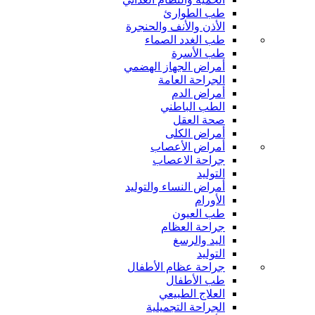
طب الطوارئ
الأذن والأنف والحنجرة
طب الغدد الصماء
طب الأسرة
أمراض الجهاز الهضمي
الجراحة العامة
أمراض الدم
الطب الباطني
صحة العقل
أمراض الكلى
أمراض الأعصاب
جراحة الاعصاب
التوليد
أمراض النساء والتوليد
الأورام
طب العيون
جراحة العظام
اليد والرسغ
التوليد
جراحة عظام الأطفال
طب الأطفال
العلاج الطبيعي
الجراحة التجميلية