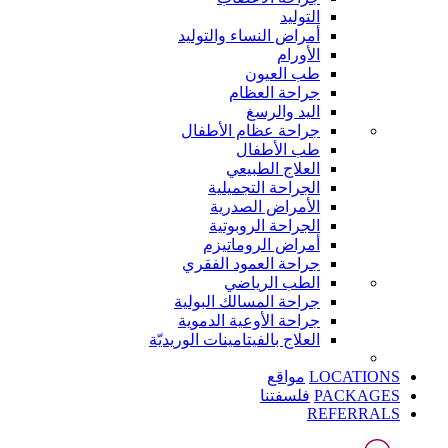
التوليد
أمراض النساء والتوليد
الأورام
طب العيون
جراحة العظام
اليد والرسغ
جراحة عظام الأطفال
طب الأطفال
العلاج الطبيعي
الجراحة التجميلية
الأمراض الصدرية
الجراحة الروبوتية
أمراض الروماتيزم
جراحة العمود الفقري
الطب الرياضي
جراحة المسالك البولية
جراحة الأوعية الدموية
العلاج بالفيتامينات الوريديّة
LOCATIONS
مواقع
PACKAGES
فلسفتنا
REFERRALS