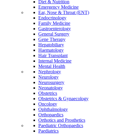
Diet & Nutrition
Emergency Medicine
Ear, Nose & Throat (ENT)
Endocrinology
Family Medicine
Gastroenterology
General Surgery
Gene Therapy
Hepatobiliary
Haematology
Hair Transplant
Internal Medicine
Mental Health
Nephrology
Neurology
Neurosurgery
Neonatology
Obstetrics
Obstetrics & Gynaecology
Oncology
Ophthalmology
Orthopaedics
Orthotics and Prosthetics
Paediatric Orthopaedics
Paediatrics