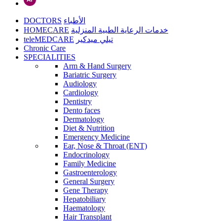
DOCTORS
الأطباء
HOMECARE
خدمات الرعاية الطبية المنزلية
teleMEDCARE
تيلي ميدكير
Chronic Care
SPECIALITIES
Arm & Hand Surgery
Bariatric Surgery
Audiology
Cardiology
Dentistry
Dento faces
Dermatology
Diet & Nutrition
Emergency Medicine
Ear, Nose & Throat (ENT)
Endocrinology
Family Medicine
Gastroenterology
General Surgery
Gene Therapy
Hepatobiliary
Haematology
Hair Transplant