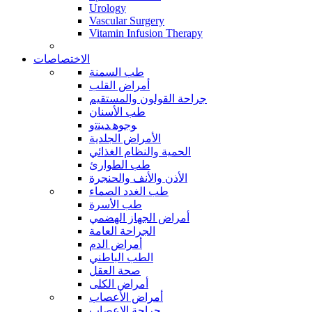
Urology
Vascular Surgery
Vitamin Infusion Therapy
الاختصاصات
طب السمنة
أمراض القلب
جراحة القولون والمستقيم
طب الأسنان
ﻮﺟﻮﻫ ﺪﻴﻨﺗﻭ
الأمراض الجلدية
الحمية والنظام الغذائي
طب الطوارئ
الأذن والأنف والحنجرة
طب الغدد الصماء
طب الأسرة
أمراض الجهاز الهضمي
الجراحة العامة
أمراض الدم
الطب الباطني
صحة العقل
أمراض الكلى
أمراض الأعصاب
جراحة الاعصاب