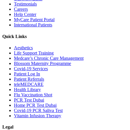
Testimonials
Careers
Help Center
MyCare Patient Portal
International Patients
Quick Links
Aesthetics
Life Support Training
Medcare’s Chronic Care Management
Blossom Maternity Programme
Covid-19 Services
Patient Log In
Patient Referrals
teleMEDCARE
Health Library
Flu Vaccination Shot
PCR Test Dubai
Home PCR Test Dubai
Covid-19 PCR Saliva Test
Vitamin Infusion Therapy
Legal