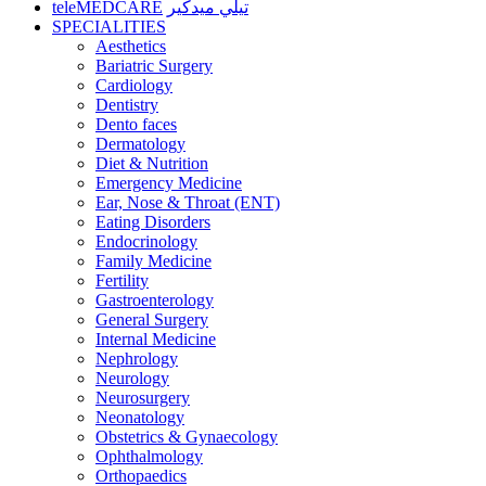
teleMEDCARE
تيلي ميدكير
SPECIALITIES
Aesthetics
Bariatric Surgery
Cardiology
Dentistry
Dento faces
Dermatology
Diet & Nutrition
Emergency Medicine
Ear, Nose & Throat (ENT)
Eating Disorders
Endocrinology
Family Medicine
Fertility
Gastroenterology
General Surgery
Internal Medicine
Nephrology
Neurology
Neurosurgery
Neonatology
Obstetrics & Gynaecology
Ophthalmology
Orthopaedics