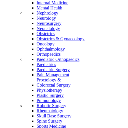
Internal Medicine
Mental Health
Nephrology
Neurology
Neurosurgery
Neonatology
Obstetrics
Obstetrics & Gynaecology
Oncology
Ophthalmology
Orthopaedics
Paediatric Orthopaedics
Paediatrics
Paediatric Surgery
Pain Management
Proctology &
Colorectal Surgery
Physiotherapy
Plastic Surgery
Pulmonology
Robotic Surgery
Rheumatology
Skull Base Surgery
Spine Surgery
Sports Medicine