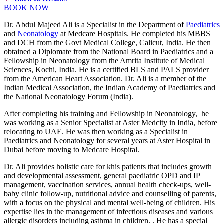
BOOK NOW
Dr. Abdul Majeed Ali is a Specialist in the Department of
Paediatrics
and
Neonatology
at Medcare Hospitals. He completed his MBBS
and DCH from the Govt Medical College, Calicut, India. He then
obtained a Diplomate from the National Board in Paediatrics and a
Fellowship in Neonatology from the Amrita Institute of Medical
Sciences, Kochi, India. He is a certified BLS and PALS provider
from the American Heart Association. Dr. Ali is a member of the
Indian Medical Association, the Indian Academy of Paediatrics and
the National Neonatology Forum (India).
After completing his training and Fellowship in Neonatology, he
was working as a Senior Specialist at Aster Medcity in India, before
relocating to UAE. He was then working as a Specialist in
Paediatrics and Neonatology for several years at Aster Hospital in
Dubai before moving to Medcare Hospital.
Dr. Ali provides holistic care for khis patients that includes growth
and developmental assessment, general paediatric OPD and IP
management, vaccination services, annual health check-ups, well-
baby clinic follow-up, nutritional advice and counselling of parents,
with a focus on the physical and mental well-being of children. His
expertise lies in the management of infectious diseases and various
allergic disorders including asthma in children. . He has a special