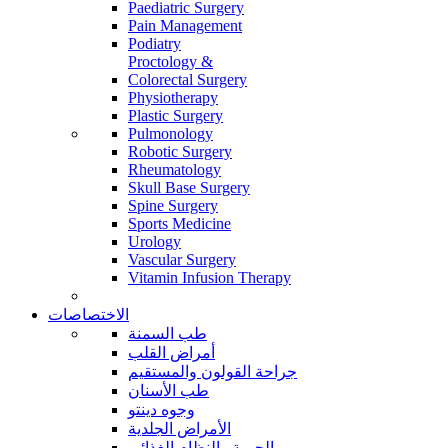
Paediatric Surgery
Pain Management
Podiatry
Proctology &
Colorectal Surgery
Physiotherapy
Plastic Surgery
Pulmonology
Robotic Surgery
Rheumatology
Skull Base Surgery
Spine Surgery
Sports Medicine
Urology
Vascular Surgery
Vitamin Infusion Therapy
الاختصاصات
طب السمنة
أمراض القلب
جراحة القولون والمستقيم
طب الأسنان
وجوه دينتو
الأمراض الجلدية
الحمية والنظام الغذائي