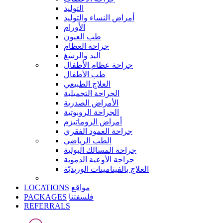
التوليد
أمراض النساء والتوليد
الأورام
طب العيون
جراحة العظام
اليد والرسغ
جراحة عظام الأطفال
طب الأطفال
العلاج الطبيعي
الجراحة التجميلية
الأمراض الصدرية
الجراحة الروبوتية
أمراض الروماتيزم
جراحة العمود الفقري
الطب الرياضي
جراحة المسالك البولية
جراحة الأوعية الدموية
العلاج بالفيتامينات الوريديّة
LOCATIONS
مواقع
PACKAGES
فلسفتنا
REFERRALS