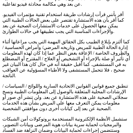
عن بعد وهي مكالمة محادثة فيديو تفاعلية.
أقر بأنني قرأت إرشادات طريقة استخدام تقنية مؤتمرات الفيديو.
كما أقر بأن هذه الاستشارة تقتصر على بعض الحالات الطبية التي
يمكن معها الحصول على خدمات الاستشارات الصحية عن بعد
والإجراءات المناسبة التي يجب تطبيقها في حالات الطوارئ.
كما ألتزم بإبلاغ الطبيب بكل الحقائق المهمة التي يجب مراعاتها أثناء
إدارة الحالة الطبية للمريض وتاريخه المرضي/ وأمراض الحساسية /
والظروف الخاصة / الإعاقة بغض النظر عما إذا كان لهذه المعلومات
أي تأثير أو صلة بالإجراء أو التشخيص أو العلاج / المقترح أو المضطلع
به في المستشفى. كما أقبل حقيقة أنه في حال كان هذا البيان غير
صحيح ، فلا تتحمل المستشفى ولا الأطباء المسؤولية عن العواقب
الناتجة.
تنطبق جميع قوانين القوانين الاتحادية السارية واللوائح / السياسات /
الإرشادات المحلية المتعلقة بالوصول إلى المعلومات الطبية ونسخ
سجلاتي الصحية على هذه الاستشارة عن بعد. ولن تنشر أي صور أو
معلومات يمكن التعرف معها على المريض بشأن هذه الخدمات
الصحية عن بعد إلى كيانات أخرى دون موافقتي الشخصية.
ستشمل الأنظمة الإلكترونية المستخدمة بروتوكولات أمن الشبكات
والبرمجيات لحماية سرية بيانات هوية المرضى وبيانات التصوير،
وستتضمن إجراءات لحماية البيانات وضمان النزاهة ضد الفساد