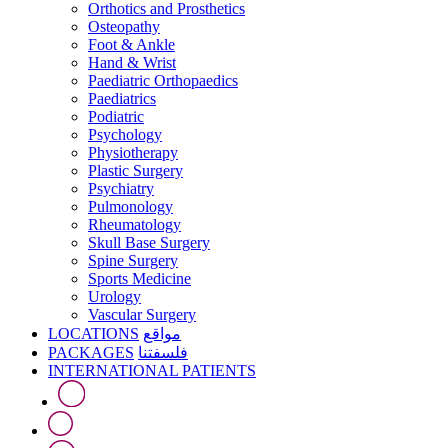
Orthotics and Prosthetics
Osteopathy
Foot & Ankle
Hand & Wrist
Paediatric Orthopaedics
Paediatrics
Podiatric
Psychology
Physiotherapy
Plastic Surgery
Psychiatry
Pulmonology
Rheumatology
Skull Base Surgery
Spine Surgery
Sports Medicine
Urology
Vascular Surgery
LOCATIONS
مواقع
PACKAGES
فلسفتنا
INTERNATIONAL PATIENTS