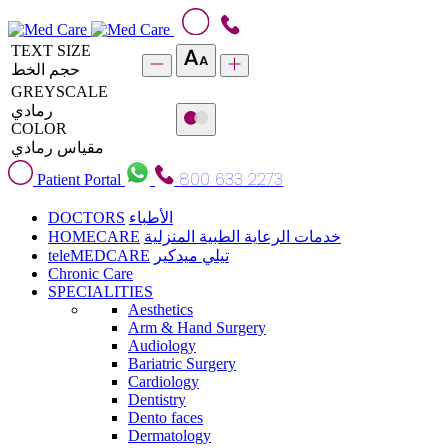
TEXT SIZE
حجم الخط
GREYSCALE
رمادي
COLOR
مقياس رمادي
800 633 2273
Patient Portal
DOCTORS
الأطباء
HOMECARE
خدمات الرعاية الطبية المنزلية
teleMEDCARE
تيلي ميدكير
Chronic Care
SPECIALITIES
Aesthetics
Arm & Hand Surgery
Audiology
Bariatric Surgery
Cardiology
Dentistry
Dento faces
Dermatology