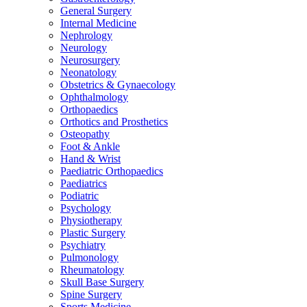
General Surgery
Internal Medicine
Nephrology
Neurology
Neurosurgery
Neonatology
Obstetrics & Gynaecology
Ophthalmology
Orthopaedics
Orthotics and Prosthetics
Osteopathy
Foot & Ankle
Hand & Wrist
Paediatric Orthopaedics
Paediatrics
Podiatric
Psychology
Physiotherapy
Plastic Surgery
Psychiatry
Pulmonology
Rheumatology
Skull Base Surgery
Spine Surgery
Sports Medicine