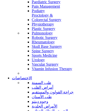
Paediatric Surgery
Pain Management
Podiatry
Proctology &
Colorectal Surgery
Physiotherapy
Plastic Surgery
Pulmonology
Robotic Surgery
Rheumatology
Skull Base Surgery
Spine Surgery
Sports Medicine
Urology
Vascular Surgery
Vitamin Infusion Therapy
الاختصاصات
طب السمنة
أمراض القلب
جراحة القولون والمستقيم
طب الأسنان
وجوه دينتو
الأمراض الجلدية
الحمية والنظام الغذائي