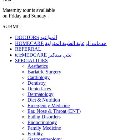
Maternity tour is availiable
on Friday and Sunday .
SUBMIT
DOCTORS
المواعيد
HOMECARE
خدمات الرعاية الطبية المنزلية
REFERRAL
teleMEDCARE
تيلي ميدكير
SPECIALITIES
Aesthetics
Bariatric Surgery
Cardiology
Dentistry
Dento faces
Dermatology
Diet & Nutrition
Emergency Medicine
Ear, Nose & Throat (ENT)
Eating Disorders
Endocrinology
Family Medicine
Fertility
Gastroenterology