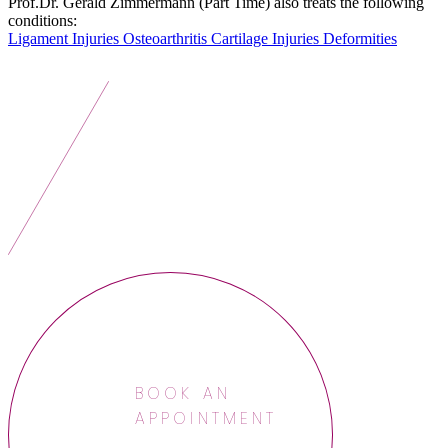
Prof.Dr. Gerald Zimmermann (Part Time) also treats the following
conditions:
Ligament Injuries
Osteoarthritis
Cartilage Injuries
Deformities
BOOK AN
APPOINTMENT