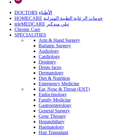
DOCTORS
الأطباء
HOMECARE
خدمات الرعاية الطبية المنزلية
teleMEDCARE
تيلي ميدكير
Chronic Care
SPECIALITIES
Arm & Hand Surgery
Bariatric Surgery
Audiology
Cardiology
Dentistry
Dento faces
Dermatology
Diet & Nutrition
Emergency Medicine
Ear, Nose & Throat (ENT)
Endocrinology
Family Medicine
Gastroenterology
General Surgery
Gene Therapy
Hepatobiliary
Haematology
Hair Transplant