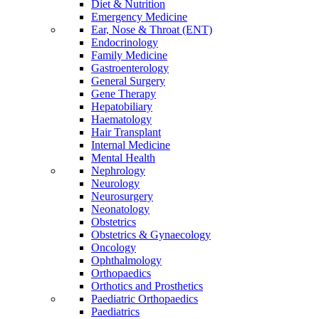
Diet & Nutrition
Emergency Medicine
Ear, Nose & Throat (ENT)
Endocrinology
Family Medicine
Gastroenterology
General Surgery
Gene Therapy
Hepatobiliary
Haematology
Hair Transplant
Internal Medicine
Mental Health
Nephrology
Neurology
Neurosurgery
Neonatology
Obstetrics
Obstetrics & Gynaecology
Oncology
Ophthalmology
Orthopaedics
Orthotics and Prosthetics
Paediatric Orthopaedics
Paediatrics