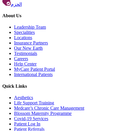
الحزم
About Us
Leadership Team
Specialities
Locations
Insurance Partners
Our New Earth
Testimonials
Careers
Help Center
MyCare Patient Portal
International Patients
Quick Links
Aesthetics
Life Support Training
Medcare’s Chronic Care Management
Blossom Maternity Programme
Covid-19 Services
Patient Log In
Patient Referrals