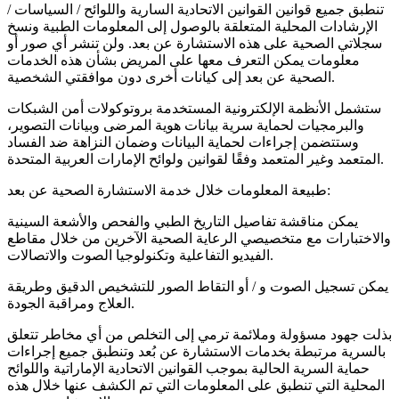
تنطبق جميع قوانين القوانين الاتحادية السارية واللوائح / السياسات /
الإرشادات المحلية المتعلقة بالوصول إلى المعلومات الطبية ونسخ
سجلاتي الصحية على هذه الاستشارة عن بعد. ولن تنشر أي صور أو
معلومات يمكن التعرف معها على المريض بشأن هذه الخدمات
الصحية عن بعد إلى كيانات أخرى دون موافقتي الشخصية.
ستشمل الأنظمة الإلكترونية المستخدمة بروتوكولات أمن الشبكات
والبرمجيات لحماية سرية بيانات هوية المرضى وبيانات التصوير،
وستتضمن إجراءات لحماية البيانات وضمان النزاهة ضد الفساد
المتعمد وغير المتعمد وفقًا لقوانين ولوائح الإمارات العربية المتحدة.
طبيعة المعلومات خلال خدمة الاستشارة الصحية عن بعد:
يمكن مناقشة تفاصيل التاريخ الطبي والفحص والأشعة السينية
والاختبارات مع متخصيصي الرعاية الصحية الآخرين من خلال مقاطع
الفيديو التفاعلية وتكنولوجيا الصوت والاتصالات.
يمكن تسجيل الصوت و / أو التقاط الصور للتشخيص الدقيق وطريقة
العلاج ومراقبة الجودة.
بذلت جهود مسؤولة وملائمة ترمي إلى التخلص من أي مخاطر تتعلق
بالسرية مرتبطة بخدمات الاستشارة عن بُعد وتنطبق جميع إجراءات
حماية السرية الحالية بموجب القوانين الاتحادية الإماراتية واللوائح
المحلية التي تنطبق على المعلومات التي تم الكشف عنها خلال هذه