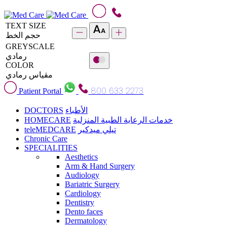
TEXT SIZE
حجم الخط
GREYSCALE
رمادي
COLOR
مقياس رمادي
800 633 2273
Patient Portal
DOCTORS
الأطباء
HOMECARE
خدمات الرعاية الطبية المنزلية
teleMEDCARE
تيلي ميدكير
Chronic Care
SPECIALITIES
Aesthetics
Arm & Hand Surgery
Audiology
Bariatric Surgery
Cardiology
Dentistry
Dento faces
Dermatology