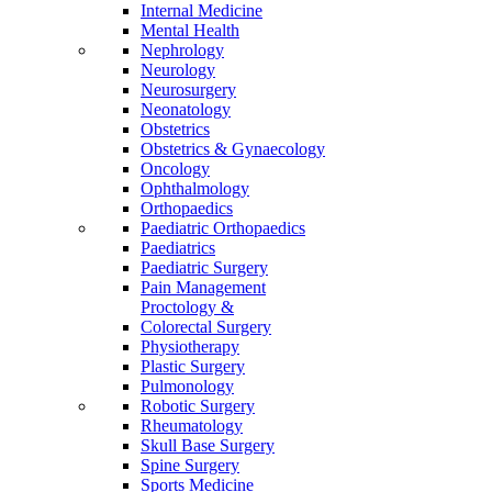
Internal Medicine
Mental Health
Nephrology
Neurology
Neurosurgery
Neonatology
Obstetrics
Obstetrics & Gynaecology
Oncology
Ophthalmology
Orthopaedics
Paediatric Orthopaedics
Paediatrics
Paediatric Surgery
Pain Management
Proctology &
Colorectal Surgery
Physiotherapy
Plastic Surgery
Pulmonology
Robotic Surgery
Rheumatology
Skull Base Surgery
Spine Surgery
Sports Medicine