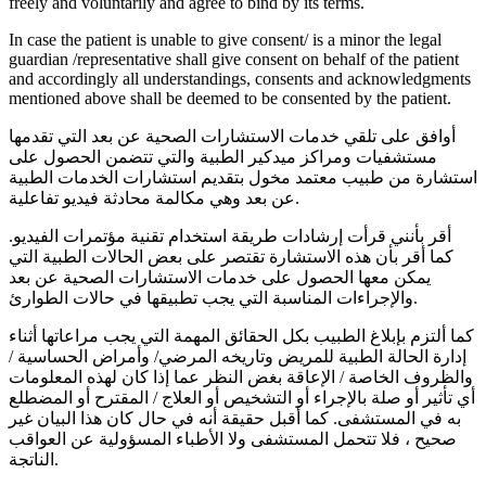
freely and voluntarily and agree to bind by its terms.
In case the patient is unable to give consent/ is a minor the legal
guardian /representative shall give consent on behalf of the patient
and accordingly all understandings, consents and acknowledgments
mentioned above shall be deemed to be consented by the patient.
أوافق على تلقي خدمات الاستشارات الصحية عن بعد التي تقدمها
مستشفيات ومراكز ميدكير الطبية والتي تتضمن الحصول على
استشارة من طبيب معتمد مخول بتقديم استشارات الخدمات الطبية
عن بعد وهي مكالمة محادثة فيديو تفاعلية.
أقر بأنني قرأت إرشادات طريقة استخدام تقنية مؤتمرات الفيديو.
كما أقر بأن هذه الاستشارة تقتصر على بعض الحالات الطبية التي
يمكن معها الحصول على خدمات الاستشارات الصحية عن بعد
والإجراءات المناسبة التي يجب تطبيقها في حالات الطوارئ.
كما ألتزم بإبلاغ الطبيب بكل الحقائق المهمة التي يجب مراعاتها أثناء
إدارة الحالة الطبية للمريض وتاريخه المرضي/ وأمراض الحساسية /
والظروف الخاصة / الإعاقة بغض النظر عما إذا كان لهذه المعلومات
أي تأثير أو صلة بالإجراء أو التشخيص أو العلاج / المقترح أو المضطلع
به في المستشفى. كما أقبل حقيقة أنه في حال كان هذا البيان غير
صحيح ، فلا تتحمل المستشفى ولا الأطباء المسؤولية عن العواقب
الناتجة.