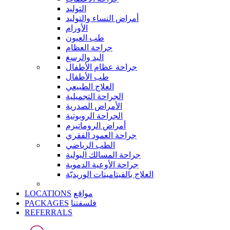
التوليد
أمراض النساء والتوليد
الأورام
طب العيون
جراحة العظام
اليد والرسغ
جراحة عظام الأطفال
طب الأطفال
العلاج الطبيعي
الجراحة التجميلية
الأمراض الصدرية
الجراحة الروبوتية
أمراض الروماتيزم
جراحة العمود الفقري
الطب الرياضي
جراحة المسالك البولية
جراحة الأوعية الدموية
العلاج بالفيتامينات الوريديّة
LOCATIONS
مواقع
PACKAGES
فلسفتنا
REFERRALS