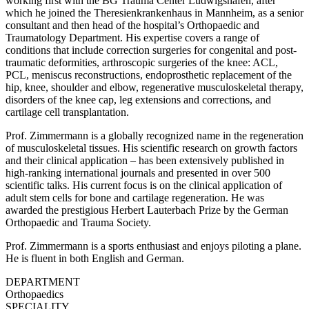
working first with the BG Trauma Center Ludwigshafen, after
which he joined the Theresienkrankenhaus in Mannheim, as a senior
consultant and then head of the hospital’s Orthopaedic and
Traumatology Department. His expertise covers a range of
conditions that include correction surgeries for congenital and post-
traumatic deformities, arthroscopic surgeries of the knee: ACL,
PCL, meniscus reconstructions, endoprosthetic replacement of the
hip, knee, shoulder and elbow, regenerative musculoskeletal therapy,
disorders of the knee cap, leg extensions and corrections, and
cartilage cell transplantation.
Prof. Zimmermann is a globally recognized name in the regeneration
of musculoskeletal tissues. His scientific research on growth factors
and their clinical application – has been extensively published in
high-ranking international journals and presented in over 500
scientific talks. His current focus is on the clinical application of
adult stem cells for bone and cartilage regeneration. He was
awarded the prestigious Herbert Lauterbach Prize by the German
Orthopaedic and Trauma Society.
Prof. Zimmermann is a sports enthusiast and enjoys piloting a plane.
He is fluent in both English and German.
DEPARTMENT
Orthopaedics
SPECIALITY