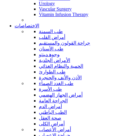
Urology
Vascular Surgery
Vitamin Infusion Therapy
الاختصاصات
طب السمنة
أمراض القلب
جراحة القولون والمستقيم
طب الأسنان
ﻮﺟﻮﻫ ﺪﻴﻨﺗﻭ
الأمراض الجلدية
الحمية والنظام الغذائي
طب الطوارئ
الأذن والأنف والحنجرة
طب الغدد الصماء
طب الأسرة
أمراض الجهاز الهضمي
الجراحة العامة
أمراض الدم
الطب الباطني
صحة العقل
أمراض الكلى
أمراض الأعصاب
جراحة الاعصاب